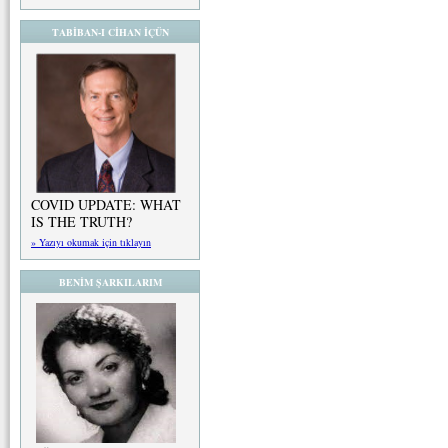
TABİBAN-I CİHAN İÇÜN
COVID UPDATE: WHAT
IS THE TRUTH?
» Yazıyı okumak için tıklayın
BENİM ŞARKILARIM