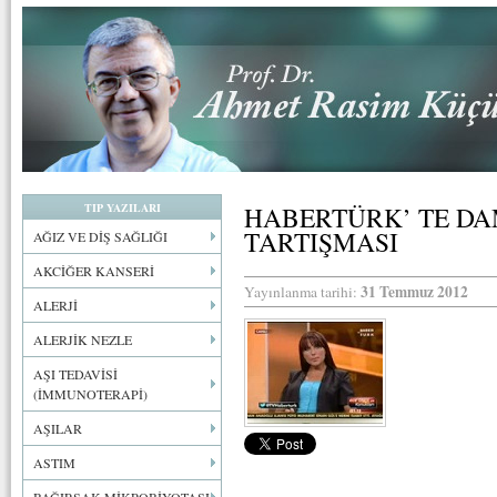
TIP YAZILARI
HABERTÜRK’ TE DA
TARTIŞMASI
AĞIZ VE DİŞ SAĞLIĞI
AKCİĞER KANSERİ
31 Temmuz 2012
Yayınlanma tarihi:
ALERJİ
ALERJİK NEZLE
AŞI TEDAVİSİ
(İMMUNOTERAPİ)
AŞILAR
ASTIM