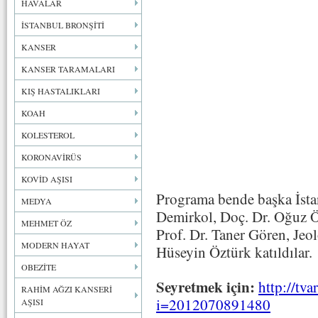
HAVALAR
İSTANBUL BRONŞİTİ
KANSER
KANSER TARAMALARI
KIŞ HASTALIKLARI
KOAH
KOLESTEROL
KORONAVİRÜS
KOVİD AŞISI
Programa bende başka İsta
MEDYA
Demirkol, Doç. Dr. Oğuz Öz
MEHMET ÖZ
Prof. Dr. Taner Gören, Jeol
MODERN HAYAT
Hüseyin Öztürk katıldılar.
OBEZİTE
Seyretmek için:
http://tva
RAHİM AĞZI KANSERİ
i=2012070891480
AŞISI