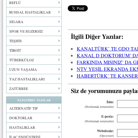
REFLÜ
RUHSAL HASTALIKLAR
SİGARA
SPOR VE EGZERSİZ
İlgili Diğer Yazılar:
TEŞHİS
KANALTÜRK’ TE GDO TA
TİROİT
KANAL D DOKTORUM’ DA
TÜBERKÜLOZ
FARKINDA MISINIZ’ DA 
NTV YEŞİL EKRANDA EK
UZUN YAŞAMA
HABERTÜRK’ TE KANSE
YAZ HASTALIKLARI
ZATÜRREE
Siz de yorumunuzu payla
ELEŞTİREL YAZILAR
İsim:
(Doldurmak zorunludur)
ALTERNATİF TIP
E-posta:
DOKTORLAR
(Doldurmak zorunludur)
HASTALIKLAR
Websiteniz:
(Opsiyonel)
İLAÇ ENDÜSTRİSİ