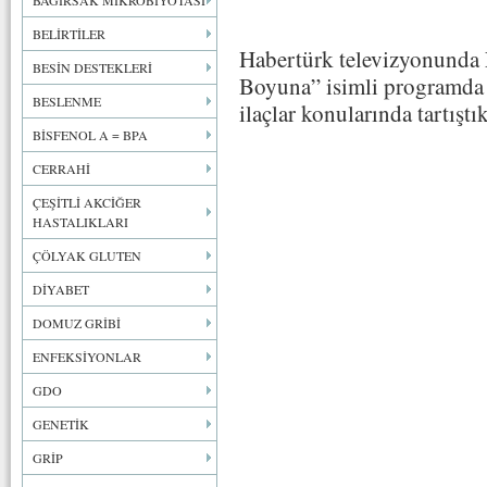
BAĞIRSAK MİKROBİYOTASI
BELİRTİLER
Habertürk televizyonunda 
BESİN DESTEKLERİ
Boyuna” isimli programda i
BESLENME
ilaçlar konularında tartıştık
BİSFENOL A = BPA
CERRAHİ
ÇEŞİTLİ AKCİĞER
HASTALIKLARI
ÇÖLYAK GLUTEN
DİYABET
DOMUZ GRİBİ
ENFEKSİYONLAR
GDO
GENETİK
GRİP