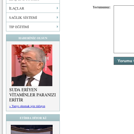
Yorumunuz:
İLAÇLAR
SAĞLIK SİSTEMİ
TIP EĞİTİMİ
HABERİNİZ OLSUN
SUDA ERİYEN
VİTAMİNLER PARANIZI
ERİTİR
» Yazıyı okumak için tıklayın
ETİBBA DİYOR Kİ