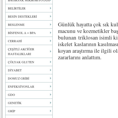
BAĞIRSAK MİKROBİYOTASI
BELİRTİLER
BESİN DESTEKLERİ
Günlük hayatta çok sık kull
BESLENME
macunu ve kozmetikler baş
BİSFENOL A = BPA
bulunan triklosan isimli 
CERRAHİ
iskelet kaslarının kasılmas
ÇEŞİTLİ AKCİĞER
koyan araştırma ile ilgili 
HASTALIKLARI
zararlarını anlattım.
ÇÖLYAK GLUTEN
DİYABET
DOMUZ GRİBİ
ENFEKSİYONLAR
GDO
GENETİK
GRİP