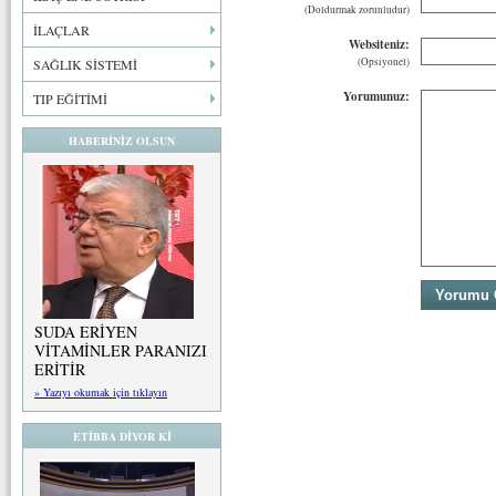
(Doldurmak zorunludur)
İLAÇLAR
Websiteniz:
(Opsiyonel)
SAĞLIK SİSTEMİ
Yorumunuz:
TIP EĞİTİMİ
HABERİNİZ OLSUN
SUDA ERİYEN
VİTAMİNLER PARANIZI
ERİTİR
» Yazıyı okumak için tıklayın
ETİBBA DİYOR Kİ