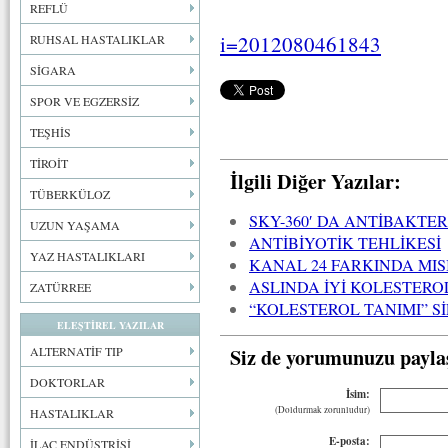
REFLÜ
i=2012080461843
RUHSAL HASTALIKLAR
SİGARA
SPOR VE EGZERSİZ
TEŞHİS
TİROİT
İlgili Diğer Yazılar:
TÜBERKÜLOZ
SKY-360′ DA ANTİBAKTE
UZUN YAŞAMA
ANTİBİYOTİK TEHLİKESİ
YAZ HASTALIKLARI
KANAL 24 FARKINDA MIS
ASLINDA İYİ KOLESTEROL
ZATÜRREE
“KOLESTEROL TANIMI” S
ELEŞTİREL YAZILAR
Siz de yorumunuzu payla
ALTERNATİF TIP
DOKTORLAR
İsim:
(Doldurmak zorunludur)
HASTALIKLAR
E-posta:
İLAÇ ENDÜSTRİSİ