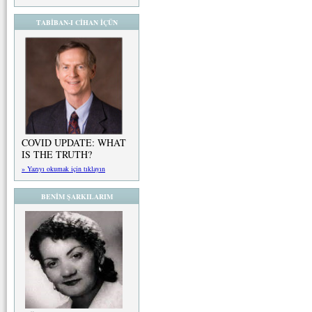
TABİBAN-I CİHAN İÇÜN
COVID UPDATE: WHAT
IS THE TRUTH?
» Yazıyı okumak için tıklayın
BENİM ŞARKILARIM