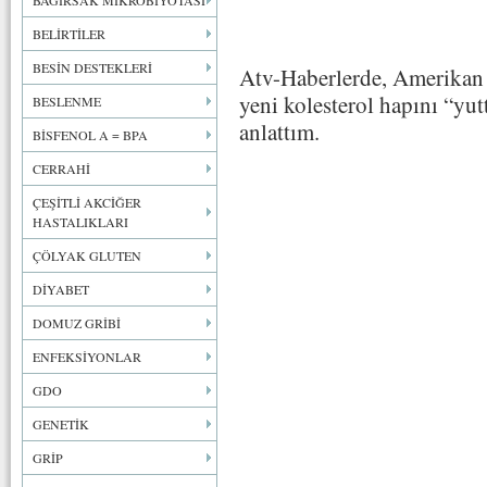
BAĞIRSAK MİKROBİYOTASI
BELİRTİLER
BESİN DESTEKLERİ
Atv-Haberlerde, Amerikan 
yeni kolesterol hapını “yut
BESLENME
anlattım.
BİSFENOL A = BPA
CERRAHİ
ÇEŞİTLİ AKCİĞER
HASTALIKLARI
ÇÖLYAK GLUTEN
DİYABET
DOMUZ GRİBİ
ENFEKSİYONLAR
GDO
GENETİK
GRİP