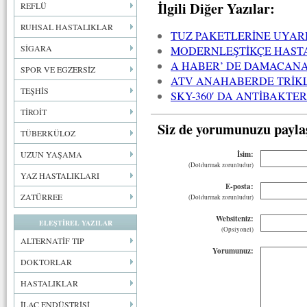
İlgili Diğer Yazılar:
REFLÜ
RUHSAL HASTALIKLAR
TUZ PAKETLERİNE UYAR
SİGARA
MODERNLEŞTİKÇE HAST
A HABER’ DE DAMACANA
SPOR VE EGZERSİZ
ATV ANAHABERDE TRİKL
TEŞHİS
SKY-360′ DA ANTİBAKTE
TİROİT
Siz de yorumunuzu payla
TÜBERKÜLOZ
İsim:
UZUN YAŞAMA
(Doldurmak zorunludur)
YAZ HASTALIKLARI
E-posta:
ZATÜRREE
(Doldurmak zorunludur)
Websiteniz:
ELEŞTİREL YAZILAR
(Opsiyonel)
ALTERNATİF TIP
Yorumunuz:
DOKTORLAR
HASTALIKLAR
İLAÇ ENDÜSTRİSİ