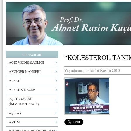
TIP YAZILARI
“KOLESTEROL TANIM
AĞIZ VE DİŞ SAĞLIĞI
16 Kasım 2013
Yayınlanma tarihi:
AKCİĞER KANSERİ
ALERJİ
ALERJİK NEZLE
AŞI TEDAVİSİ
(İMMUNOTERAPİ)
AŞILAR
ASTIM