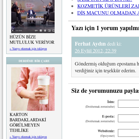
KOZMETİK ÜRÜNLERİ ZA
DİŞ MACUNU OLMADAN 
Yazı için 1 yorum yapılm
HÜZÜN BİZE
MUTLULUK VERİYOR
Ferhat Aydın
dedi ki:
» Yazıyı okumak için tıklayın
26 Eylül 2012, 22:39
DERDİME BİR ÇARE
Göndermiş olduğum epostama her
verdiğiniz için teşekkür ederim.
Siz de yorumunuzu payla
İsim:
(Doldurmak zorunludur)
KARTON
E-posta:
BARDAKLARDAKİ
(Doldurmak zorunludur)
GÖRÜLMEYEN
TEHLİKE
Websiteniz:
(Opsiyonel)
» Yazıyı okumak için tıklayın