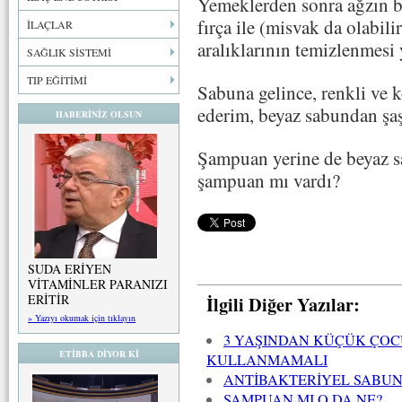
Yemeklerden sonra ağzın bo
fırça ile (misvak da olabilir
İLAÇLAR
aralıklarının temizlenmesi y
SAĞLIK SİSTEMİ
TIP EĞİTİMİ
Sabuna gelince, renkli ve
ederim, beyaz sabundan ş
HABERİNİZ OLSUN
Şampuan yerine de beyaz s
şampuan mı vardı?
SUDA ERİYEN
VİTAMİNLER PARANIZI
İlgili Diğer Yazılar:
ERİTİR
» Yazıyı okumak için tıklayın
3 YAŞINDAN KÜÇÜK ÇOC
ETİBBA DİYOR Kİ
KULLANMAMALI
ANTİBAKTERİYEL SABUN
ŞAMPUAN MI O DA NE?