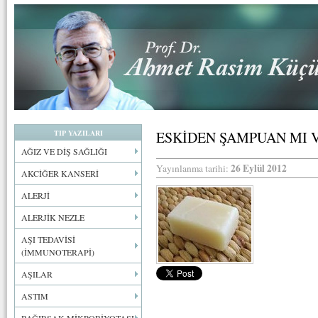
TIP YAZILARI
ESKİDEN ŞAMPUAN MI 
AĞIZ VE DİŞ SAĞLIĞI
26 Eylül 2012
Yayınlanma tarihi:
AKCİĞER KANSERİ
ALERJİ
ALERJİK NEZLE
AŞI TEDAVİSİ
(İMMUNOTERAPİ)
AŞILAR
ASTIM