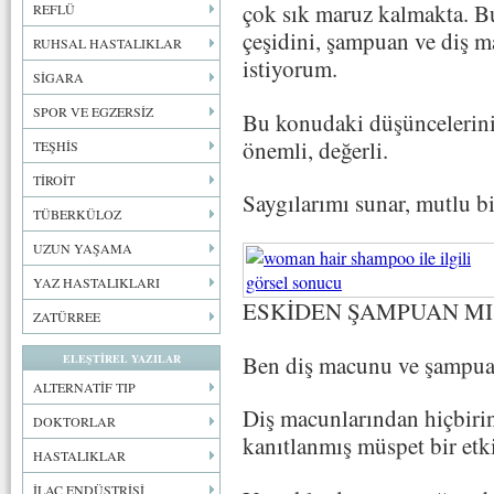
çok sık maruz kalmakta. B
REFLÜ
çeşidini, şampuan ve diş 
RUHSAL HASTALIKLAR
istiyorum.
SİGARA
SPOR VE EGZERSİZ
Bu konudaki düşünceleriniz
önemli, değerli.
TEŞHİS
TİROİT
Saygılarımı sunar, mutlu bi
TÜBERKÜLOZ
UZUN YAŞAMA
YAZ HASTALIKLARI
ESKİDEN ŞAMPUAN MI
ZATÜRREE
Ben diş macunu ve şampuan
ELEŞTİREL YAZILAR
ALTERNATİF TIP
Diş macunlarından hiçbirini
DOKTORLAR
kanıtlanmış müspet bir etkil
HASTALIKLAR
İLAÇ ENDÜSTRİSİ