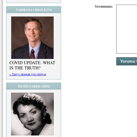
Yorumunuz:
TABİBAN-I CİHAN İÇÜN
COVID UPDATE: WHAT
IS THE TRUTH?
» Yazıyı okumak için tıklayın
BENİM ŞARKILARIM