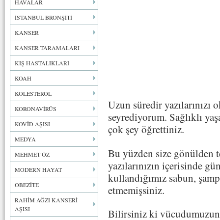
HAVALAR
İSTANBUL BRONŞİTİ
KANSER
KANSER TARAMALARI
KIŞ HASTALIKLARI
KOAH
KOLESTEROL
Uzun süredir yazılarınızı o
KORONAVİRÜS
seyrediyorum. Sağlıklı ya
KOVİD AŞISI
çok şey öğrettiniz.
MEDYA
Bu yüzden size gönülden t
MEHMET ÖZ
yazılarınızın içerisinde gü
MODERN HAYAT
kullandığımız sabun, şamp
OBEZİTE
etmemişsiniz.
RAHİM AĞZI KANSERİ
AŞISI
Bilirsiniz ki vücudumuzun 