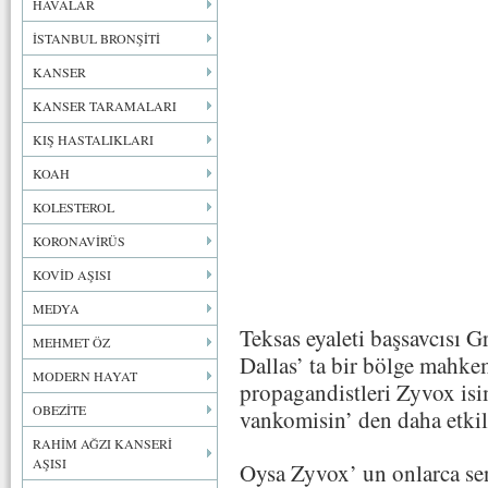
HAVALAR
İSTANBUL BRONŞİTİ
KANSER
KANSER TARAMALARI
KIŞ HASTALIKLARI
KOAH
KOLESTEROL
KORONAVİRÜS
KOVİD AŞISI
MEDYA
Teksas eyaleti başsavcısı 
MEHMET ÖZ
Dallas’ ta bir bölge mahke
MODERN HAYAT
propagandistleri Zyvox isim
OBEZİTE
vankomisin’ den daha etkili 
RAHİM AĞZI KANSERİ
AŞISI
Oysa Zyvox’ un onlarca se