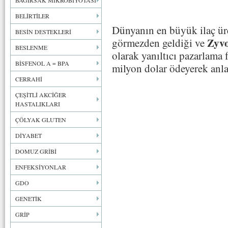
BAĞIRSAK MİKROBİYOTASI
BELİRTİLER
Dünyanın en büyük ilaç üret
BESİN DESTEKLERİ
Zyv
görmezden geldiği ve
BESLENME
olarak yanıltıcı pazarlama f
BİSFENOL A = BPA
milyon dolar ödeyerek anl
CERRAHİ
ÇEŞİTLİ AKCİĞER
HASTALIKLARI
ÇÖLYAK GLUTEN
DİYABET
DOMUZ GRİBİ
ENFEKSİYONLAR
GDO
GENETİK
GRİP