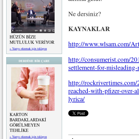
Ne dersiniz?
KAYNAKLAR
HÜZÜN BİZE
MUTLULUK VERİYOR
http://www.wlsam.com/Art
» Yazıyı okumak için tıklayın
http://consumerist.com/201
DERDİME BİR ÇARE
settlement-for-misleading
http://rockrivertimes.com
reached-with-pfizer-over-
lyrica/
KARTON
BARDAKLARDAKİ
GÖRÜLMEYEN
TEHLİKE
» Yazıyı okumak için tıklayın