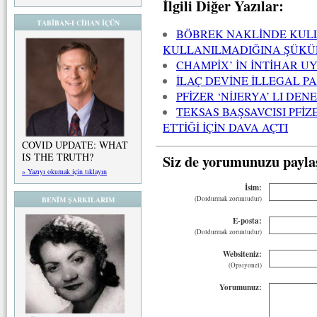
İlgili Diğer Yazılar:
TABİBAN-I CİHAN İÇÜN
BÖBREK NAKLİNDE KULL
KULLANILMADIĞINA ŞÜKÜ
CHAMPİX’ İN İNTİHAR U
İLAÇ DEVİNE İLLEGAL P
PFİZER ‘NİJERYA’ LI DE
TEKSAS BAŞSAVCISI PFİZ
ETTİĞİ İÇİN DAVA AÇTI
COVID UPDATE: WHAT
IS THE TRUTH?
Siz de yorumunuzu payla
» Yazıyı okumak için tıklayın
İsim:
(Doldurmak zorunludur)
BENİM ŞARKILARIM
E-posta:
(Doldurmak zorunludur)
Websiteniz:
(Opsiyonel)
Yorumunuz: