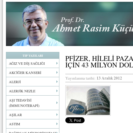
TIP YAZILARI
PFİZER, HİLELİ P
İÇİN 43 MİLYON D
AĞIZ VE DİŞ SAĞLIĞI
AKCİĞER KANSERİ
13 Aralık 2012
Yayınlanma tarihi:
ALERJİ
ALERJİK NEZLE
AŞI TEDAVİSİ
(İMMUNOTERAPİ)
AŞILAR
ASTIM