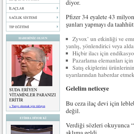
diyor.
İLAÇLAR
Pfizer 34 eyalete 43 milyo
SAĞLIK SİSTEMİ
şunları yapmayı da taahhüt
TIP EĞİTİMİ
Zyvox’ un etkinliği ve emn
HABERİNİZ OLSUN
yanlış, yönlendirici veya ald
Hiçbir ilacı için endikasy
Pazarlama elemanları için
Satış ekiplerini ürünlerin
uyarılarından haberdar etmek
Gelelim neticeye
SUDA ERİYEN
VİTAMİNLER PARANIZI
ERİTİR
Bu ceza ilaç devi için lebl
» Yazıyı okumak için tıklayın
değil.
ETİBBA DİYOR Kİ
Verdiği sözleri okuyunca “
aklıma geldi.