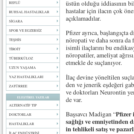
üstün olduğu iddiasının bil
REFLÜ
hastalar için ilacın çok ön
RUHSAL HASTALIKLAR
açıklamadılar.
SİGARA
SPOR VE EGZERSİZ
Pfizer ayrıca, başlangıçta 
nöropati ve daha sonra da f
TEŞHİS
isimli ilaçlarını bu endika
TİROİT
nöropatiler, ameliyat ağrıs
TÜBERKÜLOZ
etmekle de suçlanıyor.
UZUN YAŞAMA
İlaç devine yöneltilen suçl
YAZ HASTALIKLARI
den ve jenerik eşdeğeri ga
ZATÜRREE
ve doktorları Neurontin y
ELEŞTİREL YAZILAR
de var.
ALTERNATİF TIP
Pfizer 
Başsavcı Madigan “
DOKTORLAR
sağlığı ve emniyetinden 
HASTALIKLAR
in tehlikeli satış ve paz
İLAÇ ENDÜSTRİSİ