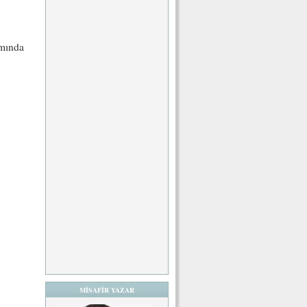
amında
MİSAFİR YAZAR