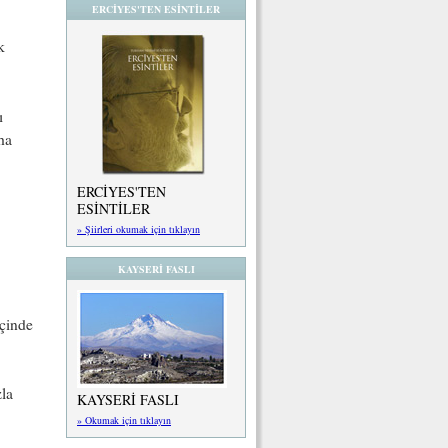
ERCİYES'TEN ESİNTİLER
k
ı
ha
ERCİYES'TEN
ESİNTİLER
» Şiirleri okumak için tıklayın
KAYSERİ FASLI
içinde
zla
KAYSERİ FASLI
» Okumak için tıklayın