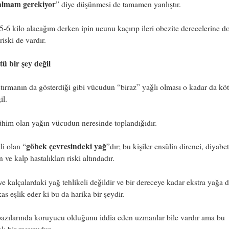
 almam gerekiyor
” diye düşünmesi de tamamen yanlıştır.
5-6 kilo alacağım derken ipin ucunu kaçırıp ileri obezite derecelerine d
iski de vardır.
tü bir şey değil
tırmanın da gösterdiği gibi vücudun “biraz” yağlı olması o kadar da köt
il.
him olan yağın vücudun neresinde toplandığıdır.
göbek çevresindeki yağ
li olan “
”dır; bu kişiler ensülin direnci, diyabet
 ve kalp hastalıkları riski altındadır.
e kalçalardaki yağ tehlikeli değildir ve bir dereceye kadar ekstra yağa 
kas eşlik eder ki bu da harika bir şeydir.
azılarında koruyucu olduğunu iddia eden uzmanlar bile vardır ama bu
alı bir mevzudur.