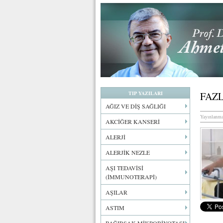
TIP YAZILARI
FAZ
AĞIZ VE DİŞ SAĞLIĞI
Yayınlanma
AKCİĞER KANSERİ
ALERJİ
ALERJİK NEZLE
AŞI TEDAVİSİ
(İMMUNOTERAPİ)
AŞILAR
ASTIM