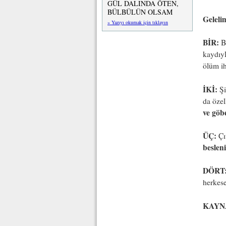
GÜL DALINDA ÖTEN,
BÜLBÜLÜN OLSAM
Geleli
» Yazıyı okumak için tıklayın
BİR:
Ba
kaydıyl
ölüm ih
İKİ:
Şi
da özel
ve göb
ÜÇ:
Çı
besleni
DÖRT
herkese
KAYN