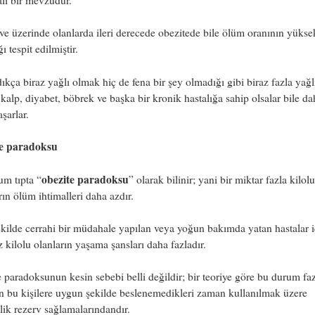
ve üzerinde olanlarda ileri derecede obezitede bile ölüm oranının yükse
ı tespit edilmiştir.
ıkça biraz yağlı olmak hiç de fena bir şey olmadığı gibi biraz fazla yağl
 kalp, diyabet, böbrek ve başka bir kronik hastalığa sahip olsalar bile da
şarlar.
e paradoksu
obezite paradoksu
m tıpta “
” olarak bilinir; yani bir miktar fazla kilolu
rın ölüm ihtimalleri daha azdır.
kilde cerrahi bir müdahale yapılan veya yoğun bakımda yatan hastalar 
z kilolu olanların yaşama şansları daha fazladır.
 paradoksunun kesin sebebi belli değildir; bir teoriye göre bu durum fa
ın bu kişilere uygun şekilde beslenemedikleri zaman kullanılmak üzere
ik rezerv sağlamalarındandır.