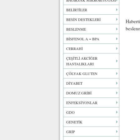
BAĞIRSAK MİKROBİYOTASI
BELİRTİLER
BESİN DESTEKLERİ
Habert
beslen
BESLENME
BİSFENOL A = BPA
CERRAHİ
ÇEŞİTLİ AKCİĞER
HASTALIKLARI
ÇÖLYAK GLUTEN
DİYABET
DOMUZ GRİBİ
ENFEKSİYONLAR
GDO
GENETİK
GRİP