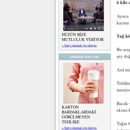
6 kilo
Ayrıca 
kayma r
HÜZÜN BİZE
Yağ kö
MUTLULUK VERİYOR
» Yazıyı okumak için tıklayın
Bu araş
şey değ
DERDİME BİR ÇARE
Asıl mü
Tehlike
tansiyon
Bacak v
KARTON
ekstra 
BARDAKLARDAKİ
GÖRÜLMEYEN
TEHLİKE
Yağın b
» Yazıyı okumak için tıklayın
tartışm