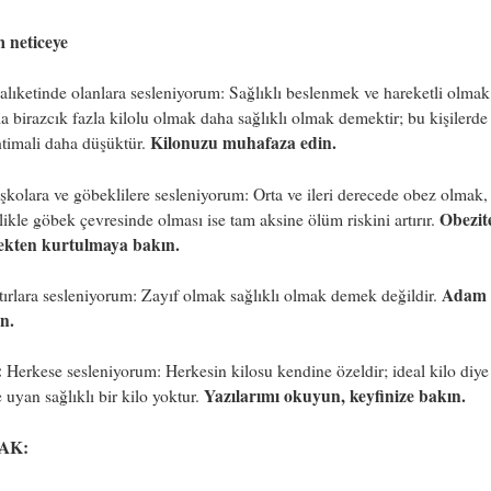
m neticeye
lıketinde olanlara sesleniyorum: Sağlıklı beslenmek ve hareketli olmak
a birazcık fazla kilolu olmak daha sağlıklı olmak demektir; bu kişilerde
Kilonuzu muhafaza edin.
timali daha düşüktür.
şkolara ve göbeklilere sesleniyorum: Orta ve ileri derecede obez olmak,
Obezit
likle göbek çevresinde olması ise tam aksine ölüm riskini artırır.
ekten kurtulmaya bakın.
Adam 
tırlara sesleniyorum: Zayıf olmak sağlıklı olmak demek değildir.
n.
:
Herkese sesleniyorum: Herkesin kilosu kendine özeldir; ideal kilo diye
Yazılarımı okuyun, keyfinize bakın.
 uyan sağlıklı bir kilo yoktur.
AK: