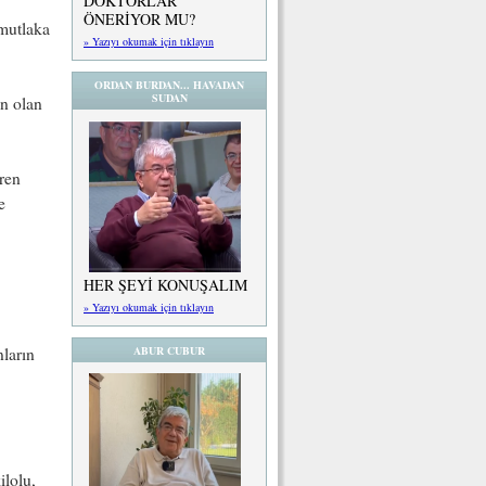
DOKTORLAR
ÖNERİYOR MU?
 mutlaka
» Yazıyı okumak için tıklayın
ORDAN BURDAN... HAVADAN
SUDAN
un olan
ren
e
HER ŞEYİ KONUŞALIM
» Yazıyı okumak için tıklayın
ABUR CUBUR
nların
ilolu,