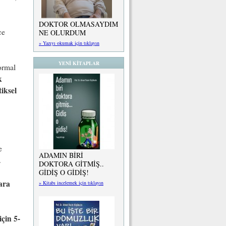
DOKTOR OLMASAYDIM
ce
NE OLURDUM
» Yazıyı okumak için tıklayın
YENİ KİTAPLAR
ormal
k
tiksel
e
ADAMIN BİRİ
.
DOKTORA GİTMİŞ..
GİDİŞ O GİDİŞ!
ara
» Kitabı incelemek için tıklayın
çin 5-