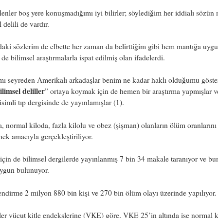
lenler boş yere konuşmadığımı iyi bilirler; söylediğim her iddialı sözün
 delili de vardır.
aki sözlerim de elbette her zaman da belirttiğim gibi hem mantığa uyg
de bilimsel araştırmalarla ispat edilmiş olan ifadelerdi.
mı seyreden Amerikalı arkadaşlar benim ne kadar haklı olduğumu göste
ilimsel deliller
” ortaya koymak için de hemen bir araştırma yapmışlar v
imli tıp dergisinde de yayınlamışlar (1).
, normal kiloda, fazla kilolu ve obez (şişman) olanların ölüm oranlarını
mek amacıyla gerçekleştiriliyor.
çin de bilimsel dergilerde yayınlanmış 7 bin 34 makale taranıyor ve bu
uygun bulunuyor.
ndirme 2 milyon 880 bin kişi ve 270 bin ölüm olayı üzerinde yapılıyor.
ler vücut kitle endekslerine (VKE) göre, VKE 25’in altında ise normal k