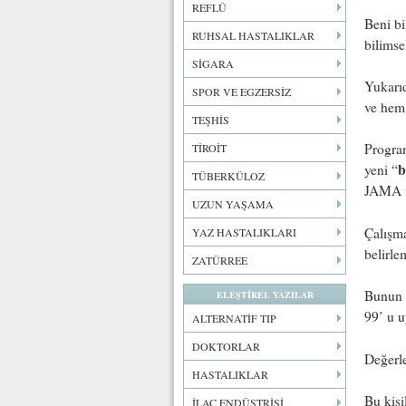
REFLÜ
Beni bi
RUHSAL HASTALIKLAR
bilimsel
SİGARA
Yukarıd
SPOR VE EGZERSİZ
ve hem 
TEŞHİS
Progra
TİROİT
b
yeni “
TÜBERKÜLOZ
JAMA is
UZUN YAŞAMA
Çalışma
YAZ HASTALIKLARI
belirle
ZATÜRREE
Bunun i
ELEŞTİREL YAZILAR
99’ u 
ALTERNATİF TIP
DOKTORLAR
Değerle
HASTALIKLAR
Bu kişi
İLAÇ ENDÜSTRİSİ