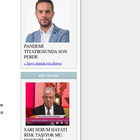
PANDEMİ
TİYATROSUNDA SON
PERDE
» Yazıyı okumak için tıklayın
BİR TAVSİYE
su
ha
SARI SERUM HAYATİ
RİSK TAŞIYOR MU,