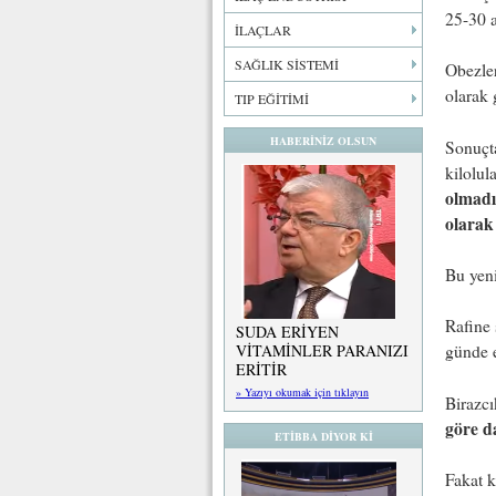
25-30 a
İLAÇLAR
SAĞLIK SİSTEMİ
Obezler
olarak 
TIP EĞİTİMİ
HABERİNİZ OLSUN
Sonuçta
kilolul
olmadı
olarak
Bu yeni
Rafine 
SUDA ERİYEN
VİTAMİNLER PARANIZI
günde e
ERİTİR
» Yazıyı okumak için tıklayın
Birazcı
göre d
ETİBBA DİYOR Kİ
Fakat k