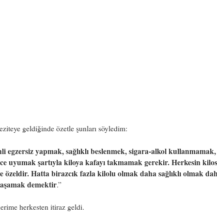
eziteye geldiğinde özetle şunları söyledim:
li egzersiz yapmak, sağlıklı beslenmek, sigara-alkol kullanmamak,
nce uyumak şartıyla kiloya kafayı takmamak gerekir. Herkesin kilo
e özeldir. Hatta birazcık fazla kilolu olmak daha sağlıklı olmak da
yaşamak demektir
.”
erime herkesten itiraz geldi.