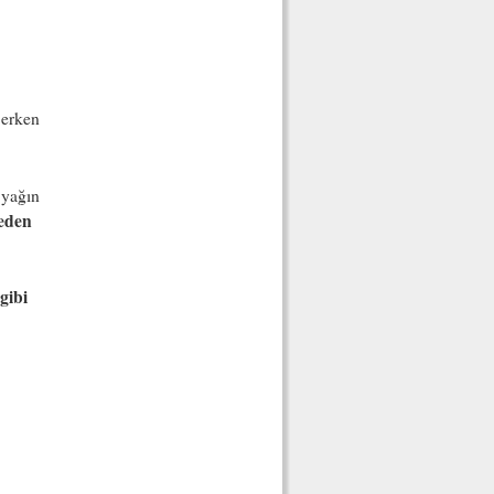
 erken
 yağın
eden
gibi