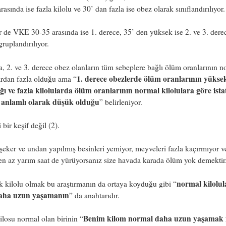
rasında ise fazla kilolu ve 30’ dan fazla ise obez olarak sınıflandırılıyor.
 de VKE 30-35 arasında ise 1. derece, 35’ den yüksek ise 2. ve 3. dere
gruplandırılıyor.
, 2. ve 3. derece obez olanların tüm sebeplere bağlı ölüm oranlarının n
1. derece obezlerde ölüm oranlarının yükse
ardan fazla olduğu ama “
ğı ve fazla kilolularda ölüm oranlarının normal kilolulara göre ista
 anlamlı olarak düşük olduğu
” belirleniyor.
 bir keşif değil (2).
şeker ve undan yapılmış besinleri yemiyor, meyveleri fazla kaçırmıyor v
n az yarım saat de yürüyorsanız size havada karada ölüm yok demektir
normal kilolul
k kilolu olmak bu araştırmanın da ortaya koyduğu gibi “
aha uzun yaşamanın
” da anahtarıdır.
Benim kilom normal daha uzun yaşamak i
ilosu normal olan birinin “