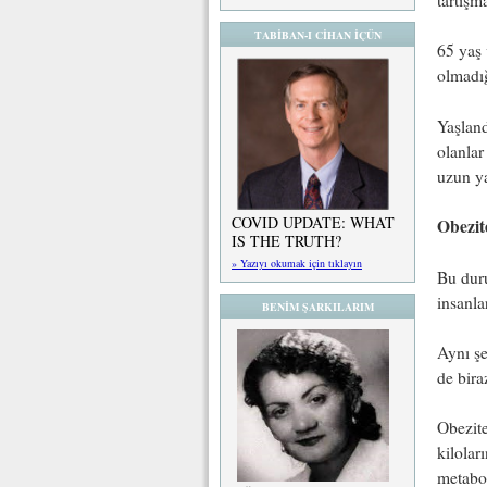
TABİBAN-I CİHAN İÇÜN
65 yaş 
olmadığ
Yaşland
olanlar
uzun ya
COVID UPDATE: WHAT
Obezit
IS THE TRUTH?
» Yazıyı okumak için tıklayın
Bu duru
insanla
BENİM ŞARKILARIM
Aynı şe
de bira
Obezite
kilolar
metabol