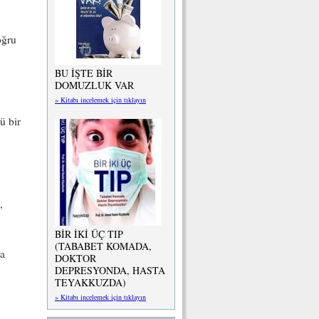
oğru
BU İŞTE BİR
DOMUZLUK VAR
» Kitabı incelemek için tıklayın
ü bir
,
BİR İKİ ÜÇ TIP
(TABABET KOMADA,
da
DOKTOR
DEPRESYONDA, HASTA
TEYAKKUZDA)
» Kitabı incelemek için tıklayın