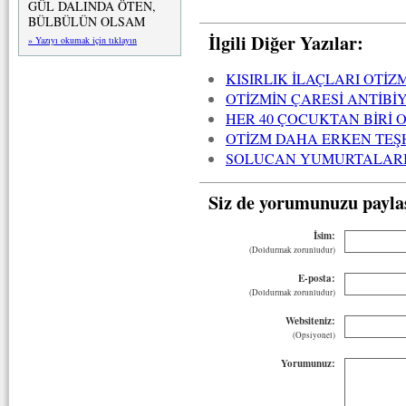
GÜL DALINDA ÖTEN,
BÜLBÜLÜN OLSAM
İlgili Diğer Yazılar:
» Yazıyı okumak için tıklayın
KISIRLIK İLAÇLARI OTİZ
OTİZMİN ÇARESİ ANTİBİ
HER 40 ÇOCUKTAN BİRİ O
OTİZM DAHA ERKEN TEŞH
SOLUCAN YUMURTALARI
Siz de yorumunuzu payla
İsim:
(Doldurmak zorunludur)
E-posta:
(Doldurmak zorunludur)
Websiteniz:
(Opsiyonel)
Yorumunuz: