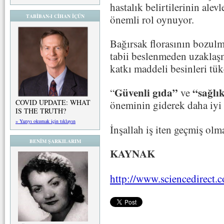
hastalık belirtilerinin ale
önemli rol oynuyor.
TABİBAN-I CİHAN İÇÜN
Bağırsak florasının bozulm
tabii beslenmeden uzaklaş
katkı maddeli besinleri tü
Güvenli gıda”
“sağlık
“
ve
COVID UPDATE: WHAT
öneminin giderek daha iyi 
IS THE TRUTH?
» Yazıyı okumak için tıklayın
İnşallah iş iten geçmiş olm
BENİM ŞARKILARIM
KAYNAK
http://www.sciencedirect