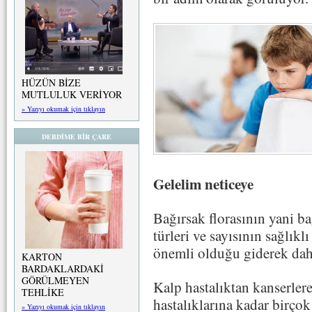
HÜZÜN BİZE
MUTLULUK VERİYOR
» Yazıyı okumak için tıklayın
DERDİME BİR ÇARE
Gelelim neticeye
Bağırsak florasının yani ba
türleri ve sayısının sağlıkl
önemli olduğu giderek daha
KARTON
BARDAKLARDAKİ
GÖRÜLMEYEN
Kalp hastalıktan kanserlere 
TEHLİKE
hastalıklarına kadar birçok
» Yazıyı okumak için tıklayın