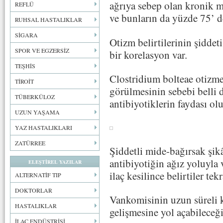
ağrıya sebep olan kronik m
REFLÜ
ve bunların da yüzde 75’ de
RUHSAL HASTALIKLAR
SİGARA
Otizm belirtilerinin şiddeti
SPOR VE EGZERSİZ
bir korelasyon var.
TEŞHİS
Clostridium bolteae otizm
TİROİT
görülmesinin sebebi belli
TÜBERKÜLOZ
antibiyotiklerin faydası ol
UZUN YAŞAMA
YAZ HASTALIKLARI
ZATÜRREE
Şiddetli mide-bağırsak şikâ
antibiyotiğin ağız yoluyla 
ELEŞTİREL YAZILAR
ilaç kesilince belirtiler tek
ALTERNATİF TIP
DOKTORLAR
Vankomisinin uzun süreli ku
HASTALIKLAR
gelişmesine yol açabileceği
İLAÇ ENDÜSTRİSİ