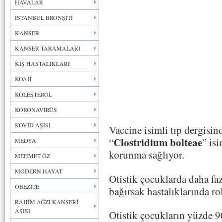
HAVALAR
İSTANBUL BRONŞİTİ
KANSER
KANSER TARAMALARI
KIŞ HASTALIKLARI
KOAH
KOLESTEROL
KORONAVİRÜS
KOVİD AŞISI
Vaccine isimli tıp dergisi
Clostridium bolteae
“
” is
MEDYA
korunma sağlıyor.
MEHMET ÖZ
MODERN HAYAT
Otistik çocuklarda daha fa
OBEZİTE
bağırsak hastalıklarında ro
RAHİM AĞZI KANSERİ
AŞISI
Otistik çocukların yüzde 90