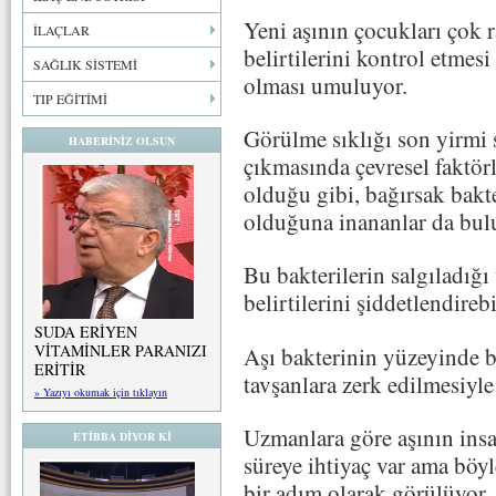
Yeni aşının çocukları çok 
İLAÇLAR
belirtilerini kontrol etmesi
SAĞLIK SİSTEMİ
olması umuluyor.
TIP EĞİTİMİ
Görülme sıklığı son yirmi s
HABERİNİZ OLSUN
çıkmasında çevresel faktö
olduğu gibi, bağırsak bakte
olduğuna inananlar da bul
Bu bakterilerin salgıladığı
belirtilerini şiddetlendire
SUDA ERİYEN
VİTAMİNLER PARANIZI
Aşı bakterinin yüzeyinde b
ERİTİR
tavşanlara zerk edilmesiyle
» Yazıyı okumak için tıklayın
Uzmanlara göre aşının insa
ETİBBA DİYOR Kİ
süreye ihtiyaç var ama böyl
bir adım olarak görülüyor.