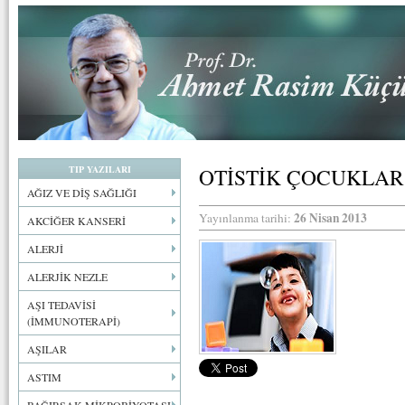
TIP YAZILARI
OTİSTİK ÇOCUKLAR
AĞIZ VE DİŞ SAĞLIĞI
26 Nisan 2013
Yayınlanma tarihi:
AKCİĞER KANSERİ
ALERJİ
ALERJİK NEZLE
AŞI TEDAVİSİ
(İMMUNOTERAPİ)
AŞILAR
ASTIM