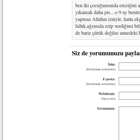
ben iki çocuğumunda emziğini 
yıkamak daha pis…o 9 ay benim
yapmaz Allahın izniyle..hatta ekg
fıdtık,ağzımda ezip verdiğimi bi
de bariz çürük değilse annedeki 
Siz de yorumunuzu payla
İsim:
(Doldurmak zorunludur)
E-posta:
(Doldurmak zorunludur)
Websiteniz:
(Opsiyonel)
Yorumunuz: