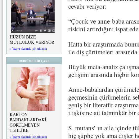
cevabı veriyor:
“Çocuk ve anne-baba arası
riskini artırdığını ispat ede
HÜZÜN BİZE
MUTLULUK VERİYOR
Hatta bir araştırmada bunu
» Yazıyı okumak için tıklayın
ile diş çürümeleri arasında 
DERDİME BİR ÇARE
Büyük meta-analiz çalışma
gelişimi arasında hiçbir ko
Anne-babalardan çürümeler
geçmesinin çürümelerin se
geniş bir literatür araştırm
ilişkisine ait tatminkâr bir
KARTON
BARDAKLARDAKİ
GÖRÜLMEYEN
S. mutans’ ın aile içinde t
TEHLİKE
hiç şüphe yok ama dişler 
» Yazıyı okumak için tıklayın