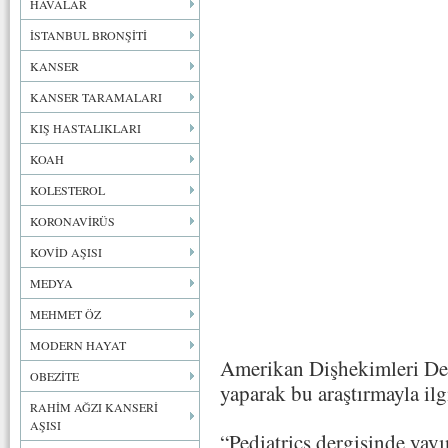
HAVALAR
İSTANBUL BRONŞİTİ
KANSER
KANSER TARAMALARI
KIŞ HASTALIKLARI
KOAH
KOLESTEROL
KORONAVİRÜS
KOVİD AŞISI
MEDYA
MEHMET ÖZ
MODERN HAYAT
Amerikan Dişhekimleri Der
OBEZİTE
yaparak bu araştırmayla ilgi
RAHİM AĞZI KANSERİ
AŞISI
“Pediatrics dergisinde yay