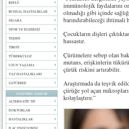
REFLÜ
immünolojik faydalarını or
olmadığı gibi içinde sağlığ
RUHSAL HASTALIKLAR
barındırabileceği ihtimali 
SİGARA
SPOR VE EGZERSİZ
Çocukların dişleri çıktıkt
TEŞHİS
hassastır.
TİROİT
Çürümelere sebep olan bakt
TÜBERKÜLOZ
mutans, erişkinlerin tükürü
UZUN YAŞAMA
çürük riskini artırabilir.
YAZ HASTALIKLARI
Araştırmada da teşvik edild
ZATÜRREE
çürüğe yol açan mikroplar
ELEŞTİREL YAZILAR
kolaylaştırır.”
ALTERNATİF TIP
DOKTORLAR
HASTALIKLAR
İLAÇ ENDÜSTRİSİ