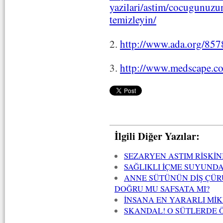
yazilari/astim/cocugunuzun
temizleyin/
2.
http://www.ada.org/857
3.
http://www.medscape.co
İlgili Diğer Yazılar:
SEZARYEN ASTIM RİSKİN
SAĞLIKLI İÇME SUYUND
ANNE SÜTÜNÜN DİŞ ÇÜRÜ
DOĞRU MU SAFSATA MI?
İNSANA EN YARARLI Mİ
SKANDAL! O SÜTLERDE