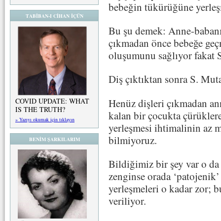
bebeğin tükürüğüne yerle
TABİBAN-I CİHAN İÇÜN
Bu şu demek: Anne-babanın 
çıkmadan önce bebeğe geç
oluşumunu sağlıyor fakat S
Diş çıktıktan sonra S. Mu
Henüz dişleri çıkmadan a
COVID UPDATE: WHAT
IS THE TRUTH?
kalan bir çocukta çürükler
» Yazıyı okumak için tıklayın
yerleşmesi ihtimalinin az 
bilmiyoruz.
BENİM ŞARKILARIM
Bildiğimiz bir şey var o da
zenginse orada ‘patojenik’ 
yerleşmeleri o kadar zor; b
veriliyor.