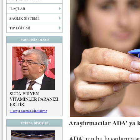
İLAÇLAR
SAĞLIK SİSTEMİ
TIP EĞİTİMİ
HABERİNİZ OLSUN
SUDA ERİYEN
VİTAMİNLER PARANIZI
ERİTİR
» Yazıyı okumak için tıklayın
Araştırmacılar ADA’ ya k
ETİBBA DİYOR Kİ
ADA’ nın bu kaygılarına a