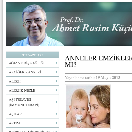
TIP YAZILARI
ANNELER EMZİKLER
MI?
AĞIZ VE DİŞ SAĞLIĞI
AKCİĞER KANSERİ
19 Mayıs 2013
Yayınlanma tarihi:
ALERJİ
ALERJİK NEZLE
AŞI TEDAVİSİ
(İMMUNOTERAPİ)
AŞILAR
ASTIM