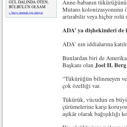
Anne-babanın tükürüğünün
GÜL DALINDA ÖTEN,
BÜLBÜLÜN OLSAM
Mutans kolonizasyonunu ön
» Yazıyı okumak için tıklayın
artırabilir veya hiçbir rolü
ADA’ ya dişhekimleri de i
ADA’ nın iddialarına katıl
Bunlardan biri de Amerika
Joel H. Berg
Başkanı olan
“Tükürüğün bilinmeyen vey
çok özelliği var.
Tükürük, vücudun en büyük
çürümelerine karşı koruyor,
aşikâr olarak bağışıklığı k