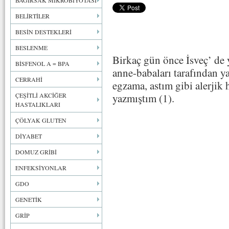
BAĞIRSAK MİKROBİYOTASI
BELİRTİLER
BESİN DESTEKLERİ
BESLENME
Birkaç gün önce İsveç’ de 
BİSFENOL A = BPA
anne-babaları tarafından y
CERRAHİ
egzama, astım gibi alerjik
ÇEŞİTLİ AKCİĞER
yazmıştım (1).
HASTALIKLARI
ÇÖLYAK GLUTEN
DİYABET
DOMUZ GRİBİ
ENFEKSİYONLAR
GDO
GENETİK
GRİP