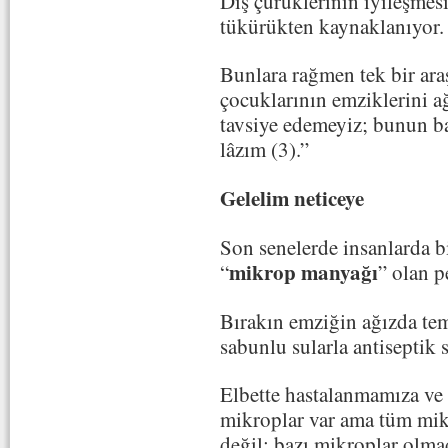
Diş çürüklerinin iyileşmes
tükürükten kaynaklanıyor.
Bunlara rağmen tek bir ara
çocuklarının emziklerini a
tavsiye edemeyiz; bunun b
lâzım (3).”
Gelelim neticeye
Son senelerde insanlarda bi
mikrop manyağı
“
” olan 
Bırakın emziğin ağızda tem
sabunlu sularla antiseptik 
Elbette hastalanmamıza ve 
mikroplar var ama tüm mi
değil; bazı mikroplar olma