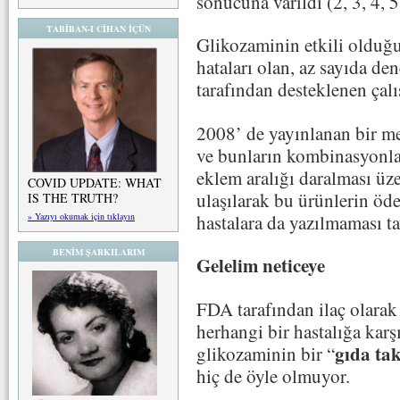
sonucuna varıldı (2, 3, 4, 5
TABİBAN-I CİHAN İÇÜN
Glikozaminin etkili olduğu
hataları olan, az sayıda den
tarafından desteklenen çalı
2008’ de yayınlanan bir me
ve bunların kombinasyonlar
eklem aralığı daralması üz
COVID UPDATE: WHAT
ulaşılarak bu ürünlerin ö
IS THE TRUTH?
hastalara da yazılmaması t
» Yazıyı okumak için tıklayın
BENİM ŞARKILARIM
Gelelim neticeye
FDA tarafından ilaç olarak
herhangi bir hastalığa kar
gıda tak
glikozaminin bir “
hiç de öyle olmuyor.