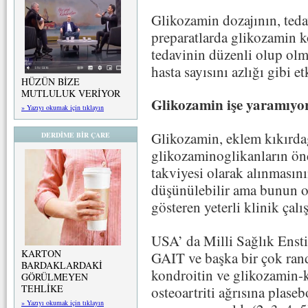
Glikozamin dozajının, teda
preparatlarda glikozamin k
tedavinin düzenli olup olm
hasta sayısını azlığı gibi e
HÜZÜN BİZE
MUTLULUK VERİYOR
Glikozamin işe yaramıyo
» Yazıyı okumak için tıklayın
Glikozamin, eklem kıkırdağ
DERDİME BİR ÇARE
glikozaminoglikanların ön
takviyesi olarak alınmasını
düşünülebilir ama bunun os
gösteren yeterli klinik çal
USA’ da Milli Sağlık Ensti
KARTON
GAIT ve başka bir çok ran
BARDAKLARDAKİ
kondroitin ve glikozamin-
GÖRÜLMEYEN
TEHLİKE
osteoartriti ağrısına plaseb
» Yazıyı okumak için tıklayın