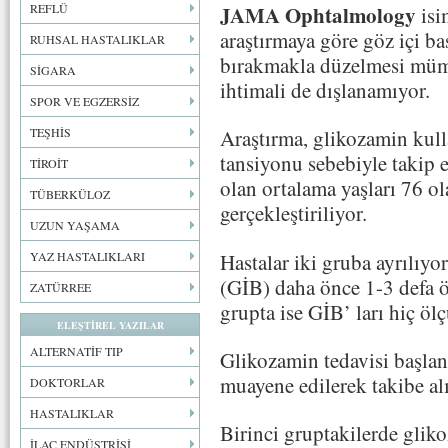
JAMA Ophtalmology
REFLÜ
isi
araştırmaya göre göz içi b
RUHSAL HASTALIKLAR
bırakmakla düzelmesi mümk
SİGARA
ihtimali de dışlanamıyor.
SPOR VE EGZERSİZ
TEŞHİS
Araştırma, glikozamin kull
tansiyonu sebebiyle takip e
TİROİT
olan ortalama yaşları 76 ol
TÜBERKÜLOZ
gerçekleştiriliyor.
UZUN YAŞAMA
Hastalar iki gruba ayrılıyor
YAZ HASTALIKLARI
(GİB) daha önce 1-3 defa ö
ZATÜRREE
grupta ise GİB’ ları hiç öl
ELEŞTİREL YAZILAR
ALTERNATİF TIP
Glikozamin tedavisi başlan
muayene edilerek takibe al
DOKTORLAR
HASTALIKLAR
Birinci gruptakilerde glik
İLAÇ ENDÜSTRİSİ