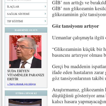
GİB’ nın arttığı ve bırakıl
İLAÇLAR
GİB’ nın glikozamin kesild
glikozaminin göz tansiyonun
SAĞLIK SİSTEMİ
TIP EĞİTİMİ
Göz tansiyonu artıyor
HABERİNİZ OLSUN
Uzmanlar çalışmayla ilgili o
“Glikozaminin küçük bir ha
basıncını artırıyor olması b
Gerçi bu maddenin ispatlan
SUDA ERİYEN
ifade eden hastaların zarar
VİTAMİNLER PARANIZI
göz tansiyonlarının takibi
ERİTİR
» Yazıyı okumak için tıklayın
Araştırmamız, glikozamin 
ETİBBA DİYOR Kİ
düştüğünü gösteriyor ama 
kalıcı hasara yapmayacağı