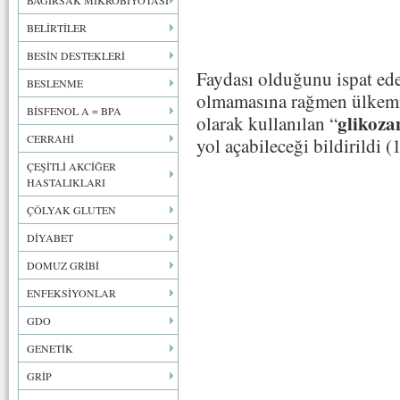
BAĞIRSAK MİKROBİYOTASI
BELİRTİLER
BESİN DESTEKLERİ
Faydası olduğunu ispat ede
BESLENME
olmamasına rağmen ülkemiz
BİSFENOL A = BPA
glikoza
olarak kullanılan “
CERRAHİ
yol açabileceği bildirildi (1
ÇEŞİTLİ AKCİĞER
HASTALIKLARI
ÇÖLYAK GLUTEN
DİYABET
DOMUZ GRİBİ
ENFEKSİYONLAR
GDO
GENETİK
GRİP