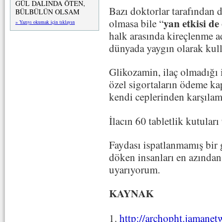
GÜL DALINDA ÖTEN,
Bazı doktorlar tarafından d
BÜLBÜLÜN OLSAM
yan etkisi de
olmasa bile “
» Yazıyı okumak için tıklayın
halk arasında kireçlenme ad
dünyada yaygın olarak kull
Glikozamin, ilaç olmadığı 
özel sigortaların ödeme ka
kendi ceplerinden karşılam
İlacın 60 tabletlik kutuları 
Faydası ispatlanmamış bir 
döken insanları en azından 
uyarıyorum.
KAYNAK
1.
http://archopht.jamanet