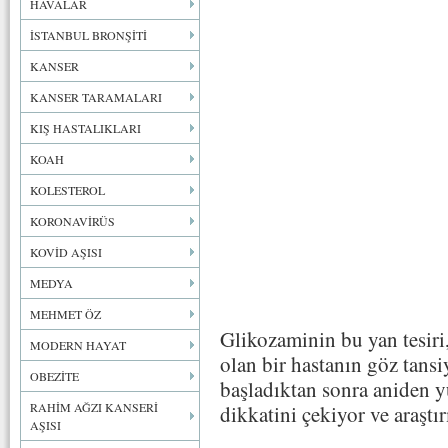
HAVALAR
İSTANBUL BRONŞİTİ
KANSER
KANSER TARAMALARI
KIŞ HASTALIKLARI
KOAH
KOLESTEROL
KORONAVİRÜS
KOVİD AŞISI
MEDYA
MEHMET ÖZ
Glikozaminin bu yan tesiri
MODERN HAYAT
olan bir hastanın göz tan
OBEZİTE
başladıktan sonra aniden 
RAHİM AĞZI KANSERİ
dikkatini çekiyor ve araştı
AŞISI