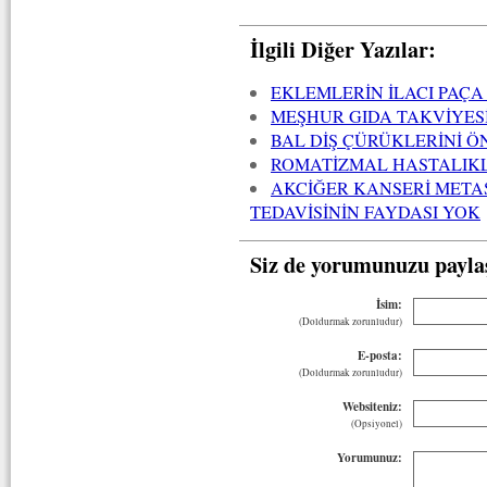
İlgili Diğer Yazılar:
EKLEMLERİN İLACI PAÇ
MEŞHUR GIDA TAKVİYESİ
BAL DİŞ ÇÜRÜKLERİNİ Ö
ROMATİZMAL HASTALIK
AKCİĞER KANSERİ META
TEDAVİSİNİN FAYDASI YOK
Siz de yorumunuzu payla
İsim:
(Doldurmak zorunludur)
E-posta:
(Doldurmak zorunludur)
Websiteniz:
(Opsiyonel)
Yorumunuz: