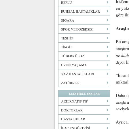
bisfen
REFLÜ
en yüks
RUHSAL HASTALIKLAR
göre ik
SİGARA
Araştı
SPOR VE EGZERSİZ
TEŞHİS
Bu araş
TİROİT
araştır
ne kada
TÜBERKÜLOZ
diyor k
UZUN YAŞAMA
YAZ HASTALIKLARI
“İnsanl
miktarl
ZATÜRREE
ELEŞTİREL YAZILAR
Daha ön
ALTERNATİF TIP
araştır
seviyel
DOKTORLAR
HASTALIKLAR
Ayrıca,
İLAÇ ENDÜSTRİSİ