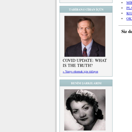
Mİ
PL
TABİBAN-I CİHAN İÇÜN
KO
OK
Siz d
COVID UPDATE: WHAT
IS THE TRUTH?
» Yazıyı okumak için tıklayın
BENİM ŞARKILARIM