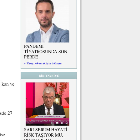
PANDEMİ
TİYATROSUNDA SON
PERDE
» Yazıyı okumak için tıklayın
BİR TAVSİYE
a kan ve
üzde 27
SARI SERUM HAYATİ
ise
RİSK TAŞIYOR MU,