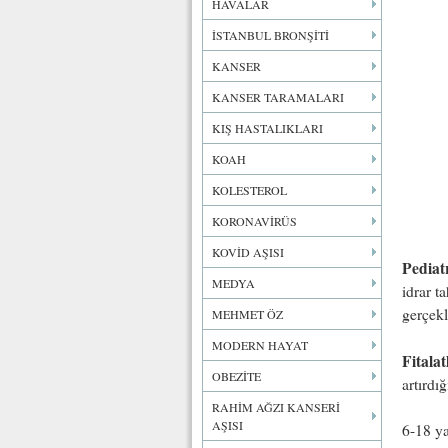
HAVALAR
İSTANBUL BRONŞİTİ
KANSER
KANSER TARAMALARI
KIŞ HASTALIKLARI
KOAH
KOLESTEROL
KORONAVİRÜS
KOVİD AŞISI
Pediat
MEDYA
idrar t
gerçekle
MEHMET ÖZ
MODERN HAYAT
Fitalat
OBEZİTE
artırdığ
RAHİM AĞZI KANSERİ
AŞISI
6-18 ya