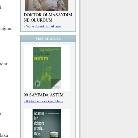
i
DOKTOR OLMASAYDIM
NE OLURDUM
» Yazıyı okumak için tıklayın
lduğunu
YENİ KİTAPLAR
adar
99 SAYFADA ASTIM
» Kitabı incelemek için tıklayın
a
laka