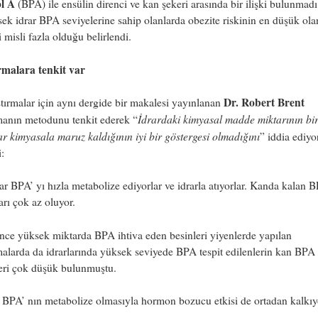
ol A
(BPA) ile ensülin direnci ve kan şekeri arasında bir ilişki bulunmad
ek idrar BPA seviyelerine sahip olanlarda obezite riskinin en düşük ola
i misli fazla olduğu belirlendi.
rmalara tenkit var
Dr. Robert Brent
tırmalar için aynı dergide bir makalesi yayınlanan
İdrardaki kimyasal madde miktarının bir
manın metodunu tenkit ederek “
r kimyasala maruz kaldığının iyi bir göstergesi olmadığını
” iddia ediyo
i:
ar BPA’ yı hızla metabolize ediyorlar ve idrarla atıyorlar. Kanda kalan 
arı çok az oluyor.
ce yüksek miktarda BPA ihtiva eden besinleri yiyenlerde yapılan
malarda da idrarlarında yüksek seviyede BPA tespit edilenlerin kan BPA
eri çok düşük bulunmuştu.
 BPA’ nın metabolize olmasıyla hormon bozucu etkisi de ortadan kalkıy