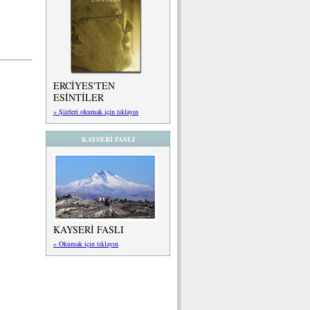
ERCİYES'TEN
ESİNTİLER
» Şiirleri okumak için tıklayın
KAYSERİ FASLI
KAYSERİ FASLI
» Okumak için tıklayın