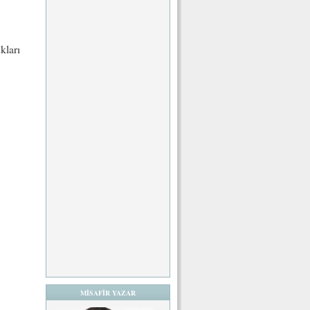
kları
MİSAFİR YAZAR