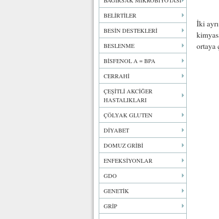
BAĞIRSAK MİKROBİYOTASI
BELİRTİLER
İki ayr
BESİN DESTEKLERİ
kimyasa
ortaya ç
BESLENME
BİSFENOL A = BPA
CERRAHİ
ÇEŞİTLİ AKCİĞER
HASTALIKLARI
ÇÖLYAK GLUTEN
DİYABET
DOMUZ GRİBİ
ENFEKSİYONLAR
GDO
GENETİK
GRİP