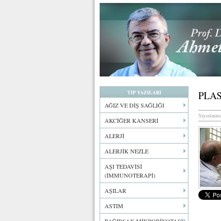
TIP YAZILARI
PLAS
AĞIZ VE DİŞ SAĞLIĞI
Yayınlanma
AKCİĞER KANSERİ
ALERJİ
ALERJİK NEZLE
AŞI TEDAVİSİ
(İMMUNOTERAPİ)
AŞILAR
ASTIM