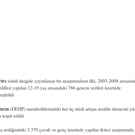
rics
isimli dergide yayınlanan bu araştırmaların ilki, 2003-2008 arasınd
ahlilleri yapılan 12-19 yaş arasındaki 766 gencin verileri üzerinde
ştirildi.
ların
(DEHP) metabolitlerindeki her üç misli artışın insülin direncini y
ı tespit edildi.
ş aralığındaki 3.370 çocuk ve genç üzerinde yapılan ikinci araştırmada 