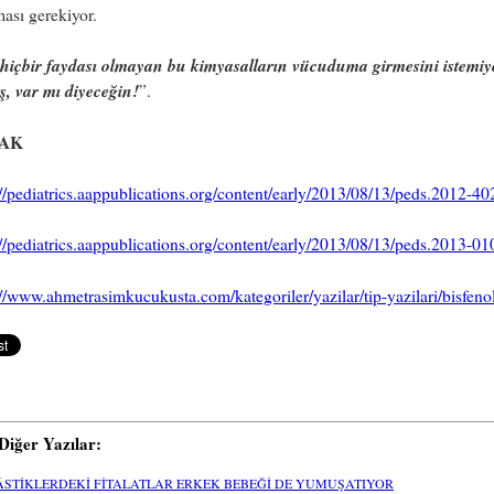
ması gerekiyor.
hiçbir faydası olmayan bu kimyasalların vücuduma girmesini istemi
ş, var mı diyeceğin!
”.
AK
://pediatrics.aappublications.org/content/early/2013/08/13/peds.2012-40
://pediatrics.aappublications.org/content/early/2013/08/13/peds.2013-01
://www.ahmetrasimkucukusta.com/kategoriler/yazilar/tip-yazilari/bisfeno
i Diğer Yazılar:
ÂSTİKLERDEKİ FİTALATLAR ERKEK BEBEĞİ DE YUMUŞATIYOR