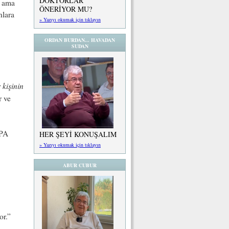
DOKTORLAR
ı ama
ÖNERİYOR MU?
nlara
» Yazıyı okumak için tıklayın
ORDAN BURDAN... HAVADAN
SUDAN
 kişinin
r ve
BPA
HER ŞEYİ KONUŞALIM
» Yazıyı okumak için tıklayın
ABUR CUBUR
or.”