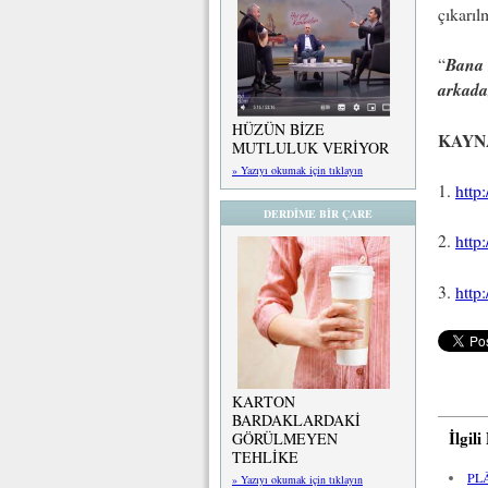
çıkarıl
Bana 
“
arkada
HÜZÜN BİZE
KAYN
MUTLULUK VERİYOR
» Yazıyı okumak için tıklayın
1.
http
DERDİME BİR ÇARE
2.
http
3.
http
KARTON
BARDAKLARDAKİ
İlgil
GÖRÜLMEYEN
TEHLİKE
PL
» Yazıyı okumak için tıklayın