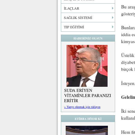
Bu araş
İLAÇLAR
gösteri
SAĞLIK SİSTEMİ
Bunlara
TIP EĞİTİMİ
iddia 
HABERİNİZ OLSUN
kimyas
Üstelik
diyabet
birçok 
İsteyen
SUDA ERİYEN
VİTAMİNLER PARANIZI
Geleli
ERİTİR
» Yazıyı okumak için tıklayın
İki sen
kullanı
ETİBBA DİYOR Kİ
Hem fit