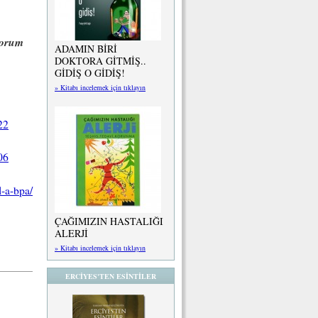
yorum
ADAMIN BİRİ
DOKTORA GİTMİŞ..
GİDİŞ O GİDİŞ!
» Kitabı incelemek için tıklayın
22
06
l-a-bpa/
ÇAĞIMIZIN HASTALIĞI
ALERJİ
» Kitabı incelemek için tıklayın
ERCİYES'TEN ESİNTİLER