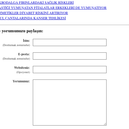
KRODALGA FIRINLARDAKİ SAĞLIK RİSKLERİ
ASTİĞİ YUMUŞATAN FİTALATLAR ERKEKLERİ DE YUMUŞATIYOR
ZMETİKLER DİYABET RİSKİNİ ARTIRIYOR
UL ÇANTALARINDA KANSER TEHLİKESİ
e yorumunuzu paylaşın:
İsim:
(Doldurmak zorunludur)
E-posta:
(Doldurmak zorunludur)
Websiteniz:
(Opsiyonel)
Yorumunuz: