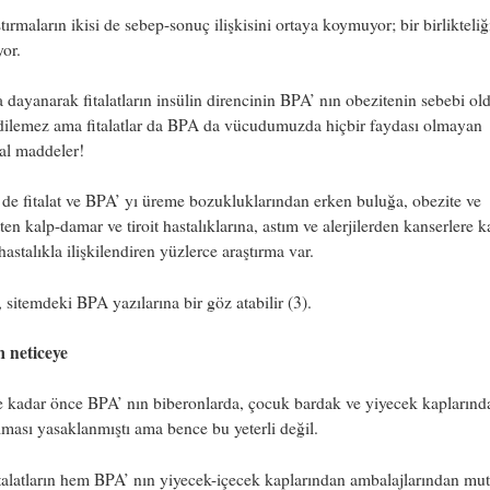
tırmaların ikisi de sebep-sonuç ilişkisini ortaya koymuyor; bir birlikteliğ
yor.
 dayanarak fitalatların insülin direncinin BPA’ nın obezitenin sebebi o
edilemez ama fitalatlar da BPA da vücudumuzda hiçbir faydası olmayan
al maddeler!
 de fitalat ve BPA’ yı üreme bozukluklarından erken buluğa, obezite ve
ten kalp-damar ve tiroit hastalıklarına, astım ve alerjilerden kanserlere k
hastalıkla ilişkilendiren yüzlerce araştırma var.
, sitemdeki BPA yazılarına bir göz atabilir (3).
m neticeye
e kadar önce BPA’ nın biberonlarda, çocuk bardak ve yiyecek kaplarınd
lması yasaklanmıştı ama bence bu yeterli değil.
alatların hem BPA’ nın yiyecek-içecek kaplarından ambalajlarından mut