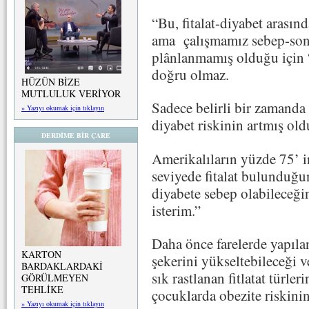
“Bu, fitalat-diyabet arasınd
ama çalışmamız sebep-sonuç
plânlanmamış olduğu için 
doğru olmaz.
HÜZÜN BİZE
MUTLULUK VERİYOR
Sadece belirli bir zamanda 
» Yazıyı okumak için tıklayın
diyabet riskinin artmış ol
DERDİME BİR ÇARE
Amerikalıların yüzde 75’ i
seviyede fitalat bulunduğ
diyabete sebep olabileceği
isterim.”
Daha önce farelerde yapılan
KARTON
şekerini yükseltebileceği v
BARDAKLARDAKİ
sık rastlanan fitlatat türl
GÖRÜLMEYEN
TEHLİKE
çocuklarda obezite riskini
» Yazıyı okumak için tıklayın