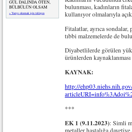
GÜL DALINDA ÖTEN,
bulunması, kadınların fital
BÜLBÜLÜN OLSAM
kullanıyor olmalarıyla açık
» Yazıyı okumak için tıklayın
Fitalatlar, ayrıca sondalar, 
tıbbi malzemelerde de bul
Diyabetlilerde görülen yüks
ürünlerden kaynaklanması 
KAYNAK:
http://ehp03.niehs.nih.gov/
articleURI=info%3Adoi
***
EK 1 (9.11.2023)
: Simli 
metaller hastalığa davetiye