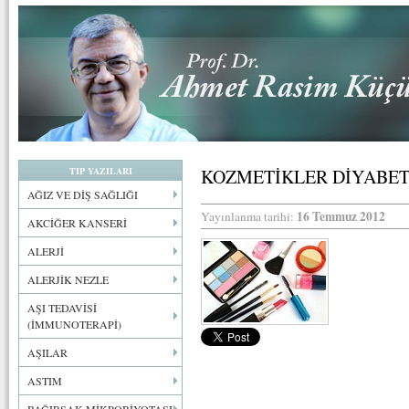
TIP YAZILARI
KOZMETİKLER DİYABET 
AĞIZ VE DİŞ SAĞLIĞI
16 Temmuz 2012
Yayınlanma tarihi:
AKCİĞER KANSERİ
ALERJİ
ALERJİK NEZLE
AŞI TEDAVİSİ
(İMMUNOTERAPİ)
AŞILAR
ASTIM