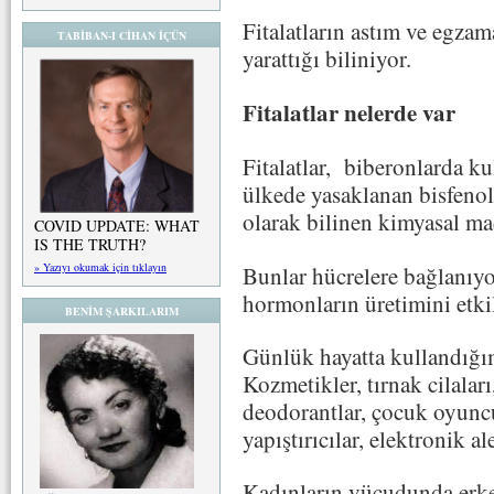
Fitalatların astım ve egzama
TABİBAN-I CİHAN İÇÜN
yarattığı biliniyor.
Fitalatlar nelerde var
Fitalatlar, biberonlarda ku
ülkede yasaklanan bisfenol
olarak bilinen kimyasal m
COVID UPDATE: WHAT
IS THE TRUTH?
» Yazıyı okumak için tıklayın
Bunlar hücrelere bağlanıyo
hormonların üretimini etkil
BENİM ŞARKILARIM
Günlük hayatta kullandığım
Kozmetikler, tırnak cilaları
deodorantlar, çocuk oyuncuk
yapıştırıcılar, elektronik a
Kadınların vücudunda erkek