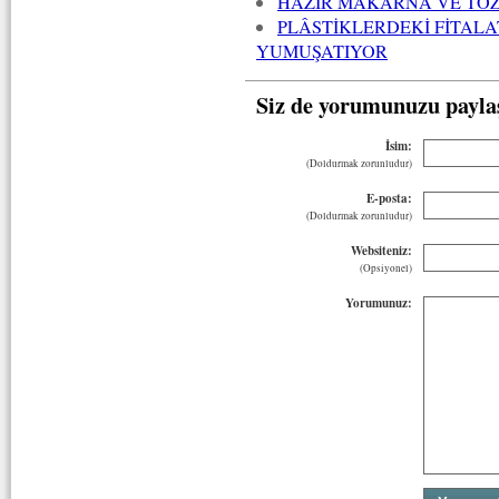
HAZIR MAKARNA VE TOZ 
PLÂSTİKLERDEKİ FİTALA
YUMUŞATIYOR
Siz de yorumunuzu payla
İsim:
(Doldurmak zorunludur)
E-posta:
(Doldurmak zorunludur)
Websiteniz:
(Opsiyonel)
Yorumunuz: