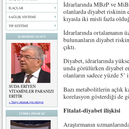
İdrarlarında MBzP ve MiBP 
İLAÇLAR
olanlarda diyabet riskinin 
SAĞLIK SİSTEMİ
kıyasla iki misli fazla oldu
TIP EĞİTİMİ
İdrarlarında ortalamanın 
HABERİNİZ OLSUN
bulunanların diyabet riski
çıktı.
Diyabet, idrarlarında yük
unda görülürken diyabet e
olanların sadece yüzde 5’ i
SUDA ERİYEN
Bazı metabolitlerin açlık ka
VİTAMİNLER PARANIZI
korelasyon gösterdiği de g
ERİTİR
» Yazıyı okumak için tıklayın
Fitalat-diyabet ilişkisi
ETİBBA DİYOR Kİ
Araştırmanın uzmanlarında