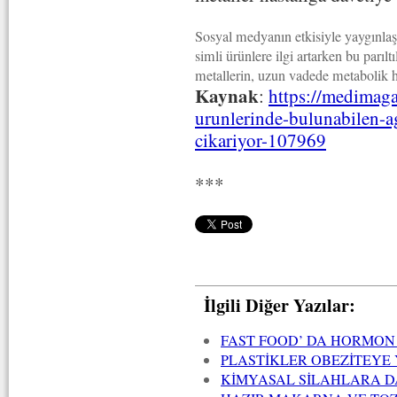
Sosyal medyanın etkisiyle yaygınlaş
simli ürünlere ilgi artarken bu parılt
metallerin, uzun vadede metabolik has
Kaynak
:
https://medimaga
urunlerinde-bulunabilen-ag
cikariyor-107969
***
İlgili Diğer Yazılar:
FAST FOOD’ DA HORMON
PLASTİKLER OBEZİTEYE
KİMYASAL SİLAHLARA D