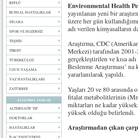
REFLÜ
Environmental Health Pe
yayınlanan yeni bir araştı
RUHSAL HASTALIKLAR
üzere her gün kullandığımı
SİGARA
adı verilen kimyasalların 
SPOR VE EGZERSİZ
TEŞHİS
Araştırma, CDC (Amerikan
Merkezi) tarafından 2001-2
TİROİT
gerçekleştirilen ve kısa a
TÜBERKÜLOZ
Beslenme Araştırması’ na ka
UZUN YAŞAMA
yararlanılarak yapıldı.
YAZ HASTALIKLARI
Yaşları 20 ve 80 arasında o
ZATÜRREE
fitalat metabolitlerinin
ELEŞTİREL YAZILAR
miktarları ne kadar yükseks
ALTERNATİF TIP
yüksek olduğu belirlendi.
DOKTORLAR
Araştırmadan çıkan çarp
HASTALIKLAR
İLAÇ ENDÜSTRİSİ