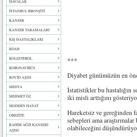
HAVALAR
İSTANBUL BRONŞİTİ
KANSER
KANSER TARAMALARI
KIŞ HASTALIKLARI
KOAH
KOLESTEROL
***
KORONAVİRÜS
Diyabet günümüzün en önem
KOVİD AŞISI
MEDYA
İstatistikler bu hastalığın
iki misli arttığını gösteriyo
MEHMET ÖZ
MODERN HAYAT
Hareketsiz ve gereğinden fa
OBEZİTE
sebepleri ama araştırmalar 
RAHİM AĞZI KANSERİ
olabileceğini düşündürüyo
AŞISI