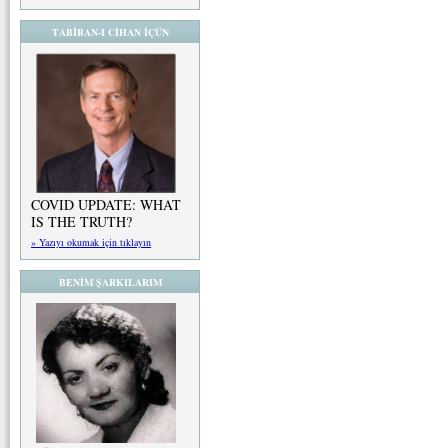
TABİBAN-I CİHAN İÇÜN
COVID UPDATE: WHAT
IS THE TRUTH?
» Yazıyı okumak için tıklayın
BENİM ŞARKILARIM