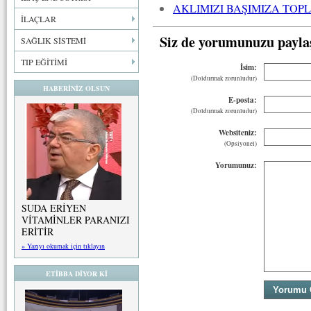
AKLIMIZI BAŞIMIZA TOP
İLAÇLAR
Siz de yorumunuzu payla
SAĞLIK SİSTEMİ
TIP EĞİTİMİ
İsim:
(Doldurmak zorunludur)
HABERİNİZ OLSUN
E-posta:
(Doldurmak zorunludur)
Websiteniz:
(Opsiyonel)
Yorumunuz:
SUDA ERİYEN
VİTAMİNLER PARANIZI
ERİTİR
» Yazıyı okumak için tıklayın
ETİBBA DİYOR Kİ