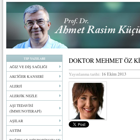
TIP YAZILARI
DOKTOR MEHMET ÖZ Kİ
AĞIZ VE DİŞ SAĞLIĞI
16 Ekim 2013
Yayınlanma tarihi:
AKCİĞER KANSERİ
ALERJİ
ALERJİK NEZLE
AŞI TEDAVİSİ
(İMMUNOTERAPİ)
AŞILAR
ASTIM