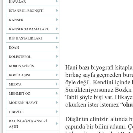
HAVALAR
İSTANBUL BRONŞİTİ
KANSER
KANSER TARAMALARI
KIŞ HASTALIKLARI
KOAH
KOLESTEROL
Hani bazı biyografi kitaplar
KORONAVİRÜS
birkaç sayfa geçmeden buru
KOVİD AŞISI
öyle değil. Kendini içinde
MEDYA
Sürükleniyorsunuz Bozkır’ 
MEHMET ÖZ
Tabii şöyle bişi var. Hikay
oha
MODERN HAYAT
okurken ister istemez “
OBEZİTE
Düşünün elinizin altında 
RAHİM AĞZI KANSERİ
çapında bir bilim adamı. 
AŞISI