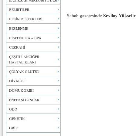
BAĞIRSAK MİKROBİYOTASI
BELİRTİLER
Sevilay Yükselir
Sabah gazetesinde
BESİN DESTEKLERİ
BESLENME
BİSFENOL A = BPA
CERRAHİ
ÇEŞİTLİ AKCİĞER
HASTALIKLARI
ÇÖLYAK GLUTEN
DİYABET
DOMUZ GRİBİ
ENFEKSİYONLAR
GDO
GENETİK
GRİP