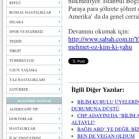
hükmediyor. İstanbul Boğaz
REFLÜ
Paraya para şöhrete şöhret
RUHSAL HASTALIKLAR
Amerika’ da da genel cerrah
SİGARA
Devamını okumak için:
SPOR VE EGZERSİZ
http://www.sabah.com.tr/Y
TEŞHİS
mehmet-oz-kim-ki-yahu
TİROİT
TÜBERKÜLOZ
UZUN YAŞAMA
YAZ HASTALIKLARI
İlgili Diğer Yazılar:
ZATÜRREE
BİLİM KURULU ÜYELERİ
ELEŞTİREL YAZILAR
DURUMUNA DÜŞTÜ
ALTERNATİF TIP
CHP ADAYINI DA “BİLİM
DOKTORLAR
ALTAYLI?
BAĞIŞ ABD’ YE DEĞİL Bİ
HASTALIKLAR
BEN DE VEGAN OLDUM
İLAÇ ENDÜSTRİSİ