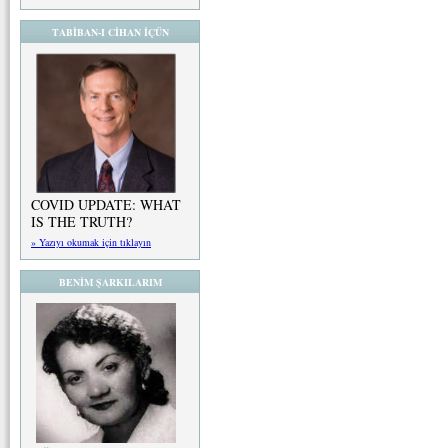
TABİBAN-I CİHAN İÇÜN
COVID UPDATE: WHAT
IS THE TRUTH?
» Yazıyı okumak için tıklayın
BENİM ŞARKILARIM