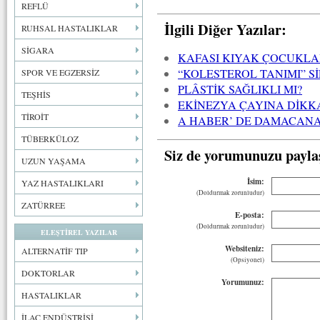
REFLÜ
İlgili Diğer Yazılar:
RUHSAL HASTALIKLAR
SİGARA
KAFASI KIYAK ÇOCUKL
“KOLESTEROL TANIMI” S
SPOR VE EGZERSİZ
PLÂSTİK SAĞLIKLI MI?
TEŞHİS
EKİNEZYA ÇAYINA DİKK
TİROİT
A HABER’ DE DAMACANA
TÜBERKÜLOZ
Siz de yorumunuzu payla
UZUN YAŞAMA
İsim:
YAZ HASTALIKLARI
(Doldurmak zorunludur)
ZATÜRREE
E-posta:
(Doldurmak zorunludur)
ELEŞTİREL YAZILAR
Websiteniz:
ALTERNATİF TIP
(Opsiyonel)
DOKTORLAR
Yorumunuz:
HASTALIKLAR
İLAÇ ENDÜSTRİSİ