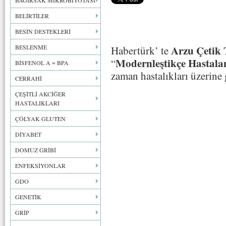
BAĞIRSAK MİKROBİYOTASI
BELİRTİLER
BESİN DESTEKLERİ
BESLENME
Arzu Çetik 
Habertürk’ te
Modernleştikçe Hastala
“
BİSFENOL A = BPA
zaman hastalıkları üzerine
CERRAHİ
ÇEŞİTLİ AKCİĞER
HASTALIKLARI
ÇÖLYAK GLUTEN
DİYABET
DOMUZ GRİBİ
ENFEKSİYONLAR
GDO
GENETİK
GRİP