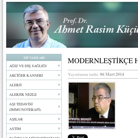
TIP YAZILARI
MODERNLEŞTİKÇE 
AĞIZ VE DİŞ SAĞLIĞI
06 Mart 2014
Yayınlanma tarihi:
AKCİĞER KANSERİ
ALERJİ
ALERJİK NEZLE
AŞI TEDAVİSİ
(İMMUNOTERAPİ)
AŞILAR
ASTIM