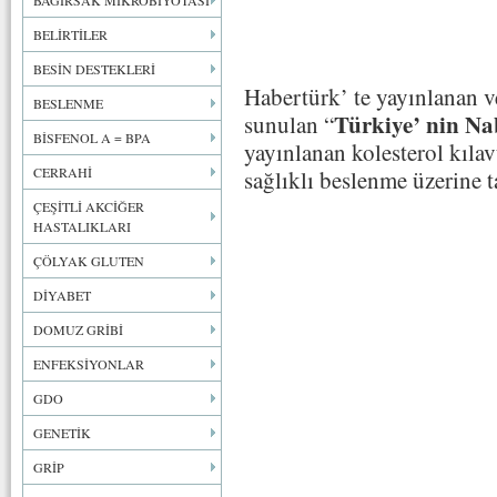
BAĞIRSAK MİKROBİYOTASI
BELİRTİLER
BESİN DESTEKLERİ
Habertürk’ te yayınlanan 
BESLENME
Türkiye’ nin Na
sunulan “
BİSFENOL A = BPA
yayınlanan kolesterol kılav
CERRAHİ
sağlıklı beslenme üzerine ta
ÇEŞİTLİ AKCİĞER
HASTALIKLARI
ÇÖLYAK GLUTEN
DİYABET
DOMUZ GRİBİ
ENFEKSİYONLAR
GDO
GENETİK
GRİP