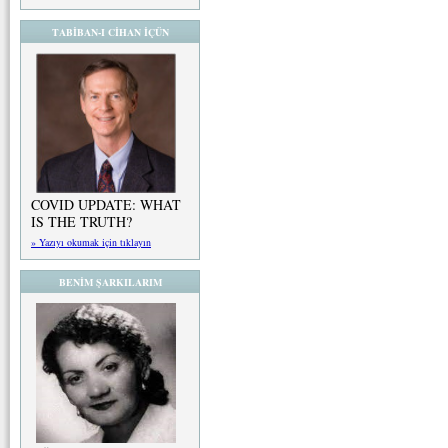
TABİBAN-I CİHAN İÇÜN
COVID UPDATE: WHAT
IS THE TRUTH?
» Yazıyı okumak için tıklayın
BENİM ŞARKILARIM