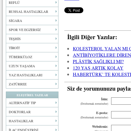
REFLÜ
RUHSAL HASTALIKLAR
SİGARA
SPOR VE EGZERSİZ
İlgili Diğer Yazılar:
TEŞHİS
TİROİT
KOLESTEROL YALAN MI 
ANTİBİYOTİKLERE DİREN
TÜBERKÜLOZ
PLÂSTİK SAĞLIKLI MI?
UZUN YAŞAMA
120 YAŞ ARTIK KOLAY
HABERTÜRK’ TE KOLEST
YAZ HASTALIKLARI
ZATÜRREE
Siz de yorumunuzu payla
ELEŞTİREL YAZILAR
İsim:
ALTERNATİF TIP
(Doldurmak zorunludur)
DOKTORLAR
E-posta:
(Doldurmak zorunludur)
HASTALIKLAR
Websiteniz:
İLAÇ ENDÜSTRİSİ