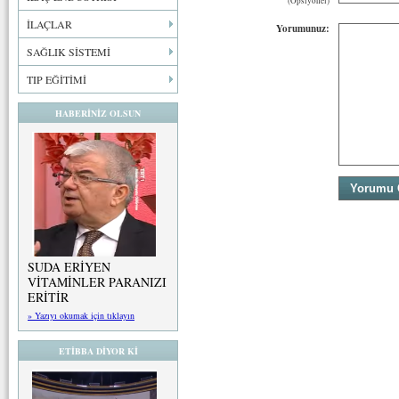
(Opsiyonel)
İLAÇLAR
Yorumunuz:
SAĞLIK SİSTEMİ
TIP EĞİTİMİ
HABERİNİZ OLSUN
SUDA ERİYEN
VİTAMİNLER PARANIZI
ERİTİR
» Yazıyı okumak için tıklayın
ETİBBA DİYOR Kİ