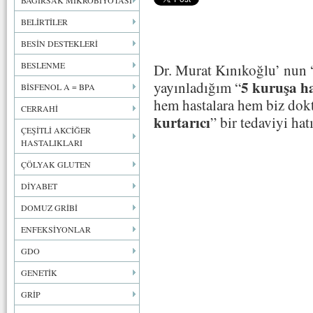
BAĞIRSAK MİKROBİYOTASI
BELİRTİLER
BESİN DESTEKLERİ
BESLENME
Dr. Murat Kınıkoğlu’ nun 
5 kuruşa h
yayınladığım “
BİSFENOL A = BPA
hem hastalara hem biz dok
CERRAHİ
kurtarıcı
” bir tedaviyi hatı
ÇEŞİTLİ AKCİĞER
HASTALIKLARI
ÇÖLYAK GLUTEN
DİYABET
DOMUZ GRİBİ
ENFEKSİYONLAR
GDO
GENETİK
GRİP