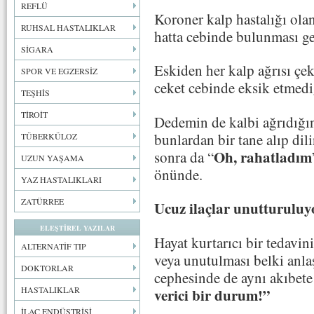
REFLÜ
Koroner kalp hastalığı olan
RUHSAL HASTALIKLAR
hatta cebinde bulunması ge
SİGARA
Eskiden her kalp ağrısı çe
SPOR VE EGZERSİZ
ceket cebinde eksik etmedi
TEŞHİS
TİROİT
Dedemin de kalbi ağrıdığı
bunlardan bir tane alıp dil
TÜBERKÜLOZ
Oh, rahatladım
sonra da “
UZUN YAŞAMA
önünde.
YAZ HASTALIKLARI
ZATÜRREE
Ucuz ilaçlar unutturuluy
ELEŞTİREL YAZILAR
Hayat kurtarıcı bir tedavin
ALTERNATİF TIP
veya unutulması belki anla
DOKTORLAR
cephesinde de aynı akıbete
HASTALIKLAR
verici bir durum!”
İLAÇ ENDÜSTRİSİ