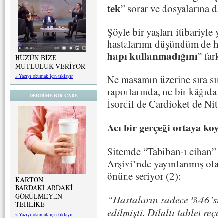
tek
” sorar ve dosyalarına 
Şöyle bir yaşları itibariyl
hastalarımı düşündüm de h
hapı kullanmadığını
” far
HÜZÜN BİZE
MUTLULUK VERİYOR
» Yazıyı okumak için tıklayın
Ne masamın üzerine sıra sıra
raporlarında, ne bir kâğıda 
DERDİME BİR ÇARE
İsordil de Cardioket de N
Acı bir gerçeği ortaya ko
Sitemde “Tabiban-ı cihan”
Arşivi’nde yayınlanmış olan
önüne seriyor (2):
KARTON
BARDAKLARDAKİ
GÖRÜLMEYEN
“
Hastaların sadece %46’sın
TEHLİKE
edilmişti. Dilaltı tablet r
» Yazıyı okumak için tıklayın