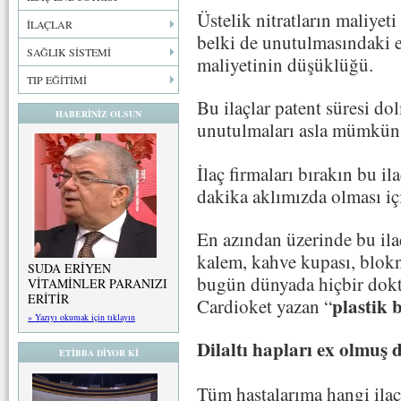
Üstelik nitratların maliyeti
İLAÇLAR
belki de unutulmasındaki e
SAĞLIK SİSTEMİ
maliyetinin düşüklüğü.
TIP EĞİTİMİ
Bu ilaçlar patent süresi do
HABERİNİZ OLSUN
unutulmaları asla mümkün
İlaç firmaları bırakın bu il
dakika aklımızda olması iç
En azından üzerinde bu ila
kalem, kahve kupası, blo
SUDA ERİYEN
bugün dünyada hiçbir dokt
VİTAMİNLER PARANIZI
ERİTİR
plastik 
Cardioket yazan “
» Yazıyı okumak için tıklayın
Dilaltı hapları ex olmuş 
ETİBBA DİYOR Kİ
Tüm hastalarıma hangi ilaç