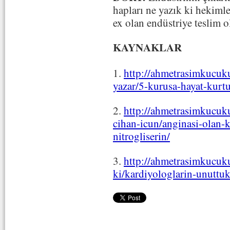
hapları ne yazık ki hekiml
ex olan endüstriye teslim o
KAYNAKLAR
1.
http://ahmetrasimkucuk
yazar/5-kurusa-hayat-kurt
2.
http://ahmetrasimkucuk
cihan-icun/anginasi-olan-ko
nitrogliserin/
3.
http://ahmetrasimkucuk
ki/kardiyologlarin-unuttukl