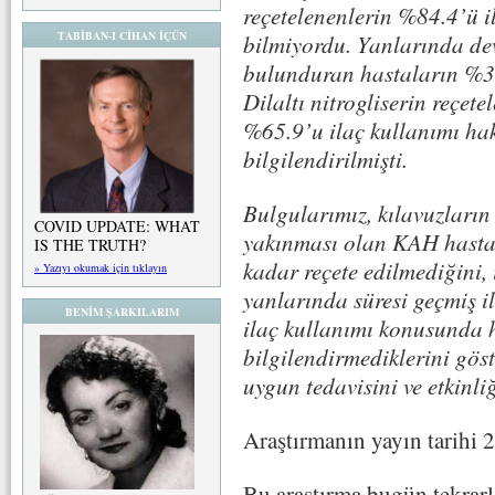
reçetelenenlerin %84.4’ü 
TABİBAN-I CİHAN İÇÜN
bilmiyordu. Yanlarında deva
bulunduran hastaların %35
Dilaltı nitrogliserin reçet
%65.9’u ilaç kullanımı ha
bilgilendirilmişti.
Bulgularımız, kılavuzların
COVID UPDATE: WHAT
yakınması olan KAH hastala
IS THE TRUTH?
kadar reçete edilmediğini, 
» Yazıyı okumak için tıklayın
yanlarında süresi geçmiş 
BENİM ŞARKILARIM
ilaç kullanımı konusunda h
bilgilendirmediklerini gö
uygun tedavisini ve etkinli
Araştırmanın yayın tarihi 
Bu araştırma bugün tekrarla