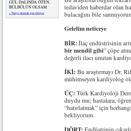
GÜL DALINDA ÖTEN,
tedaviden haberdar olan ha
BÜLBÜLÜN OLSAM
bulacağını bile sanmıyoru
» Yazıyı okumak için tıklayın
Gelelim neticeye
BİR:
İlaç endüstrisinin art
bir mendil gibi
” çöpe atma
değerli ilacı unutan kardi
İKİ:
Bu araştırmayı Dr. Ri
mühimseyen kardiyolog ol
ÜÇ:
Türk Kardiyoloji Dern
duydu mu; hastalara, öğrenc
“hatırlatmak” için herhang
bekliyorum.
DÖRT:
Endüstrinin çıkarla