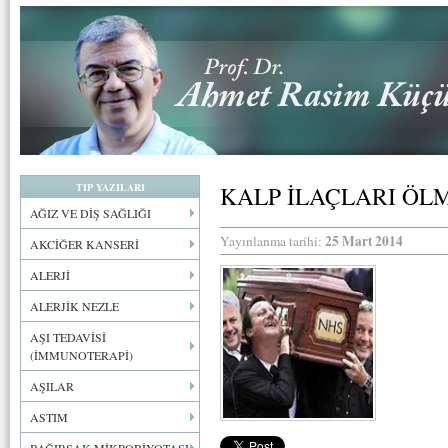
TIP YAZILARI
KALP İLAÇLARI ÖL
AĞIZ VE DİŞ SAĞLIĞI
25 Mart 2014
Yayınlanma tarihi:
AKCİĞER KANSERİ
ALERJİ
ALERJİK NEZLE
AŞI TEDAVİSİ
(İMMUNOTERAPİ)
AŞILAR
ASTIM