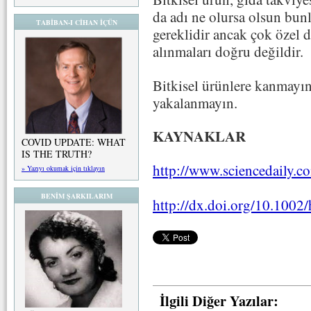
da adı ne olursa olsun bunl
TABİBAN-I CİHAN İÇÜN
gereklidir ancak çok özel d
alınmaları doğru değildir.
Bitkisel ürünlere kanmayı
yakalanmayın.
KAYNAKLAR
COVID UPDATE: WHAT
IS THE TRUTH?
http://www.sciencedaily.
» Yazıyı okumak için tıklayın
BENİM ŞARKILARIM
http://dx.doi.org/10.1002
İlgili Diğer Yazılar: