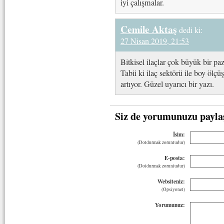
iyi çalışmalar.
Cemile Aktaş
dedi ki:
27 Nisan 2019, 21:53
Bitkisel ilaçlar çok büyük bir p
Tabii ki ilaç sektörü ile boy öl
artıyor. Güzel uyarıcı bir yazı.
Siz de yorumunuzu payla
İsim:
(Doldurmak zorunludur)
E-posta:
(Doldurmak zorunludur)
Websiteniz:
(Opsiyonel)
Yorumunuz: