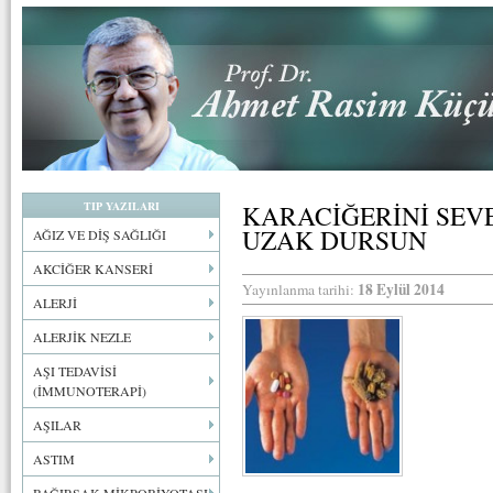
TIP YAZILARI
KARACİĞERİNİ SEV
UZAK DURSUN
AĞIZ VE DİŞ SAĞLIĞI
AKCİĞER KANSERİ
18 Eylül 2014
Yayınlanma tarihi:
ALERJİ
ALERJİK NEZLE
AŞI TEDAVİSİ
(İMMUNOTERAPİ)
AŞILAR
ASTIM