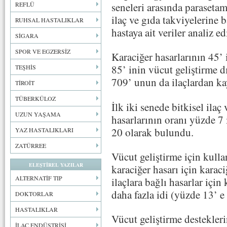
seneleri arasında parasetam
REFLÜ
ilaç ve gıda takviyelerine 
RUHSAL HASTALIKLAR
hastaya ait veriler analiz ed
SİGARA
SPOR VE EGZERSİZ
Karaciğer hasarlarının 45’ 
85’ inin vücut geliştirme d
TEŞHİS
709’ unun da ilaçlardan ka
TİROİT
TÜBERKÜLOZ
İlk iki senede bitkisel ilaç
UZUN YAŞAMA
hasarlarının oranı yüzde 7
20 olarak bulundu.
YAZ HASTALIKLARI
ZATÜRREE
Vücut geliştirme için kulla
ELEŞTİREL YAZILAR
karaciğer hasarı için karac
ALTERNATİF TIP
ilaçlara bağlı hasarlar içi
daha fazla idi (yüzde 13’ e
DOKTORLAR
HASTALIKLAR
Vücut geliştirme destekleri
İLAÇ ENDÜSTRİSİ