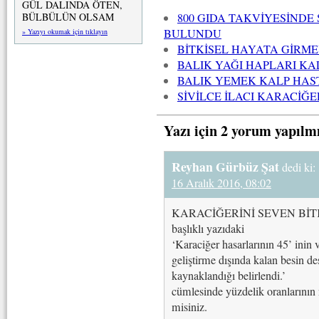
GÜL DALINDA ÖTEN,
BÜLBÜLÜN OLSAM
800 GIDA TAKVİYESİND
BULUNDU
» Yazıyı okumak için tıklayın
BİTKİSEL HAYATA GİRME
BALIK YAĞI HAPLARI K
BALIK YEMEK KALP HAS
SİVİLCE İLACI KARACİĞ
Yazı için 2 yorum yapılm
Reyhan Gürbüz Şat
dedi ki:
16 Aralık 2016, 08:02
KARACİĞERİNİ SEVEN Bİ
başlıklı yazıdaki
‘Karaciğer hasarlarının 45’ inin 
geliştirme dışında kalan besin d
kaynaklandığı belirlendi.’
cümlesinde yüzdelik oranlarının n
misiniz.