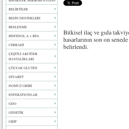
BAĞIRSAK MİKROBİYOTASI
BELİRTİLER
BESİN DESTEKLERİ
BESLENME
Bitkisel ilaç ve gıda takvi
BİSFENOL A = BPA
hasarlarının son on senede
CERRAHİ
belirlendi.
ÇEŞİTLİ AKCİĞER
HASTALIKLARI
ÇÖLYAK GLUTEN
DİYABET
DOMUZ GRİBİ
ENFEKSİYONLAR
GDO
GENETİK
GRİP