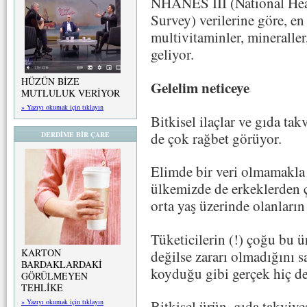
NHANES III (National Hea
Survey) verilerine göre, en
multivitaminler, mineraller
geliyor.
HÜZÜN BİZE
Gelelim neticeye
MUTLULUK VERİYOR
» Yazıyı okumak için tıklayın
Bitkisel ilaçlar ve gıda ta
de çok rağbet görüyor.
DERDİME BİR ÇARE
Elimde bir veri olmamakla
ülkemizde de erkeklerden ç
orta yaş üzerinde olanları
Tüketicilerin (!) çoğu bu ü
KARTON
değilse zararı olmadığını 
BARDAKLARDAKİ
koyduğu gibi gerçek hiç de
GÖRÜLMEYEN
TEHLİKE
» Yazıyı okumak için tıklayın
Bitkisel ürün, gıda takviye