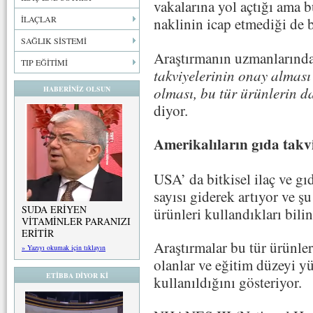
vakalarına yol açtığı ama 
İLAÇLAR
naklinin icap etmediği de b
SAĞLIK SİSTEMİ
Araştırmanın uzmanlarınd
TIP EĞİTİMİ
takviyelerinin onay alması
olması, bu tür ürünlerin d
HABERİNİZ OLSUN
diyor.
Amerikalıların gıda takv
USA’ da bitkisel ilaç ve gı
sayısı giderek artıyor ve ş
SUDA ERİYEN
ürünleri kullandıkları bilin
VİTAMİNLER PARANIZI
ERİTİR
Araştırmalar bu tür ürünler
» Yazıyı okumak için tıklayın
olanlar ve eğitim düzeyi y
ETİBBA DİYOR Kİ
kullanıldığını gösteriyor.