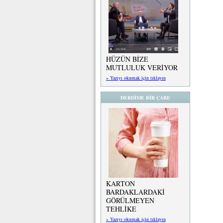
HÜZÜN BİZE
MUTLULUK VERİYOR
» Yazıyı okumak için tıklayın
DERDİME BİR ÇARE
KARTON
BARDAKLARDAKİ
GÖRÜLMEYEN
TEHLİKE
» Yazıyı okumak için tıklayın