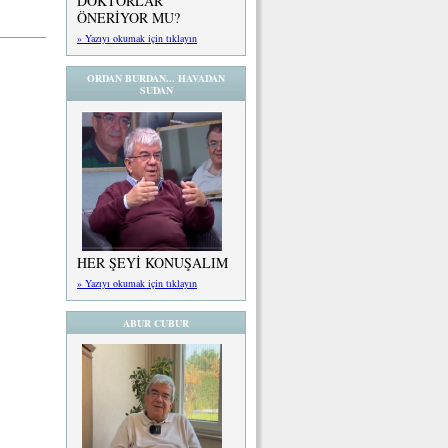
DOKTORLAR
ÖNERİYOR MU?
» Yazıyı okumak için tıklayın
ORDAN BURDAN... HAVADAN
SUDAN
HER ŞEYİ KONUŞALIM
» Yazıyı okumak için tıklayın
ABUR CUBUR