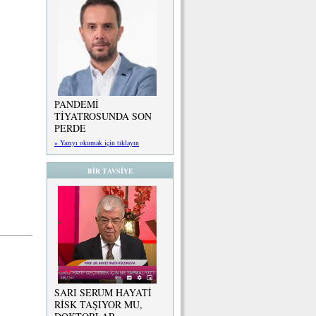
PANDEMİ
TİYATROSUNDA SON
PERDE
» Yazıyı okumak için tıklayın
BİR TAVSİYE
SARI SERUM HAYATİ
RİSK TAŞIYOR MU,