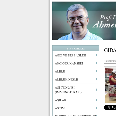
TIP YAZILARI
GIDA
AĞIZ VE DİŞ SAĞLIĞI
Yayınlanma
AKCİĞER KANSERİ
ALERJİ
ALERJİK NEZLE
AŞI TEDAVİSİ
(İMMUNOTERAPİ)
AŞILAR
ASTIM