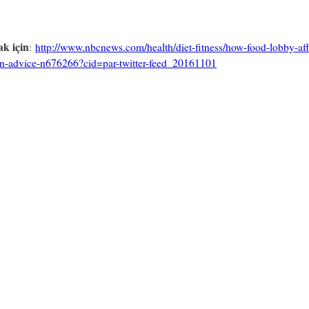
k için
:
http://www.nbcnews.com/health/diet-fitness/how-food-lobby-aff
ion-advice-n676266?cid=par-twitter-feed_20161101