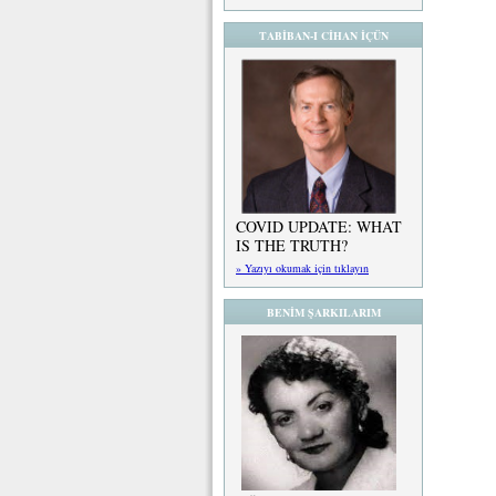
TABİBAN-I CİHAN İÇÜN
COVID UPDATE: WHAT
IS THE TRUTH?
» Yazıyı okumak için tıklayın
BENİM ŞARKILARIM