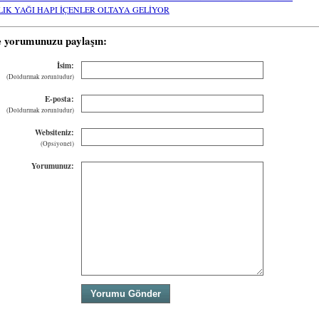
LIK YAĞI HAPI İÇENLER OLTAYA GELİYOR
e yorumunuzu paylaşın:
İsim:
(Doldurmak zorunludur)
E-posta:
(Doldurmak zorunludur)
Websiteniz:
(Opsiyonel)
Yorumunuz: