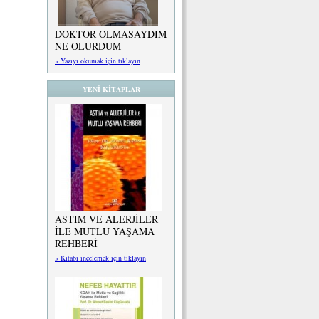
DOKTOR OLMASAYDIM
NE OLURDUM
» Yazıyı okumak için tıklayın
YENİ KİTAPLAR
ASTIM VE ALERJİLER
İLE MUTLU YAŞAMA
REHBERİ
» Kitabı incelemek için tıklayın