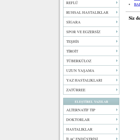
REFLÜ
BA
RUHSAL HASTALIKLAR
Siz d
SİGARA
SPOR VE EGZERSİZ
TEŞHİS
TİROİT
TÜBERKÜLOZ
UZUN YAŞAMA
YAZ HASTALIKLARI
ZATÜRREE
ELEŞTİREL YAZILAR
ALTERNATİF TIP
DOKTORLAR
HASTALIKLAR
İLAÇ ENDÜSTRİSİ