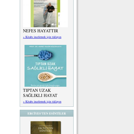
NEFES HAYATTIR
» Kitabı incelemek için tıklayın
TIPTAN UZAK
SAĞLIKLI HAYAT
» Kitabı incelemek için tıklayın
ERCİYES'TEN ESİNTİLER