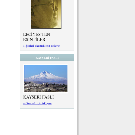
ERCİYES'TEN
ESİNTİLER
» Şiirleri okumak için tıklayın
KAYSERİ FASLI
KAYSERİ FASLI
» Okumak için tıklayın