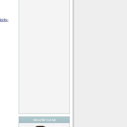
ects-
MİSAFİR YAZAR