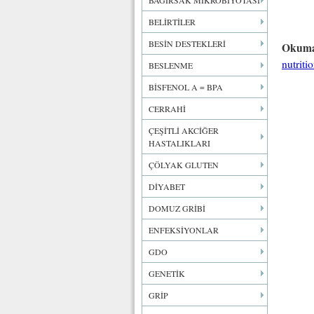
BAĞIRSAK MİKROBİYOTASI
BELİRTİLER
BESİN DESTEKLERİ
Okuma
nutrit
BESLENME
BİSFENOL A = BPA
CERRAHİ
ÇEŞİTLİ AKCİĞER
HASTALIKLARI
ÇÖLYAK GLUTEN
DİYABET
DOMUZ GRİBİ
ENFEKSİYONLAR
GDO
GENETİK
GRİP