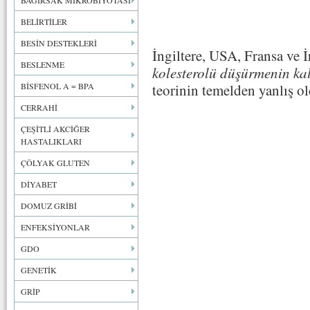
BAĞIRSAK MİKROBİYOTASI
BELİRTİLER
BESİN DESTEKLERİ
İngiltere, USA, Fransa ve İ
BESLENME
kolesterolü düşürmenin kalp
BİSFENOL A = BPA
teorinin temelden yanlış ol
CERRAHİ
ÇEŞİTLİ AKCİĞER
HASTALIKLARI
ÇÖLYAK GLUTEN
DİYABET
DOMUZ GRİBİ
ENFEKSİYONLAR
GDO
GENETİK
GRİP