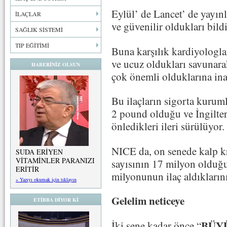
Eylül’ de Lancet’ de yayınl
İLAÇLAR
ve güvenilir oldukları bildi
SAĞLIK SİSTEMİ
TIP EĞİTİMİ
Buna karşılık kardiyologlar
ve ucuz oldukları savunara
HABERİNİZ OLSUN
çok önemli olduklarına inan
Bu ilaçların sigorta kuruml
2 pound olduğu ve İngiltere
önledikleri ileri sürülüyor.
NICE da, on senede kalp kr
SUDA ERİYEN
VİTAMİNLER PARANIZI
sayısının 17 milyon olduğ
ERİTİR
milyonunun ilaç aldıklarını
» Yazıyı okumak için tıklayın
Gelelim neticeye
ETİBBA DİYOR Kİ
BÜY
İki sene kadar önce “