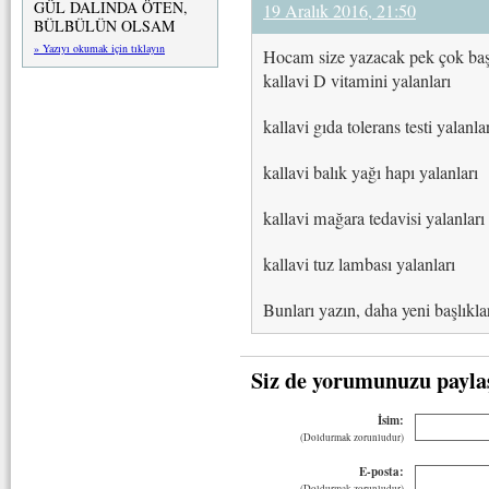
GÜL DALINDA ÖTEN,
19 Aralık 2016, 21:50
BÜLBÜLÜN OLSAM
» Yazıyı okumak için tıklayın
Hocam size yazacak pek çok baş
kallavi D vitamini yalanları
kallavi gıda tolerans testi yalanla
kallavi balık yağı hapı yalanları
kallavi mağara tedavisi yalanları
kallavi tuz lambası yalanları
Bunları yazın, daha yeni başlıkl
Siz de yorumunuzu payla
İsim:
(Doldurmak zorunludur)
E-posta:
(Doldurmak zorunludur)