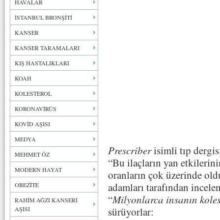
HAVALAR
İSTANBUL BRONŞİTİ
KANSER
KANSER TARAMALARI
KIŞ HASTALIKLARI
KOAH
KOLESTEROL
KORONAVİRÜS
KOVİD AŞISI
MEDYA
Prescriber
isimli tıp dergi
MEHMET ÖZ
“Bu ilaçların yan etkilerin
MODERN HAYAT
oranların çok üzerinde old
adamları tarafından incele
OBEZİTE
“
Milyonlarca insanın koles
RAHİM AĞZI KANSERİ
AŞISI
sürüyorlar: