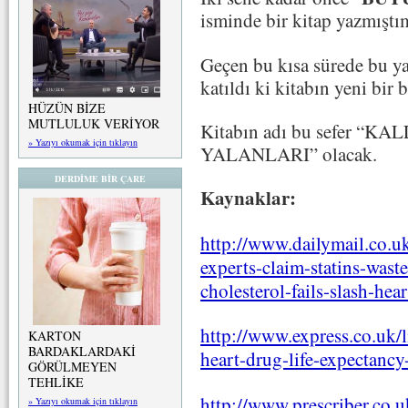
isminde bir kitap yazmıştı
Geçen bu kısa sürede bu ya
katıldı ki kitabın yeni bir
HÜZÜN BİZE
MUTLULUK VERİYOR
Kitabın adı bu sefer “
» Yazıyı okumak için tıklayın
YALANLARI” olacak.
DERDİME BİR ÇARE
Kaynaklar:
http://www.dailymail.co.u
experts-claim-statins-wast
cholesterol-fails-slash-hear
http://www.express.co.uk/l
KARTON
BARDAKLARDAKİ
heart-drug-life-expectancy
GÖRÜLMEYEN
TEHLİKE
http://www.prescriber.co.
» Yazıyı okumak için tıklayın