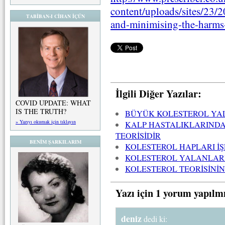
content/uploads/sites/23/
TABİBAN-I CİHAN İÇÜN
and-minimising-the-harms-
İlgili Diğer Yazılar:
COVID UPDATE: WHAT
IS THE TRUTH?
BÜYÜK KOLESTEROL YA
» Yazıyı okumak için tıklayın
KALP HASTALIKLARINDAK
TEORİSİDİR
BENİM ŞARKILARIM
KOLESTEROL HAPLARI İ
KOLESTEROL YALANLARI 
KOLESTEROL TEORİSİNİN
Yazı için 1 yorum yapılm
deniz
dedi ki: