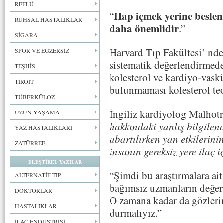
REFLÜ
Hap içmek yerine beslen
“
RUHSAL HASTALIKLAR
daha önemlidir
.”
SİGARA
Harvard Tıp Fakültesi’ nd
SPOR VE EGZERSİZ
sistematik değerlendirmede
TEŞHİS
kolesterol ve kardiyo-vaskül
TİROİT
bulunmaması kolesterol teori
TÜBERKÜLOZ
İngiliz kardiyolog Malhotr
UZUN YAŞAMA
hakkındaki yanlış bilgilend
YAZ HASTALIKLARI
abartılırken yan etkilerin
ZATÜRREE
insanın gereksiz yere ilaç i
ELEŞTİREL YAZILAR
“Şimdi bu araştırmalara ai
ALTERNATİF TIP
bağımsız uzmanların değer
DOKTORLAR
O zamana kadar da gözlerim
HASTALIKLAR
durmalıyız.”
İLAÇ ENDÜSTRİSİ