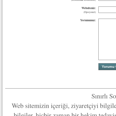
Websiteniz:
(Opsiyonel)
Yorumunuz:
Sınırlı S
Web sitemizin içeriği, ziyaretçiyi bilgi
bilgiler, hiçbir zaman bir hekim tedav