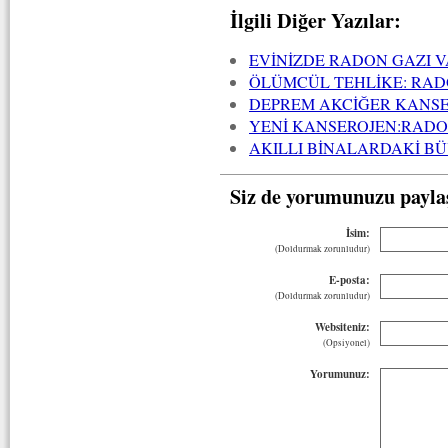
İlgili Diğer Yazılar:
EVİNİZDE RADON GAZI V
ÖLÜMCÜL TEHLİKE: RAD
DEPREM AKCİĞER KANSER
YENİ KANSEROJEN:RAD
AKILLI BİNALARDAKİ B
Siz de yorumunuzu payla
İsim:
(Doldurmak zorunludur)
E-posta:
(Doldurmak zorunludur)
Websiteniz:
(Opsiyonel)
Yorumunuz: