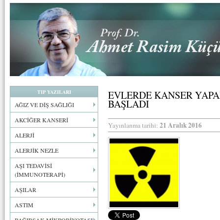
TIP YAZILARI
EVLERDE KANSER YAPA
BAŞLADI
AĞIZ VE DİŞ SAĞLIĞI
AKCİĞER KANSERİ
21 Aralık 2016
Yayınlanma tarihi:
ALERJİ
ALERJİK NEZLE
AŞI TEDAVİSİ
(İMMUNOTERAPİ)
AŞILAR
ASTIM