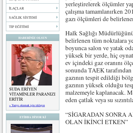
yerleştirelerek ölçümler y
İLAÇLAR
çalışma tamamlanırken 2019
gazı ölçümleri de belirle
SAĞLIK SİSTEMİ
TIP EĞİTİMİ
Halk Sağlığı Müdürlüğünün
HABERİNİZ OLSUN
belirlenen tüm noktalara ye
boyunca salon ve yatak oda
yüksek bir yerde, hiç oyna
ev içindeki gaz oranını öl
sonunda TAEK tarafından i
gazının tespit edildiği böl
gazının yüksek olduğu tespi
SUDA ERİYEN
malzemeyle kaplanacak. Mev
VİTAMİNLER PARANIZI
eden çatlak veya su sızıntıl
ERİTİR
» Yazıyı okumak için tıklayın
“SİGARADAN SONRA A
ETİBBA DİYOR Kİ
OLAN İKİNCİ ETKEN”