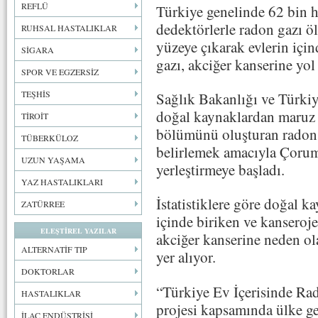
REFLÜ
Türkiye genelinde 62 bin ha
dedektörlerle radon gazı 
RUHSAL HASTALIKLAR
yüzeye çıkarak evlerin içi
SİGARA
gazı, akciğer kanserine yol 
SPOR VE EGZERSİZ
TEŞHİS
Sağlık Bakanlığı ve Türk
doğal kaynaklardan maruz
TİROİT
bölümünü oluşturan radon g
TÜBERKÜLOZ
belirlemek amacıyla Çorum
UZUN YAŞAMA
yerleştirmeye başladı.
YAZ HASTALIKLARI
İstatistiklere göre doğal k
ZATÜRREE
içinde biriken ve kanseroje
ELEŞTİREL YAZILAR
akciğer kanserine neden ola
ALTERNATİF TIP
yer alıyor.
DOKTORLAR
“Türkiye Ev İçerisinde Rad
HASTALIKLAR
projesi kapsamında ülke ge
İLAÇ ENDÜSTRİSİ