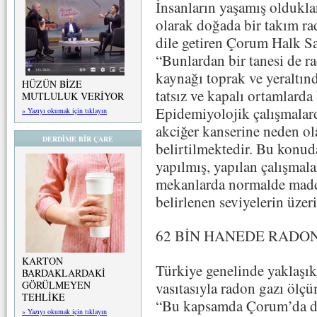
İnsanların yaşamış oldukları
olarak doğada bir takım ra
dile getiren Çorum Halk S
“Bunlardan bir tanesi de r
kaynağı toprak ve yeraltın
HÜZÜN BİZE
tatsız ve kapalı ortamlarda
MUTLULUK VERİYOR
Epidemiyolojik çalışmalar
» Yazıyı okumak için tıklayın
akciğer kanserine neden ol
DERDİME BİR ÇARE
belirtilmektedir. Bu konud
yapılmış, yapılan çalışmala
mekanlarda normalde made
belirlenen seviyelerin üzer
62 BİN HANEDE RADO
KARTON
Türkiye genelinde yaklaşık
BARDAKLARDAKİ
vasıtasıyla radon gazı ölçü
GÖRÜLMEYEN
TEHLİKE
“Bu kapsamda Çorum’da d
» Yazıyı okumak için tıklayın