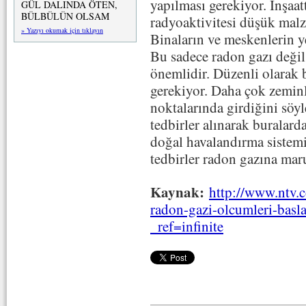
yapılması gerekiyor. İnşaa
GÜL DALINDA ÖTEN,
BÜLBÜLÜN OLSAM
radyoaktivitesi düşük malz
» Yazıyı okumak için tıklayın
Binaların ve meskenlerin y
Bu sadece radon gazı değil 
önemlidir. Düzenli olarak b
gerekiyor. Daha çok zeminl
noktalarında girdiğini söy
tedbirler alınarak buralard
doğal havalandırma sistemi 
tedbirler radon gazına maru
Kaynak:
http://www.ntv.c
radon-gazi-olcumleri-ba
_ref=infinite