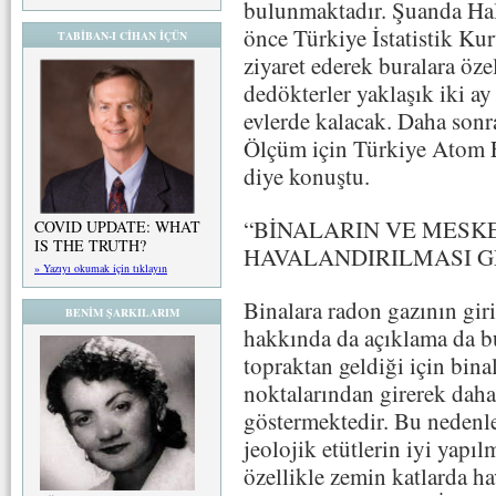
bulunmaktadır. Şuanda Hal
önce Türkiye İstatistik Ku
TABİBAN-I CİHAN İÇÜN
ziyaret ederek buralara özel
dedökterler yaklaşık iki ay
evlerde kalacak. Daha sonr
Ölçüm için Türkiye Atom 
diye konuştu.
“BİNALARIN VE MESK
COVID UPDATE: WHAT
IS THE TRUTH?
HAVALANDIRILMASI G
» Yazıyı okumak için tıklayın
Binalara radon gazının giri
BENİM ŞARKILARIM
hakkında da açıklama da bu
topraktan geldiği için bina
noktalarından girerek daha
göstermektedir. Bu nedenl
jeolojik etütlerin iyi yapı
özellikle zemin katlarda ha