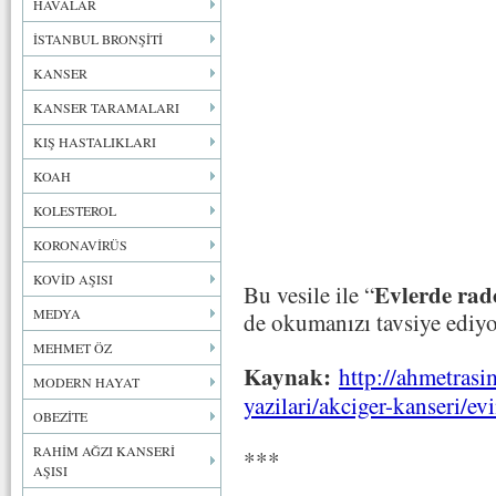
HAVALAR
İSTANBUL BRONŞİTİ
KANSER
KANSER TARAMALARI
KIŞ HASTALIKLARI
KOAH
KOLESTEROL
KORONAVİRÜS
KOVİD AŞISI
Evlerde rad
Bu vesile ile “
MEDYA
de okumanızı tavsiye ediy
MEHMET ÖZ
Kaynak:
http://ahmetras
MODERN HAYAT
yazilari/akciger-kanseri/ev
OBEZİTE
RAHİM AĞZI KANSERİ
***
AŞISI