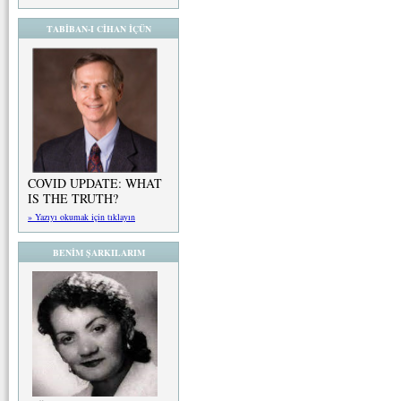
TABİBAN-I CİHAN İÇÜN
COVID UPDATE: WHAT
IS THE TRUTH?
» Yazıyı okumak için tıklayın
BENİM ŞARKILARIM