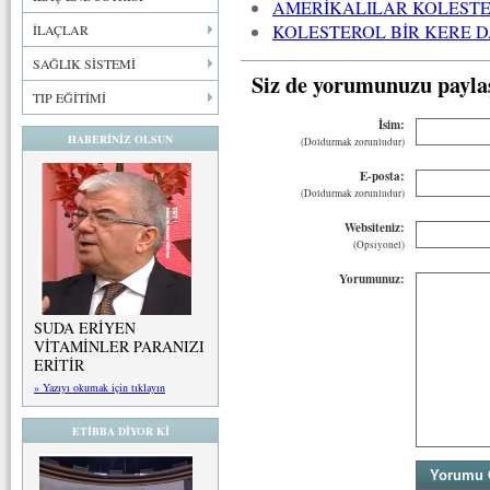
AMERİKALILAR KOLESTE
KOLESTEROL BİR KERE 
İLAÇLAR
SAĞLIK SİSTEMİ
Siz de yorumunuzu payla
TIP EĞİTİMİ
İsim:
HABERİNİZ OLSUN
(Doldurmak zorunludur)
E-posta:
(Doldurmak zorunludur)
Websiteniz:
(Opsiyonel)
Yorumunuz:
SUDA ERİYEN
VİTAMİNLER PARANIZI
ERİTİR
» Yazıyı okumak için tıklayın
ETİBBA DİYOR Kİ