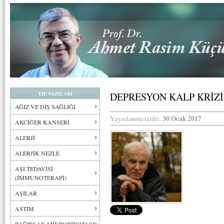
TIP YAZILARI
DEPRESYON KALP KRİZİ
AĞIZ VE DİŞ SAĞLIĞI
30 Ocak 2017
Yayınlanma tarihi:
AKCİĞER KANSERİ
ALERJİ
ALERJİK NEZLE
AŞI TEDAVİSİ
(İMMUNOTERAPİ)
AŞILAR
ASTIM