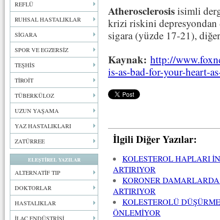
REFLÜ
Atherosclerosis
isimli der
RUHSAL HASTALIKLAR
krizi riskini depresyondan 
sigara (yüzde 17-21), diğe
SİGARA
SPOR VE EGZERSİZ
Kaynak:
http://www.foxn
TEŞHİS
is-as-bad-for-your-heart-a
TİROİT
TÜBERKÜLOZ
UZUN YAŞAMA
YAZ HASTALIKLARI
İlgili Diğer Yazılar:
ZATÜRREE
KOLESTEROL HAPLARI İN
ELEŞTİREL YAZILAR
ARTIRIYOR
ALTERNATİF TIP
KORONER DAMARLARDA K
DOKTORLAR
ARTIRIYOR
KOLESTEROLÜ DÜŞÜRMEK
HASTALIKLAR
ÖNLEMİYOR
İLAÇ ENDÜSTRİSİ