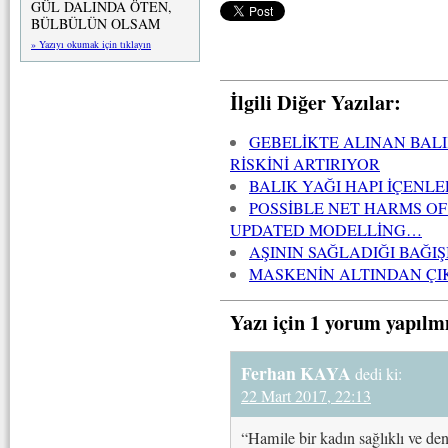
GÜL DALINDA ÖTEN,
BÜLBÜLÜN OLSAM
» Yazıyı okumak için tıklayın
İlgili Diğer Yazılar:
GEBELİKTE ALINAN BAL
RİSKİNİ ARTIRIYOR
BALIK YAĞI HAPI İÇENL
POSSİBLE NET HARMS O
UPDATED MODELLİNG…
AŞININ SAĞLADIĞI BAĞI
MASKENİN ALTINDAN Ç
Yazı için 1 yorum yapılm
Ferhan KAYA
dedi ki:
22 Mart 2017, 22:13
“Hamile bir kadın sağlıklı ve den