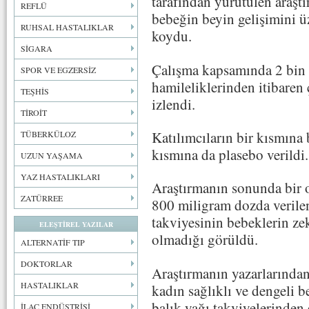
tarafından yürütülen araşt
REFLÜ
bebeğin beyin gelişimini ü
RUHSAL HASTALIKLAR
koydu.
SİGARA
Çalışma kapsamında 2 bin 
SPOR VE EGZERSİZ
hamileliklerinden itibaren 
TEŞHİS
izlendi.
TİROİT
Katılımcıların bir kısmına 
TÜBERKÜLOZ
kısmına da plasebo verildi.
UZUN YAŞAMA
YAZ HASTALIKLARI
Araştırmanın sonunda bir o
ZATÜRREE
800 miligram dozda veril
takviyesinin bebeklerin zek
ELEŞTİREL YAZILAR
olmadığı görüldü.
ALTERNATİF TIP
DOKTORLAR
Araştırmanın yazarlarından
HASTALIKLAR
kadın sağlıklı ve dengeli b
balık yağı takviyelerinden 
İLAÇ ENDÜSTRİSİ