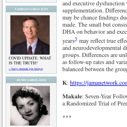
and executive dysfunction
supplementation. Differen
TABİBAN-I CİHAN İÇÜN
may be chance findings du
made. The small but consist
DHA on behavior and execu
3
years
may reflect true effe
and neurodevelopmental di
groups. Differences are un
COVID UPDATE: WHAT
as follow-up rates and vari
IS THE TRUTH?
balanced between the grou
» Yazıyı okumak için tıklayın
BENİM ŞARKILARIM
K
:
https://jamanetwork.co
Makale
: Seven-Year Foll
a Randomized Trial of Pr
***