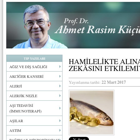
TIP YAZILARI
HAMİLELİKTE ALIN
ZEKÂSINI ETKİLEM
AĞIZ VE DİŞ SAĞLIĞI
AKCİĞER KANSERİ
22 Mart 2017
Yayınlanma tarihi:
ALERJİ
ALERJİK NEZLE
AŞI TEDAVİSİ
(İMMUNOTERAPİ)
AŞILAR
ASTIM