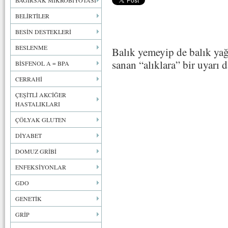
BAĞIRSAK MİKROBİYOTASI
BELİRTİLER
BESİN DESTEKLERİ
BESLENME
Balık yemeyip de balık yağı
sanan “alıklara” bir uyarı 
BİSFENOL A = BPA
CERRAHİ
ÇEŞİTLİ AKCİĞER
HASTALIKLARI
ÇÖLYAK GLUTEN
DİYABET
DOMUZ GRİBİ
ENFEKSİYONLAR
GDO
GENETİK
GRİP