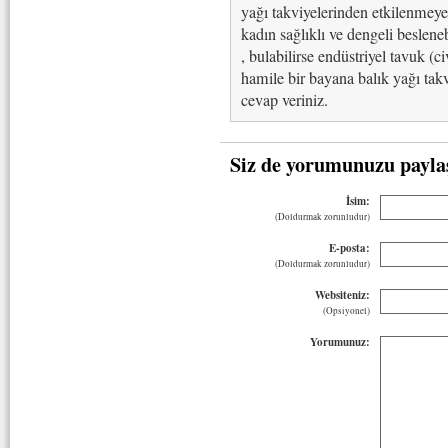
yağı takviyelerinden etkilenmey
kadın sağlıklı ve dengeli beslen
, bulabilirse endüstriyel tavuk (ci
hamile bir bayana balık yağı ta
cevap veriniz.
Siz de yorumunuzu payla
İsim:
(Doldurmak zorunludur)
E-posta:
(Doldurmak zorunludur)
Websiteniz:
(Opsiyonel)
Yorumunuz: