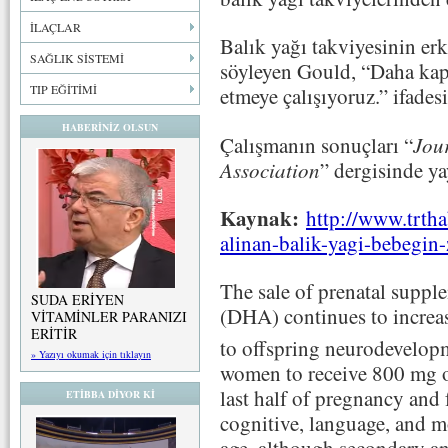
İLAÇLAR
Balık yağı takviyesinin er
SAĞLIK SİSTEMİ
söyleyen Gould, “Daha kaps
TIP EĞİTİMİ
etmeye çalışıyoruz.” ifades
HABERİNİZ OLSUN
Çalışmanın sonuçları “
Jou
Association
” dergisinde y
Kaynak:
http://www.trtha
alinan-balik-yagi-bebegin
The sale of prenatal supp
SUDA ERİYEN
(DHA) continues to increase
VİTAMİNLER PARANIZI
ERİTİR
to offspring neurodevelop
» Yazıyı okumak için tıklayın
women to receive 800 mg o
last half of pregnancy and
ETİBBA DİYOR Kİ
cognitive, language, and 