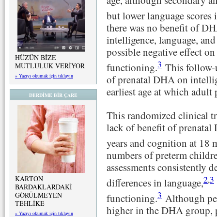
age, although secondary ana
but lower language scores
there was no benefit of D
intelligence, language, and
possible negative effect on
HÜZÜN BİZE
3
functioning.
This follow-u
MUTLULUK VERİYOR
» Yazıyı okumak için tıklayın
of prenatal DHA on intellig
earliest age at which adult
DERDİME BİR ÇARE
This randomized clinical tr
lack of benefit of prenata
years and cognition at 18
numbers of preterm childre
assessments consistently d
2
,
3
KARTON
differences in language,
BARDAKLARDAKİ
3
GÖRÜLMEYEN
functioning.
Although per
TEHLİKE
higher in the DHA group, 
» Yazıyı okumak için tıklayın