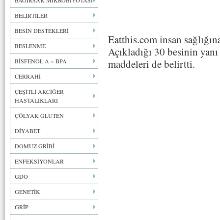
BAĞIRSAK MİKROBİYOTASI
BELİRTİLER
BESİN DESTEKLERİ
Eatthis.com insan sağlığına
BESLENME
Açıkladığı 30 besinin yanı s
BİSFENOL A = BPA
maddeleri de belirtti.
CERRAHİ
ÇEŞİTLİ AKCİĞER
HASTALIKLARI
ÇÖLYAK GLUTEN
DİYABET
DOMUZ GRİBİ
ENFEKSİYONLAR
GDO
GENETİK
GRİP