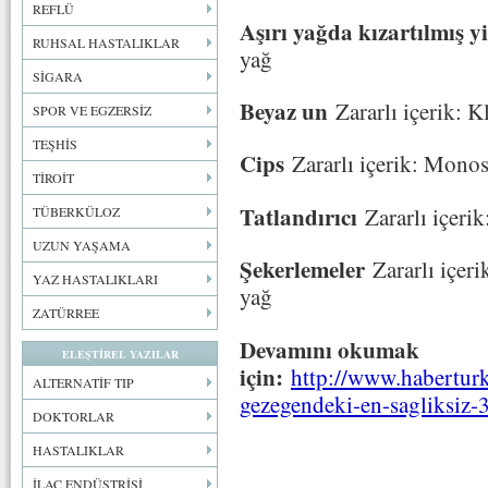
REFLÜ
Aşırı yağda kızartılmış y
RUHSAL HASTALIKLAR
yağ
SİGARA
Beyaz un
Zararlı içerik: K
SPOR VE EGZERSİZ
TEŞHİS
Cips
Zararlı içerik: Mon
TİROİT
Tatlandırıcı
Zararlı içeri
TÜBERKÜLOZ
UZUN YAŞAMA
Şekerlemeler
Zararlı içer
YAZ HASTALIKLARI
yağ
ZATÜRREE
Devamını okumak
ELEŞTİREL YAZILAR
için:
http://www.habertur
ALTERNATİF TIP
gezegendeki-en-sagliksiz-3
DOKTORLAR
HASTALIKLAR
İLAÇ ENDÜSTRİSİ