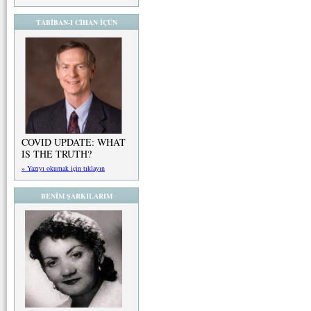
TABİBAN-I CİHAN İÇÜN
COVID UPDATE: WHAT
IS THE TRUTH?
» Yazıyı okumak için tıklayın
BENİM ŞARKILARIM