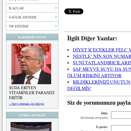
İLAÇLAR
SAĞLIK SİSTEMİ
TIP EĞİTİMİ
İlgili Diğer Yazılar:
HABERİNİZ OLSUN
DİYET İÇECEKLER FELÇ
NESTLE’ NİN SON NUMAR
SUNİ TATLANDIRICILARI
SAF MEYVE SUYU DA SUN
ÖLÜM RİSKİNİ ARTIYOR
BİLDİKLERİNİZİ UNUTUN
SUDA ERİYEN
DEĞİLMİŞ!
VİTAMİNLER PARANIZI
ERİTİR
Siz de yorumunuzu payla
» Yazıyı okumak için tıklayın
İsim:
ETİBBA DİYOR Kİ
(Doldurmak zorunludur)
E-posta: