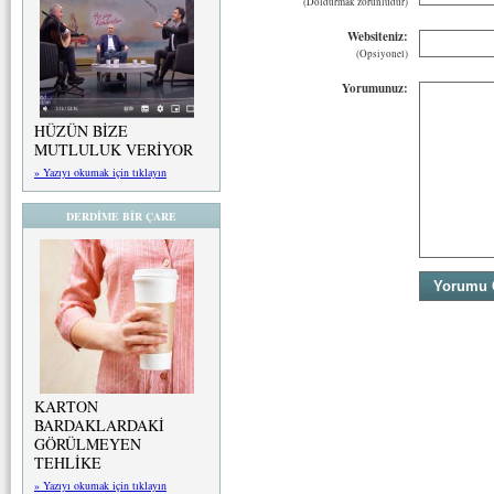
(Doldurmak zorunludur)
Websiteniz:
(Opsiyonel)
Yorumunuz:
HÜZÜN BİZE
MUTLULUK VERİYOR
» Yazıyı okumak için tıklayın
DERDİME BİR ÇARE
KARTON
BARDAKLARDAKİ
GÖRÜLMEYEN
TEHLİKE
» Yazıyı okumak için tıklayın