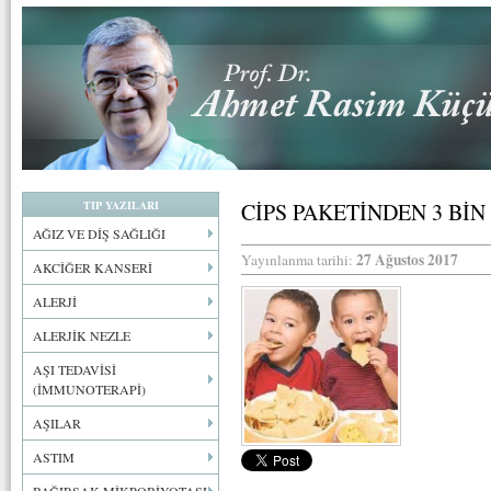
TIP YAZILARI
CİPS PAKETİNDEN 3 Bİ
AĞIZ VE DİŞ SAĞLIĞI
27 Ağustos 2017
Yayınlanma tarihi:
AKCİĞER KANSERİ
ALERJİ
ALERJİK NEZLE
AŞI TEDAVİSİ
(İMMUNOTERAPİ)
AŞILAR
ASTIM