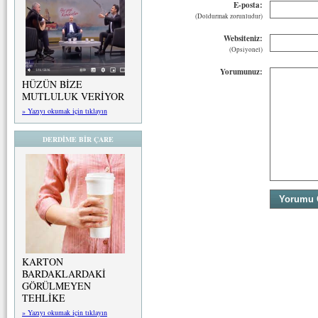
E-posta:
(Doldurmak zorunludur)
Websiteniz:
(Opsiyonel)
Yorumunuz:
HÜZÜN BİZE
MUTLULUK VERİYOR
» Yazıyı okumak için tıklayın
DERDİME BİR ÇARE
KARTON
BARDAKLARDAKİ
GÖRÜLMEYEN
TEHLİKE
» Yazıyı okumak için tıklayın