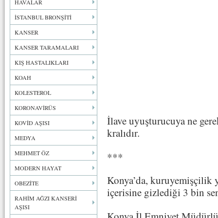
HAVALAR
İSTANBUL BRONŞİTİ
KANSER
KANSER TARAMALARI
KIŞ HASTALIKLARI
KOAH
KOLESTEROL
KORONAVİRÜS
İlave uyuşturucuya ne gere
KOVİD AŞISI
kralıdır.
MEDYA
MEHMET ÖZ
***
MODERN HAYAT
Konya’da, kuruyemişçilik y
OBEZİTE
içerisine gizlediği 3 bin s
RAHİM AĞZI KANSERİ
AŞISI
Konya İl Emniyet Müdürlü