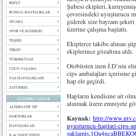
REFLÜ
Şubesi ekipleri, kuruyemiş
RUHSAL HASTALIKLAR
çevresindeki uyuşturucu ma
giderek size bayram şekeri 
SİGARA
üzerine çalışma başlattı.
SPOR VE EGZERSİZ
TEŞHİS
Ekiplerce takibe alınan şü
ekiplerince gözaltına aldı.
TİROİT
TÜBERKÜLOZ
Otobüsten inen İ.D’nin eli
UZUN YAŞAMA
cips ambalajları içerisine 
YAZ HASTALIKLARI
hap ele geçirdi.
ZATÜRREE
Hapların kendisine ait olm
ELEŞTİREL YAZILAR
alınmak üzere emniyete gö
ALTERNATİF TIP
DOKTORLAR
Kaynak:
http://www.ntv.c
uyusturucu-haplari-cips-a
HASTALIKLAR
saklamis,1Qa4ncaBBEK
İLAÇ ENDÜSTRİSİ