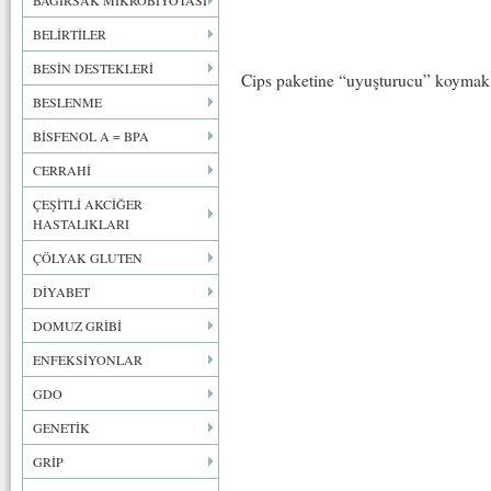
BAĞIRSAK MİKROBİYOTASI
BELİRTİLER
BESİN DESTEKLERİ
Cips paketine “uyuşturucu” koymak s
BESLENME
BİSFENOL A = BPA
CERRAHİ
ÇEŞİTLİ AKCİĞER
HASTALIKLARI
ÇÖLYAK GLUTEN
DİYABET
DOMUZ GRİBİ
ENFEKSİYONLAR
GDO
GENETİK
GRİP