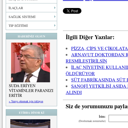
İLAÇLAR
SAĞLIK SİSTEMİ
TIP EĞİTİMİ
İlgili Diğer Yazılar:
HABERİNİZ OLSUN
PİZZA, CİPS VE ÇİKOLAT
ARNAVUT DOKTORDAN R
RESMİLEŞTİRİLSİN
İLAÇ NİYETİNE KULLAN
ÖLDÜRÜYOR
SÜT FABRİKASINDA SÜT
SANOFİ YETKİLİSİ AŞID
SUDA ERİYEN
VİTAMİNLER PARANIZI
ALINDI
ERİTİR
» Yazıyı okumak için tıklayın
Siz de yorumunuzu payla
ETİBBA DİYOR Kİ
İsim:
(Doldurmak zorunludur)