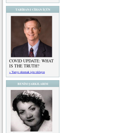
TABİBAN-I CİHAN İÇÜN
COVID UPDATE: WHAT
IS THE TRUTH?
» Yazıyı okumak için tıklayın
BENİM ŞARKILARIM