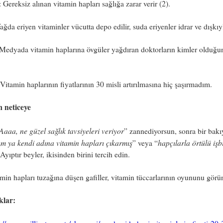
: Gereksiz alınan vitamin hapları sağlığa zarar verir (2).
Yağda eriyen vitaminler vücutta depo edilir, suda eriyenler idrar ve dışkıyla
 Medyada vitamin haplarına övgüler yağdıran doktorların kimler olduğun
 Vitamin haplarının fiyatlarının 30 misli artırılmasına hiç şaşırmadım.
m neticeye
Aaaa, ne güzel sağlık tavsiyeleri veriyor
” zannediyorsun, sonra bir bak
m ya kendi adına vitamin hapları çıkarmış
hapçılarla örtülü işbi
” veya “
 Ayıptır beyler, ikisinden birini tercih edin.
min hapları tuzağına düşen gafiller, vitamin tüccarlarının oyununu görün
klar: