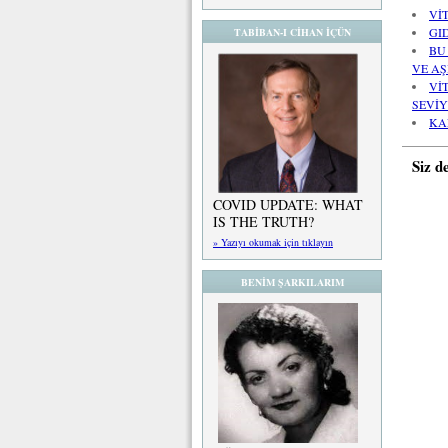
Vİ
GI
TABİBAN-I CİHAN İÇÜN
BU
VE AŞ
Vİ
SEVİY
KA
Siz d
COVID UPDATE: WHAT
IS THE TRUTH?
» Yazıyı okumak için tıklayın
BENİM ŞARKILARIM