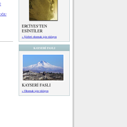
Ü
LUĞU
ERCİYES'TEN
ESİNTİLER
» Şiirleri okumak için tıklayın
KAYSERİ FASLI
KAYSERİ FASLI
» Okumak için tıklayın