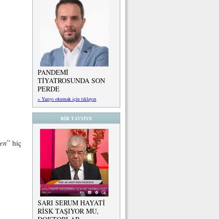
PANDEMİ
TİYATROSUNDA SON
PERDE
» Yazıyı okumak için tıklayın
BİR TAVSİYE
nen
” hiç
SARI SERUM HAYATİ
RİSK TAŞIYOR MU,