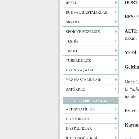
DÖRT
REFLÜ
RUHSAL HASTALIKLAR
BEŞ
: 
SİGARA
ALTI
:
SPOR VE EGZERSİZ
bakın.
TEŞHİS
TİROİT
YEDİ
:
TÜBERKÜLOZ
Geleli
UZUN YAŞAMA
YAZ HASTALIKLARI
Önce “
ada
ki “
ZATÜRREE
içinde.
ELEŞTİREL YAZILAR
ALTERNATİF TIP
Ey vita
DOKTORLAR
Kayna
HASTALIKLAR
İLAÇ ENDÜSTRİSİ