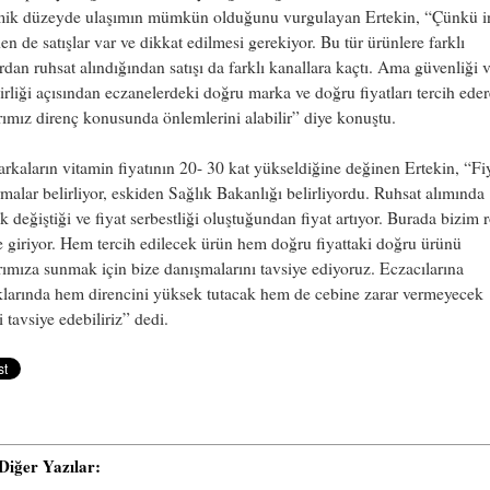
ik düzeyde ulaşımın mümkün olduğunu vurgulayan Ertekin, “Çünkü in
en de satışlar var ve dikkat edilmesi gerekiyor. Bu tür ürünlere farklı
rdan ruhsat alındığından satışı da farklı kanallara kaçtı. Ama güvenliği 
irliği açısından eczanelerdeki doğru marka ve doğru fiyatları tercih ede
rımız direnç konusunda önlemlerini alabilir” diye konuştu.
rkaların vitamin fiyatının 20- 30 kat yükseldiğine değinen Ertekin, “Fiy
irmalar belirliyor, eskiden Sağlık Bakanlığı belirliyordu. Ruhsat alımında
k değiştiği ve fiyat serbestliği oluştuğundan fiyat artıyor. Burada bizim
 giriyor. Hem tercih edilecek ürün hem doğru fiyattaki doğru ürünü
rımıza sunmak için bize danışmalarını tavsiye ediyoruz. Eczacılarına
klarında hem direncini yüksek tutacak hem de cebine zarar vermeyecek
i tavsiye edebiliriz” dedi.
i Diğer Yazılar: