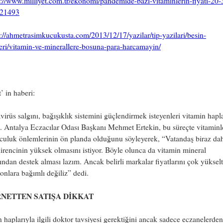
s://www.milliyet.com.tr/ekonomi/pandemide-bazi-vitaminlerin-fiyati-20-
321493
s://ahmetrasimkucukusta.com/2013/12/17/yazilar/tip-yazilari/besin-
eri/vitamin-ve-minerallere-bosuna-para-harcamayin/
t’ in haberi:
irüs salgını, bağışıklık sistemini güçlendirmek isteyenleri vitamin hapl
i. Antalya Eczacılar Odası Başkanı Mehmet Ertekin, bu süreçte vitaminle
culuk önlemlerinin ön planda olduğunu söyleyerek, “Vatandaş biraz da
irencinin yüksek olmasını istiyor. Böyle olunca da vitamin mineral
ından destek alması lazım. Ancak belirli markalar fiyatlarını çok yükselt
onlara bağımlı değiliz” dedi.
RNETTEN SATIŞA DİKKAT
 haplarıyla ilgili doktor tavsiyesi gerektiğini ancak sadece eczanelerden