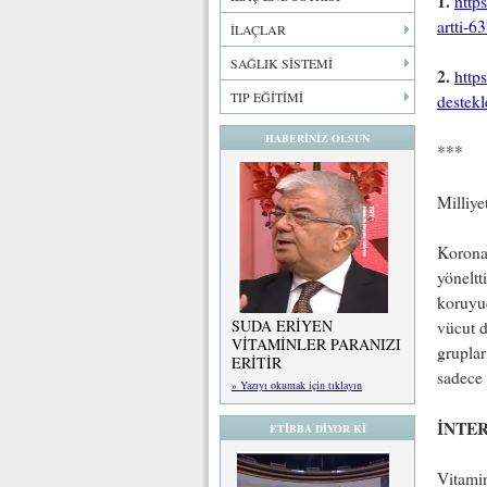
1.
http
artti-6
İLAÇLAR
SAĞLIK SİSTEMİ
2.
http
TIP EĞİTİMİ
destekl
HABERİNİZ OLSUN
***
Milliye
Koronav
yöneltt
koruyu
SUDA ERİYEN
vücut d
VİTAMİNLER PARANIZI
gruplar
ERİTİR
sadece 
» Yazıyı okumak için tıklayın
İNTE
ETİBBA DİYOR Kİ
Vitamin