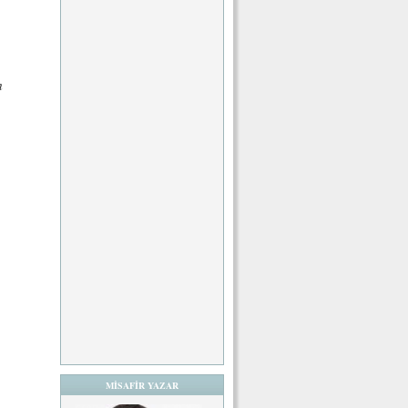
n
MİSAFİR YAZAR