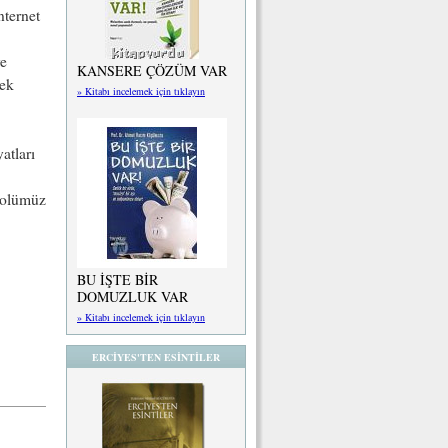
ternet
ve
KANSERE ÇÖZÜM VAR
rek
» Kitabı incelemek için tıklayın
atları
 rolümüz
BU İŞTE BİR
DOMUZLUK VAR
» Kitabı incelemek için tıklayın
ERCİYES'TEN ESİNTİLER