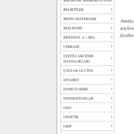
BAĞIRSAK MİKROBİYOTASI
BELİRTİLER
BESİN DESTEKLERİ
Antaly
güçlend
BESLENME
fiyatla
BİSFENOL A = BPA
CERRAHİ
ÇEŞİTLİ AKCİĞER
HASTALIKLARI
ÇÖLYAK GLUTEN
DİYABET
DOMUZ GRİBİ
ENFEKSİYONLAR
GDO
GENETİK
GRİP