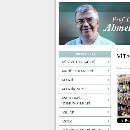
TIP YAZILARI
VİT
AĞIZ VE DİŞ SAĞLIĞI
Yayınlanma
AKCİĞER KANSERİ
ALERJİ
ALERJİK NEZLE
AŞI TEDAVİSİ
(İMMUNOTERAPİ)
AŞILAR
ASTIM