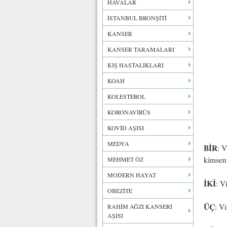
HAVALAR
İSTANBUL BRONŞİTİ
KANSER
KANSER TARAMALARI
KIŞ HASTALIKLARI
KOAH
KOLESTEROL
KORONAVİRÜS
KOVİD AŞISI
MEDYA
BİR
: V
kimseni
MEHMET ÖZ
MODERN HAYAT
İKİ
: V
OBEZİTE
ÜÇ
: V
RAHİM AĞZI KANSERİ
AŞISI