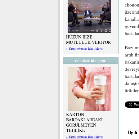
ekonom
üzerind
kanalla
güvenil
hastala
HÜZÜN BİZE
MUTLULUK VERİYOR
Bazı ma
» Yazıyı okumak için tıklayın
artık f
DERDİME BİR ÇARE
bakanlı
devreye
hastala
danıştı
ürünler
KARTON
BARDAKLARDAKİ
GÖRÜLMEYEN
TEHLİKE
İlgil
» Yazıyı okumak için tıklayın