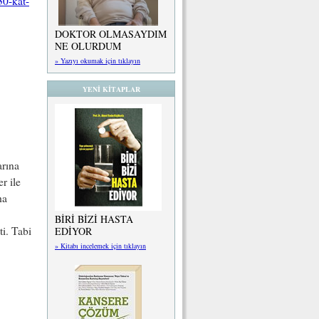
30-kat-
DOKTOR OLMASAYDIM
NE OLURDUM
» Yazıyı okumak için tıklayın
YENİ KİTAPLAR
arına
r ile
ha
BİRİ BİZİ HASTA
ti. Tabi
EDİYOR
» Kitabı incelemek için tıklayın