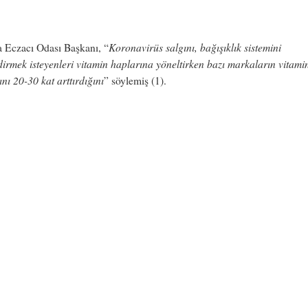
Koronavirüs salgını, bağışıklık sistemini
a Eczacı Odası Başkanı, “
irmek isteyenleri vitamin haplarına yöneltirken bazı markaların vitami
rını 20-30 kat arttırdığını
” söylemiş (1).