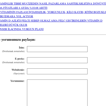
TAMİNLER TIBBİ MUCİZEDEN NASIL PAZARLAMA SAHTEKÂRLIĞINA DÖNÜŞT
DA FİYATLARI 4 AYDA %10.68 ARTTI
 VİTAMİNİN FAZLASI İŞTAHSIZLIK, YORGUNLUK, KİLO KAYBI, RİTİM BOZUK
IRI İDRARA YOL AÇIYOR
TAMİN D AZLIĞI FELCE SEBEP OLMAZ AMA FELÇ GEÇİRENLERİN VİTAMİN D
ELERİ DÜŞÜK OLUR
NSER İLACINDA VURGUN PLANI
e yorumunuzu paylaşın:
İsim:
(Doldurmak zorunludur)
E-posta:
(Doldurmak zorunludur)
Websiteniz:
(Opsiyonel)
Yorumunuz: