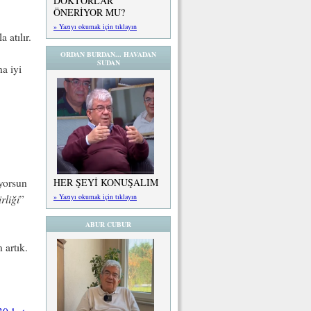
DOKTORLAR
ÖNERİYOR MU?
» Yazıyı okumak için tıklayın
 atılır.
ORDAN BURDAN... HAVADAN
SUDAN
a iyi
ıyorsun
HER ŞEYİ KONUŞALIM
rliği
» Yazıyı okumak için tıklayın
”
ABUR CUBUR
 artık.