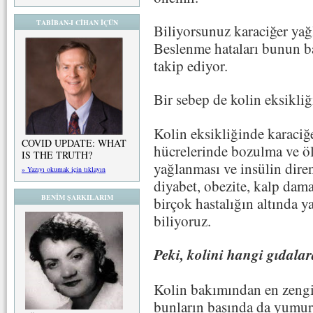
TABİBAN-I CİHAN İÇÜN
Biliyorsunuz karaciğer yağ
Beslenme hataları bunun ba
takip ediyor.
Bir sebep de kolin eksikliğ
Kolin eksikliğinde karaciğ
COVID UPDATE: WHAT
hücrelerinde bozulma ve öl
IS THE TRUTH?
yağlanması ve insülin diren
» Yazıyı okumak için tıklayın
diyabet, obezite, kalp damar
BENİM ŞARKILARIM
birçok hastalığın altında
biliyoruz.
Peki, kolini hangi gıdalar
Kolin bakımından en zengin
bunların başında da yumur