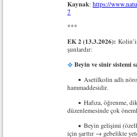
Kaynak
:
https://www.nat
7
***
EK 2 (13.3.2026):
Kolin’i
şunlardır:
Beyin ve sinir sistemi s
Asetilkolin adlı nörot
hammaddesidir.
Hafıza, öğrenme, dikk
düzenlemesinde çok önemli
Beyin gelişimi (özel
için şarttır → gebelikte yet