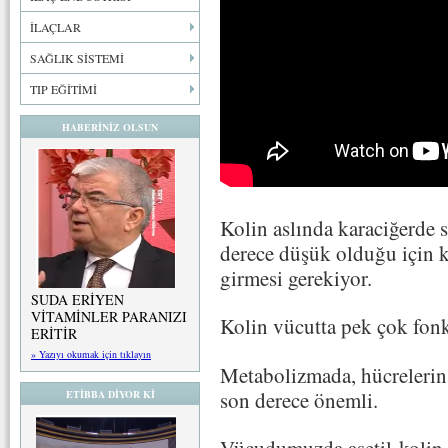
İLAÇLAR
SAĞLIK SİSTEMİ
TIP EĞİTİMİ
HABERİNİZ OLSUN
Kolin aslında karaciğerde 
derece düşük olduğu için k
girmesi gerekiyor.
SUDA ERİYEN
VİTAMİNLER PARANIZI
Kolin vücutta pek çok fonk
ERİTİR
» Yazıyı okumak için tıklayın
Metabolizmada, hücrelerin
son derece önemli.
ETİBBA DİYOR Kİ