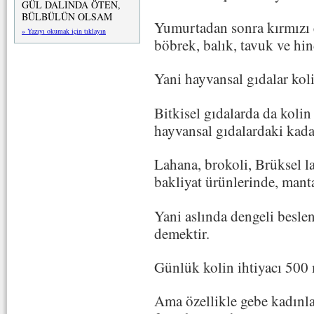
GÜL DALINDA ÖTEN,
BÜLBÜLÜN OLSAM
Yumurtadan sonra kırmızı et
» Yazıyı okumak için tıklayın
böbrek, balık, tavuk ve hin
Yani hayvansal gıdalar kol
Bitkisel gıdalarda da koli
hayvansal gıdalardaki kada
Lahana, brokoli, Brüksel la
bakliyat ürünlerinde, mant
Yani aslında dengeli beslen
demektir.
Günlük kolin ihtiyacı 500 
Ama özellikle gebe kadınl