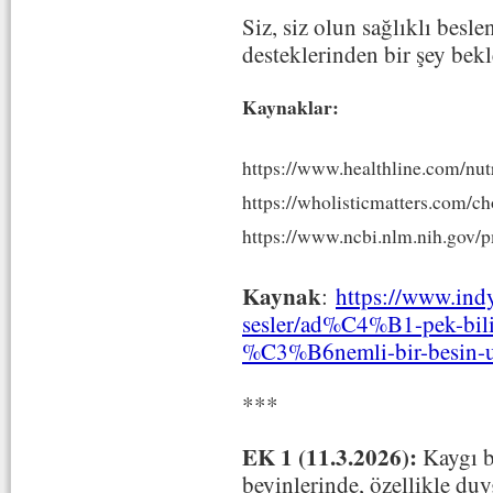
Siz, siz olun sağlıklı bes
desteklerinden bir şey bek
Kaynaklar:
https://www.healthline.com/nut
https://wholisticmatters.com/cho
https://www.ncbi.nlm.nih.gov/
Kaynak
:
https://www.i
sesler/ad%C4%B1-pek-b
%C3%B6nemli-bir-besin-u
***
EK 1 (11.3.2026):
Kaygı b
beyinlerinde, özellikle du