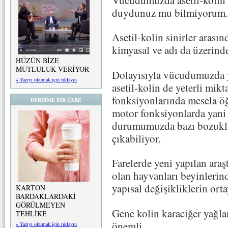
Vücudumuzda asetil-kolin i
duydunuz mu bilmiyorum.
Asetil-kolin sinirler arası
kimyasal ve adı da üzerinde
HÜZÜN BİZE
MUTLULUK VERİYOR
Dolayısıyla vücudumuzda y
» Yazıyı okumak için tıklayın
asetil-kolin de yeterli mi
fonksiyonlarında mesela ö
DERDİME BİR ÇARE
motor fonksiyonlarda yani 
durumumuzda bazı bozuklukl
çıkabiliyor.
Farelerde yeni yapılan araş
olan hayvanları beyinlerin
yapısal değişikliklerin ort
KARTON
BARDAKLARDAKİ
GÖRÜLMEYEN
Gene kolin karaciğer yağl
TEHLİKE
önemli.
» Yazıyı okumak için tıklayın