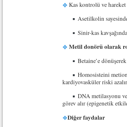
Kas kontrolü ve hareket
Asetilkolin sayesinde
Sinir-kas kavşağında 
Metil donörü olarak r
Betaine’e dönüşerek m
Homosisteini metion
kardiyovasküler riski azalı
DNA metilasyonu ve
görev alır (epigenetik etkil
Diğer faydalar