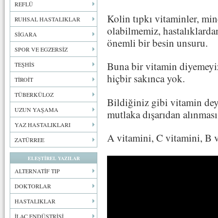
REFLÜ
Kolin tıpkı vitaminler, mine
RUHSAL HASTALIKLAR
olabilmemiz, hastalıklarda
SİGARA
önemli bir besin unsuru.
SPOR VE EGZERSİZ
Buna bir vitamin diyemey
TEŞHİS
hiçbir sakınca yok.
TİROİT
TÜBERKÜLOZ
Bildiğiniz gibi vitamin de
UZUN YAŞAMA
mutlaka dışarıdan alınması
YAZ HASTALIKLARI
A vitamini, C vitamini, B v
ZATÜRREE
ELEŞTİREL YAZILAR
ALTERNATİF TIP
DOKTORLAR
HASTALIKLAR
İLAÇ ENDÜSTRİSİ