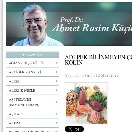
TIP YAZILARI
ADI PEK BİLİNMEYEN Ç
KOLİN
AĞIZ VE DİŞ SAĞLIĞI
AKCİĞER KANSERİ
12 Mart 2023
Yayınlanma tarihi:
ALERJİ
ALERJİK NEZLE
AŞI TEDAVİSİ
(İMMUNOTERAPİ)
AŞILAR
ASTIM