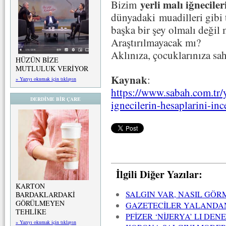
yerli malı iğnecil
Bizim
dünyadaki
muadilleri gibi 
başka bir şey olmalı değil 
Araştırılmayacak mı?
Aklınıza, çocuklarınıza sah
HÜZÜN BİZE
MUTLULUK VERİYOR
Kaynak
:
» Yazıyı okumak için tıklayın
https://www.sabah.com.tr/
DERDİME BİR ÇARE
ignecilerin-hesaplarini-inc
İlgili Diğer Yazılar:
KARTON
SALGIN VAR, NASIL GÖR
BARDAKLARDAKİ
GÖRÜLMEYEN
GAZETECİLER YALANDA
TEHLİKE
PFİZER ‘NİJERYA’ LI DE
» Yazıyı okumak için tıklayın