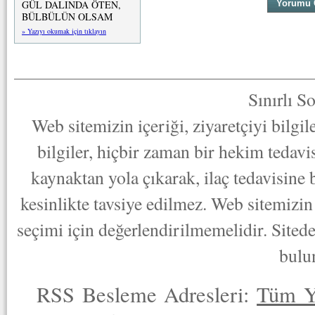
GÜL DALINDA ÖTEN,
BÜLBÜLÜN OLSAM
» Yazıyı okumak için tıklayın
Sınırlı S
Web sitemizin içeriği, ziyaretçiyi bilgi
bilgiler, hiçbir zaman bir hekim tedav
kaynaktan yola çıkarak, ilaç tedavisine
kesinlikte tavsiye edilmez. Web sitemizin 
seçimi için değerlendirilmemelidir. Sited
bulu
RSS Besleme Adresleri:
Tüm Y