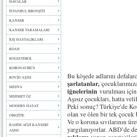
HAVALAR
İSTANBUL BRONŞİTİ
KANSER
KANSER TARAMALARI
KIŞ HASTALIKLARI
KOAH
KOLESTEROL
KORONAVİRÜS
Bu köşede adlarını defal
KOVİD AŞISI
şarlatanlar,
çocuklarımız
MEDYA
iğnelerinin
vurulması için
MEHMET ÖZ
Aşısız çocukları, hatta vel
Peki sonuç? Türkiye’de Kov
MODERN HAYAT
olan ve ölen bir tek çocuk
OBEZİTE
Ve o korona sıvılarının üre
RAHİM AĞZI KANSERİ
yargılanıyorlar. ABD’de d
AŞISI