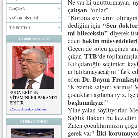
a
Ne var ki unutturmayan,
çalışan
“onlar”.
İLAÇLAR
“Korona sıvılarını olmayın
SAĞLIK SİSTEMİ
“Sen
doktor
dediğim için
TIP EĞİTİMİ
mi
bileceksin”
diyerek üs
hekim müsveddeleri
eden
HABERİNİZ OLSUN
Geçen de solcu geçinen a
TTB
çıkan
‘de toplanmışla
Kılıçdaroğlu seçimleri kay
anlatılamayacağını” fark edi
Dr. Bayan
Frankeş
eden
“Kızamık salgını varmış! M
SUDA ERİYEN
çocukları aşılamalıyız. İşe
VİTAMİNLER PARANIZI
başlamalıyız
!”
ERİTİR
Yine yalan söylüyorlar. Me
» Yazıyı okumak için tıklayın
Sağlık Bakanı bu kez elini 
ETİBBA DİYOR Kİ
Zaten çocuklarımızın çoğu d
İlki
korumuyors
gerek var?