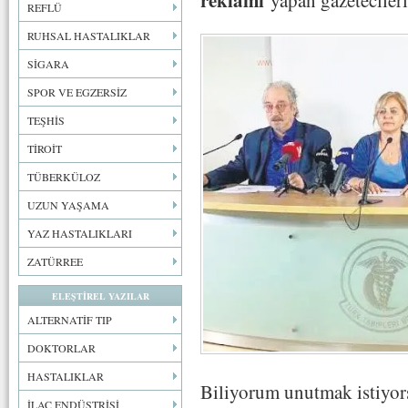
reklamı
yapan gazetecileri
REFLÜ
RUHSAL HASTALIKLAR
SİGARA
SPOR VE EGZERSİZ
TEŞHİS
TİROİT
TÜBERKÜLOZ
UZUN YAŞAMA
YAZ HASTALIKLARI
ZATÜRREE
ELEŞTİREL YAZILAR
ALTERNATİF TIP
DOKTORLAR
HASTALIKLAR
Biliyorum unutmak istiyor
İLAÇ ENDÜSTRİSİ