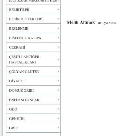
BAĞIRSAK MİKROBİYOTASI
BELİRTİLER
BESİN DESTEKLERİ
Melih Altınok
‘ un yazısı:
BESLENME
BİSFENOL A = BPA
CERRAHİ
ÇEŞİTLİ AKCİĞER
HASTALIKLARI
ÇÖLYAK GLUTEN
DİYABET
DOMUZ GRİBİ
ENFEKSİYONLAR
GDO
GENETİK
GRİP