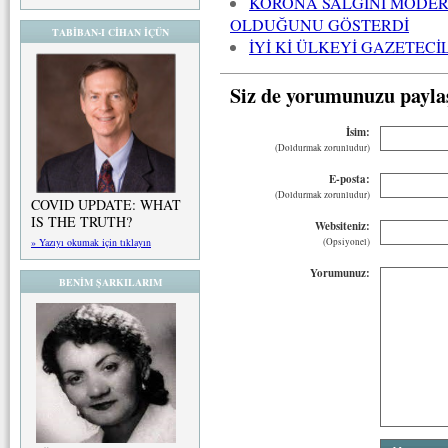
KORONA SALGINI MODER
OLDUĞUNU GÖSTERDİ
TABİBAN-I CİHAN İÇÜN
İYİ Kİ ÜLKEYİ GAZETEC
Siz de yorumunuzu payla
İsim:
(Doldurmak zorunludur)
E-posta:
(Doldurmak zorunludur)
COVID UPDATE: WHAT
IS THE TRUTH?
Websiteniz:
(Opsiyonel)
» Yazıyı okumak için tıklayın
Yorumunuz:
BENİM ŞARKILARIM