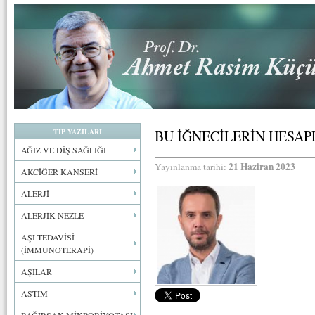
TIP YAZILARI
BU İĞNECİLERİN HESAP
AĞIZ VE DİŞ SAĞLIĞI
21 Haziran 2023
Yayınlanma tarihi:
AKCİĞER KANSERİ
ALERJİ
ALERJİK NEZLE
AŞI TEDAVİSİ
(İMMUNOTERAPİ)
AŞILAR
ASTIM