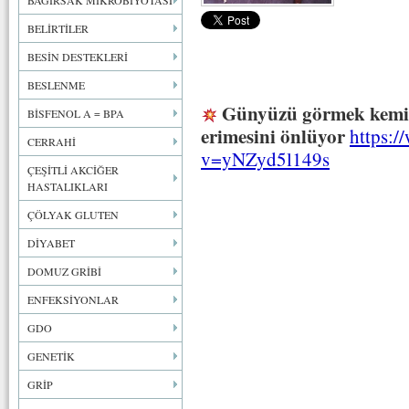
BAĞIRSAK MİKROBİYOTASI
BELİRTİLER
BESİN DESTEKLERİ
BESLENME
Günyüzü görmek kemikl
BİSFENOL A = BPA
erimesini önlüyor
https:
CERRAHİ
v=yNZyd5l149s
ÇEŞİTLİ AKCİĞER
HASTALIKLARI
ÇÖLYAK GLUTEN
DİYABET
DOMUZ GRİBİ
ENFEKSİYONLAR
GDO
GENETİK
GRİP