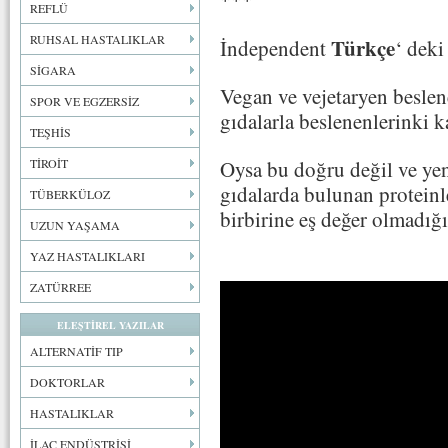
REFLÜ
RUHSAL HASTALIKLAR
Türkçe
İndependent
‘ deki
SİGARA
Vegan ve vejetaryen beslen
SPOR VE EGZERSİZ
gıdalarla beslenenlerinki 
TEŞHİS
TİROİT
Oysa bu doğru değil ve yen
gıdalarda bulunan proteinle
TÜBERKÜLOZ
birbirine eş değer olmadığı 
UZUN YAŞAMA
YAZ HASTALIKLARI
ZATÜRREE
ELEŞTİREL YAZILAR
ALTERNATİF TIP
DOKTORLAR
HASTALIKLAR
İLAÇ ENDÜSTRİSİ