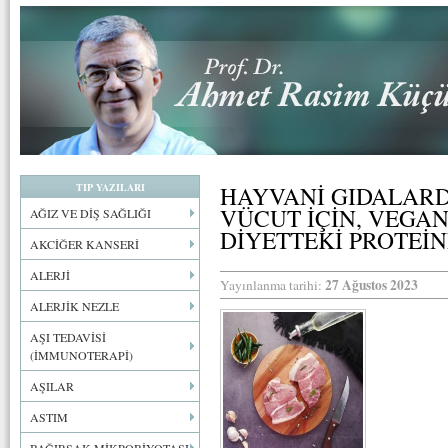
TIP YAZILARI
HAYVANİ GIDALARD
VÜCUT İÇİN, VEGA
AĞIZ VE DİŞ SAĞLIĞI
DİYETTEKİ PROTEİ
AKCİĞER KANSERİ
ALERJİ
27 Ağustos 2023
Yayınlanma tarihi:
ALERJİK NEZLE
AŞI TEDAVİSİ
(İMMUNOTERAPİ)
AŞILAR
ASTIM