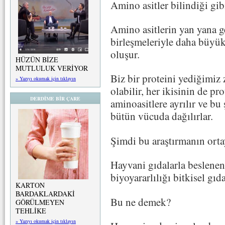
Amino asitler bilindiği gibi
Amino asitlerin yan yana ge
birleşmeleriyle daha büyük
oluşur.
HÜZÜN BİZE
MUTLULUK VERİYOR
Biz bir proteini yediğimiz 
» Yazıyı okumak için tıklayın
olabilir, her ikisinin de pr
DERDİME BİR ÇARE
aminoasitlere ayrılır ve bu
bütün vücuda dağılırlar.
Şimdi bu araştırmanın ort
Hayvani gıdalarla beslenen
biyoyararlılığı bitkisel gı
KARTON
BARDAKLARDAKİ
Bu ne demek?
GÖRÜLMEYEN
TEHLİKE
» Yazıyı okumak için tıklayın