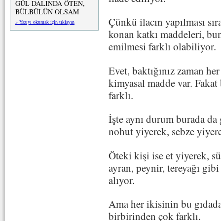
GÜL DALINDA ÖTEN,
BÜLBÜLÜN OLSAM
Çünkü ilacın yapılması sıra
» Yazıyı okumak için tıklayın
konan katkı maddeleri, bu
emilmesi farklı olabiliyor.
Evet, baktığınız zaman her
kimyasal madde var. Fakat b
farklı.
İşte aynı durum burada da ge
nohut yiyerek, sebze yiyer
Öteki kişi ise et yiyerek, s
ayran, peynir, tereyağı gib
alıyor.
Ama her ikisinin bu gıdada
birbirinden çok farklı.