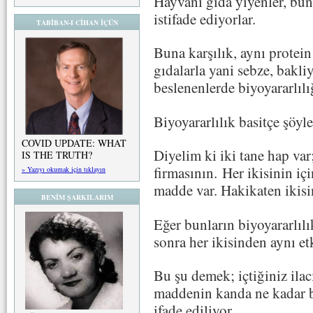
Hayvani gıda yiyenler, bun
istifade ediyorlar.
TABİBAN-I CİHAN İÇÜN
Buna karşılık, aynı protein 
gıdalarla yani sebze, bakli
beslenenlerde biyoyararlılı
Biyoyararlılık basitçe şöyl
COVID UPDATE: WHAT
Diyelim ki iki tane hap var;
IS THE TRUTH?
firmasının. Her ikisinin i
» Yazıyı okumak için tıklayın
madde var. Hakikaten ikisi
BENİM ŞARKILARIM
Eğer bunların biyoyararlılıkl
sonra her ikisinden aynı et
Bu şu demek; içtiğiniz ila
maddenin kanda ne kadar bu
ifade ediliyor.