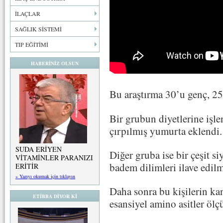
İLAÇLAR
SAĞLIK SİSTEMİ
TIP EĞİTİMİ
HABERİNİZ OLSUN
Bu araştırma 30’u genç, 25’
Bir grubun diyetlerine işl
çırpılmış yumurta eklendi
SUDA ERİYEN
Diğer gruba ise bir çeşit si
VİTAMİNLER PARANIZI
badem dilimleri ilave edilmi
ERİTİR
» Yazıyı okumak için tıklayın
Daha sonra bu kişilerin kan
ETİBBA DİYOR Kİ
esansiyel amino asitler öl