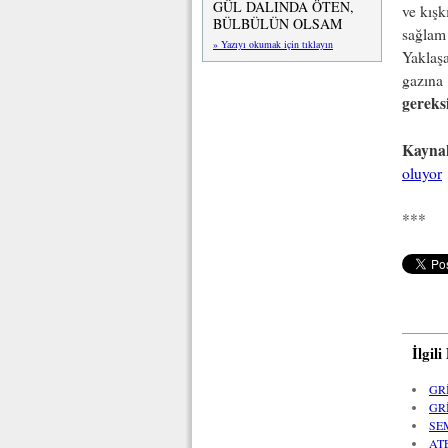
GÜL DALINDA ÖTEN,
ve kışk
BÜLBÜLÜN OLSAM
sağlam 
» Yazıyı okumak için tıklayın
Yaklaş
gazına
gereks
Kayna
oluyor
***
İlgil
GR
GR
SE
AT