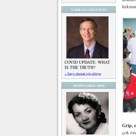
hekimin
TABİBAN-I CİHAN İÇÜN
COVID UPDATE: WHAT
IS THE TRUTH?
» Yazıyı okumak için tıklayın
BENİM ŞARKILARIM
Grip, e
çok öze