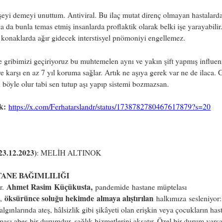
şeyi demeyi unuttum. Antiviral. Bu ilaç mutat direnç olmayan hastalarda
ya da bunla temas etmiş insanlarda proflaktik olarak belki işe yarayabilir
 konaklarda ağır gidecek interstisyel pnömoniyi engellemez.
 gribimizi geçiriyoruz bu muhtemelen aynı ve yakın şift yapmış influe
re karşı en az 7 yıl koruma sağlar. Artık ne aşıya gerek var ne de ilaca. 
 böyle olur tabi sen tutup aşı yapıp sistemi bozmazsan.
k:
https://x.com/Ferhatarslandr/status/1738782780467617879?s=20
23.12.2023)
: MELİH ALTINOK
ANE BAĞIMLILIĞI
Ahmet Rasim
Küçükusta,
r.
pandemide
hastane müptelası
öksürünce soluğu hekimde
almaya alıştırılan
,
halkımıza
sesleniyor:
algınlarında ateş, hâlsizlik gibi şikâyeti olan erişkin veya çocukların has
ası abes bir durumdur, sağlık hizmetlerini aksatır. Özel bir durum varsa