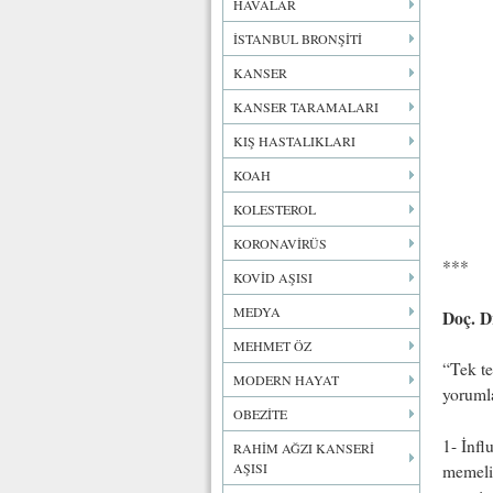
HAVALAR
İSTANBUL BRONŞİTİ
KANSER
KANSER TARAMALARI
KIŞ HASTALIKLARI
KOAH
KOLESTEROL
KORONAVİRÜS
***
KOVİD AŞISI
MEDYA
Doç. D
MEHMET ÖZ
“Tek te
MODERN HAYAT
yoruml
OBEZİTE
1- İnfl
RAHİM AĞZI KANSERİ
AŞISI
memelil