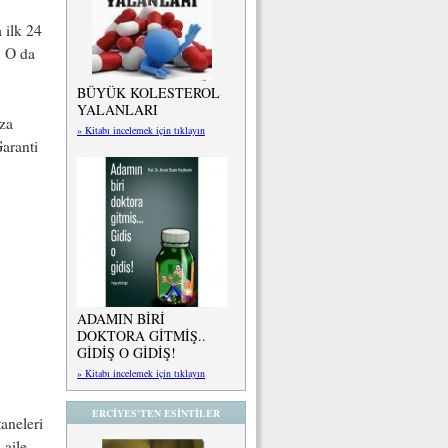
 ilk 24
. O da
BÜYÜK KOLESTEROL
YALANLARI
nza
» Kitabı incelemek için tıklayın
Garanti
ADAMIN BİRİ
DOKTORA GİTMİŞ..
GİDİŞ O GİDİŞ!
» Kitabı incelemek için tıklayın
ERCİYES'TEN ESİNTİLER
taneleri
 aile