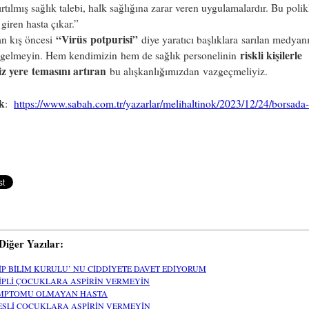
ırtılmış sağlık talebi, halk sağlığına zarar veren uygulamalardır. Bu polik
giren hasta çıkar.”
“Virüs
potpurisi”
an kış öncesi
diye yaratıcı başlıklara
sarılan medyan
riskli kişilerle
gelmeyin. Hem kendimizin
hem de sağlık personelinin
iz yere
temasını artıran
bu alışkanlığımızdan
vazgeçmeliyiz.
k
:
https://www.sabah.com.tr/yazarlar/melihaltinok/2023/12/24/borsada-
i Diğer Yazılar:
İP BİLİM KURULU’ NU CİDDİYETE DAVET EDİYORUM
İPLİ ÇOCUKLARA ASPİRİN VERMEYİN
MPTOMU OLMAYAN HASTA
EŞLİ ÇOCUKLARA ASPİRİN VERMEYİN