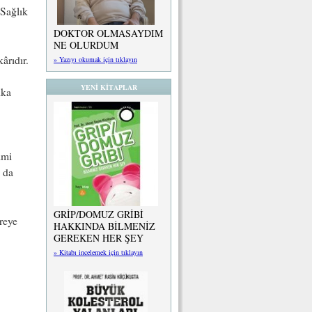
 Sağlık
DOKTOR OLMASAYDIM
NE OLURDUM
ârıdır.
» Yazıyı okumak için tıklayın
YENİ KİTAPLAR
ika
imi
 da
GRİP/DOMUZ GRİBİ
reye
HAKKINDA BİLMENİZ
GEREKEN HER ŞEY
» Kitabı incelemek için tıklayın