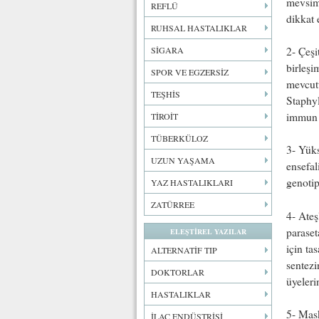
mevsims
REFLÜ
dikkat
RUHSAL HASTALIKLAR
2- Çeşi
SİGARA
birleşi
SPOR VE EGZERSİZ
mevcutt
TEŞHİS
Staphyl
immun s
TİROİT
TÜBERKÜLOZ
3- Yüks
UZUN YAŞAMA
ensefal
genotip
YAZ HASTALIKLARI
ZATÜRREE
4- Ateş
paraset
ELEŞTİREL YAZILAR
için t
ALTERNATİF TIP
sentezi
DOKTORLAR
üyeleri
HASTALIKLAR
5- Mask
İLAÇ ENDÜSTRİSİ