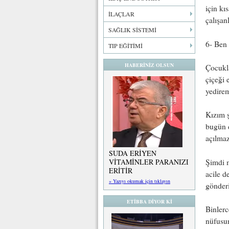
için kı
İLAÇLAR
çalışan
SAĞLIK SİSTEMİ
6- Ben 
TIP EĞİTİMİ
HABERİNİZ OLSUN
Çocukla
çiçeği 
yedire
Kızım ş
bugün 
açılma
SUDA ERİYEN
Şimdi m
VİTAMİNLER PARANIZI
ERİTİR
acile d
» Yazıyı okumak için tıklayın
gönderi
ETİBBA DİYOR Kİ
Binlerc
nüfusu