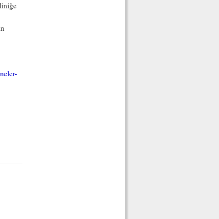
liniğe
ın
neler-