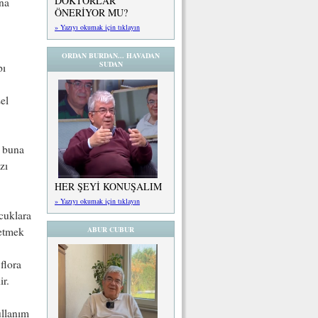
DOKTORLAR
ona
ÖNERİYOR MU?
» Yazıyı okumak için tıklayın
ORDAN BURDAN... HAVADAN
SUDAN
pı
el
i buna
zı
HER ŞEYİ KONUŞALIM
» Yazıyı okumak için tıklayın
ocuklara
 etmek
ABUR CUBUR
flora
ir.
ullanım