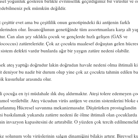
el yoğunluk gösteren birlikte evrimsellik geçirdiğimiz bir virüstür ve 
 edebilmeniz pek mümkün değildir.
t çeşittir evet ama bu çeşitlilik onun genotipindeki iki antijenin farklı
mlerinden olur. İnsanoğlunun genetiğinde tüm assortmanlara karşı alt ya
ur. Can alan şey sıklıkla çocuk ve gençlerde hızlı gelişen (GAS ve
ococcus) zatürreleridir. Çok az çocukta maalesef doğuştan gelen hücres
istem defekti vardır bunlarda ağır bir yaygın zatüre nedeni olabilir.
ek ateş yaptığı doğrudur lakin doğrudan havale nedeni olma ihtimali k
it deniyor bu nadir bir durum olup yine çok az çocukta tahmin edilen ba
ik kusurlular arasında olur.
li çocuğa en iyi müdahale ılık duş aldırmaktır. Ateşi tolere edemeyen ç
amol verilebilir. Ateş vücudun virüs antijen ve enzim sistemlerini bloke
asarlanmış Hücresel savunma mekanizmasıdır. Düşürürken prostaglandin
ni baskılamak yukarıda zatürre nedeni ile ölme ihtimali olan çocuklarda 
nin invazyon kapasitesini de artırabilir. O yüzden çok tercih edilmemelid
e solunum yolu virüslerinin salgın dinamiğini bilakis artırır. Bireysel k