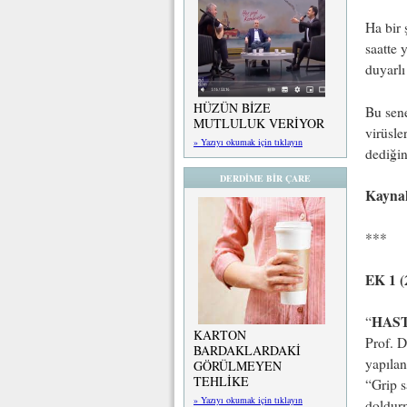
Ha bir 
saatte 
duyarlı
HÜZÜN BİZE
Bu sene
MUTLULUK VERİYOR
virüsle
» Yazıyı okumak için tıklayın
dediğin
DERDİME BİR ÇARE
Kayna
***
EK 1 (
HAST
“
KARTON
Prof. D
BARDAKLARDAKİ
yapılan
GÖRÜLMEYEN
TEHLİKE
“Grip s
» Yazıyı okumak için tıklayın
doldurm