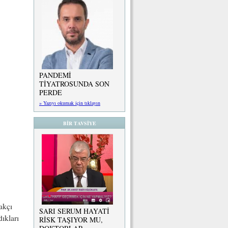
PANDEMİ
TİYATROSUNDA SON
PERDE
» Yazıyı okumak için tıklayın
BİR TAVSİYE
akçı
SARI SERUM HAYATİ
dıkları
RİSK TAŞIYOR MU,