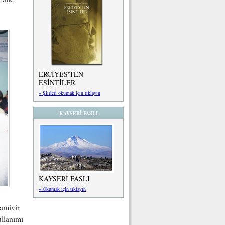
ERCİYES'TEN
ESİNTİLER
» Şiirleri okumak için tıklayın
KAYSERİ FASLI
KAYSERİ FASLI
» Okumak için tıklayın
tamivir
ullanımı