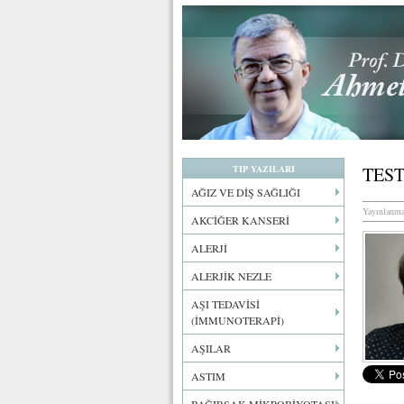
TIP YAZILARI
TEST
AĞIZ VE DİŞ SAĞLIĞI
Yayınlanma
AKCİĞER KANSERİ
ALERJİ
ALERJİK NEZLE
AŞI TEDAVİSİ
(İMMUNOTERAPİ)
AŞILAR
ASTIM