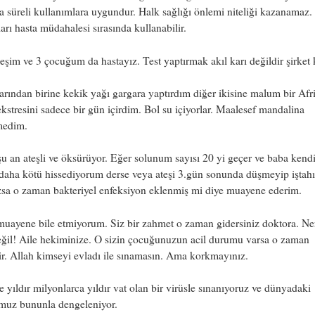
sa süreli kullanımlara uygundur. Halk sağlığı önlemi niteliği kazanamaz.
ları hasta müdahalesi sırasında kullanabilir.
eşim ve 3 çocuğum da hastayız. Test yaptırmak akıl karı değildir şirket k
rından birine kekik yağı gargara yaptırdım diğer ikisine malum bir Afr
ekstresini sadece bir gün içirdim. Bol su içiyorlar. Maalesef mandalina
medim.
u an ateşli ve öksürüyor. Eğer solunum sayısı 20 yi geçer ve baba kend
daha kötü hissediyorum derse veya ateşi 3.gün sonunda düşmeyip iştahı
zsa o zaman bakteriyel enfeksiyon eklenmiş mi diye muayene ederim.
uayene bile etmiyorum. Siz bir zahmet o zaman gidersiniz doktora. Ne
eğil! Aile hekiminize. O sizin çocuğunuzun acil durumu varsa o zaman
r. Allah kimseyi evladı ile sınamasın. Ama korkmayınız.
e yıldır milyonlarca yıldır vat olan bir virüsle sınanıyoruz ve dünyadaki
muz bununla dengeleniyor.