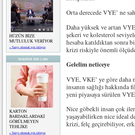
Orta derecede VYE’ ne sahi
Daha yüksek ve artan VYE s
şekeri ve kolesterol seviyel
HÜZÜN BİZE
hesaba katıldıktan sonra bil
MUTLULUK VERİYOR
» Yazıyı okumak için tıklayın
krizi riskiyle önemli ölçüde
DERDİME BİR ÇARE
Gelelim neticeye
VYE, VKE’ ye göre daha man
insanın sağlığı hakkında f
yeni piyasaya sürülen VY
Nice göbekli insan çok iler
KARTON
yaşayabilirken nice ideal d
BARDAKLARDAKİ
GÖRÜLMEYEN
krizi, felç geçirebiliyor, er
TEHLİKE
» Yazıyı okumak için tıklayın