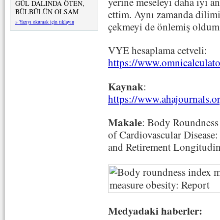
yerine meseleyi daha iyi an
GÜL DALINDA ÖTEN,
BÜLBÜLÜN OLSAM
ettim. Aynı zamanda dilim
» Yazıyı okumak için tıklayın
çekmeyi de önlemiş oldum. A
VYE hesaplama cetveli:
https://www.omnicalculato
Kaynak
:
https://www.ahajournals.
Makale
: Body Roundness I
of Cardiovascular Disease
and Retirement Longitudi
Medyadaki haberler: