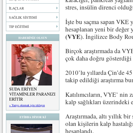
stres, insülin direnci olduğ
İLAÇLAR
SAĞLIK SİSTEMİ
İşte bu saçma sapan VKE y
TIP EĞİTİMİ
hesaplanan yeni bir değer y
(VYE
). İngilizce Body R
HABERİNİZ OLSUN
Birçok araştırmada da VYE’
çok daha doğru gösterdiği
2010’lu yıllarda Çin’de 45
takip edildiği araştırma bu
SUDA ERİYEN
Katılımcıların, VYE’ nin z
VİTAMİNLER PARANIZI
ERİTİR
kalp sağlıkları üzerindeki e
» Yazıyı okumak için tıklayın
Araştırmada, altı yıllık b
ETİBBA DİYOR Kİ
olan kişilerin kalp hastalı
hesaplandı.