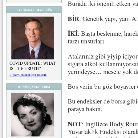
Burada iki önemli etken va
TABİBAN-I CİHAN İÇÜN
BİR
: Genetik yapı, yani Al
İKİ
: Başta beslenme, harek
tarzı unsurları.
Atalarınız gibi yiyip içiyor
sigara alkol kullanmıyors
COVID UPDATE: WHAT
IS THE TRUTH?
yerindeyse… mesele yok d
» Yazıyı okumak için tıklayın
Boş verin bu göz boyayıcı d
BENİM ŞARKILARIM
Bu endeksler de borsa gibid
paraya bakın.
NOT
: İngilizce Body Rou
Yuvarlaklık Endeksi olara