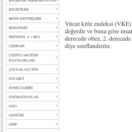
BAĞIRSAK MİKROBİYOTASI
BELİRTİLER
BESİN DESTEKLERİ
Vücut kitle endeksi (VKE),
BESLENME
değerdir ve buna göre insanl
BİSFENOL A = BPA
derecede obez, 2. derecede
diye sınıflandırılır.
CERRAHİ
ÇEŞİTLİ AKCİĞER
HASTALIKLARI
ÇÖLYAK GLUTEN
DİYABET
DOMUZ GRİBİ
ENFEKSİYONLAR
GDO
GENETİK
GRİP