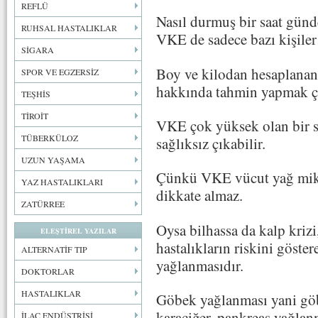
REFLÜ
Nasıl durmuş bir saat günd
RUHSAL HASTALIKLAR
VKE de sadece bazı kişiler 
SİGARA
Boy ve kilodan hesaplanan 
SPOR VE EGZERSİZ
hakkında tahmin yapmak ço
TEŞHİS
TİROİT
VKE çok yüksek olan bir s
TÜBERKÜLOZ
sağlıksız çıkabilir.
UZUN YAŞAMA
Çünkü VKE vücut yağ mikta
YAZ HASTALIKLARI
dikkate almaz.
ZATÜRREE
Oysa bilhassa da kalp krizi,
ELEŞTİREL YAZILAR
hastalıkların riskini göst
ALTERNATİF TIP
yağlanmasıdır.
DOKTORLAR
HASTALIKLAR
Göbek yağlanması yani göb
karaciğer, pankreas yağlan
İLAÇ ENDÜSTRİSİ