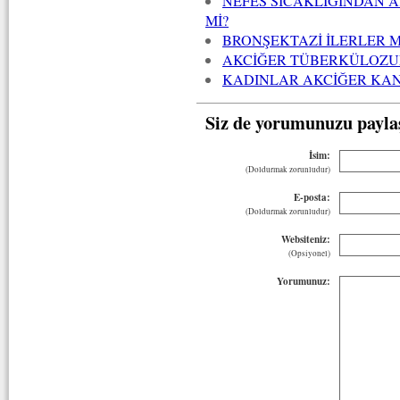
NEFES SICAKLIĞINDAN A
Mİ?
BRONŞEKTAZİ İLERLER M
AKCİĞER TÜBERKÜLOZUN
KADINLAR AKCİĞER KAN
Siz de yorumunuzu payla
İsim:
(Doldurmak zorunludur)
E-posta:
(Doldurmak zorunludur)
Websiteniz:
(Opsiyonel)
Yorumunuz: