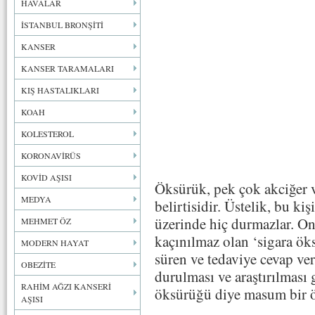
HAVALAR
İSTANBUL BRONŞİTİ
KANSER
KANSER TARAMALARI
KIŞ HASTALIKLARI
KOAH
KOLESTEROL
KORONAVİRÜS
KOVİD AŞISI
Öksürük, pek çok akciğer ve
MEDYA
belirtisidir. Üstelik, bu kiş
üzerinde hiç durmazlar. Onl
MEHMET ÖZ
kaçınılmaz olan ‘sigara ök
MODERN HAYAT
süren ve tedaviye cevap v
OBEZİTE
durulması ve araştırılması g
RAHİM AĞZI KANSERİ
öksürüğü diye masum bir 
AŞISI