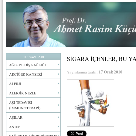
TIP YAZILARI
SİGARA İÇENLER, BU YAZ
AĞIZ VE DİŞ SAĞLIĞI
17 Ocak 2010
Yayınlanma tarihi:
AKCİĞER KANSERİ
ALERJİ
ALERJİK NEZLE
AŞI TEDAVİSİ
(İMMUNOTERAPİ)
AŞILAR
ASTIM