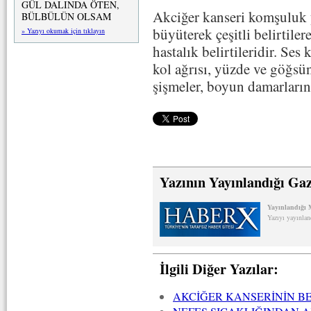
GÜL DALINDA ÖTEN,
Akciğer kanseri komşuluk 
BÜLBÜLÜN OLSAM
büyüterek çeşitli belirtile
» Yazıyı okumak için tıklayın
hastalık belirtileridir. Ses
kol ağrısı, yüzde ve göğsü
şişmeler, boyun damarları
Yazının Yayınlandığı Gaz
Yayınlandığı 
Yazıyı yayınlan
İlgili Diğer Yazılar:
AKCİĞER KANSERİNİN BE