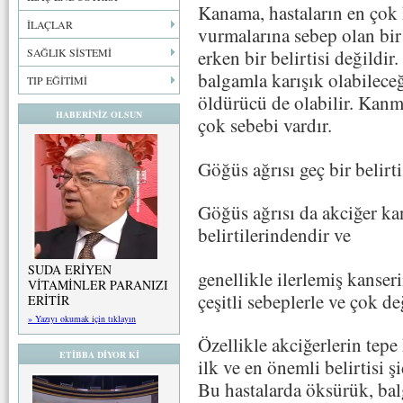
Kanama, hastaların en çok 
İLAÇLAR
vurmalarına sebep olan bir 
SAĞLIK SİSTEMİ
erken bir belirtisi değildi
balgamla karışık olabilece
TIP EĞİTİMİ
öldürücü de olabilir. Kanm
HABERİNİZ OLSUN
çok sebebi vardır.
Göğüs ağrısı geç bir belirti
Göğüs ağrısı da akciğer kan
belirtilerindendir ve
SUDA ERİYEN
genellikle ilerlemiş kanseri
VİTAMİNLER PARANIZI
çeşitli sebeplerle ve çok de
ERİTİR
» Yazıyı okumak için tıklayın
Özellikle akciğerlerin tep
ETİBBA DİYOR Kİ
ilk ve en önemli belirtisi şi
Bu hastalarda öksürük, bal