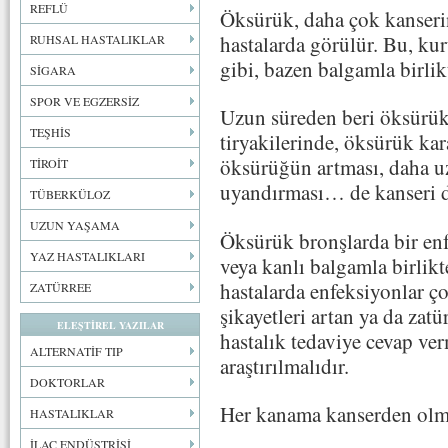
REFLÜ
Öksürük, daha çok kanser
hastalarda görülür. Bu, kur
RUHSAL HASTALIKLAR
gibi, bazen balgamla birlikt
SİGARA
SPOR VE EGZERSİZ
Uzun süreden beri öksürükl
TEŞHİS
tiryakilerinde, öksürük ka
öksürüğün artması, daha uz
TİROİT
uyandırması… de kanseri 
TÜBERKÜLOZ
UZUN YAŞAMA
Öksürük bronşlarda bir enf
YAZ HASTALIKLARI
veya kanlı balgamla birlikt
hastalarda enfeksiyonlar ço
ZATÜRREE
şikayetleri artan ya da zatü
ELEŞTİREL YAZILAR
hastalık tedaviye cevap ver
ALTERNATİF TIP
araştırılmalıdır.
DOKTORLAR
Her kanama kanserden ol
HASTALIKLAR
İLAÇ ENDÜSTRİSİ