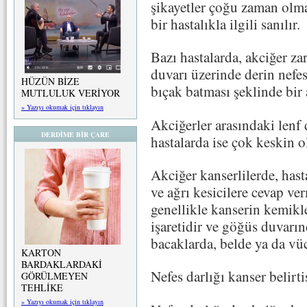
şikayetler çoğu zaman olma
bir hastalıkla ilgili sanılır.
Bazı hastalarda, akciğer za
duvarı üzerinde derin nefe
HÜZÜN BİZE
bıçak batması şeklinde bir 
MUTLULUK VERİYOR
» Yazıyı okumak için tıklayın
Akciğerler arasındaki len
DERDİME BİR ÇARE
hastalarda ise çok keskin o
Akciğer kanserlilerde, hast
ve ağrı kesicilere cevap ver
genellikle kanserin kemikl
işaretidir ve göğüs duvarın
bacaklarda, belde ya da vüc
KARTON
BARDAKLARDAKİ
Nefes darlığı kanser belirtis
GÖRÜLMEYEN
TEHLİKE
» Yazıyı okumak için tıklayın