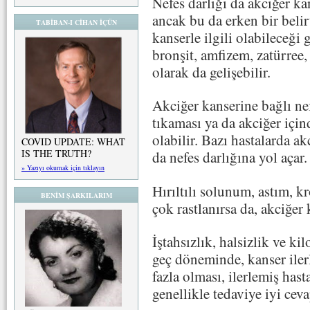
Nefes darlığı da akciğer kan
ancak bu da erken bir belir
TABİBAN-I CİHAN İÇÜN
kanserle ilgili olabileceği
bronşit, amfizem, zatürree,
olarak da gelişebilir.
Akciğer kanserine bağlı ne
tıkaması ya da akciğer için
olabilir. Bazı hastalarda ak
COVID UPDATE: WHAT
IS THE TRUTH?
da nefes darlığına yol açar.
» Yazıyı okumak için tıklayın
Hırıltılı solunum, astım, k
BENİM ŞARKILARIM
çok rastlanırsa da, akciğer k
İştahsızlık, halsizlik ve ki
geç döneminde, kanser iler
fazla olması, ilerlemiş hasta
genellikle tedaviye iyi cev