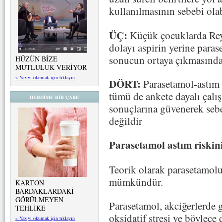
kullanılmasının sebebi olab
ÜÇ:
Küçük çocuklarda Rey
dolayı aspirin yerine paras
sonucun ortaya çıkmasında 
HÜZÜN BİZE
MUTLULUK VERİYOR
» Yazıyı okumak için tıklayın
DÖRT:
Parasetamol-astım i
tümü de ankete dayalı çalış
DERDİME BİR ÇARE
sonuçlarına güvenerek seb
değildir
Parasetamol astım riskini
Teorik olarak parasetamolu
mümkündür.
KARTON
BARDAKLARDAKİ
GÖRÜLMEYEN
Parasetamol, akciğerlerde 
TEHLİKE
oksidatif stresi ve böylece
» Yazıyı okumak için tıklayın