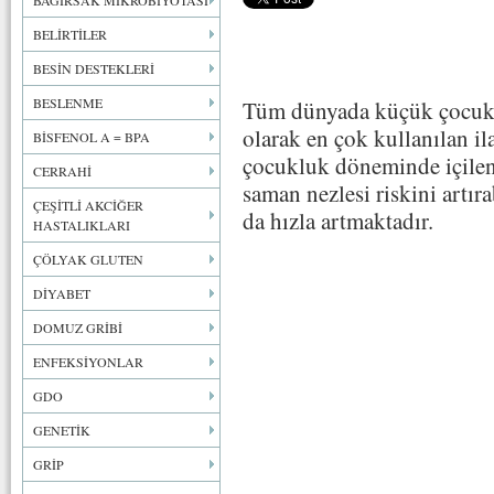
BAĞIRSAK MİKROBİYOTASI
BELİRTİLER
BESİN DESTEKLERİ
BESLENME
Tüm dünyada küçük çocukla
olarak en çok kullanılan i
BİSFENOL A = BPA
çocukluk döneminde içilen
CERRAHİ
saman nezlesi riskini artıra
ÇEŞİTLİ AKCİĞER
da hızla artmaktadır.
HASTALIKLARI
ÇÖLYAK GLUTEN
DİYABET
DOMUZ GRİBİ
ENFEKSİYONLAR
GDO
GENETİK
GRİP