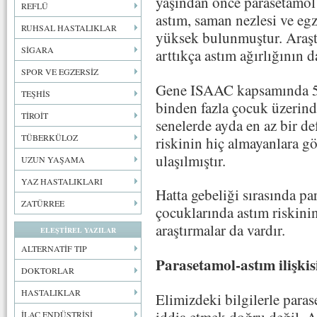
yaşından önce parasetamol 
REFLÜ
astım, saman nezlesi ve egz
RUHSAL HASTALIKLAR
yüksek bulunmuştur. Araşt
SİGARA
arttıkça astım ağırlığının d
SPOR VE EGZERSİZ
Gene ISAAC kapsamında 50
TEŞHİS
binden fazla çocuk üzerind
TİROİT
senelerde ayda en az bir d
TÜBERKÜLOZ
riskinin hiç almayanlara g
ulaşılmıştır.
UZUN YAŞAMA
YAZ HASTALIKLARI
Hatta gebeliği sırasında p
ZATÜRREE
çocuklarında astım riskin
araştırmalar da vardır.
ELEŞTİREL YAZILAR
ALTERNATİF TIP
Parasetamol-astım ilişki
DOKTORLAR
HASTALIKLAR
Elimizdeki bilgilerle paras
iddia etmek doğru değil. As
İLAÇ ENDÜSTRİSİ