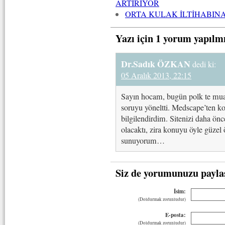
ARTIRIYOR
ORTA KULAK İLTİHABINA
Yazı için 1 yorum yapılm
Dr.Sadık ÖZKAN
dedi ki:
05 Aralık 2013, 22:15
Sayın hocam, bugün polk te muay
soruyu yöneltti. Medscape’ten kon
bilgilendirdim. Sitenizi daha ö
olacaktı, zira konuyu öyle güzel ö
sunuyorum…
Siz de yorumunuzu payla
İsim:
(Doldurmak zorunludur)
E-posta:
(Doldurmak zorunludur)