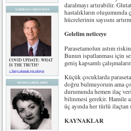
daralmayı artırabilir. Glut
TABİBAN-I CİHAN İÇÜN
hastalıkların oluşumunda ç
hücrelerinin sayısını artırma
Gelelim neticeye
Parasetamolun astım riskin
Bunun ispatlanması için se
COVID UPDATE: WHAT
geniş kapsamlı çalışmaları
IS THE TRUTH?
» Yazıyı okumak için tıklayın
Küçük çocuklarda paraseta
doğru bulmuyorum ama çoc
BENİM ŞARKILARIM
durumunda hemen ilaç veri
bilinmesi gerekir. Hamile a
üç ayında her türlü ilaçtan
KAYNAKLAR