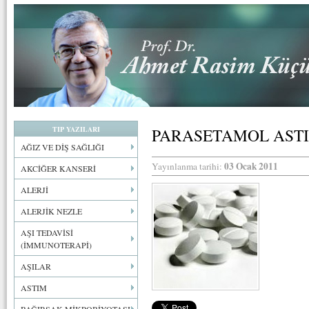
TIP YAZILARI
PARASETAMOL ASTI
AĞIZ VE DİŞ SAĞLIĞI
03 Ocak 2011
Yayınlanma tarihi:
AKCİĞER KANSERİ
ALERJİ
ALERJİK NEZLE
AŞI TEDAVİSİ
(İMMUNOTERAPİ)
AŞILAR
ASTIM