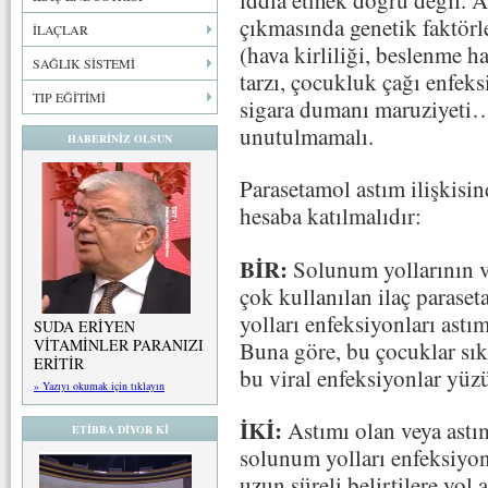
çıkmasında genetik faktörl
İLAÇLAR
(hava kirliliği, beslenme hat
SAĞLIK SİSTEMİ
tarzı, çocukluk çağı enfeksi
TIP EĞİTİMİ
sigara dumanı maruziyeti…
unutulmamalı.
HABERİNİZ OLSUN
Parasetamol astım ilişkisin
hesaba katılmalıdır:
BİR:
Solunum yollarının vi
çok kullanılan ilaç parase
yolları enfeksiyonları astım
SUDA ERİYEN
VİTAMİNLER PARANIZI
Buna göre, bu çocuklar sık
ERİTİR
bu viral enfeksiyonlar yüzü
» Yazıyı okumak için tıklayın
İKİ:
Astımı olan veya astı
ETİBBA DİYOR Kİ
solunum yolları enfeksiyon
uzun süreli belirtilere yol