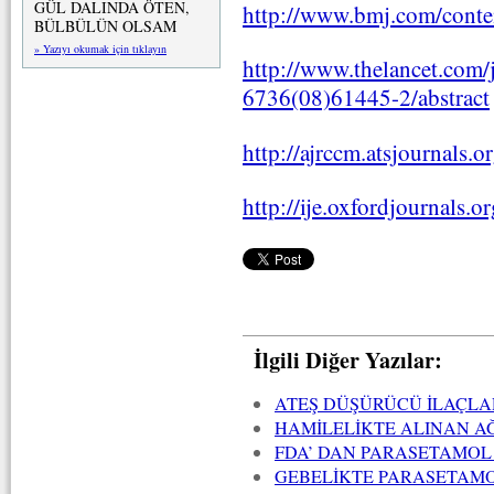
GÜL DALINDA ÖTEN,
http://www.bmj.com/conte
BÜLBÜLÜN OLSAM
» Yazıyı okumak için tıklayın
http://www.thelancet.com/j
6736(08)61445-2/abstract
http://ajrccm.atsjournals.
http://ije.oxfordjournals.o
İlgili Diğer Yazılar:
ATEŞ DÜŞÜRÜCÜ İLAÇLAR
HAMİLELİKTE ALINAN AĞ
FDA’ DAN PARASETAMOL
GEBELİKTE PARASETAMOL