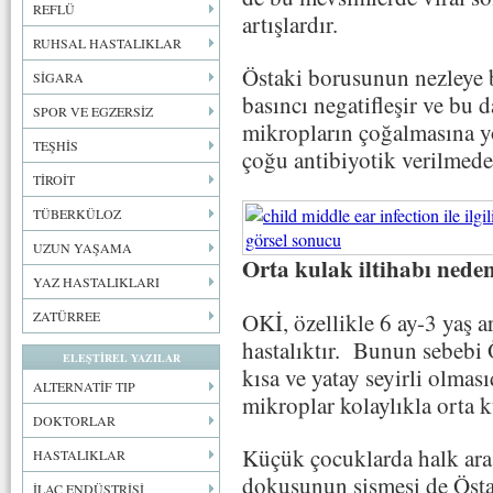
REFLÜ
artışlardır.
RUHSAL HASTALIKLAR
Östaki borusunun nezleye b
SİGARA
basıncı negatifleşir ve bu 
SPOR VE EGZERSİZ
mikropların çoğalmasına y
TEŞHİS
çoğu antibiyotik verilmede
TİROİT
TÜBERKÜLOZ
UZUN YAŞAMA
Orta kulak iltihabı nede
YAZ HASTALIKLARI
OKİ, özellikle 6 ay-3 yaş 
ZATÜRREE
hastalıktır. Bunun sebebi
ELEŞTİREL YAZILAR
kısa ve yatay seyirli olma
ALTERNATİF TIP
mikroplar kolaylıkla orta k
DOKTORLAR
Küçük çocuklarda halk arası
HASTALIKLAR
dokusunun şişmesi de Östa
İLAÇ ENDÜSTRİSİ