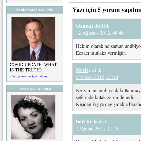
Yazı için 5 yorum yapılm
TABİBAN-I CİHAN İÇÜN
Osman
dedi ki:
12 Ağustos 2012, 08:40
Hekim olarak ne zaman antibiy
Eczacı mutlaka vermiştir.
COVID UPDATE: WHAT
Erdi
IS THE TRUTH?
dedi ki:
02 Ocak 2015, 03:40
» Yazıyı okumak için tıklayın
BENİM ŞARKILARIM
Ne zaman antibiyotik kullanmaya
seferinde kulak zarım delindi.
Kişiden kişiye değişmekle berabe
berrin
dedi ki:
19 Şubat 2015, 11:18