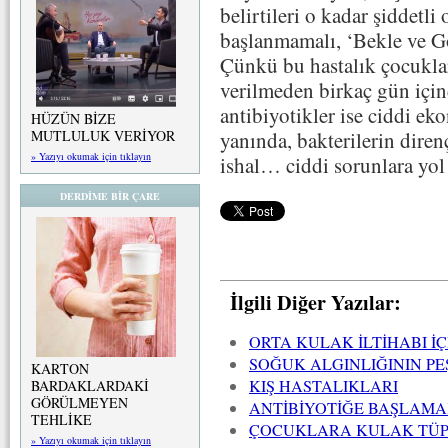
belirtileri o kadar şiddetl
başlanmamalı, ‘Bekle ve Gö
Çünkü bu hastalık çocuklar
verilmeden birkaç gün içind
antibiyotikler ise ciddi e
HÜZÜN BİZE
yanında, bakterilerin diren
MUTLULUK VERİYOR
» Yazıyı okumak için tıklayın
ishal… ciddi sorunlara yol 
DERDİME BİR ÇARE
İlgili Diğer Yazılar:
ORTA KULAK İLTİHABI İÇ
SOĞUK ALGINLIĞININ P
KARTON
KIŞ HASTALIKLARI
BARDAKLARDAKİ
GÖRÜLMEYEN
ANTİBİYOTİĞE BAŞLAMA
TEHLİKE
ÇOCUKLARA KULAK TÜP
» Yazıyı okumak için tıklayın