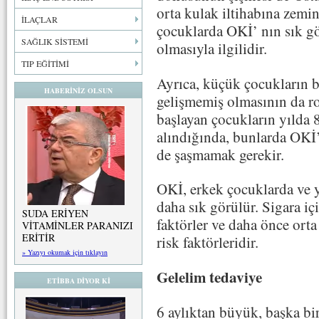
orta kulak iltihabına zemin
İLAÇLAR
çocuklarda OKİ’ nın sık g
SAĞLIK SİSTEMİ
olmasıyla ilgilidir.
TIP EĞİTİMİ
Ayrıca, küçük çocukların b
HABERİNİZ OLSUN
gelişmemiş olmasının da r
başlayan çocukların yılda 
alındığında, bunlarda OKİ
de şaşmamak gerekir.
OKİ, erkek çocuklarda ve 
daha sık görülür. Sigara i
SUDA ERİYEN
faktörler ve daha önce orta
VİTAMİNLER PARANIZI
ERİTİR
risk faktörleridir.
» Yazıyı okumak için tıklayın
Gelelim tedaviye
ETİBBA DİYOR Kİ
6 aylıktan büyük, başka bi