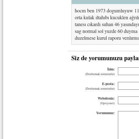
hocm ben 1973 dogumluyuw 11 ya
orta kulak ıltahıbı kucuklen ağrıl
tanesı cıkardı suhan 46 yasınday
sag normal sol yuzde 60 duyma k
duzelmese kurul raporu verılırmı
Siz de yorumunuzu payla
İsim:
(Doldurmak zorunludur)
E-posta:
(Doldurmak zorunludur)
Websiteniz:
(Opsiyonel)
Yorumunuz: