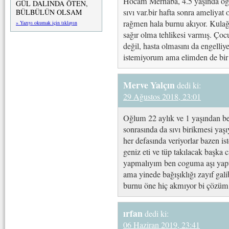
Hocam Merhaba, 4.5 yaşında oğl
GÜL DALINDA ÖTEN,
sıvı var.bir hafta sonra ameliyat
BÜLBÜLÜN OLSAM
rağmen hala burnu akıyor. Kulağ
» Yazıyı okumak için tıklayın
sağır olma tehlikesi varmış. Çoc
değil, hasta olmasını da engelliy
istemiyorum ama elimden de bir 
Merve Yalçın
dedi ki:
29 Ağustos 2018, 23:01
Oğlum 22 aylık ve 1 yaşından ber
sonrasında da sıvı birikmesi ya
her defasında veriyorlar bazen is
geniz eti ve tüp takılacak başka 
yapmalıyım ben coguma aşı yapt
ama yinede bağışıklığı zayıf gal
burnu öne hiç akmıyor bi çözüm 
ırfan
dedi ki:
06 Haziran 2019, 23:41