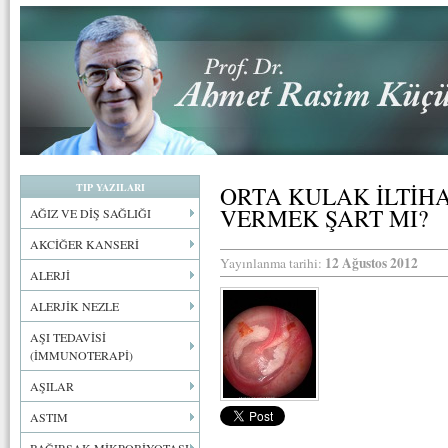
TIP YAZILARI
ORTA KULAK İLTİH
VERMEK ŞART MI?
AĞIZ VE DİŞ SAĞLIĞI
AKCİĞER KANSERİ
12 Ağustos 2012
Yayınlanma tarihi:
ALERJİ
ALERJİK NEZLE
AŞI TEDAVİSİ
(İMMUNOTERAPİ)
AŞILAR
ASTIM