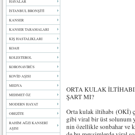
HAVALAR
İSTANBUL BRONŞİTİ
KANSER
KANSER TARAMALARI
KIŞ HASTALIKLARI
KOAH
KOLESTEROL
KORONAVİRÜS
KOVİD AŞISI
MEDYA
ORTA KULAK İLTİHAB
MEHMET ÖZ
ŞART MI?
MODERN HAYAT
Orta kulak iltihabı (OKİ) 
OBEZİTE
gibi viral bir üst solunum 
RAHİM AĞZI KANSERİ
nin özellikle sonbahar ve k
AŞISI
de bu mevsimlerde viral so