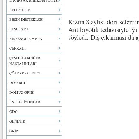
BAĞIRSAK MİKROBİYOTASI
BELİRTİLER
BESİN DESTEKLERİ
Kızım 8 aylık, dört seferdir
Antibiyotik tedavisiyle iyi
BESLENME
söyledi. Diş çıkarması da a
BİSFENOL A = BPA
CERRAHİ
ÇEŞİTLİ AKCİĞER
HASTALIKLARI
ÇÖLYAK GLUTEN
DİYABET
DOMUZ GRİBİ
ENFEKSİYONLAR
GDO
GENETİK
GRİP