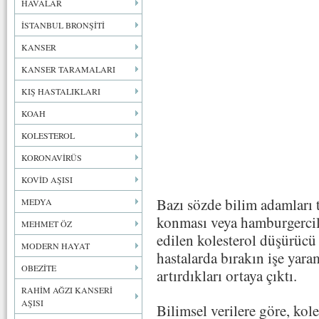
HAVALAR
İSTANBUL BRONŞİTİ
KANSER
KANSER TARAMALARI
KIŞ HASTALIKLARI
KOAH
KOLESTEROL
KORONAVİRÜS
KOVİD AŞISI
Bazı sözde bilim adamları 
MEDYA
konması veya hamburgercile
MEHMET ÖZ
edilen kolesterol düşürücü s
MODERN HAYAT
hastalarda bırakın işe yara
OBEZİTE
artırdıkları ortaya çıktı.
RAHİM AĞZI KANSERİ
AŞISI
Bilimsel verilere göre, kol