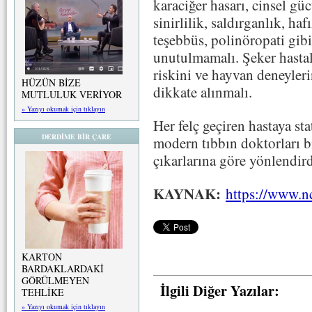
karaciğer hasarı, cinsel g
sinirlilik, saldırganlık, ha
teşebbüs, polinöropati gibi
unutulmamalı. Şeker hastalı
riskini ve hayvan deneyler
HÜZÜN BİZE
dikkate alınmalı.
MUTLULUK VERİYOR
» Yazıyı okumak için tıklayın
Her felç geçiren hastaya st
DERDİME BİR ÇARE
modern tıbbın doktorları bi
çıkarlarına göre yönlendir
KAYNAK:
https://www.n
KARTON
BARDAKLARDAKİ
GÖRÜLMEYEN
İlgili Diğer Yazılar:
TEHLİKE
» Yazıyı okumak için tıklayın