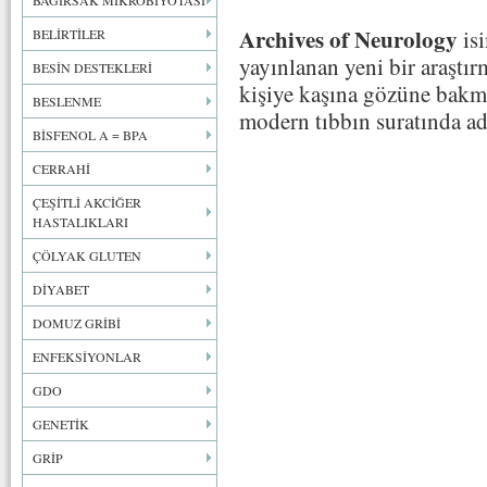
BAĞIRSAK MİKROBİYOTASI
Archives of Neurology
isi
BELİRTİLER
yayınlanan yeni bir araştır
BESİN DESTEKLERİ
kişiye kaşına gözüne bakm
BESLENME
modern tıbbın suratında ade
BİSFENOL A = BPA
CERRAHİ
ÇEŞİTLİ AKCİĞER
HASTALIKLARI
ÇÖLYAK GLUTEN
DİYABET
DOMUZ GRİBİ
ENFEKSİYONLAR
GDO
GENETİK
GRİP