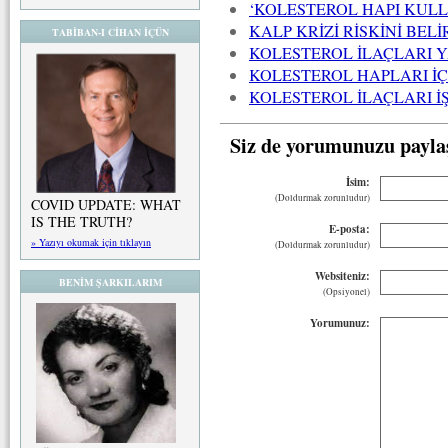
‘KOLESTEROL HAPI KULL
KALP KRİZİ RİSKİNİ BEL
TABİBAN-I CİHAN İÇÜN
KOLESTEROL İLAÇLARI Y
KOLESTEROL HAPLARI İ
KOLESTEROL İLAÇLARI 
Siz de yorumunuzu payla
İsim:
(Doldurmak zorunludur)
COVID UPDATE: WHAT
IS THE TRUTH?
E-posta:
» Yazıyı okumak için tıklayın
(Doldurmak zorunludur)
Websiteniz:
BENİM ŞARKILARIM
(Opsiyonel)
Yorumunuz: