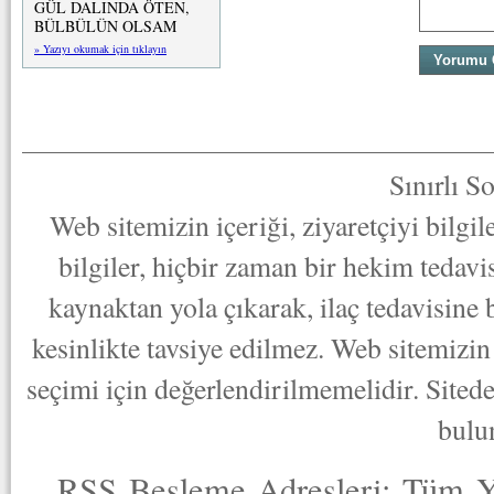
GÜL DALINDA ÖTEN,
BÜLBÜLÜN OLSAM
» Yazıyı okumak için tıklayın
Sınırlı S
Web sitemizin içeriği, ziyaretçiyi bilgi
bilgiler, hiçbir zaman bir hekim tedav
kaynaktan yola çıkarak, ilaç tedavisine
kesinlikte tavsiye edilmez. Web sitemizin 
seçimi için değerlendirilmemelidir. Sited
bulu
RSS Besleme Adresleri:
Tüm Y