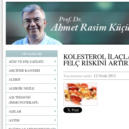
TIP YAZILARI
KOLESTEROL İLAÇL
FELÇ RİSKİNİ ARTI
AĞIZ VE DİŞ SAĞLIĞI
AKCİĞER KANSERİ
12 Ocak 2011
Yayınlanma tarihi:
ALERJİ
ALERJİK NEZLE
AŞI TEDAVİSİ
(İMMUNOTERAPİ)
AŞILAR
ASTIM