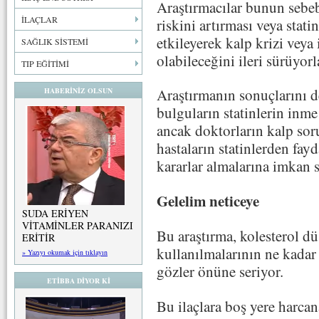
Araştırmacılar bunun sebe
İLAÇLAR
riskini artırması veya stat
etkileyerek kalp krizi veya
SAĞLIK SİSTEMİ
olabileceğini ileri sürüyorl
TIP EĞİTİMİ
Araştırmanın sonuçlarını d
HABERİNİZ OLSUN
bulguların statinlerin inme
ancak doktorların kalp sor
hastaların statinlerden fa
kararlar almalarına imkan
Gelelim neticeye
SUDA ERİYEN
VİTAMİNLER PARANIZI
Bu araştırma, kolesterol dü
ERİTİR
kullanılmalarının ne kadar
» Yazıyı okumak için tıklayın
gözler önüne seriyor.
ETİBBA DİYOR Kİ
Bu ilaçlara boş yere harcan