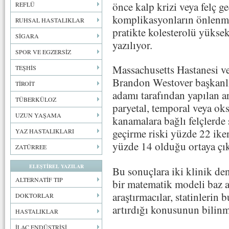
önce kalp krizi veya felç g
REFLÜ
komplikasyonların önlenme
RUHSAL HASTALIKLAR
pratikte kolesterolü yükse
SİGARA
yazılıyor.
SPOR VE EGZERSİZ
Massachusetts Hastanesi v
TEŞHİS
Brandon Westover başkanlı
TİROİT
adamı tarafından yapılan ar
TÜBERKÜLOZ
paryetal, temporal veya ok
UZUN YAŞAMA
kanamalara bağlı felçlerde s
geçirme riski yüzde 22 iken
YAZ HASTALIKLARI
yüzde 14 olduğu ortaya çık
ZATÜRREE
ELEŞTİREL YAZILAR
Bu sonuçlara iki klinik de
ALTERNATİF TIP
bir matematik modeli baz al
araştırmacılar, statinlerin 
DOKTORLAR
artırdığı konusunun bilinme
HASTALIKLAR
İLAÇ ENDÜSTRİSİ