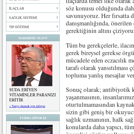
ilaçlarda temel ilke olarak 
söz konusu olduğunda dah
İLAÇLAR
savunuyoruz. Her fırsatta da
SAĞLIK SİSTEMİ
danışmanlığında, önerilen
TIP EĞİTİMİ
gerektiğinin altını çiziyor
HABERİNİZ OLSUN
Tüm bu gerekçelerle, ilacı
gerek bireysel gerekse örgüt
mücadele eden eczacılık m
tarafı olarak yansıtılması
topluma yanlış mesajlar ve
Sonuç olarak; antibiyotik 
SUDA ERİYEN
VİTAMİNLER PARANIZI
yaşanmasının, insanlarımızd
ERİTİR
oturtulmamasından kaynakl
» Yazıyı okumak için tıklayın
sizin gibi geniş bir okuyuc
sağlık uzmanının, halk sağl
ETİBBA DİYOR Kİ
konularda daha yapıcı, tüm