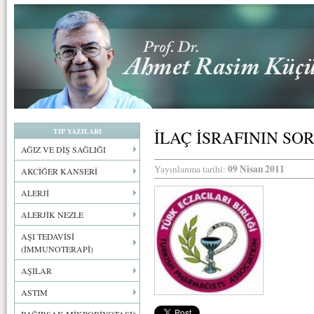
TIP YAZILARI
İLAÇ İSRAFININ SO
AĞIZ VE DİŞ SAĞLIĞI
09 Nisan 2011
Yayınlanma tarihi:
AKCİĞER KANSERİ
ALERJİ
ALERJİK NEZLE
AŞI TEDAVİSİ
(İMMUNOTERAPİ)
AŞILAR
ASTIM