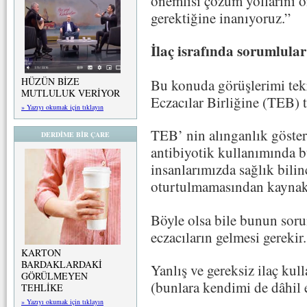
önemlisi çözüm yollarını 
gerektiğine inanıyoruz.”
İlaç israfında sorumlula
HÜZÜN BİZE
Bu konuda görüşlerimi tekra
MUTLULUK VERİYOR
Eczacılar Birliğine (TEB) 
» Yazıyı okumak için tıklayın
TEB’ nin alınganlık göster
DERDİME BİR ÇARE
antibiyotik kullanımında b
insanlarımızda sağlık bilin
oturtulmamasından kaynakl
Böyle olsa bile bunun soru
eczacıların gelmesi gerekir.
KARTON
BARDAKLARDAKİ
Yanlış ve gereksiz ilaç kul
GÖRÜLMEYEN
(bunlara kendimi de dâhil 
TEHLİKE
» Yazıyı okumak için tıklayın