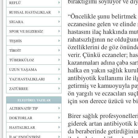
bıraktığımı söylüyor ve diy
REFLÜ
RUHSAL HASTALIKLAR
“Öncelikle şunu belirtmek 
SİGARA
eczanesine gelen ve elinde
hastasını ilaç hakkında mu
SPOR VE EGZERSİZ
rahatsızlığının ne olduğun
TEŞHİS
özelliklerini de göz önünd
TİROİT
verir. Çünkü eczaneler; has
TÜBERKÜLOZ
kazanmaları adına çaba sarf
halka en yakın sağlık kurul
UZUN YAŞAMA
antibiyotik kullanımı ile il
YAZ HASTALIKLARI
getirmiş ve kamuoyuyla pay
ZATÜRREE
ön yargılı ve eczacıları su
için son derece üzücü ve b
ELEŞTİREL YAZILAR
ALTERNATİF TIP
Birer sağlık profesyoneller
DOKTORLAR
giderek artan antibiyotik k
HASTALIKLAR
da beraberinde getirdiğinin
İLAÇ ENDÜSTRİSİ