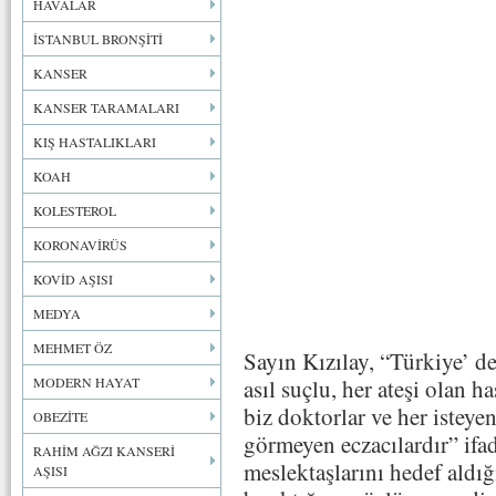
HAVALAR
İSTANBUL BRONŞİTİ
KANSER
KANSER TARAMALARI
KIŞ HASTALIKLARI
KOAH
KOLESTEROL
KORONAVİRÜS
KOVİD AŞISI
MEDYA
MEHMET ÖZ
Sayın Kızılay, “Türkiye’ d
MODERN HAYAT
asıl suçlu, her ateşi olan 
biz doktorlar ve her isteye
OBEZİTE
görmeyen eczacılardır” ifad
RAHİM AĞZI KANSERİ
meslektaşlarını hedef aldığ
AŞISI