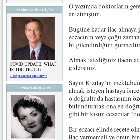
O yazımda doktorların gere
TABİBAN-I CİHAN İÇÜN
anlatmıştım.
Bugüne kadar ilaç almaya g
eczacının veya çoğu zaman
bilgilendirdiğini görmedi
Almak istediğiniz ilacın adı
COVID UPDATE: WHAT
gidersiniz.
IS THE TRUTH?
» Yazıyı okumak için tıklayın
Sayın Kızılay’ın mektubun
BENİM ŞARKILARIM
almak isteyen hastaya önce
o doğrultuda hastasının öz
bulundurarak ona en doğru il
gibi bir kısım eczacılar “d
Bir eczacı elinde reçete ol
ilaç vermemeli ve onun bir