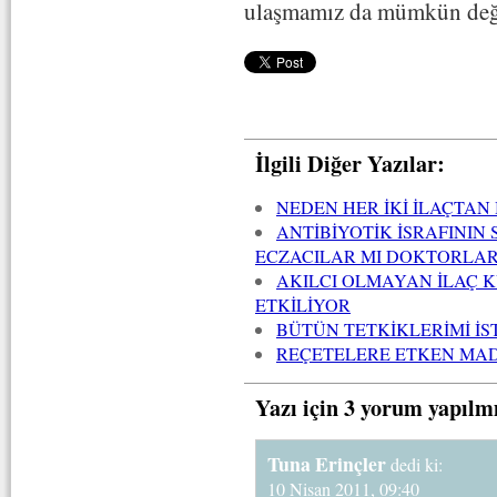
ulaşmamız da mümkün deği
İlgili Diğer Yazılar:
NEDEN HER İKİ İLAÇTAN 
ANTİBİYOTİK İSRAFININ
ECZACILAR MI DOKTORLAR
AKILCI OLMAYAN İLAÇ 
ETKİLİYOR
BÜTÜN TETKİKLERİMİ İS
REÇETELERE ETKEN MAD
Yazı için 3 yorum yapılm
Tuna Erinçler
dedi ki:
10 Nisan 2011, 09:40