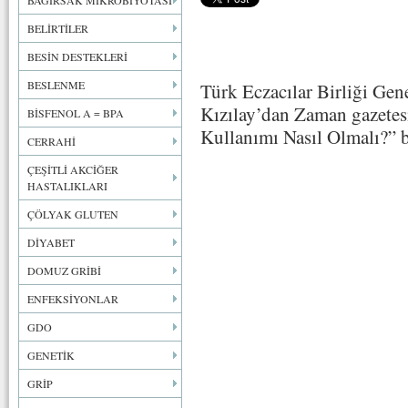
BAĞIRSAK MİKROBİYOTASI
BELİRTİLER
BESİN DESTEKLERİ
BESLENME
Türk Eczacılar Birliği Gen
Kızılay’dan Zaman gazetes
BİSFENOL A = BPA
Kullanımı Nasıl Olmalı?” b
CERRAHİ
ÇEŞİTLİ AKCİĞER
HASTALIKLARI
ÇÖLYAK GLUTEN
DİYABET
DOMUZ GRİBİ
ENFEKSİYONLAR
GDO
GENETİK
GRİP