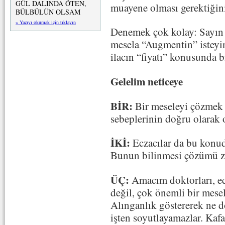
GÜL DALINDA ÖTEN,
muayene olması gerektiğini
BÜLBÜLÜN OLSAM
» Yazıyı okumak için tıklayın
Denemek çok kolay: Sayın K
mesela “Augmentin” isteyin.
ilacın “fiyatı” konusunda bi
Gelelim neticeye
BİR:
Bir meseleyi çözmek 
sebeplerinin doğru olarak 
İKİ:
Eczacılar da bu konuda
Bunun bilinmesi çözümü zor
ÜÇ:
Amacım doktorları, ec
değil, çok önemli bir mese
Alınganlık göstererek ne do
işten soyutlayamazlar. Kaf