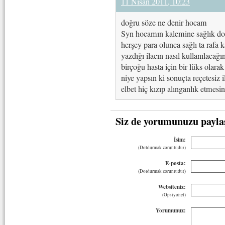
11 Nisan 2011, 10:23
doğru söze ne denir hocam
Syn hocamın kalemine sağlık do
herşey para olunca sağlı ta rafa 
yazdığı ilacın nasıl kullanılacağı
birçoğu hasta için bir lüks olar
niye yapsın ki sonuçta reçetesiz 
elbet hiç kızıp alınganlık etmes
Siz de yorumunuzu payla
İsim:
(Doldurmak zorunludur)
E-posta:
(Doldurmak zorunludur)
Websiteniz:
(Opsiyonel)
Yorumunuz: