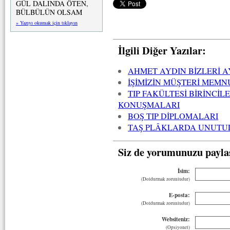
GÜL DALINDA ÖTEN,
BÜLBÜLÜN OLSAM
» Yazıyı okumak için tıklayın
İlgili Diğer Yazılar:
AHMET AYDIN BİZLERİ 
İŞİMİZİN MÜŞTERİ MEMN
TIP FAKÜLTESİ BİRİNCİL
KONUŞMALARI
BOŞ TIP DİPLOMALARI
TAŞ PLÂKLARDA UNUTU
Siz de yorumunuzu payla
İsim:
(Doldurmak zorunludur)
E-posta:
(Doldurmak zorunludur)
Websiteniz:
(Opsiyonel)