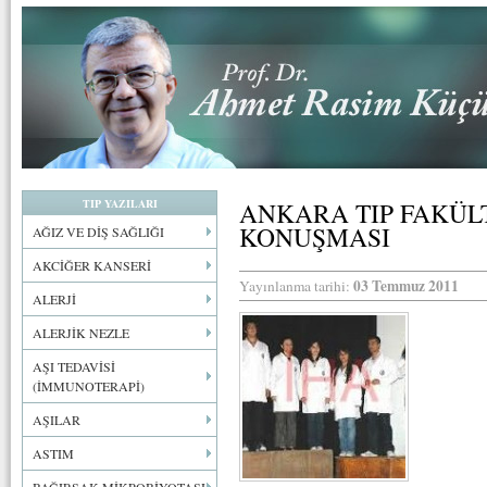
TIP YAZILARI
ANKARA TIP FAKÜLT
KONUŞMASI
AĞIZ VE DİŞ SAĞLIĞI
AKCİĞER KANSERİ
03 Temmuz 2011
Yayınlanma tarihi:
ALERJİ
ALERJİK NEZLE
AŞI TEDAVİSİ
(İMMUNOTERAPİ)
AŞILAR
ASTIM