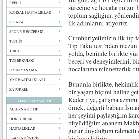
REFLÜ
sürecine ve hocalarımızın h
RUHSAL HASTALIKLAR
toplum sağlığına yönlendir
ilk adımlarını atıyoruz.
SİGARA
SPOR VE EGZERSİZ
Cumhuriyetimizin ilk tıp f
TEŞHİS
Tıp Fakültesi’nden mezun 
TİROİT
yolda, benimle birlikte yür
beceri ve deneyimlerini, b
TÜBERKÜLOZ
hocalarıma minnettarlık 
UZUN YAŞAMA
YAZ HASTALIKLARI
Bununla birlikte, hekimlik 
ZATÜRREE
bir yaşam biçimi haline ge
Kaderli’ye, çalışma azmi
ELEŞTİREL YAZILAR
örnek, değerli babam İsmai
ALTERNATİF TIP
her şeyimi paylaştığım kar
DOKTORLAR
büyüdüğüm ananem Makbul
HASTALIKLAR
gurur duyduğum rahmetli 
bir borç bilirim.
İLAÇ ENDÜSTRİSİ