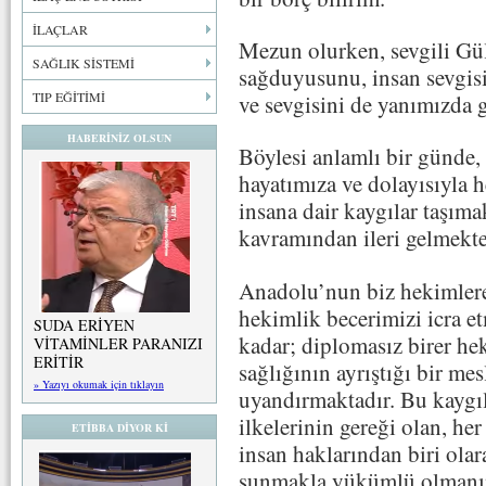
İLAÇLAR
Mezun olurken, sevgili Gü
SAĞLIK SİSTEMİ
sağduyusunu, insan sevgisin
TIP EĞİTİMİ
ve sevgisini de yanımızda 
HABERİNİZ OLSUN
Böylesi anlamlı bir günde,
hayatımıza ve dolayısıyla 
insana dair kaygılar taşıma
kavramından ileri gelmekte
Anadolu’nun biz hekimlere
hekimlik becerimizi icra e
SUDA ERİYEN
kadar; diplomasız birer he
VİTAMİNLER PARANIZI
ERİTİR
sağlığının ayrıştığı bir m
» Yazıyı okumak için tıklayın
uyandırmaktadır. Bu kaygıla
ilkelerinin gereği olan, her
ETİBBA DİYOR Kİ
insan haklarından biri ola
sunmakla yükümlü olmanın