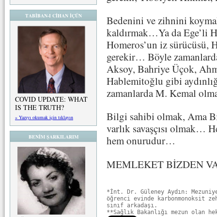
TABİBAN-I CİHAN İÇÜN
Bedenini ve zihnini koymak
kaldırmak…Ya da Ege’li Her
Homeros’un iz sürücüsü, H
gerekir… Böyle zamanlard
Aksoy, Bahriye Üçok, Ahme
Hablemitoğlu gibi aydınlı
zamanlarda M. Kemal olm
COVID UPDATE: WHAT
IS THE TRUTH?
Bilgi sahibi olmak, Ama Bi
» Yazıyı okumak için tıklayın
varlık savaşçısı olmak… H
BENİM ŞARKILARIM
hem onurudur…
MEMLEKET BİZDEN V
*İnt. Dr. Güleney Aydın: Mezuniye
öğrenci evinde karbonmonoksit zeh
sınıf arkadaşı.
**Sağlık Bakanlığı mezun olan he