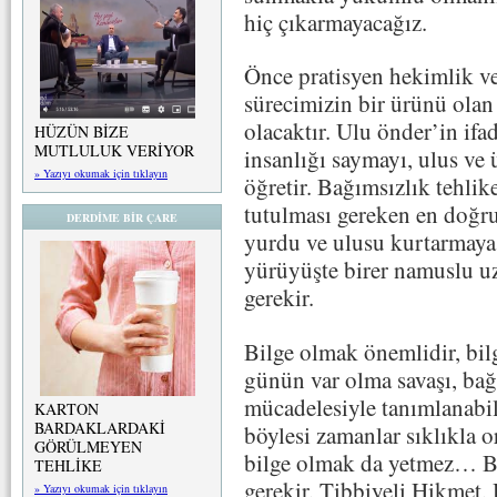
hiç çıkarmayacağız.
Önce pratisyen hekimlik v
sürecimizin bir ürünü olan
olacaktır. Ulu önder’in ifad
HÜZÜN BİZE
MUTLULUK VERİYOR
insanlığı saymayı, ulus ve
» Yazıyı okumak için tıklayın
öğretir. Bağımsızlık tehli
tutulması gereken en doğr
DERDİME BİR ÇARE
yurdu ve ulusu kurtarmaya 
yürüyüşte birer namuslu u
gerekir.
Bilge olmak önemlidir, bi
günün var olma savaşı, ba
mücadelesiyle tanımlanabil
KARTON
BARDAKLARDAKİ
böylesi zamanlar sıklıkla 
GÖRÜLMEYEN
bilge olmak da yetmez… B
TEHLİKE
gerekir, Tibbiyeli Hikme
» Yazıyı okumak için tıklayın