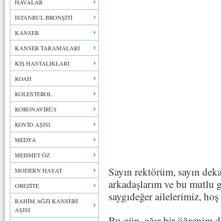
HAVALAR
İSTANBUL BRONŞİTİ
KANSER
KANSER TARAMALARI
KIŞ HASTALIKLARI
KOAH
KOLESTEROL
KORONAVİRÜS
KOVİD AŞISI
MEDYA
MEHMET ÖZ
Sayın rektörüm, sayın deka
MODERN HAYAT
arkadaşlarım ve bu mutlu 
OBEZİTE
saygıdeğer ailelerimiz, hoş 
RAHİM AĞZI KANSERİ
AŞISI
Bu gün, ağır bir öğrenim