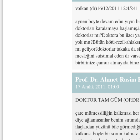
volkan (dr)16/12/2011 12:45:41
aynen böyle devam edin yiyin bi
doktorları karalamaya başlamış.i
doktorlar mı?Doktora bu ilacı ya
yok mu?Bütün kötü-rezil-ahlaksız-
mı geliyor?doktorlar tukaka da s
mesleğini suistimal eden dr varsa
birbirinize çamur atmayıda b
Prof. Dr. Ahmet Rasim
17 Aralık 2011, 01:00
DOKTOR TAM GÜM (OP.DR.)16
çare mümessilliğin kalkması her
diye ağlamasınlar benim sırtımd
ilaçlardan yüzünü bile görmedi
kalkarsa böyle bir sorun kalmaz