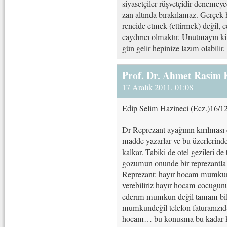
siyasetçiler rüşvetçidir denemey
zan altında bırakılamaz. Gerçek
rencide etmek (ettirmek) değil, 
caydırıcı olmaktır. Unutmayın ki
gün gelir hepinize lazım olabilir.
Prof. Dr. Ahmet Rasim
17 Aralık 2011, 01:08
Edip Selim Hazineci (Ecz.)16/1
Dr Reprezant ayağının kırılması ç
madde yazarlar ve bu üzerlerindek
kalkar. Tabiki de otel gezileri d
gozumun onunde bir reprezantla 
Reprezant: hayır hocam mumkun 
verebiliriz hayır hocam cocugunu
ederım mumkun değil tamam bili
mumkundeğil telefon faturanızı
hocam… bu konusma bu kadar kıs