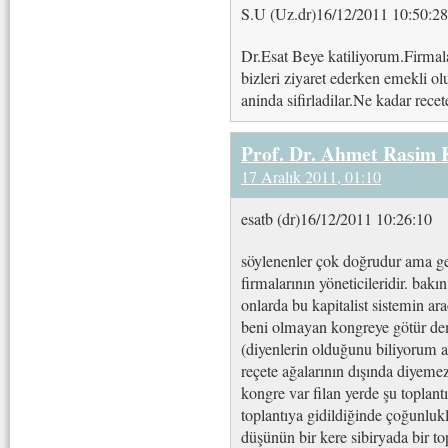
S.U (Uz.dr)16/12/2011 10:50:28
Dr.Esat Beye katiliyorum.Firmal
bizleri ziyaret ederken emekli o
aninda sifirladilar.Ne kadar rece
Prof. Dr. Ahmet Rasim
17 Aralık 2011, 01:10
esatb (dr)16/12/2011 10:26:10
söylenenler çok doğrudur ama ge
firmalarının yöneticileridir. bak
onlarda bu kapitalist sistemin ara
beni olmayan kongreye götür de
(diyenlerin olduğunu biliyorum 
reçete ağalarının dışında diyeme
kongre var filan yerde şu toplantı 
toplantıya gidildiğinde çoğunlukl
düşünün bir kere sibiryada bir to