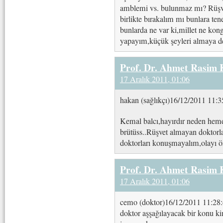
amblemi vs. bulunmaz mı? Rüşv
birlikte bırakalım mı bunlara te
bunlarda ne var ki,millet ne kong
yapayım,küçük şeyleri almaya d
Prof. Dr. Ahmet Rasim
17 Aralık 2011, 01:06
hakan (sağlıkçı)16/12/2011 11:3
Kemal balcı,hayırdır neden heme
brütüss..Rüşvet almayan doktorlar
doktorları konuşmayalım,olayı ör
Prof. Dr. Ahmet Rasim
17 Aralık 2011, 01:06
cemo (doktor)16/12/2011 11:28:4
doktor aşşağılayacak bir konu k