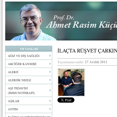
TIP YAZILARI
İLAÇTA RÜŞVET ÇARKI
AĞIZ VE DİŞ SAĞLIĞI
17 Aralık 2011
Yayınlanma tarihi:
AKCİĞER KANSERİ
ALERJİ
ALERJİK NEZLE
AŞI TEDAVİSİ
(İMMUNOTERAPİ)
AŞILAR
ASTIM