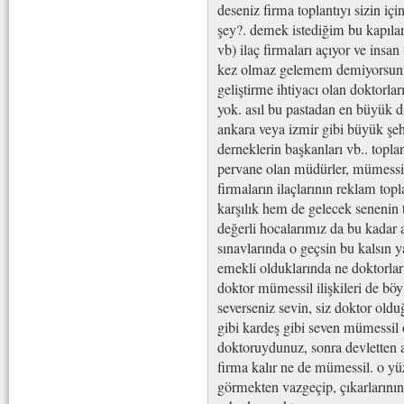
deseniz firma toplantıyı sizin i
şey?. demek istediğim bu kapıları
vb) ilaç firmaları açıyor ve insan
kez olmaz gelemem demiyorsunuz.
geliştirme ihtiyacı olan doktorlar
yok. asıl bu pastadan en büyük d
ankara veya izmir gibi büyük şehi
derneklerin başkanları vb.. toplan
pervane olan müdürler, mümessill
firmaların ilaçlarının reklam top
karşılık hem de gelecek senenin t
değerli hocalarımız da bu kadar a
sınavlarında o geçsin bu kalsın y
emekli olduklarında ne doktorla
doktor mümessil ilişkileri de böyl
severseniz sevin, siz doktor oldu
gibi kardeş gibi seven mümessil 
doktoruydunuz, sonra devletten a
firma kalır ne de mümessil. o yü
görmekten vazgeçip, çıkarlarının 