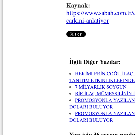
Kaynak:
https://www.sabah.com.tr/
carkini-anlatiyor
İlgili Diğer Yazılar:
HEKİMLERİN ÇOĞU İLAÇ 
TANITIM ETKİNLİKLERİNDE
7 MİLYARLIK SOYGUN
BİR İLAÇ MÜMESSİLİNİN 
PROMOSYONLA YAZILAN İ
DOLARI BULUYOR
PROMOSYONLA YAZILAN İ
DOLARI BULUYOR
Yazı için 36 yorum yapıl