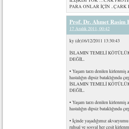
İLİŞKİSİ YOK …CAK PROT
PARA ONLAR İÇİN ..ÇAR
Prof. Dr. Ahmet Rasim
17 Aralık 2011, 00:42
ky (dr)16/12/2011 13:30:43
İSLAMIN TEMELİ KÖTÜLÜ
DEĞİL.
• Yaşam tarzı denilen kirlenmiş 
hastalığın dipsiz bataklığında ç
İSLAMIN TEMELİ KÖTÜLÜ
DEĞİL.
• Yaşam tarzı denilen kirlenmiş 
hastalığın dipsiz bataklığında çı
• İçinde yaşadığımız akvaryumu h
ruhsal ve sosyal her çeşit kirlen