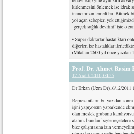
tedavi edip yine aynı kirli ak
kirlenmesini önlemek ise idrak s
inancımızın temeli bu. Bitmek bi
yol açan sebepleri yok ettiğimiz
‘gerçek sağlık devrimi’ işte o za
• Süper doktorlar hastalıkları önl
diğerleri ise hastalıklar ilerledi
(Milattan 2600 yıl önce yazılan 1
Prof. Dr. Ahmet Rasim
17 Aralık 2011, 00:55
Dr Erkan (Uzm Dr)16/12/2011 
Reprezantların bu yazıdan sonra
işini yapıyorsun yaparkende ekme
olan meslek grubunu karalıyorsun
alalım. bundan böyle reçetelere 
bize çalışmasına izin vermeyelim 
oluruz bu oyunu gelin hep berab