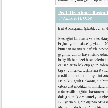
Prof. Dr. Ahmet Rasim
17 Aralık 2011, 00:58
h rıfat özakpınar (plastik cerra
Mesleğini karalama ve meslektaş
başlatılıyor maalesef şöyle ki : 
kullanan insanlara haftada birk
geçmişe dönük hayat standardına
hafiyelik için özel hastanelerin 
çalışanlarına bekletip gelip gide
taşra ve merkez teşkilatına 8 yıl
medikal-doktor kirli ilişkisini 
Halbuki Sağlık Bakanlığının bütü
ortopedist-medikal kirli ilişkile
mümessilleri eğitim hastanelerin
dolaşabilmekte ve ameliyata gire
Bu işlerin bilginiz dışında olma
itham altında bıraktığınız bir cam