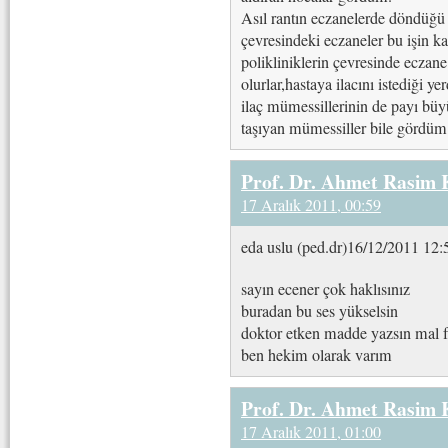
Asıl rantın eczanelerde döndüğü 
çevresindeki eczaneler bu işin ka
polikliniklerin çevresinde eczane 
olurlar,hastaya ilacını istediği 
ilaç mümessillerinin de payı büy
taşıyan mümessiller bile gördü
Prof. Dr. Ahmet Rasim
17 Aralık 2011, 00:59
eda uslu (ped.dr)16/12/2011 12:
sayın ecener çok haklısınız
buradan bu ses yükselsin
doktor etken madde yazsın mal faz
ben hekim olarak varım
Prof. Dr. Ahmet Rasim
17 Aralık 2011, 01:00