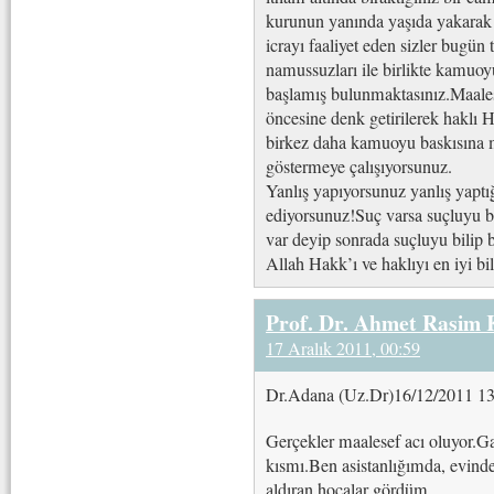
kurunun yanında yaşıda yakarak 
icrayı faaliyet eden sizler bugün 
namussuzları ile birlikte kamuo
başlamış bulunmaktasınız.Maal
öncesine denk getirilerek haklı 
birkez daha kamuoyu baskısına m
göstermeye çalışıyorsunuz.
Yanlış yapıyorsunuz yanlış yapt
ediyorsunuz!Suç varsa suçluyu bu
var deyip sonrada suçluyu bilip
Allah Hakk’ı ve haklıyı en iyi bi
Prof. Dr. Ahmet Rasim
17 Aralık 2011, 00:59
Dr.Adana (Uz.Dr)16/12/2011 13
Gerçekler maalesef acı oluyor.G
kısmı.Ben asistanlığımda, evinde
aldıran hocalar gördüm.