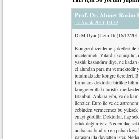
Prof. Dr. Ahmet Rasim
17 Aralık 2011, 00:32
Dr.M.Uyar (Uzm.Dr.)16/12/201
Kongre düzenleme şirketleri ile 
incelenmeli. Yılardır konuşulur,
yazlık kazandırır diye, ne kadarı
el altından para mı vermektedir
tutulmaktadır kongre ücretleri. 
firmaları- doktorlar birlikte bili
kongreler illaki turistik merkezl
İstanbul, Ankara gibi, ve de ka
ücretleri Euro ile ve de astrono
cebinden vermeemez bu yüksek üc
enayi görülür. Doktorlar, ilaç se
ortak değilmiyiz. Neden ilaç sek
arabalara bindirip en pahalı kıya
parasını illa devletten ister. Ned