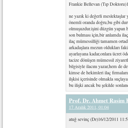
Frankie Bellevan (Tıp Doktoru)
ne yazık ki değerli meslektaşlar 
önemli oranda doğru,bu gibi du
olmuşuzdur.işini düzgün yapan he
son bulması için,bir anlamda ilaç
ilaç mümessilliği tamamen ortada
arkadaşlara mezun oldukları fakü
ayarlayana kadar,onlara ücret ö
tacize dönüşen mümessil ziyaret
bilgisiyle ilacını yazar,hem de de
kimse de hekimleri ilaç firmaları
ilşkisi içerisinde olmakla suçla
bu ilişki ancak bu şekilde sonland
Prof. Dr. Ahmet Rasim
17 Aralık 2011, 01:04
atuğ sevinç (Dr)16/12/2011 11: