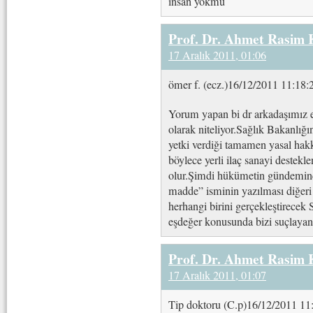
insan yokmu
Prof. Dr. Ahmet Rasim
17 Aralık 2011, 01:06
ömer f. (ecz.)16/12/2011 11:18:
Yorum yapan bi dr arkadaşımız ec
olarak niteliyor.Sağlık Bakanlığı
yetki verdiği tamamen yasal hak
böylece yerli ilaç sanayi destek
olur.Şimdi hükümetin gündeminde
madde” isminin yazılması diğeri
herhangi birini gerçekleştirece
eşdeğer konusunda bizi suçlaya
Prof. Dr. Ahmet Rasim
17 Aralık 2011, 01:07
Tip doktoru (C.p)16/12/2011 11