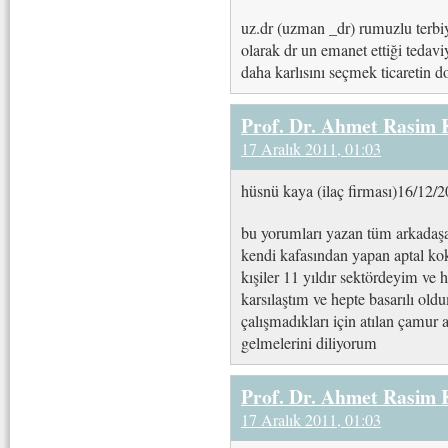
uz.dr (uzman _dr) rumuzlu terbiy
olarak dr un emanet ettiği tedav
daha karlısını seçmek ticaretin d
Prof. Dr. Ahmet Rasim
17 Aralık 2011, 01:03
hüsnü kaya (ilaç firması)16/12/
bu yorumları yazan tüm arkadaşal
kendi kafasından yapan aptal ko
kışiler 11 yıldır sektördeyim ve h
karsılaştım ve hepte basarılı old
çalışmadıkları için atılan çamur 
gelmelerini diliyorum
Prof. Dr. Ahmet Rasim
17 Aralık 2011, 01:03