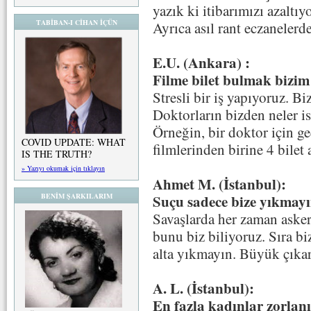
yazık ki itibarımızı azaltıy
TABİBAN-I CİHAN İÇÜN
Ayrıca asıl rant eczanelerd
E.U. (Ankara) :
Filme bilet bulmak bizim
Stresli bir iş yapıyoruz. Bi
Doktorların bizden neler i
Örneğin, bir doktor için g
COVID UPDATE: WHAT
filmlerinden birine 4 bilet 
IS THE TRUTH?
» Yazıyı okumak için tıklayın
Ahmet M. (İstanbul):
Suçu sadece bize yıkmay
BENİM ŞARKILARIM
Savaşlarda her zaman asker
bunu biz biliyoruz. Sıra b
alta yıkmayın. Büyük çıkar 
A. L. (İstanbul):
En fazla kadınlar zorlan