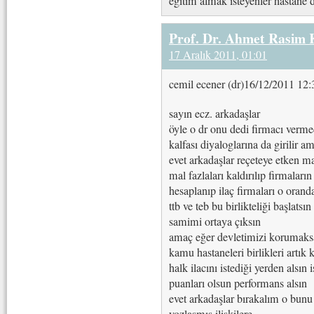
eğitim almak isteyenler hastane 
Prof. Dr. Ahmet Rasim
17 Aralık 2011, 01:01
cemil ecener (dr)16/12/2011 12:
sayın ecz. arkadaşlar
öyle o dr onu dedi firmacı vermed
kalfası diyaloglarına da girilir 
evet arkadaşlar reçeteye etken m
mal fazlaları kaldırılıp firmaların
hesaplanıp ilaç firmaları o orand
ttb ve teb bu birlikteliği başlat
samimi ortaya çıksın
amaç eğer devletimizi korumaks
kamu hastaneleri birlikleri artık 
halk ilacını istediği yerden alsın 
puanları olsun performans alsın
evet arkadaşlar bırakalım o bunu