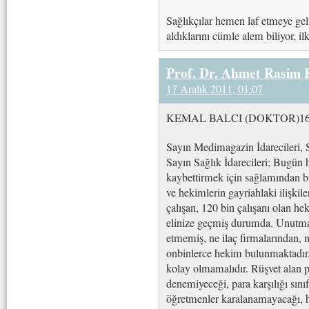
Sağlıkçılar hemen laf etmeye gelm
aldıklarını cümle alem biliyor, il
Prof. Dr. Ahmet Rasim
17 Aralık 2011, 01:07
KEMAL BALCI (DOKTOR)16/1
Sayın Medimagazin İdarecileri, 
Sayın Sağlık İdarecileri; Bugün 
kaybettirmek için sağlamından b
ve hekimlerin gayriahlaki ilişkil
çalışan, 120 bin çalışanı olan he
elinize geçmiş durumda. Unutmayı
etmemiş, ne ilaç firmalarından,
onbinlerce hekim bulunmaktadır
kolay olmamalıdır. Rüşvet alan po
denemiyeceği, para karşılığı sını
öğretmenler karalanamayacağı, ha