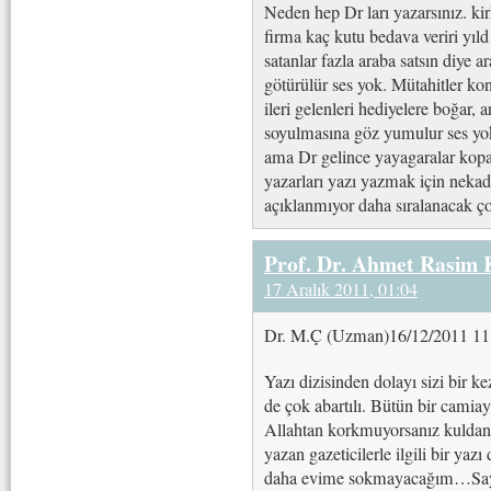
Neden hep Dr ları yazarsınız. kirl
firma kaç kutu bedava veriri yıld
satanlar fazla araba satsın diye a
götürülür ses yok. Mütahitler ko
ileri gelenleri hediyelere boğar, a
soyulmasına göz yumulur ses yok
ama Dr gelince yayagaralar kopar
yazarları yazı yazmak için nekadar
açıklanmıyor daha sıralanacak ç
Prof. Dr. Ahmet Rasim
17 Aralık 2011, 01:04
Dr. M.Ç (Uzman)16/12/2011 11
Yazı dizisinden dolayı sizi bir 
de çok abartılı. Bütün bir camiayı
Allahtan korkmuyorsanız kuldan u
yazan gazeticilerle ilgili bir yaz
daha evime sokmayacağım…Say