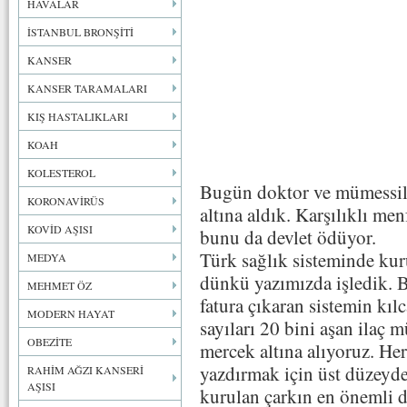
HAVALAR
İSTANBUL BRONŞİTİ
KANSER
KANSER TARAMALARI
KIŞ HASTALIKLARI
KOAH
KOLESTEROL
Bugün doktor ve mümessil a
KORONAVİRÜS
altına aldık. Karşılıklı men
KOVİD AŞISI
bunu da devlet ödüyor.
Türk sağlık sisteminde kuru
MEDYA
dünkü yazımızda işledik. B
MEHMET ÖZ
fatura çıkaran sistemin kıl
MODERN HAYAT
sayıları 20 bini aşan ilaç 
OBEZİTE
mercek altına alıyoruz. Her
yazdırmak için üst düzeyd
RAHİM AĞZI KANSERİ
AŞISI
kurulan çarkın en önemli d