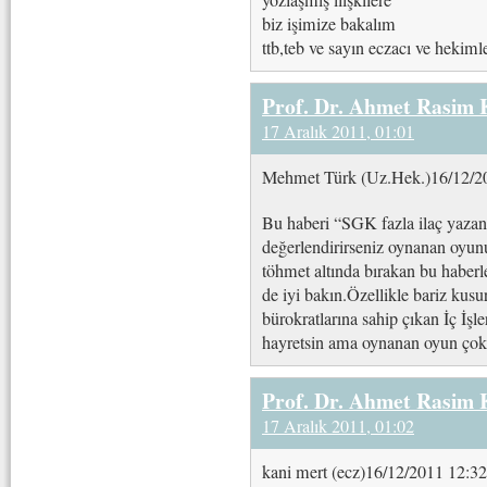
yozlaşmış ilişkilere
biz işimize bakalım
ttb,teb ve sayın eczacı ve hekiml
Prof. Dr. Ahmet Rasim
17 Aralık 2011, 01:01
Mehmet Türk (Uz.Hek.)16/12/2
Bu haberi “SGK fazla ilaç yazanı 
değerlendirirseniz oynanan oyun
töhmet altında bırakan bu haberle
de iyi bakın.Özellikle bariz kus
bürokratlarına sahip çıkan İç İşl
hayretsin ama oynanan oyun ço
Prof. Dr. Ahmet Rasim
17 Aralık 2011, 01:02
kani mert (ecz)16/12/2011 12:32