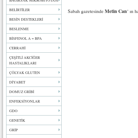
BAĞIRSAK MİKROBİYOTASI
BELİRTİLER
Metin Can
Sabah gazetesinde
‘ ın h
BESİN DESTEKLERİ
BESLENME
BİSFENOL A = BPA
CERRAHİ
ÇEŞİTLİ AKCİĞER
HASTALIKLARI
ÇÖLYAK GLUTEN
DİYABET
DOMUZ GRİBİ
ENFEKSİYONLAR
GDO
GENETİK
GRİP