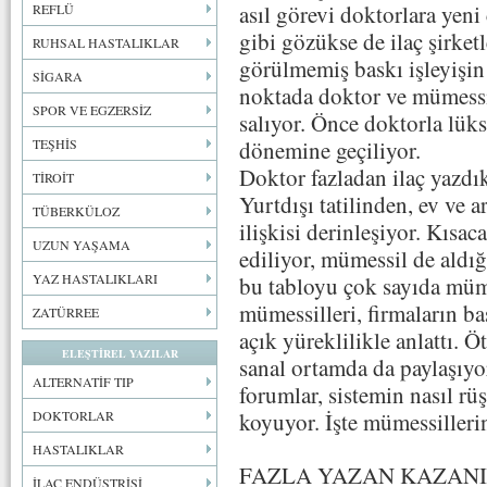
asıl görevi doktorlara yeni
REFLÜ
gibi gözükse de ilaç şirke
RUHSAL HASTALIKLAR
görülmemiş baskı işleyişi
SİGARA
noktada doktor ve mümessil 
SPOR VE EGZERSİZ
salıyor. Önce doktorla lük
TEŞHİS
dönemine geçiliyor.
Doktor fazladan ilaç yazdı
TİROİT
Yurtdışı tatilinden, ev ve 
TÜBERKÜLOZ
ilişkisi derinleşiyor. Kısac
UZUN YAŞAMA
ediliyor, mümessil de aldığ
YAZ HASTALIKLARI
bu tabloyu çok sayıda müme
mümessilleri, firmaların bas
ZATÜRREE
açık yüreklilikle anlattı. 
ELEŞTİREL YAZILAR
sanal ortamda da paylaşıyor
ALTERNATİF TIP
forumlar, sistemin nasıl r
DOKTORLAR
koyuyor. İşte mümessiller
HASTALIKLAR
FAZLA YAZAN KAZAN
İLAÇ ENDÜSTRİSİ