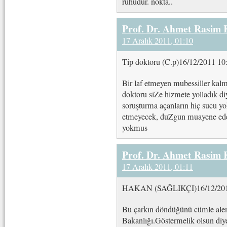
ruhudur. nokta..
Prof. Dr. Ahmet Rasim
17 Aralık 2011, 01:10
Tip doktoru (C.p)16/12/2011 10
Bir laf etmeyen mubessiller kal
doktoru siZe hizmete yolladık d
soruşturma açanların hiç sucu yo
etmeyecek, duZgun muayene eden
yokmus
Prof. Dr. Ahmet Rasim
17 Aralık 2011, 01:11
HAKAN (SAĞLIKÇI)16/12/201
Bu çarkın döndüğünü cümle alem
Bakanlığı.Göstermelik olsun diy