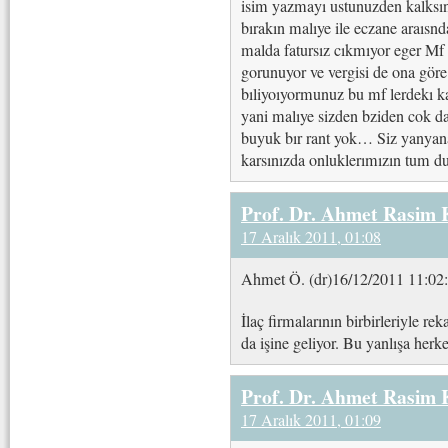
isim yazmayı ustunuzden kalksın 
bırakın malıye ile eczane araısnd
malda fatursız cıkmıyor eger Mf 
gorunuyor ve vergisi de ona göre
bıliyoıyormunuz bu mf lerdekı ka
yani malıye sizden bziden cok d
buyuk bır rant yok… Siz yanyan
karsınızda onluklerımızın tum 
Prof. Dr. Ahmet Rasim
17 Aralık 2011, 01:08
Ahmet Ö. (dr)16/12/2011 11:02
İlaç firmalarının birbirleriyle r
da işine geliyor. Bu yanlışa herke
Prof. Dr. Ahmet Rasim
17 Aralık 2011, 01:09