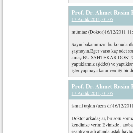
Prof. Dr. Ahmet Rasim
17 Aralık 2011, 01:05
mümtaz (Doktor)16/12/2011 11
Sayın bakanımızın bu konuda ilk 
şaşmayın.Eger varsa kaç adet so
amaç BU SAHTEKAR DOKTOR
yaptıklarınız (şiddet) ve yaptı
işler yapmaya karar verdiği 
Prof. Dr. Ahmet Rasim
17 Aralık 2011, 01:05
ismail taşkın (uzm dr)16/12/201
Doktor arkadaşlar, bir soru sorm
kendinize verin: Evinizde , araba
eşantiyon adı altında ,ıslak havl