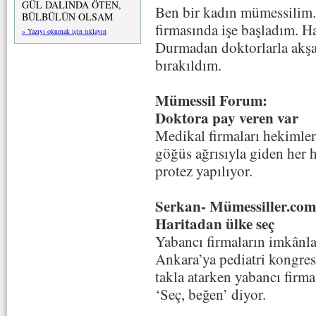
GÜL DALINDA ÖTEN,
Ben bir kadın mümessilim. İ
BÜLBÜLÜN OLSAM
firmasında işe başladım. H
» Yazıyı okumak için tıklayın
Durmadan doktorlarla akş
bırakıldım.
Mümessil Forum:
Doktora pay veren var
Medikal firmaları hekimle
göğüs ağrısıyla giden her h
protez yapılıyor.
Serkan- Mümessiller.com
Haritadan ülke seç
Yabancı firmaların imkânlar
Ankara’ya pediatri kongres
takla atarken yabancı firm
‘Seç, beğen’ diyor.