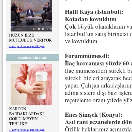
Halil Kaya (İstanbul):
Kotadan kovuldum
Çok
büyük olanaklarım var
İstanbul’un satış birinci
HÜZÜN BİZE
ve kovuldum.
MUTLULUK VERİYOR
» Yazıyı okumak için tıklayın
Forummümessil:
DERDİME BİR ÇARE
İlaç harcaması yüzde 60 
İlaç mümessilleri sürekli 
sürekli bizleri arayarak he
yapar. Çalışan arkadaşları
adına sistem dışı bazı işler
reçeteleme oranı yüzde yüz
KARTON
Enes Şimşek (Konya):
BARDAKLARDAKİ
GÖRÜLMEYEN
Asıl rant eczanelerde dö
TEHLİKE
Özlük haklarımız açımızdan
» Yazıyı okumak için tıklayın