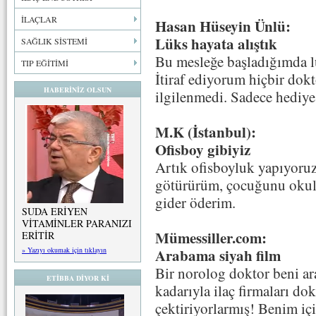
İLAÇLAR
Hasan Hüseyin Ünlü:
Lüks hayata alıştık
SAĞLIK SİSTEMİ
Bu mesleğe başladığımda lü
TIP EĞİTİMİ
İtiraf ediyorum hiçbir dokt
HABERİNİZ OLSUN
ilgilenmedi. Sadece hediye
M.K (İstanbul):
Ofisboy gibiyiz
Artık ofisboyluk yapıyoru
götürürüm, çocuğunu okuld
gider öderim.
SUDA ERİYEN
VİTAMİNLER PARANIZI
Mümessiller.com:
ERİTİR
» Yazıyı okumak için tıklayın
Arabama siyah film
Bir norolog doktor beni a
ETİBBA DİYOR Kİ
kadarıyla ilaç firmaları do
çektiriyorlarmış! Benim içi