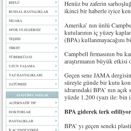
Henüz bu zaferin sarhoşlu
REFLÜ
ikinci bir haberle iyice k
RUHSAL HASTALIKLAR
SİGARA
Amerika’ nın ünlü Campbel
SPOR VE EGZERSİZ
kutularının iç yüzey kapl
(BPA) kullanmayacağını bi
TEŞHİS
TİROİT
Campbell firmasının bu kar
TÜBERKÜLOZ
araştırmanın büyük etkisi
UZUN YAŞAMA
Geçen sene JAMA dergisind
YAZ HASTALIKLARI
süreyle günde bir kutu kon
ZATÜRREE
idrarındaki BPA’ nın açık 
ELEŞTİREL YAZILAR
yüzde 1.200 (yazı ile: bin 
ALTERNATİF TIP
BPA giderek terk ediliyo
DOKTORLAR
HASTALIKLAR
BPA’ yı geçen seneki plasti
İLAÇ ENDÜSTRİSİ