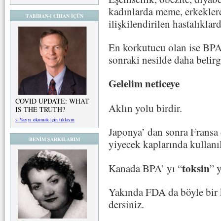
kadınlarda meme, erkeklerd
TABİBAN-I CİHAN İÇÜN
ilişkilendirilen hastalıklard
En korkutucu olan ise BPA’
sonraki nesilde daha belirg
Gelelim neticeye
COVID UPDATE: WHAT
Aklın yolu birdir.
IS THE TRUTH?
» Yazıyı okumak için tıklayın
Japonya’ dan sonra Fransa
BENİM ŞARKILARIM
yiyecek kaplarında kullanı
toksin
Kanada BPA’ yı “
” 
Yakında FDA da böyle bir k
dersiniz.