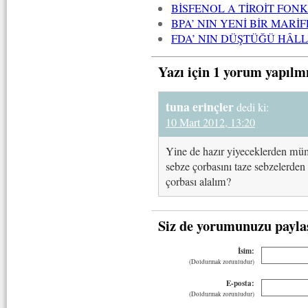
BİSFENOL A TİROİT FON
BPA’ NIN YENİ BİR MARİ
FDA’ NIN DÜŞTÜĞÜ HÂL
Yazı için 1 yorum yapılm
tuna erinçler
dedi ki:
10 Mart 2012, 13:20
Yine de hazır yiyeceklerden m
sebze çorbasını taze sebzelerde
çorbası alalım?
Siz de yorumunuzu payla
İsim:
(Doldurmak zorunludur)
E-posta:
(Doldurmak zorunludur)