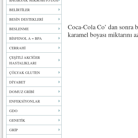
BAĞIRSAK MİKROBİYOTASI
BELİRTİLER
BESİN DESTEKLERİ
Coca-Cola Co’ dan sonra b
BESLENME
karamel boyası miktarını a
BİSFENOL A = BPA
CERRAHİ
ÇEŞİTLİ AKCİĞER
HASTALIKLARI
ÇÖLYAK GLUTEN
DİYABET
DOMUZ GRİBİ
ENFEKSİYONLAR
GDO
GENETİK
GRİP