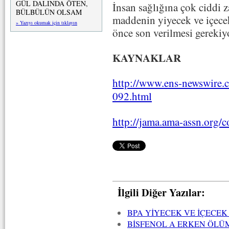
GÜL DALINDA ÖTEN,
İnsan sağlığına çok ciddi z
BÜLBÜLÜN OLSAM
maddenin yiyecek ve içecek
» Yazıyı okumak için tıklayın
önce son verilmesi gerekiy
KAYNAKLAR
http://www.ens-newswire
092.html
http://jama.ama-assn.org/c
İlgili Diğer Yazılar:
BPA YİYECEK VE İÇECE
BİSFENOL A ERKEN ÖLÜM