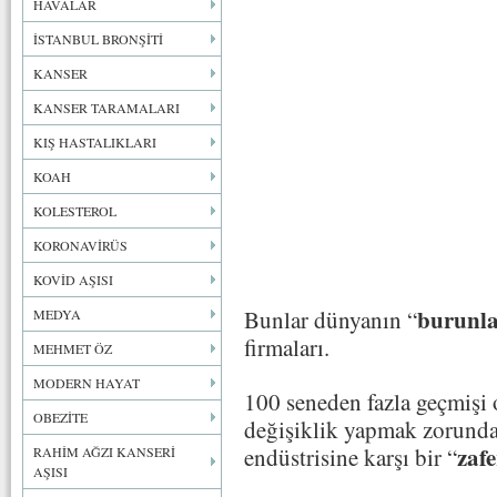
HAVALAR
İSTANBUL BRONŞİTİ
KANSER
KANSER TARAMALARI
KIŞ HASTALIKLARI
KOAH
KOLESTEROL
KORONAVİRÜS
KOVİD AŞISI
burunla
Bunlar dünyanın “
MEDYA
firmaları.
MEHMET ÖZ
MODERN HAYAT
100 seneden fazla geçmişi 
OBEZİTE
değişiklik yapmak zorunda 
zafe
endüstrisine karşı bir “
RAHİM AĞZI KANSERİ
AŞISI