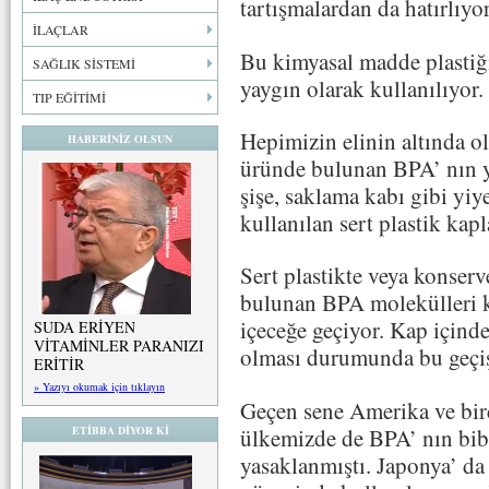
tartışmalardan da hatırlıyo
İLAÇLAR
Bu kimyasal madde plastiği
SAĞLIK SİSTEMİ
yaygın olarak kullanılıyor.
TIP EĞİTİMİ
Hepimizin elinin altında o
HABERİNİZ OLSUN
üründe bulunan BPA’ nın ya
şişe, saklama kabı gibi yi
kullanılan sert plastik kap
Sert plastikte veya konser
bulunan BPA molekülleri k
içeceğe geçiyor. Kap içinde
SUDA ERİYEN
VİTAMİNLER PARANIZI
olması durumunda bu geçiş
ERİTİR
» Yazıyı okumak için tıklayın
Geçen sene Amerika ve bir
ülkemizde de BPA’ nın bib
ETİBBA DİYOR Kİ
yasaklanmıştı. Japonya’ da