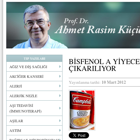
TIP YAZILARI
BİSFENOL A YİYEC
ÇIKARILIYOR
AĞIZ VE DİŞ SAĞLIĞI
AKCİĞER KANSERİ
10 Mart 2012
Yayınlanma tarihi:
ALERJİ
ALERJİK NEZLE
AŞI TEDAVİSİ
(İMMUNOTERAPİ)
AŞILAR
ASTIM