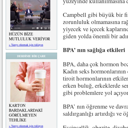
yüzeyinde kullanılmasına d
Campbell gibi büyük bir fi
zorunluluk olmamasına rağ
yiyecek ve içecek kapları
HÜZÜN BİZE
giden yolda önemli bir a
MUTLULUK VERİYOR
» Yazıyı okumak için tıklayın
BPA’ nın sağlığa etkileri
DERDİME BİR ÇARE
BPA, daha çok hormon bozu
Kadın seks hormonlarının et
tiroit hormonlarının etkiler
erken buluğ, erkeklerde se
gibi problemlere yol açıyor
BPA’ nın öğrenme ve davran
KARTON
BARDAKLARDAKİ
saldırganlığı artırdığı ve ö
GÖRÜLMEYEN
TEHLİKE
Eşcinsellik, obezite, diyabe
» Yazıyı okumak için tıklayın