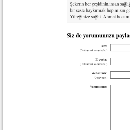
Şekerin her çeşidinin,insan sağl
bir sesle haykırmak hepimizin gö
Yüreğinize sağlık Ahmet hoca
Siz de yorumunuzu payla
İsim:
(Doldurmak zorunludur)
E-posta:
(Doldurmak zorunludur)
Websiteniz:
(Opsiyonel)
Yorumunuz: