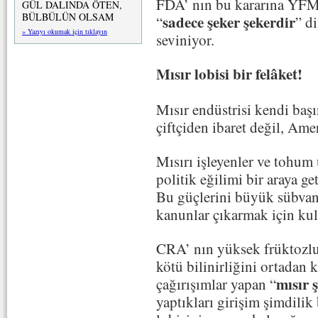
FDA’ nın bu kararına YFMŞ
GÜL DALINDA ÖTEN,
BÜLBÜLÜN OLSAM
sadece şeker şekerdir
“
” d
» Yazıyı okumak için tıklayın
seviniyor.
Mısır lobisi bir felâket!
Mısır endüstrisi kendi başı
çiftçiden ibaret değil, Ame
Mısırı işleyenler ve tohum 
politik eğilimi bir araya get
Bu güçlerini büyük sübvans
kanunlar çıkarmak için kul
CRA’ nın yüksek früktozlu
kötü bilinirliğini ortadan
mısır 
çağırışımlar yapan “
yaptıkları girişim şimdil