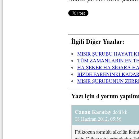
İlgili Diğer Yazılar:
MISIR ŞURUBU HAYATI K
TÜM ZAMANLARIN EN TEH
HA ŞEKER HA SİGARA H
BİZDE FARENİNKİ KADAR
MISIR ŞURUBUNUN ZERRE
Yazı için 4 yorum yapılm
Canan Karatay
dedi ki:
08 Haziran 2012, 05:56
Frùktozun formùlù alkolün form
gelir. Glikoz altı karbonludur. F