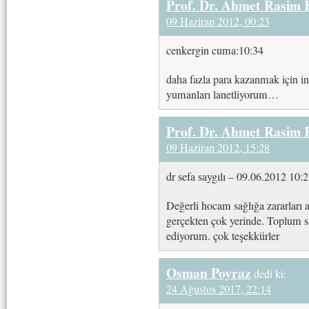
Prof. Dr. Ahmet Rasim
09 Haziran 2012, 00:23
cenkergin cuma:10:34
daha fazla para kazanmak için in
yumanları lanetliyorum…
Prof. Dr. Ahmet Rasim
09 Haziran 2012, 15:28
dr sefa saygılı – 09.06.2012 10:
Değerli hocam sağlığa zararları a
gerçekten çok yerinde. Toplum sa
ediyorum. çok teşekkürler
Osman Poyraz
dedi ki:
24 Ağustos 2017, 22:14