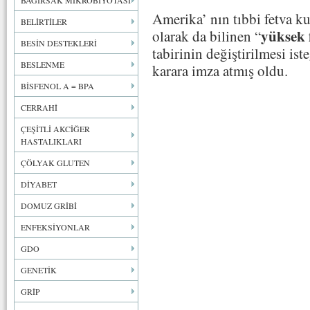
BAĞIRSAK MİKROBİYOTASI
Amerika’ nın tıbbi fetva k
BELİRTİLER
yüksek 
olarak da bilinen “
BESİN DESTEKLERİ
tabirinin değiştirilmesi is
BESLENME
karara imza atmış oldu.
BİSFENOL A = BPA
CERRAHİ
ÇEŞİTLİ AKCİĞER
HASTALIKLARI
ÇÖLYAK GLUTEN
DİYABET
DOMUZ GRİBİ
ENFEKSİYONLAR
GDO
GENETİK
GRİP