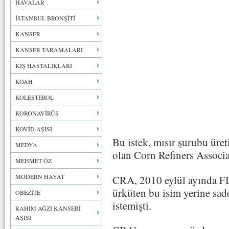
HAVALAR
İSTANBUL BRONŞİTİ
KANSER
KANSER TARAMALARI
KIŞ HASTALIKLARI
KOAH
KOLESTEROL
KORONAVİRÜS
KOVİD AŞISI
Bu istek, mısır şurubu üret
MEDYA
olan Corn Refiners Associa
MEHMET ÖZ
MODERN HAYAT
CRA, 2010 eylül ayında FD
ürküten bu isim yerine sad
OBEZİTE
istemişti.
RAHİM AĞZI KANSERİ
AŞISI