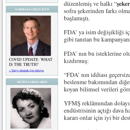
şeker
düzenlemiş ve halkı “
sofra şekerinden farkı olm
TABİBAN-I CİHAN İÇÜN
başlamıştı.
FDA’ ya isim değişikliği i
gibi tanıtan bu kampanyan
FDA’ nın bu isteklerine ol
kızdırmış:
COVID UPDATE: WHAT
IS THE TRUTH?
» Yazıyı okumak için tıklayın
“FDA’ nın iddiası geçersiz
beslenme bakımından diğer 
BENİM ŞARKILARIM
koyan bilimsel verileri gö
YFMŞ reklâmından dolayı 
endüstrisinin açtığı dava 
kararı onlar için iyi bir de