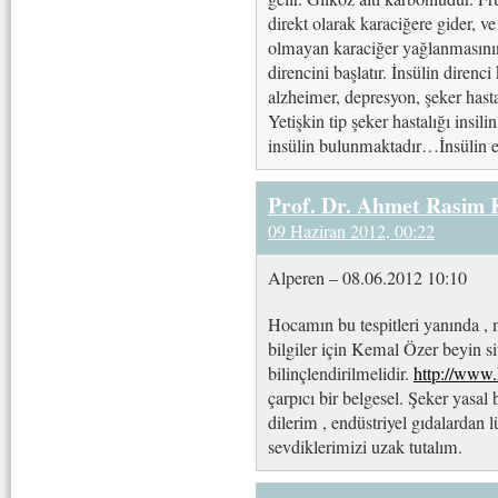
direkt olarak karaciğere gider, v
olmayan karaciğer yağlanmasının
direncini başlatır. İnsülin direnci
alzheimer, depresyon, şeker hasta
Yetişkin tip şeker hastalığı insili
insülin bulunmaktadır…İnsülin ek
Prof. Dr. Ahmet Rasim
09 Haziran 2012, 00:22
Alperen – 08.06.2012 10:10
Hocamın bu tespitleri yanında , 
bilgiler için Kemal Özer beyin sit
bilinçlendirilmelidir.
http://www
çarpıcı bir belgesel. Şeker yasal
dilerim , endüstriyel gıdalardan 
sevdiklerimizi uzak tutalım.