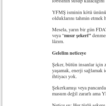
lobisinin susup kalacağını
YFMŞ isminin kötü ününü s
olduklarını tahmin etmek h
Mesela, yarın bir gün FDA
mısır şekeri”
veya “
denmesi
lâzım.
Gelelim neticeye
Şeker, bütün insanlar için z
yaşamak, enerji sağlamak iç
ihtiyacı yok.
Şekerkamışı veya pancardan
masum değil zararlı ama Y
Netice şu: Her türlü şekere