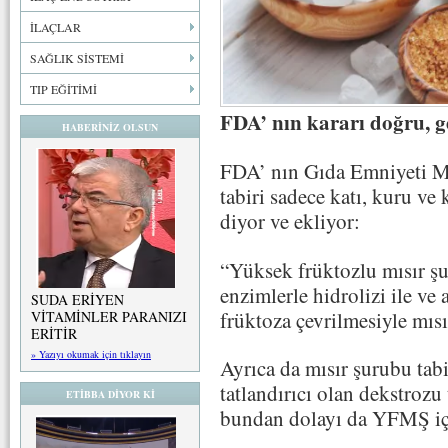
İLAÇLAR
SAĞLIK SİSTEMİ
TIP EĞİTİMİ
FDA’ nın kararı doğru, g
HABERİNİZ OLSUN
FDA’ nın Gıda Emniyeti 
tabiri sadece katı, kuru ve 
diyor ve ekliyor:
“Yüksek früktozlu mısır 
enzimlerle hidrolizi ile ve
SUDA ERİYEN
früktoza çevrilmesiyle mısır
VİTAMİNLER PARANIZI
ERİTİR
» Yazıyı okumak için tıklayın
Ayrıca da mısır şurubu tabi
tatlandırıcı olan dekstroz
ETİBBA DİYOR Kİ
bundan dolayı da YFMŞ içi