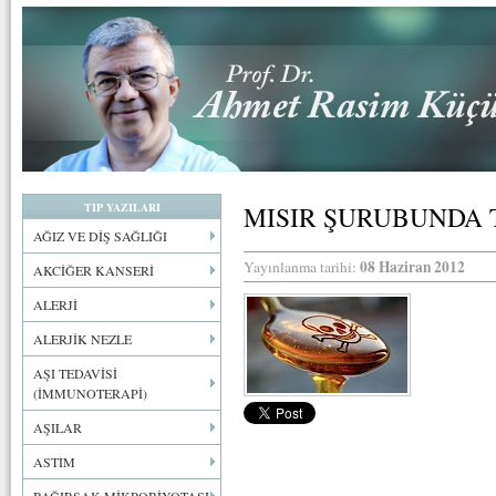
TIP YAZILARI
MISIR ŞURUBUNDA 
AĞIZ VE DİŞ SAĞLIĞI
08 Haziran 2012
Yayınlanma tarihi:
AKCİĞER KANSERİ
ALERJİ
ALERJİK NEZLE
AŞI TEDAVİSİ
(İMMUNOTERAPİ)
AŞILAR
ASTIM