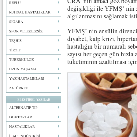
CRA’ nın amacı göz boyama
REFLÜ
değişikliği ile YFMŞ’ nin z
RUHSAL HASTALIKLAR
algılanmasını sağlamak isti
SİGARA
YFMŞ’ nin ensülin direncine
SPOR VE EGZERSİZ
diyabet, kalp krizi, hipert
TEŞHİS
hastalığın bir numaralı se
TİROİT
sayısı her geçen gün hızla
TÜBERKÜLOZ
tüketiminin azaltılması için
UZUN YAŞAMA
YAZ HASTALIKLARI
ZATÜRREE
ELEŞTİREL YAZILAR
ALTERNATİF TIP
DOKTORLAR
HASTALIKLAR
İLAÇ ENDÜSTRİSİ