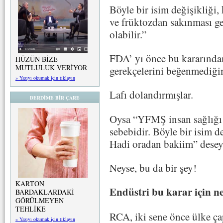
Böyle bir isim değişikliği, 
ve früktozdan sakınması ger
olabilir.”
FDA’ yı önce bu kararında
HÜZÜN BİZE
MUTLULUK VERİYOR
gerekçelerini beğenmediği
» Yazıyı okumak için tıklayın
Lafı dolandırmışlar.
DERDİME BİR ÇARE
Oysa “YFMŞ insan sağlığı i
sebebidir. Böyle bir isim d
Hadi oradan bakiim” deseyd
Neyse, bu da bir şey!
KARTON
Endüstri bu karar için n
BARDAKLARDAKİ
GÖRÜLMEYEN
TEHLİKE
RCA, iki sene önce ülke ç
» Yazıyı okumak için tıklayın