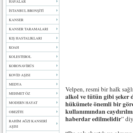
HAVALAR
İSTANBUL BRONŞİTİ
KANSER
KANSER TARAMALARI
KIŞ HASTALIKLARI
KOAH
KOLESTEROL
KORONAVİRÜS
KOVİD AŞISI
MEDYA
Velpen, resmi bir halk sağl
MEHMET ÖZ
alkol ve tütün gibi şeker 
hükümete önemli bir göre
MODERN HAYAT
kullanımından caydırılmal
OBEZİTE
haberdar edilmelidir
” di
RAHİM AĞZI KANSERİ
AŞISI