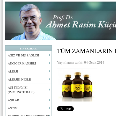
TIP YAZILARI
TÜM ZAMANLARIN E
AĞIZ VE DİŞ SAĞLIĞI
04 Ocak 2014
Yayınlanma tarihi:
AKCİĞER KANSERİ
ALERJİ
ALERJİK NEZLE
AŞI TEDAVİSİ
(İMMUNOTERAPİ)
AŞILAR
ASTIM