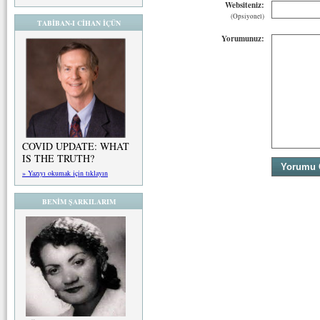
Websiteniz:
(Opsiyonel)
TABİBAN-I CİHAN İÇÜN
Yorumunuz:
COVID UPDATE: WHAT
IS THE TRUTH?
» Yazıyı okumak için tıklayın
BENİM ŞARKILARIM