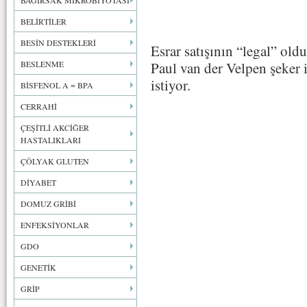
BAĞIRSAK MİKROBİYOTASI
BELİRTİLER
BESİN DESTEKLERİ
Esrar satışının “legal” o
BESLENME
Paul van der Velpen şeker 
istiyor.
BİSFENOL A = BPA
CERRAHİ
ÇEŞİTLİ AKCİĞER
HASTALIKLARI
ÇÖLYAK GLUTEN
DİYABET
DOMUZ GRİBİ
ENFEKSİYONLAR
GDO
GENETİK
GRİP