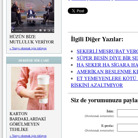
HÜZÜN BİZE
İlgili Diğer Yazılar:
MUTLULUK VERİYOR
» Yazıyı okumak için tıklayın
ŞEKERLİ MEŞRUBAT VERG
SÜPER BESİN DİYE BİR Ş
DERDİME BİR ÇARE
HA ŞEKER HA SİGARA H
AMERİKAN BESLENME KI
ET YEMEYENLERE KÖTÜ 
RİSKİNİ AZALTMIYOR
Siz de yorumunuzu payla
İsim:
KARTON
(Doldurmak zorunludur)
BARDAKLARDAKİ
GÖRÜLMEYEN
E-posta:
TEHLİKE
(Doldurmak zorunludur)
» Yazıyı okumak için tıklayın