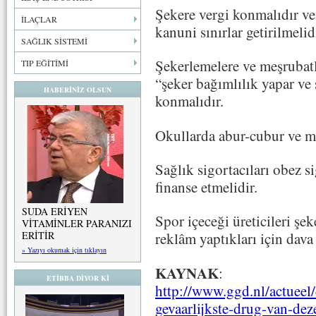
Şekere vergi konmalıdır ve
İLAÇLAR
kanuni sınırlar getirilmelid
SAĞLIK SİSTEMİ
Şekerlemelere ve meşrubatl
TIP EĞİTİMİ
“şeker bağımlılık yapar ve s
HABERİNİZ OLSUN
konmalıdır.
Okullarda abur-cubur ve me
Sağlık sigortacıları obez si
finanse etmelidir.
SUDA ERİYEN
Spor içeceği üreticileri şek
VİTAMİNLER PARANIZI
ERİTİR
reklâm yaptıkları için dava
» Yazıyı okumak için tıklayın
KAYNAK
:
ETİBBA DİYOR Kİ
http://www.ggd.nl/actueel
gevaarlijkste-drug-van-deze