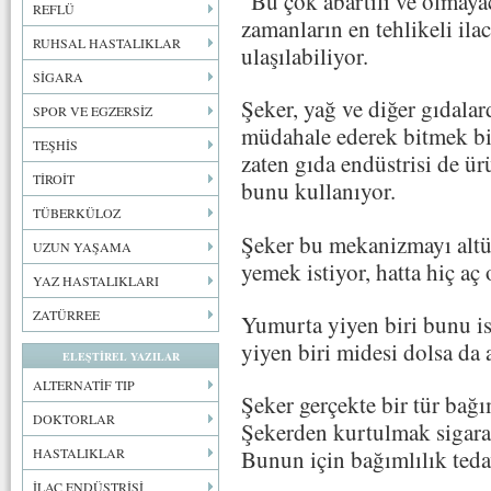
“Bu çok abartılı ve olmayac
REFLÜ
zamanların en tehlikeli ila
RUHSAL HASTALIKLAR
ulaşılabiliyor.
SİGARA
Şeker, yağ ve diğer gıdalar
SPOR VE EGZERSİZ
müdahale ederek bitmek bi
TEŞHİS
zaten gıda endüstrisi de ür
TİROİT
bunu kullanıyor.
TÜBERKÜLOZ
Şeker bu mekanizmayı altüs
UZUN YAŞAMA
yemek istiyor, hatta hiç aç
YAZ HASTALIKLARI
ZATÜRREE
Yumurta yiyen biri bunu is
yiyen biri midesi dolsa da
ELEŞTİREL YAZILAR
ALTERNATİF TIP
Şeker gerçekte bir tür bağı
DOKTORLAR
Şekerden kurtulmak sigarad
HASTALIKLAR
Bunun için bağımlılık tedav
İLAÇ ENDÜSTRİSİ