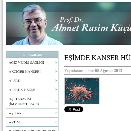
TIP YAZILARI
EŞİMDE KANSER HÜ
AĞIZ VE DİŞ SAĞLIĞI
05 Ağustos 2012
Yayınlanma tarihi:
AKCİĞER KANSERİ
ALERJİ
ALERJİK NEZLE
AŞI TEDAVİSİ
(İMMUNOTERAPİ)
AŞILAR
ASTIM