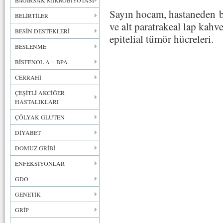
BAĞIRSAK MİKROBİYOTASI
Sayın hocam, hastaneden b
BELİRTİLER
ve alt paratrakeal lap kah
BESİN DESTEKLERİ
epitelial tümör hücreleri.
BESLENME
BİSFENOL A = BPA
CERRAHİ
ÇEŞİTLİ AKCİĞER
HASTALIKLARI
ÇÖLYAK GLUTEN
DİYABET
DOMUZ GRİBİ
ENFEKSİYONLAR
GDO
GENETİK
GRİP