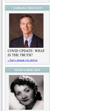
TABİBAN-I CİHAN İÇÜN
COVID UPDATE: WHAT
IS THE TRUTH?
» Yazıyı okumak için tıklayın
BENİM ŞARKILARIM