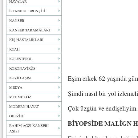
HAVALAR
İSTANBUL BRONŞİTİ
KANSER
KANSER TARAMALARI
KIŞ HASTALIKLARI
KOAH
KOLESTEROL
KORONAVİRÜS
Eşim erkek 62 yaşında günd
KOVİD AŞISI
MEDYA
Şimdi nasıl bir yol izleme
MEHMET ÖZ
MODERN HAYAT
Çok üzgün ve endişeliyim. 
OBEZİTE
BİYOPSİDE MALİGN 
RAHİM AĞZI KANSERİ
AŞISI