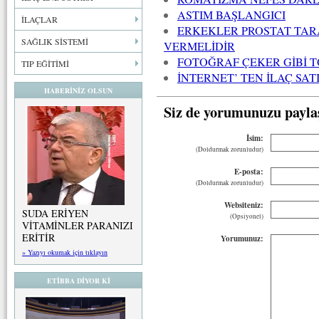
ASTIM BAŞLANGICI
İLAÇLAR
ERKEKLER PROSTAT TA
SAĞLIK SİSTEMİ
VERMELİDİR
FOTOĞRAF ÇEKER GİBİ 
TIP EĞİTİMİ
İNTERNET’ TEN İLAÇ SAT
HABERİNİZ OLSUN
Siz de yorumunuzu payla
İsim:
(Doldurmak zorunludur)
E-posta:
(Doldurmak zorunludur)
Websiteniz:
SUDA ERİYEN
(Opsiyonel)
VİTAMİNLER PARANIZI
ERİTİR
Yorumunuz:
» Yazıyı okumak için tıklayın
ETİBBA DİYOR Kİ