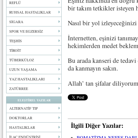
Eşiniz hakkında en doğru 
REFLÜ
bir takım tetkikler isteyen 
RUHSAL HASTALIKLAR
Nasıl bir yol izleyeceğiniz
SİGARA
SPOR VE EGZERSİZ
İnternetten, eşinizi tanıma
TEŞHİS
hekimlerden medet beklem
TİROİT
Bu arada kanseri de tedavi 
TÜBERKÜLOZ
da kanmayın sakın.
UZUN YAŞAMA
YAZ HASTALIKLARI
Allah’ tan şifalar diliyorum
ZATÜRREE
ELEŞTİREL YAZILAR
ALTERNATİF TIP
DOKTORLAR
İlgili Diğer Yazılar:
HASTALIKLAR
ROMATİZMA NEFES DARLI
İLAÇ ENDÜSTRİSİ