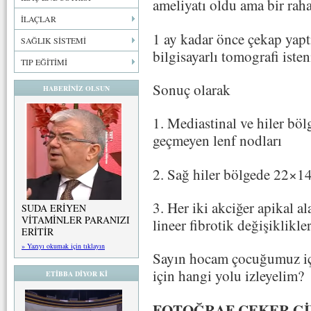
ameliyatı oldu ama bir raha
İLAÇLAR
1 ay kadar önce çekap yaptı
SAĞLIK SİSTEMİ
bilgisayarlı tomografi iste
TIP EĞİTİMİ
Sonuç olarak
HABERİNİZ OLSUN
1. Mediastinal ve hiler böl
geçmeyen lenf nodları
2. Sağ hiler bölgede 22×1
3. Her iki akciğer apikal 
SUDA ERİYEN
VİTAMİNLER PARANIZI
lineer fibrotik değişiklikler
ERİTİR
» Yazıyı okumak için tıklayın
Sayın hocam çocuğumuz için
için hangi yolu izleyelim?
ETİBBA DİYOR Kİ
FOTOĞRAF ÇEKER Gİ