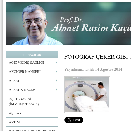
TIP YAZILARI
FOTOĞRAF ÇEKER GİBİ
AĞIZ VE DİŞ SAĞLIĞI
14 Ağustos 2014
Yayınlanma tarihi:
AKCİĞER KANSERİ
ALERJİ
ALERJİK NEZLE
AŞI TEDAVİSİ
(İMMUNOTERAPİ)
AŞILAR
ASTIM