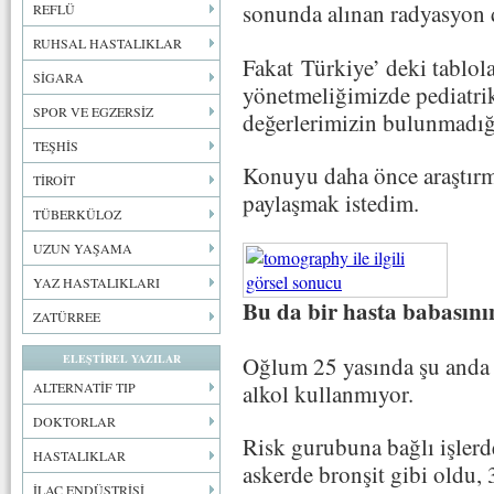
sonunda alınan radyasyon 
REFLÜ
RUHSAL HASTALIKLAR
Fakat Türkiye’ deki tablol
SİGARA
yönetmeliğimizde pediatrik 
SPOR VE EGZERSİZ
değerlerimizin bulunmadığı
TEŞHİS
Konuyu daha önce araştırmı
TİROİT
paylaşmak istedim.
TÜBERKÜLOZ
UZUN YAŞAMA
YAZ HASTALIKLARI
Bu da bir hasta babasın
ZATÜRREE
Oğlum 25 yasında şu anda hi
ELEŞTİREL YAZILAR
alkol kullanmıyor.
ALTERNATİF TIP
DOKTORLAR
Risk gurubuna bağlı işlerd
HASTALIKLAR
askerde bronşit gibi oldu, 
İLAÇ ENDÜSTRİSİ