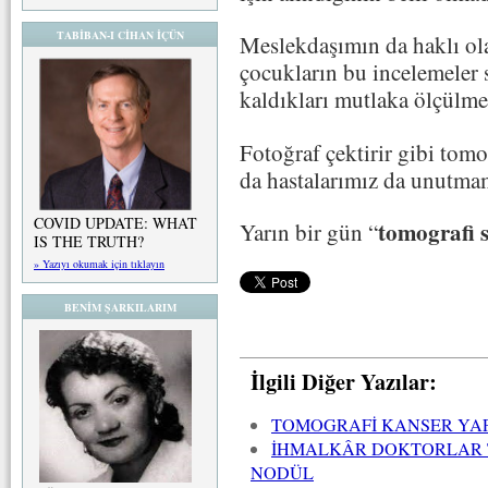
TABİBAN-I CİHAN İÇÜN
Meslekdaşımın da haklı ol
çocukların bu incelemeler 
kaldıkları mutlaka ölçülme
Fotoğraf çektirir gibi tom
da hastalarımız da unutmam
COVID UPDATE: WHAT
tomografi s
Yarın bir gün “
IS THE TRUTH?
» Yazıyı okumak için tıklayın
BENİM ŞARKILARIM
İlgili Diğer Yazılar:
TOMOGRAFİ KANSER YAP
İHMALKÂR DOKTORLAR 
NODÜL