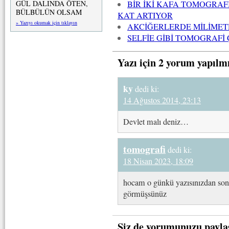
GÜL DALINDA ÖTEN,
BİR İKİ KAFA TOMOGRAF
BÜLBÜLÜN OLSAM
KAT ARTIYOR
» Yazıyı okumak için tıklayın
AKCİĞERLERDE MİLİMET
SELFİE GİBİ TOMOGRAFİ
Yazı için 2 yorum yapılm
ky
dedi ki:
14 Ağustos 2014, 23:13
Devlet malı deniz…
tomografi
dedi ki:
18 Nisan 2023, 18:09
hocam o günkü yazısınızdan sonra
görmüşsünüz
Siz de yorumunuzu payla