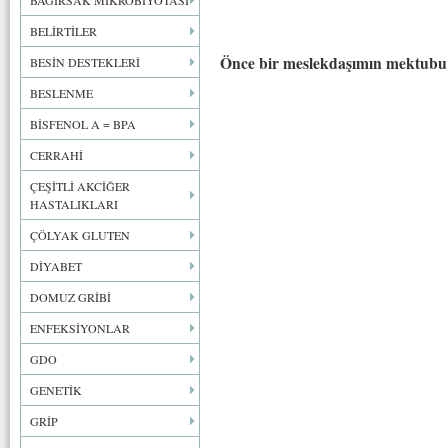
BAĞIRSAK MİKROBİYOTASI
BELİRTİLER
Önce bir meslekdaşımın mektubu
BESİN DESTEKLERİ
BESLENME
BİSFENOL A = BPA
CERRAHİ
ÇEŞİTLİ AKCİĞER
HASTALIKLARI
ÇÖLYAK GLUTEN
DİYABET
DOMUZ GRİBİ
ENFEKSİYONLAR
GDO
GENETİK
GRİP