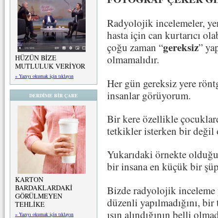
Radyolojik incelemeler, ye
hasta için can kurtarıcı ol
gereksiz
çoğu zaman “
” ya
olmamalıdır.
HÜZÜN BİZE
MUTLULUK VERİYOR
» Yazıyı okumak için tıklayın
Her gün gereksiz yere rönt
insanlar görüyorum.
DERDİME BİR ÇARE
Bir kere özellikle çocuklar
tetkikler isterken bir deği
Yukarıdaki örnekte olduğu 
bir insana en küçük bir şüp
KARTON
BARDAKLARDAKİ
Bizde radyolojik inceleme 
GÖRÜLMEYEN
düzenli yapılmadığını, bir
TEHLİKE
ışın alındığının belli olma
» Yazıyı okumak için tıklayın