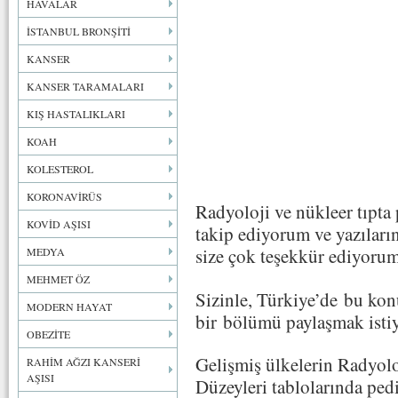
HAVALAR
İSTANBUL BRONŞİTİ
KANSER
KANSER TARAMALARI
KIŞ HASTALIKLARI
KOAH
KOLESTEROL
KORONAVİRÜS
Radyoloji ve nükleer tıpta p
KOVİD AŞISI
takip ediyorum ve yazılarını
size çok teşekkür ediyorum
MEDYA
MEHMET ÖZ
Sizinle, Türkiye’de bu k
MODERN HAYAT
bir bölümü paylaşmak isti
OBEZİTE
Gelişmiş ülkelerin Radyolo
RAHİM AĞZI KANSERİ
AŞISI
Düzeyleri tablolarında pedi