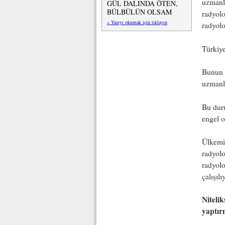
uzmanla
GÜL DALINDA ÖTEN,
BÜLBÜLÜN OLSAM
radyolo
» Yazıyı okumak için tıklayın
radyoloj
Türkiye
Bunun b
uzmanla
Bu duru
engel o
Ülkemiz
radyolo
radyolo
çalışılı
Niteli
yaptır