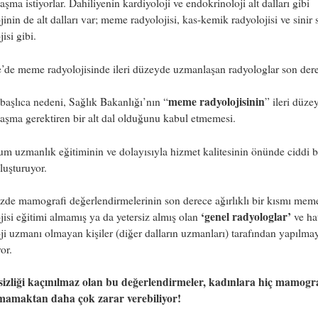
şma istiyorlar. Dahiliyenin kardiyoloji ve endokrinoloji alt dalları gibi
jinin de alt dalları var; meme radyolojisi, kas-kemik radyolojisi ve sinir 
isi gibi.
’de meme radyolojisinde ileri düzeyde uzmanlaşan radyologlar son dere
meme radyolojisinin
aşlıca nedeni, Sağlık Bakanlığı’nın “
” ileri düze
şma gerektiren bir alt dal olduğunu kabul etmemesi.
m uzmanlık eğitiminin ve dolayısıyla hizmet kalitesinin önünde ciddi b
luşturuyor.
de mamografi değerlendirmelerinin son derece ağırlıklı bir kısmı mem
‘genel radyologlar’
jisi eğitimi almamış ya da yetersiz almış olan
ve ha
ji uzmanı olmayan kişiler (diğer dalların uzmanları) tarafından yapılma
yor.
ksizliği kaçınılmaz olan bu değerlendirmeler, kadınlara hiç mamogr
mamaktan daha çok zarar verebiliyor!