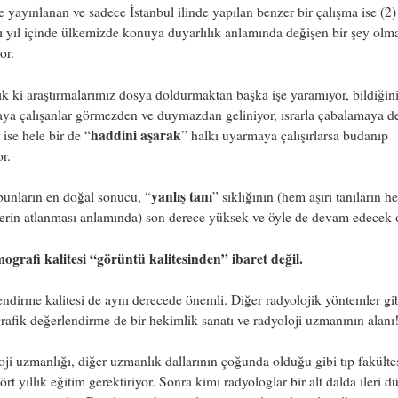
 yayınlanan ve sadece İstanbul ilinde yapılan benzer bir çalışma ise (2)
tı yıl içinde ülkemizde konuya duyarlılık anlamında değişen bir şey olm
or.
k ki araştırmalarımız dosya doldurmaktan başka işe yaramıyor, bildiğin
aya çalışanlar görmezden ve duymazdan geliniyor, ısrarla çabalamaya 
haddini aşarak
 ise hele bir de “
” halkı uyarmaya çalışırlarsa budanıp
or.
yanlış tanı
unların en doğal sonucu, “
” sıklığının (hem aşırı tanıların 
erin atlanması anlamında) son derece yüksek ve öyle de devam edecek 
ografi kalitesi “görüntü kalitesinden” ibaret değil.
ndirme kalitesi de aynı derecede önemli. Diğer radyolojik yöntemler gi
fik değerlendirme de bir hekimlik sanatı ve radyoloji uzmanının alanı
ji uzmanlığı, diğer uzmanlık dallarının çoğunda olduğu gibi tıp fakült
ört yıllık eğitim gerektiriyor. Sonra kimi radyologlar bir alt dalda ileri d