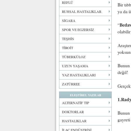
REFLÜ
Bir tıb
ya da ü
RUHSAL HASTALIKLAR
SİGARA
Bedav
“
SPOR VE EGZERSİZ
olabilir
TEŞHİS
Araştır
TİROİT
yoksun 
TÜBERKÜLOZ
Bunun n
UZUN YAŞAMA
değil!
YAZ HASTALIKLARI
ZATÜRREE
Gerçek 
ELEŞTİREL YAZILAR
1.Rady
ALTERNATİF TIP
DOKTORLAR
Bunun s
gayreti
HASTALIKLAR
İLAÇ ENDÜSTRİSİ