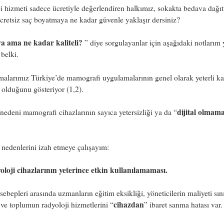
bi hizmeti sadece ücretiyle değerlendiren halkımız, sokakta bedava dağıt
cretsiz saç boyatmaya ne kadar güvenle yaklaşır dersiniz?
a ama ne kadar kaliteli?
” diye sorgulayanlar için aşağıdaki notlarım 
 belki.
malarımız Türkiye’de mamografi uygulamalarının genel olarak yeterli ka
olduğunu gösteriyor (1,2).
dijital olmama
edeni mamografi cihazlarının sayıca yetersizliği ya da “
nedenlerini izah etmeye çalışayım:
oloji cihazlarının yeterince etkin kullanılamaması.
ebepleri arasında uzmanların eğitim eksikliği, yöneticilerin maliyeti sın
cihazdan
 ve toplumun radyoloji hizmetlerini “
” ibaret sanma hatası var.