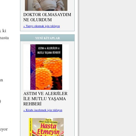
DOKTOR OLMASAYDIM
NE OLURDUM
» Yazıyı okumak için tıklayın
k ki
hasta
YENİ KİTAPLAR
ın
ASTIM VE ALERJİLER
İLE MUTLU YAŞAMA
)
REHBERİ
» Kitabı incelemek için tıklayın
ıyor