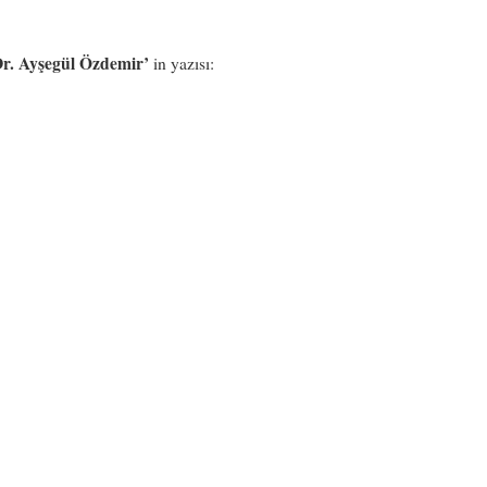
Dr. Ayşegül Özdemir’
in yazısı: