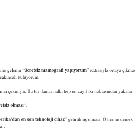
ücretsiz mamografi yapıyorum
üne gelenin “
” iddiasıyla ortaya çıkma
sakıncalı buluyorum.
nizi çekmiştir. Bu tür ilanlar halkı hep en zayıf iki noktasından yakalar:
etsiz olması
“,
rika’dan en son teknoloji cihaz
” getirtilmiş olması. O her ne demek
sa…