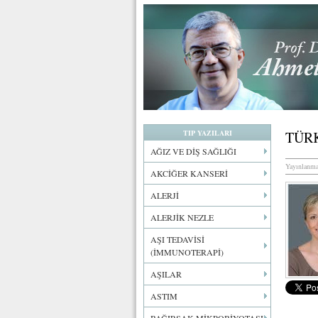
TIP YAZILARI
TÜR
AĞIZ VE DİŞ SAĞLIĞI
Yayınlanma
AKCİĞER KANSERİ
ALERJİ
ALERJİK NEZLE
AŞI TEDAVİSİ
(İMMUNOTERAPİ)
AŞILAR
ASTIM