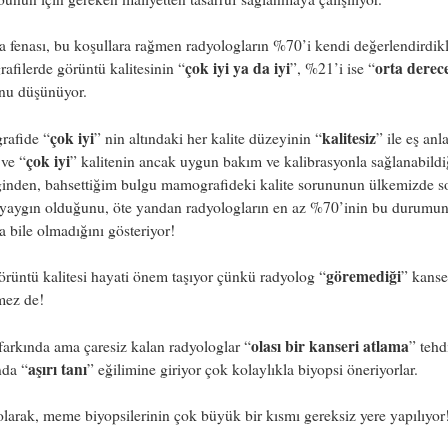
 fenası, bu koşullara rağmen radyologların %70’i kendi değerlendirdikl
çok iyi ya da iyi
orta derece
filerde görüntü kalitesinin “
”, %21’i ise “
nu düşünüyor.
çok iyi
kalitesiz
afide “
” nin altındaki her kalite düzeyinin “
” ile eş an
çok iyi
 ve “
” kalitenin ancak uygun bakım ve kalibrasyonla sağlanabildi
ğinden, bahsettiğim bulgu mamografideki kalite sorununun ülkemizde s
 yaygın olduğunu, öte yandan radyologların en az %70’inin bu durumu
a bile olmadığını gösteriyor!
göremediği
rüntü kalitesi hayati önem taşıyor çünkü radyolog “
” kanse
mez de!
olası bir kanseri atlama
farkında ama çaresiz kalan radyologlar “
” tehd
aşırı tanı
nda “
” eğilimine giriyor çok kolaylıkla biyopsi öneriyorlar.
larak, meme biyopsilerinin çok büyük bir kısmı gereksiz yere yapılıyor