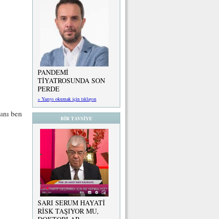
PANDEMİ
TİYATROSUNDA SON
PERDE
» Yazıyı okumak için tıklayın
sını ben
BİR TAVSİYE
SARI SERUM HAYATİ
RİSK TAŞIYOR MU,