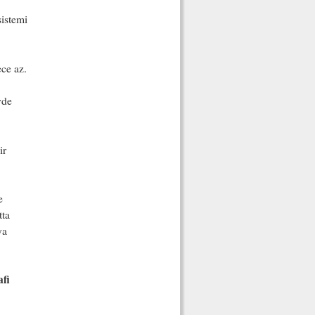
sistemi
ce az.
yde
ir
e
tta
ya
afi