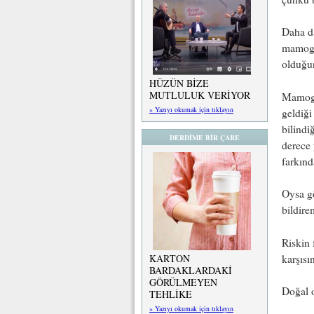
Daha da
mamogra
olduğu
HÜZÜN BİZE
MUTLULUK VERİYOR
Mamogr
» Yazıyı okumak için tıklayın
geldiği
bilindi
DERDİME BİR ÇARE
derece
farkınd
Oysa gö
bildire
Riskin 
karşısı
KARTON
BARDAKLARDAKİ
GÖRÜLMEYEN
Doğal o
TEHLİKE
» Yazıyı okumak için tıklayın