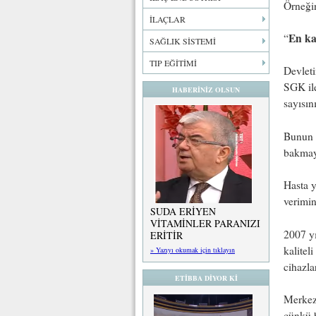
Örneğin
İLAÇLAR
En kal
“
SAĞLIK SİSTEMİ
TIP EĞİTİMİ
Devleti
SGK ile
HABERİNİZ OLSUN
sayısın
Bunun e
bakmay
Hasta y
verimin
SUDA ERİYEN
VİTAMİNLER PARANIZI
2007 yı
ERİTİR
kalitel
» Yazıyı okumak için tıklayın
cihazla
ETİBBA DİYOR Kİ
Merkezl
çünkü b