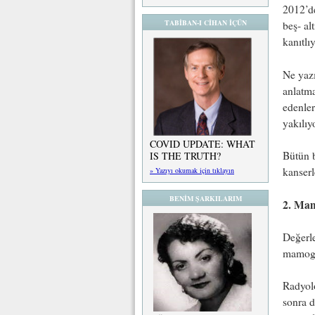
2012’de
TABİBAN-I CİHAN İÇÜN
beş- al
kanıtlıy
Ne yazı
anlatm
edenler
yakılıy
COVID UPDATE: WHAT
Bütün b
IS THE TRUTH?
kanserl
» Yazıyı okumak için tıklayın
BENİM ŞARKILARIM
2. Mam
Değerle
mamogra
Radyolo
sonra d