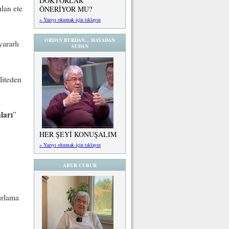
DOKTORLAR
ılan ete
ÖNERİYOR MU?
» Yazıyı okumak için tıklayın
ORDAN BURDAN... HAVADAN
yararlı
SUDAN
liteden
ları
”
HER ŞEYİ KONUŞALIM
» Yazıyı okumak için tıklayın
ABUR CUBUR
ırlama