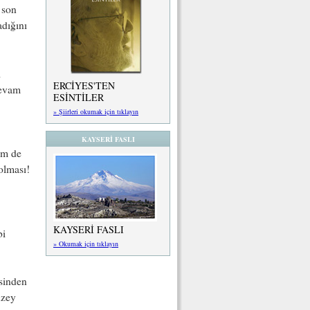
 son
adığını
i
ERCİYES'TEN
devam
ESİNTİLER
» Şiirleri okumak için tıklayın
KAYSERİ FASLI
hem de
olması!
KAYSERİ FASLI
bi
» Okumak için tıklayın
!
esinden
üzey