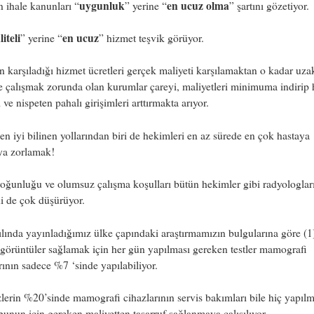
uygunluk
en ucuz olma
 ihale kanunları “
” yerine “
” şartını gözetiyor.
iteli
en ucuz
” yerine “
” hizmet teşvik görüyor.
n karşıladığı hizmet ücretleri gerçek maliyeti karşılamaktan o kadar uza
 çalışmak zorunda olan kurumlar çareyi, maliyetleri minimuma indirip 
ı ve nispeten pahalı girişimleri arttırmakta arıyor.
n iyi bilinen yollarından biri de hekimleri en az sürede en çok hastaya
a zorlamak!
oğunluğu ve olumsuz çalışma koşulları bütün hekimler gibi radyologlar
i de çok düşürüyor.
lında yayınladığımız ülke çapındaki araştırmamızın bulgularına göre (1
i görüntüler sağlamak için her gün yapılması gereken testler mamografi
rının sadece %7 ‘sinde yapılabiliyor.
erin %20’sinde mamografi cihazlarının servis bakımları bile hiç yapılm
unun için gereken maliyetten tasarruf sağlanmaya çalışılıyor.