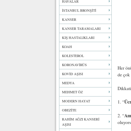
HAVALAR
İSTANBUL BRONŞİTİ
KANSER
KANSER TARAMALARI
KIŞ HASTALIKLARI
KOAH
KOLESTEROL
KORONAVİRÜS
Her ön
KOVİD AŞISI
de çok 
MEDYA
Dikkati
MEHMET ÖZ
MODERN HAYAT
Ücr
1. “
OBEZİTE
Ame
2. “
RAHİM AĞZI KANSERİ
oluyor
AŞISI