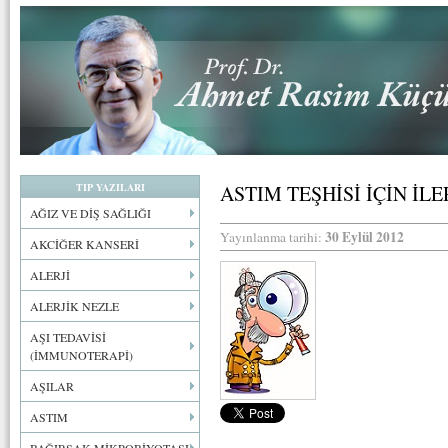
TIP YAZILARI
ASTIM TEŞHİSİ İÇİN İLE
AĞIZ VE DİŞ SAĞLIĞI
30 Eylül 2012
Yayınlanma tarihi:
AKCİĞER KANSERİ
ALERJİ
ALERJİK NEZLE
AŞI TEDAVİSİ
(İMMUNOTERAPİ)
AŞILAR
ASTIM