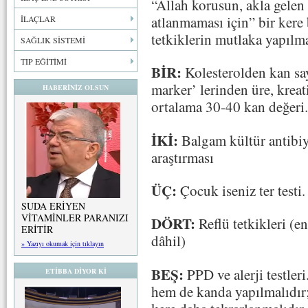
“Allah korusun, akla gelen 
atlanmaması için” bir kere 
İLAÇLAR
tetkiklerin mutlaka yapılma
SAĞLIK SİSTEMİ
TIP EĞİTİMİ
BİR:
Kolesterolden kan sa
marker’ lerinden üre, krea
HABERİNİZ OLSUN
ortalama 30-40 kan değeri.
İKİ:
Balgam kültür antibi
araştırması
ÜÇ:
Çocuk iseniz ter testi.
SUDA ERİYEN
VİTAMİNLER PARANIZI
DÖRT:
Reflü tetkikleri (e
ERİTİR
dâhil)
» Yazıyı okumak için tıklayın
BEŞ:
PPD ve alerji testleri
ETİBBA DİYOR Kİ
hem de kanda yapılmalıdır; 