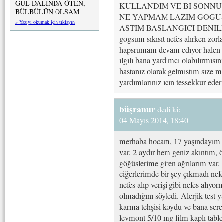
GÜL DALINDA ÖTEN,
KULLANDIM VE BI SONN
BÜLBÜLÜN OLSAM
NE YAPMAM LAZIM GOGUS
» Yazıyı okumak için tıklayın
ASTIM BASLANGICI DENILDI ve 
gogsum sıkısıt nefes alırken zo
hapsrumam devam edıyor halen h
ılgılı bana yardımcı olabılırmıs
hastanız olarak gelmıstım sıze 
yardımlarınız ıcın tessekkur ede
büşranur
dedi ki:
04 Mayıs 2014, 18:40
merhaba hocam, 17 yaşındayım s
var. 2 aydır hem geniz akıntım, 
göğüslerime giren ağrılarım var.
ciğerlerimde bir şey çıkmadı nefe
nefes alıp verişi gibi nefes alıyo
olmadığını söyledi. Alerjik test
karma tehşisi koydu ve bana ser
levmont 5/10 mg film kaplı tabl