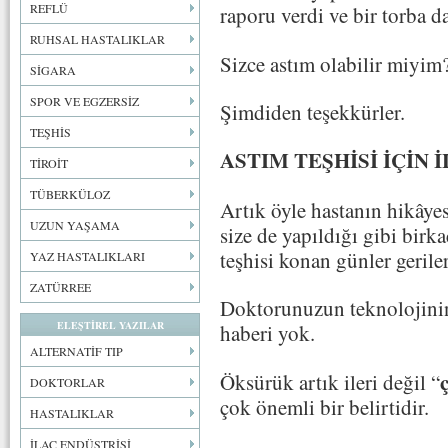
REFLÜ
raporu verdi ve bir torba da
RUHSAL HASTALIKLAR
Sizce astım olabilir miyim
SİGARA
SPOR VE EGZERSİZ
Şimdiden teşekkürler.
TEŞHİS
ASTIM TEŞHİSİ İÇİN 
TİROİT
TÜBERKÜLOZ
Artık öyle hastanın hikâye
UZUN YAŞAMA
size de yapıldığı gibi birka
teşhisi konan günler gerile
YAZ HASTALIKLARI
ZATÜRREE
Doktorunuzun teknolojinin
ELEŞTİREL YAZILAR
haberi yok.
ALTERNATİF TIP
Öksürük artık ileri değil “
DOKTORLAR
çok önemli bir belirtidir.
HASTALIKLAR
İLAÇ ENDÜSTRİSİ