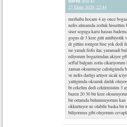
davut
dedi ki:
27 Ekim 2020, 22:44
merhaba hocam 4 ay once bogazim
nefes almamda zorluk hissettim 
siser soguga karsi hassas bademc
gogus dr 3 kere gitti antibiyotik
dr gittim rontgen bise yok dedi il
ise yaradı fisfis ilac yaramadi b
ediyorum bogazimdan akiyor gi
seffaf balgam zorla cikariyorum
zaman oksurmeye calistigimda b
ve nefes darligi artiyor sicak ici
yattigimda oksuruk darlık oluyor 
bt cekelim dedi cektirmistim 3 a
bazen 20 30 bir kere oksuruyor
bir ortamda bulunmuyorum kan no
okkurtuyor ne olabilir baska bir
biliyormus gibi oluyorum cevapla