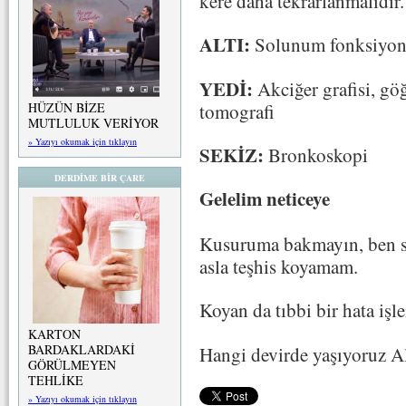
kere daha tekrarlanmalıdır.
ALTI:
Solunum fonksiyon tes
YEDİ:
Akciğer grafisi, göğ
tomografi
HÜZÜN BİZE
MUTLULUK VERİYOR
» Yazıyı okumak için tıklayın
SEKİZ:
Bronkoskopi
DERDİME BİR ÇARE
Gelelim neticeye
Kusuruma bakmayın, ben si
asla teşhis koyamam.
Koyan da tıbbi bir hata işle
KARTON
BARDAKLARDAKİ
Hangi devirde yaşıyoruz A
GÖRÜLMEYEN
TEHLİKE
» Yazıyı okumak için tıklayın