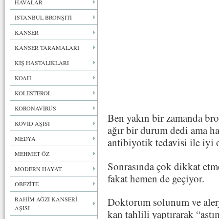
HAVALAR
İSTANBUL BRONŞİTİ
KANSER
KANSER TARAMALARI
KIŞ HASTALIKLARI
KOAH
KOLESTEROL
KORONAVİRÜS
Ben yakın bir zamanda bro
KOVİD AŞISI
ağır bir durum dedi ama ha
MEDYA
antibiyotik tedavisi ile iyi
MEHMET ÖZ
Sonrasında çok dikkat etm
MODERN HAYAT
fakat hemen de geçiyor.
OBEZİTE
RAHİM AĞZI KANSERİ
Doktorum solunum ve alerji
AŞISI
kan tahlili yaptırarak “astı