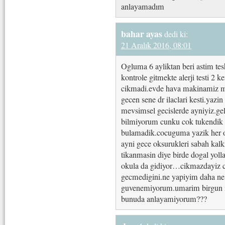
anlayamadım
bahar ayas
dedi ki:
21 Aralık 2016, 08:01
Ogluma 6 ayliktan beri astim te
kontrole gitmekte alerji testi 2 
cikmadi.evde hava makinamiz mevc
gecen sene dr ilaclari kesti.yaz
mevsimsel gecislerde ayniyiz.gel
bilmiyorum cunku cok tukendik d
bulamadik.cocuguma yazik her o
ayni gece oksurukleri sabah ka
tikanmasin diye birde dogal yoll
okula da gidiyor…cikmazdayiz co
gecmedigini.ne yapiyim daha ne
guvenemiyorum.umarim birgun mu
bunuda anlayamiyorum???