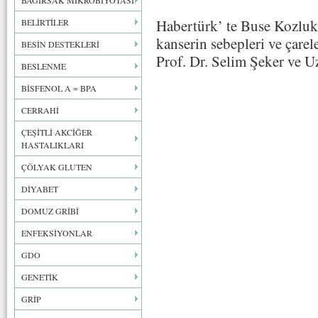
BAĞIRSAK MİKROBİYOTASI
Habertürk’ te Buse Kozluk
BELİRTİLER
kanserin sebepleri ve çar
BESİN DESTEKLERİ
Prof. Dr. Selim Şeker ve Uz
BESLENME
BİSFENOL A = BPA
CERRAHİ
ÇEŞİTLİ AKCİĞER
HASTALIKLARI
ÇÖLYAK GLUTEN
DİYABET
DOMUZ GRİBİ
ENFEKSİYONLAR
GDO
GENETİK
GRİP