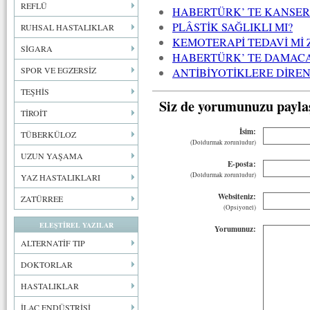
REFLÜ
HABERTÜRK’ TE KANSE
PLÂSTİK SAĞLIKLI MI?
RUHSAL HASTALIKLAR
KEMOTERAPİ TEDAVİ Mİ 
SİGARA
HABERTÜRK’ TE DAMACA
SPOR VE EGZERSİZ
ANTİBİYOTİKLERE DİREN
TEŞHİS
Siz de yorumunuzu payla
TİROİT
İsim:
TÜBERKÜLOZ
(Doldurmak zorunludur)
UZUN YAŞAMA
E-posta:
(Doldurmak zorunludur)
YAZ HASTALIKLARI
Websiteniz:
ZATÜRREE
(Opsiyonel)
ELEŞTİREL YAZILAR
Yorumunuz:
ALTERNATİF TIP
DOKTORLAR
HASTALIKLAR
İLAÇ ENDÜSTRİSİ