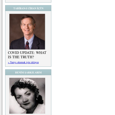
TABİBAN-I CİHAN İÇÜN
COVID UPDATE: WHAT
IS THE TRUTH?
» Yazıyı okumak için tıklayın
BENİM ŞARKILARIM