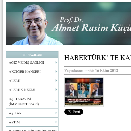
TIP YAZILARI
HABERTÜRK’ TE KA
AĞIZ VE DİŞ SAĞLIĞI
16 Ekim 2012
Yayınlanma tarihi:
AKCİĞER KANSERİ
ALERJİ
ALERJİK NEZLE
AŞI TEDAVİSİ
(İMMUNOTERAPİ)
AŞILAR
ASTIM