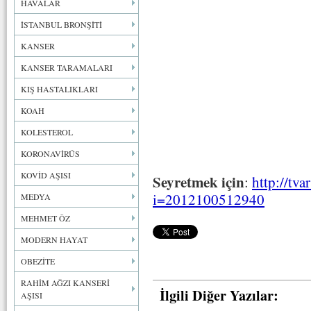
HAVALAR
İSTANBUL BRONŞİTİ
KANSER
KANSER TARAMALARI
KIŞ HASTALIKLARI
KOAH
KOLESTEROL
KORONAVİRÜS
KOVİD AŞISI
Seyretmek için
:
http://tva
i=2012100512940
MEDYA
MEHMET ÖZ
MODERN HAYAT
OBEZİTE
RAHİM AĞZI KANSERİ
İlgili Diğer Yazılar:
AŞISI