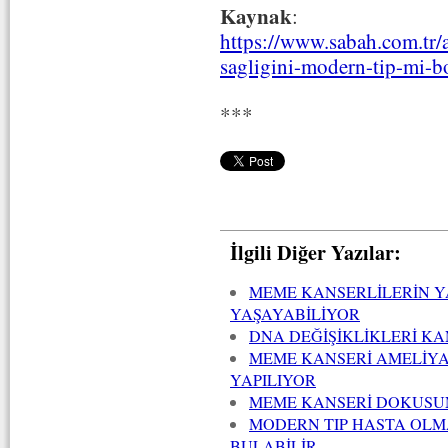
Kaynak
:
https://www.sabah.com.tr/
sagligini-modern-tip-mi-b
***
İlgili Diğer Yazılar:
MEME KANSERLİLERİN YA
YAŞAYABİLİYOR
DNA DEĞİŞİKLİKLERİ K
MEME KANSERİ AMELİYA
YAPILIYOR
MEME KANSERİ DOKUSUN
MODERN TIP HASTA OLM
BULABİLİR