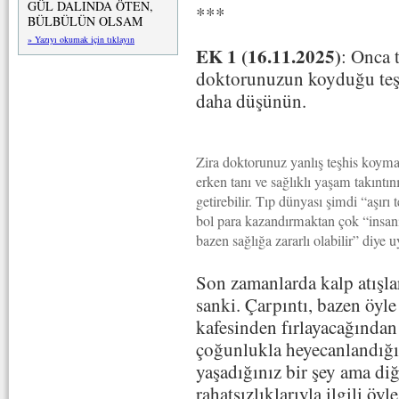
GÜL DALINDA ÖTEN,
***
BÜLBÜLÜN OLSAM
» Yazıyı okumak için tıklayın
EK 1 (16.11.2025)
: Onca 
doktorunuzun koyduğu teşh
daha düşünün.
Zira doktorunuz yanlış teşhis koymasa
erken tanı ve sağlıklı yaşam takınt
getirebilir. Tıp dünyası şimdi “aşırı 
bol para kazandırmaktan çok “insanı
bazen sağlığa zararlı olabilir” diye u
Son zamanlarda kalp atışla
sanki. Çarpıntı, bazen öyle
kafesinden fırlayacağında
çoğunlukla heyecanlandığın
yaşadığınız bir şey ama diğ
rahatsızlıklarıyla ilgili ö