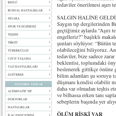
REFLÜ
tedaviler önerilmesi aşırı te
RUHSAL HASTALIKLAR
SALGIN HALİNE GELDİ
SİGARA
Saygın tıp dergilerinden B
SPOR VE EGZERSİZ
geçtiğimiz aylarda “Aşırı te
TEŞHİS
engelleriz?” başlıklı maka
şunları söylüyor: “Bütün te
TİROİT
olabileceğini biliyoruz. An
TÜBERKÜLOZ
tedaviler, bize sadece zarar
UZUN YAŞAMA
beklentisi, toplumdaki önyar
YAZ HASTALIKLARI
beslenerek gittikçe önüne 
bilim adamları şu soruyu t
ZATÜRREE
düşmanı kendisi olabilir m
ELEŞTİREL YAZILAR
daha var olmadan teşhis e
ALTERNATİF TIP
ve bilhassa erken tanı sapla
DOKTORLAR
sebeplerin başında yer alıy
HASTALIKLAR
ÖLÜM RİSKİ VAR
İLAÇ ENDÜSTRİSİ