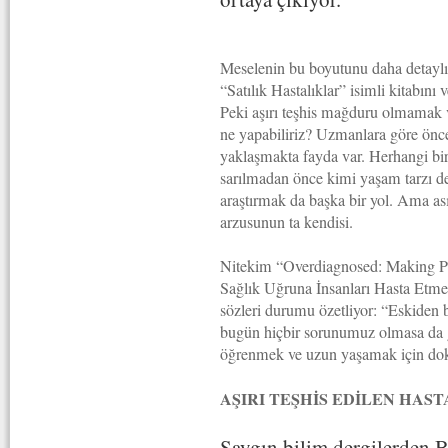
Meselenin bu boyutunu daha detaylı
“Satılık Hastalıklar” isimli kitabını 
Peki aşırı teşhis mağduru olmamak 
ne yapabiliriz? Uzmanlara göre öncel
yaklaşmakta fayda var. Herhangi bir
sarılmadan önce kimi yaşam tarzı değ
araştırmak da başka bir yol. Ama as
arzusunun ta kendisi.
Nitekim “Overdiagnosed: Making Peop
Sağlık Uğruna İnsanları Hasta Etmek)
sözleri durumu özetliyor: “Eskiden 
bugün hiçbir sorunumuz olmasa da ge
öğrenmek ve uzun yaşamak için dokt
AŞIRI TEŞHİS EDİLEN HAS
Saygın bilim dergilerden B