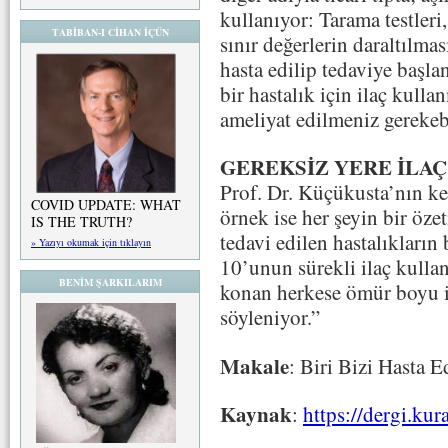
kullanıyor: Tarama testleri,
TABİBAN-I CİHAN İÇÜN
sınır değerlerin daraltılma
hasta edilip tedaviye başla
bir hastalık için ilaç kull
ameliyat edilmeniz gerekeb
GEREKSİZ YERE İLAÇ
Prof. Dr. Küçükusta’nın ke
COVID UPDATE: WHAT
örnek ise her şeyin bir özeti
IS THE TRUTH?
tedavi edilen hastalıkların
» Yazıyı okumak için tıklayın
10’unun sürekli ilaç kullan
BENİM ŞARKILARIM
konan herkese ömür boyu il
söyleniyor.”
Makale
: Biri Bizi Hasta E
Kaynak
:
https://dergi.kur