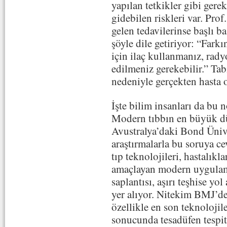
yapılan tetkikler gibi ger
gidebilen riskleri var. Prof
gelen tedavilerinse başlı 
şöyle dile getiriyor: “Fark
için ilaç kullanmanız, rad
edilmeniz gerekebilir.” Tab
nedeniyle gerçekten hasta o
İşte bilim insanları da bu n
Modern tıbbın en büyük dü
Avustralya’daki Bond Ünive
araştırmalarla bu soruya c
tıp teknolojileri, hastalık
amaçlayan modern uygulama
saplantısı, aşırı teşhise y
yer alıyor. Nitekim BMJ’d
özellikle en son teknolojil
sonucunda tesadüfen tespit 