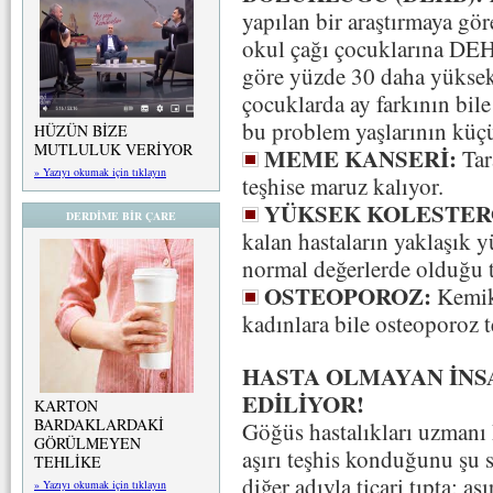
yapılan bir araştırmaya gö
okul çağı çocuklarına DEHB
göre yüzde 30 daha yüksek
çocuklarda ay farkının bil
bu problem yaşlarının küç
HÜZÜN BİZE
MUTLULUK VERİYOR
MEME KANSERİ:
Tara
» Yazıyı okumak için tıklayın
teşhise maruz kalıyor.
YÜKSEK KOLESTER
DERDİME BİR ÇARE
kalan hastaların yaklaşık y
normal değerlerde olduğu t
OSTEOPOROZ:
Kemik
kadınlara bile osteoporoz t
HASTA OLMAYAN İNS
EDİLİYOR!
KARTON
BARDAKLARDAKİ
Göğüs hastalıkları uzmanı
GÖRÜLMEYEN
aşırı teşhis konduğunu şu 
TEHLİKE
diğer adıyla ticari tıpta; aş
» Yazıyı okumak için tıklayın