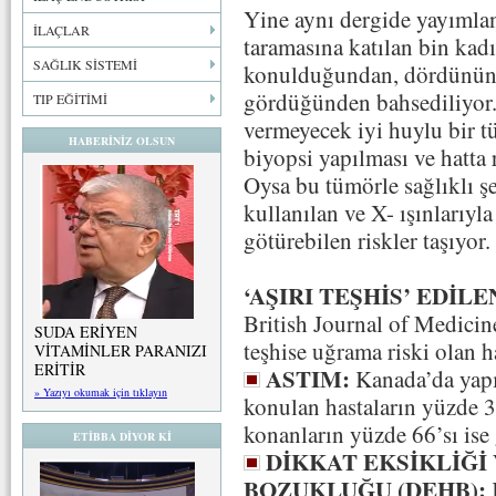
Yine aynı dergide yayımla
İLAÇLAR
taramasına katılan bin ka
SAĞLIK SİSTEMİ
konulduğundan, dördünün de
gördüğünden bahsediliyor. A
TIP EĞİTİMİ
vermeyecek iyi huylu bir t
HABERİNİZ OLSUN
biyopsi yapılması ve hatta 
Oysa bu tümörle sağlıklı şe
kullanılan ve X- ışınlarıyl
götürebilen riskler taşıyor.
‘AŞIRI TEŞHİS’ EDİL
British Journal of Medicin
SUDA ERİYEN
teşhise uğrama riski olan ha
VİTAMİNLER PARANIZI
ERİTİR
ASTIM:
Kanada’da yapıl
» Yazıyı okumak için tıklayın
konulan hastaların yüzde 3
konanların yüzde 66’sı ise 
ETİBBA DİYOR Kİ
DİKKAT EKSİKLİĞİ
BOZUKLUĞU (DEHB):