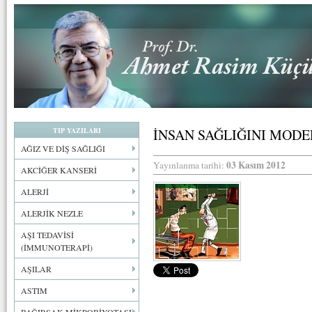
TIP YAZILARI
İNSAN SAĞLIĞINI MODE
AĞIZ VE DİŞ SAĞLIĞI
03 Kasım 2012
Yayınlanma tarihi:
AKCİĞER KANSERİ
ALERJİ
ALERJİK NEZLE
AŞI TEDAVİSİ
(İMMUNOTERAPİ)
AŞILAR
ASTIM