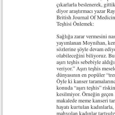
çıkarlarla beslenerek, gitt
diyor araştırmacı yazar Ra
British Journal Of Medicin
Teşhisi Önlemek:
Sağlığa zarar vermesini nas
yayımlanan Moynihan, kend
sözlerine şöyle devam ediyo
olabileceğini biliyoruz. B
aşırı teşhis sebebiyle aldığ
veriyor.” Aşırı teşhis mese
dünyasının en popüler “tren
Öyle ki kanser taramalarınd
konuda “aşırı teşhis” riski
kesilmiyor. Örneğin geçen
makalede meme kanseri tara
hayatı kurtulan kadınlarla, 
mahvolan kadınlar tartışıl