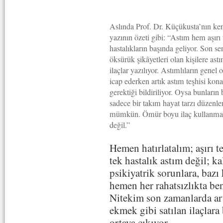
Aslında Prof. Dr. Küçükusta’nın ke
yazının özeti gibi: “Astım hem aşırı 
hastalıkların başında geliyor. Son se
öksürük şikâyetleri olan kişilere ast
ilaçlar yazılıyor. Astımlıların genel
icap ederken artık astım teşhisi kon
gerektiği bildiriliyor. Oysa bunları
sadece bir takım hayat tarzı düzenlem
mümkün. Ömür boyu ilaç kullanması g
değil.”
Hemen hatırlatalım; aşırı t
tek hastalık astım değil; k
psikiyatrik sorunlara, bazı
hemen her rahatsızlıkta b
Nitekim son zamanlarda ar
ekmek gibi satılan ilaçla
ortaya çıkıyor.