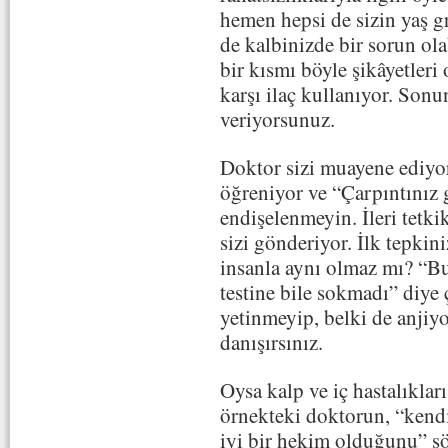
hemen hepsi de sizin yaş 
de kalbinizde bir sorun ola
bir kısmı böyle şikâyetleri
karşı ilaç kullanıyor. So
veriyorsunuz.
Doktor sizi muayene ediyor,
öğreniyor ve “Çarpıntınız 
endişelenmeyin. İleri tetk
sizi gönderiyor. İlk tepki
insanla aynı olmaz mı? “Bu
testine bile sokmadı” diye
yetinmeyip, belki de anjiy
danışırsınız.
Oysa kalp ve iç hastalıkla
örnekteki doktorun, “kendi
iyi bir hekim olduğunu” s