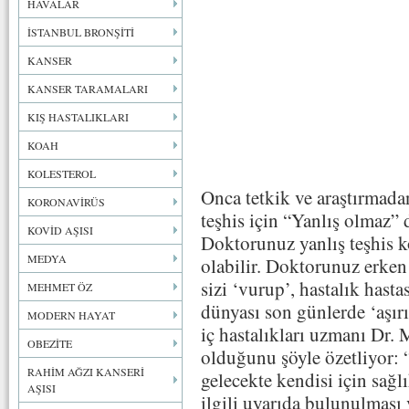
HAVALAR
İSTANBUL BRONŞİTİ
KANSER
KANSER TARAMALARI
KIŞ HASTALIKLARI
KOAH
KOLESTEROL
Onca tetkik ve araştırmad
KORONAVİRÜS
teşhis için “Yanlış olmaz”
KOVİD AŞISI
Doktorunuz yanlış teşhis k
MEDYA
olabilir. Doktorunuz erken 
sizi ‘vurup’, hastalık hast
MEHMET ÖZ
dünyası son günlerde ‘aşırı
MODERN HAYAT
iç hastalıkları uzmanı Dr.
OBEZİTE
olduğunu şöyle özetliyor: 
RAHİM AĞZI KANSERİ
gelecekte kendisi için sağl
AŞISI
ilgili uyarıda bulunulması 