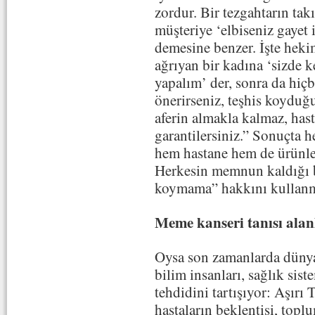
zordur. Bir tezgahtarın ta
müşteriye ‘elbiseniz gayet i
demesine benzer. İşte heki
ağrıyan bir kadına ‘sizde k
yapalım’ der, sonra da hiçb
önerirseniz, teşhis koyduğu
aferin almakla kalmaz, hast
garantilersiniz.” Sonuçta
hem hastane hem de ürünleri
Herkesin memnun kaldığı b
koymama” hakkını kullanma
Meme kanseri tanısı alanl
Oysa son zamanlarda dünya
bilim insanları, sağlık sist
tehdidini tartışıyor: Aşırı 
hastaların beklentisi, toplu