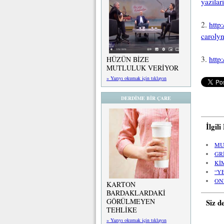
yazilar
2.
http
carolyn
3.
http
HÜZÜN BİZE
MUTLULUK VERİYOR
» Yazıyı okumak için tıklayın
DERDİME BİR ÇARE
İlgil
MU
GR
Kİ
“Y
ON
KARTON
BARDAKLARDAKİ
GÖRÜLMEYEN
Siz d
TEHLİKE
» Yazıyı okumak için tıklayın