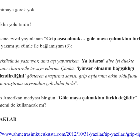
zatmaya gerek yok.
lın yolu birdir!
Grip aşısı olmak… göle maya çalmaktan far
sene evvel yayınlanan “
ı yazımı şu cümle ile bağlamıştım (3):
ektüsünde yazmıyor, ama aşı yaptırırken ‘
Ya tutarsa’
diye iyi dilekte
nızı hararetle tavsiye ederim. Çünkü, ‘
iyimser olmanın bağışıklığı
lendirdiğini
’ gösteren araştırma sayısı, grip aşılarının etkin olduğunu
n araştırma sayısından çok daha fazla
”.
Göle maya çalmaktan farklı değildir
m Amerikan medyası bir gün “
”
memi de kullanacak mı?
AKLAR
://www.ahmetrasimkucukusta.com/2012/10/31/yazilar/tip-yazilari/grip-ti