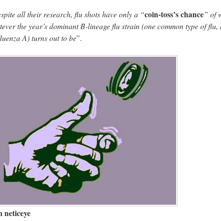
spite all their research, flu shots have only a “
coin-toss’s chance
” of 
ever the year’s dominant B-lineage flu strain (one common type of flu,
fluenza A) turns out to be
”.
m neticeye