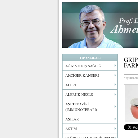
TIP YAZILARI
GRİP
FAR
AĞIZ VE DİŞ SAĞLIĞI
AKCİĞER KANSERİ
Yayınlanma
ALERJİ
ALERJİK NEZLE
AŞI TEDAVİSİ
(İMMUNOTERAPİ)
AŞILAR
ASTIM