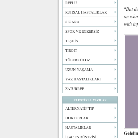
REFLÜ
But de
“
RUHSAL HASTALIKLAR
on what
SİGARA
with in
SPOR VE EGZERSİZ
TEŞHİS
TİROİT
TÜBERKÜLOZ
UZUN YAŞAMA
YAZ HASTALIKLARI
ZATÜRREE
ELEŞTİREL YAZILAR
ALTERNATİF TIP
DOKTORLAR
HASTALIKLAR
Geleli
İLAÇ ENDÜSTRİSİ