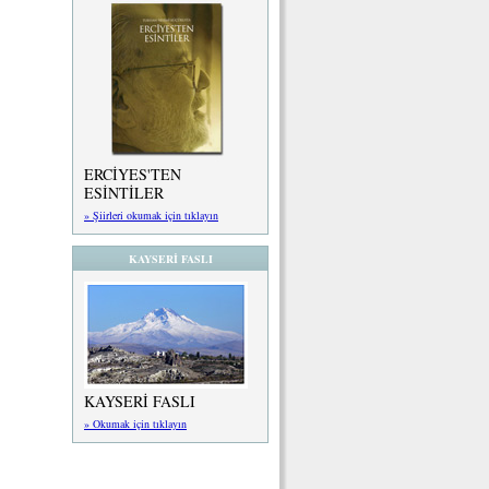
ERCİYES'TEN
ESİNTİLER
» Şiirleri okumak için tıklayın
KAYSERİ FASLI
KAYSERİ FASLI
» Okumak için tıklayın