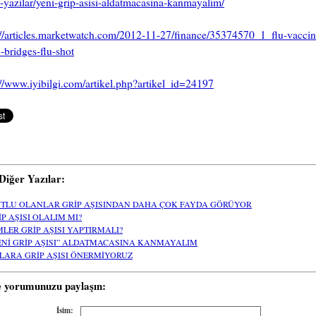
i-yazilar/yeni-grip-asisi-aldatmacasina-kanmayalim/
://articles.marketwatch.com/2012-11-27/finance/35374570_1_flu-vaccin
-bridges-flu-shot
://www.iyibilgi.com/artikel.php?artikel_id=24197
i Diğer Yazılar:
TLU OLANLAR GRİP AŞISINDAN DAHA ÇOK FAYDA GÖRÜYOR
İP AŞISI OLALIM MI?
MLER GRİP AŞISI YAPTIRMALI?
ENİ GRİP AŞISI” ALDATMACASINA KANMAYALIM
LARA GRİP AŞISI ÖNERMİYORUZ
e yorumunuzu paylaşın:
İsim: