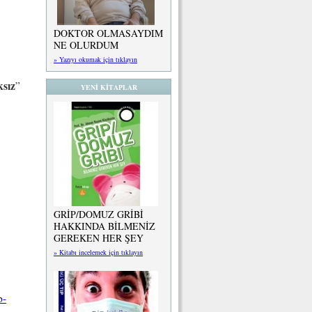
DOKTOR OLMASAYDIM
NE OLURDUM
» Yazıyı okumak için tıklayın
ksız
”
YENİ KİTAPLAR
GRİP/DOMUZ GRİBİ
HAKKINDA BİLMENİZ
GEREKEN HER ŞEY
» Kitabı incelemek için tıklayın
p-