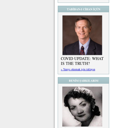
TABİBAN-I CİHAN İÇÜN
COVID UPDATE: WHAT
IS THE TRUTH?
» Yazıyı okumak için tıklayın
BENİM ŞARKILARIM