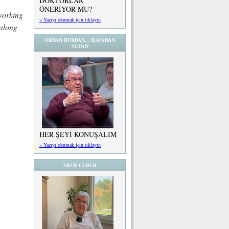
DOKTORLAR
ÖNERİYOR MU?
working
» Yazıyı okumak için tıklayın
 along
ORDAN BURDAN... HAVADAN
SUDAN
HER ŞEYİ KONUŞALIM
» Yazıyı okumak için tıklayın
ABUR CUBUR