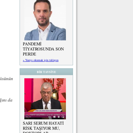
PANDEMİ
TİYATROSUNDA SON
PERDE
» Yazıyı okumak için tıklayın
BİR TAVSİYE
rüsünün
ğını da
SARI SERUM HAYATİ
RİSK TAŞIYOR MU,