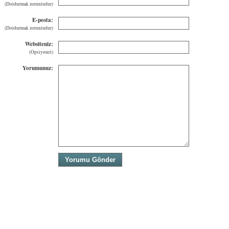
(Doldurmak zorunludur)
E-posta:
(Doldurmak zorunludur)
Websiteniz:
(Opsiyonel)
Yorumunuz: