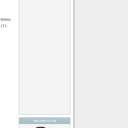
n tutma
 (1):
MİSAFİR YAZAR