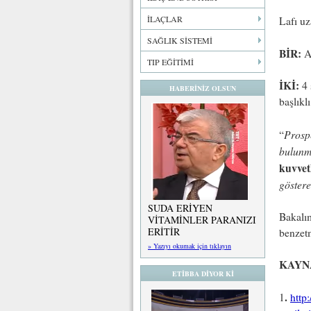
İLAÇLAR
Lafı u
SAĞLIK SİSTEMİ
BİR:
Ak
TIP EĞİTİMİ
İKİ:
4 
HABERİNİZ OLSUN
başlıkl
Prosp
“
bulunma
kuvvet
göstere
SUDA ERİYEN
Bakalı
VİTAMİNLER PARANIZI
ERİTİR
benzet
» Yazıyı okumak için tıklayın
KAYN
ETİBBA DİYOR Kİ
.
1
http