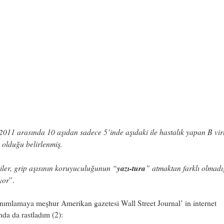
2011 arasında 10 aşıdan sadece 5’inde aşıdaki ile hastalık yapan B vi
 olduğu belirlenmiş.
iler, grip aşısının koruyuculuğunun “
yazı-tura
” atmaktan farklı olmadı
yor
”.
nımlamaya meşhur Amerikan gazetesi Wall Street Journal’ in internet
nda da rastladım (2):