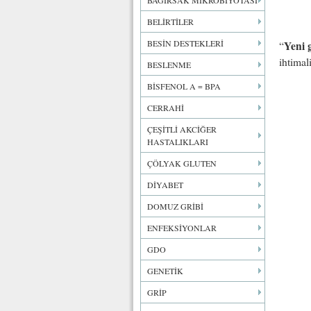
BAĞIRSAK MİKROBİYOTASI
BELİRTİLER
BESİN DESTEKLERİ
Yeni 
“
ihtimal
BESLENME
BİSFENOL A = BPA
CERRAHİ
ÇEŞİTLİ AKCİĞER
HASTALIKLARI
ÇÖLYAK GLUTEN
DİYABET
DOMUZ GRİBİ
ENFEKSİYONLAR
GDO
GENETİK
GRİP