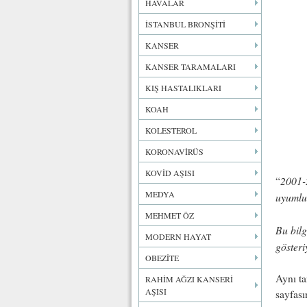
HAVALAR
İSTANBUL BRONŞİTİ
KANSER
KANSER TARAMALARI
KIŞ HASTALIKLARI
KOAH
KOLESTEROL
KORONAVİRÜS
KOVİD AŞISI
2001-
“
MEDYA
uyumlu
MEHMET ÖZ
Bu bilg
MODERN HAYAT
gösteri
OBEZİTE
Aynı ta
RAHİM AĞZI KANSERİ
AŞISI
sayfası