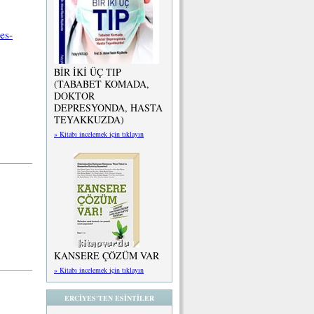
es-
BİR İKİ ÜÇ TIP
(TABABET KOMADA,
DOKTOR
DEPRESYONDA, HASTA
TEYAKKUZDA)
» Kitabı incelemek için tıklayın
KANSERE ÇÖZÜM VAR
» Kitabı incelemek için tıklayın
ERCİYES'TEN ESİNTİLER