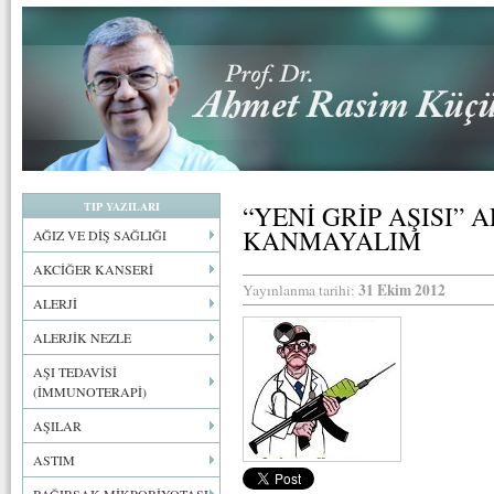
TIP YAZILARI
“YENİ GRİP AŞISI”
KANMAYALIM
AĞIZ VE DİŞ SAĞLIĞI
AKCİĞER KANSERİ
31 Ekim 2012
Yayınlanma tarihi:
ALERJİ
ALERJİK NEZLE
AŞI TEDAVİSİ
(İMMUNOTERAPİ)
AŞILAR
ASTIM