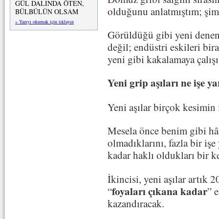
GÜL DALINDA ÖTEN,
olduğunu anlatmıştım; şi
BÜLBÜLÜN OLSAM
» Yazıyı okumak için tıklayın
Görüldüğü gibi yeni denen g
değil; endüstri eskileri bir
yeni gibi kakalamaya çalışı
Yeni grip aşıları ne işe 
Yeni aşılar birçok kesimin 
Mesela önce benim gibi hâl
olmadıklarını, fazla bir işe
kadar haklı oldukları bir 
İkincisi, yeni aşılar artık
foyaları çıkana kadar
“
” 
kazandıracak.