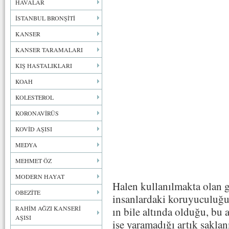
HAVALAR
İSTANBUL BRONŞİTİ
KANSER
KANSER TARAMALARI
KIŞ HASTALIKLARI
KOAH
KOLESTEROL
KORONAVİRÜS
KOVİD AŞISI
MEDYA
MEHMET ÖZ
MODERN HAYAT
Halen kullanılmakta olan gr
OBEZİTE
insanlardaki koruyuculuğu
RAHİM AĞZI KANSERİ
ın bile altında olduğu, bu a
AŞISI
işe yaramadığı artık sakl