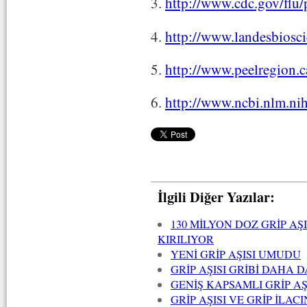
3.
http://www.cdc.gov/flu/
4.
http://www.landesbiosci
5.
http://www.peelregion.c
6.
http://www.ncbi.nlm.ni
İlgili Diğer Yazılar:
130 MİLYON DOZ GRİP AŞ
KIRILIYOR
YENİ GRİP AŞISI UMUDU
GRİP AŞISI GRİBİ DAHA 
GENİŞ KAPSAMLI GRİP A
GRİP AŞISI VE GRİP İLA