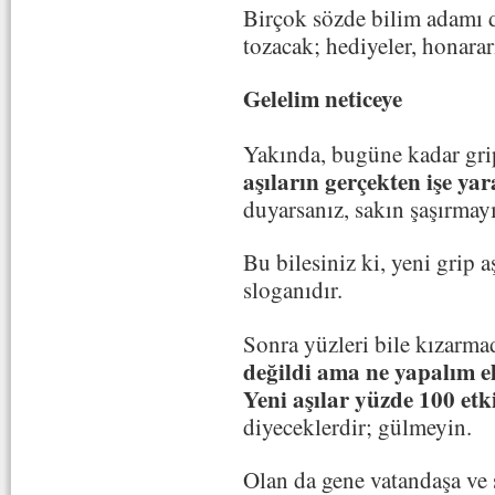
Birçok sözde bilim adamı da
tozacak; hediyeler, honara
Gelelim neticeye
Yakında, bugüne kadar grip
aşıların gerçekten işe ya
duyarsanız, sakın şaşırmay
Bu bilesiniz ki, yeni grip 
sloganıdır.
Sonra yüzleri bile kızarma
değildi ama ne yapalım e
Yeni aşılar yüzde 100 etk
diyeceklerdir; gülmeyin.
Olan da gene vatandaşa ve