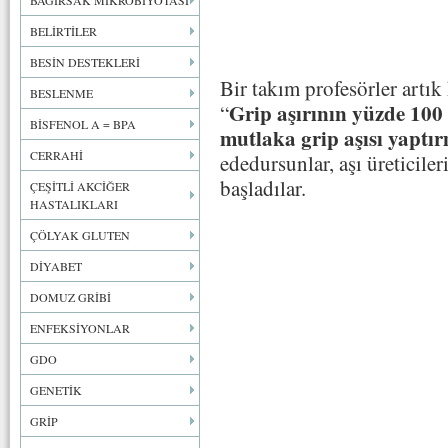
BAĞIRSAK MİKROBİYOTASI
BELİRTİLER
BESİN DESTEKLERİ
Bir takım profesörler artı
BESLENME
Grip aşırının yüzde 100 
“
BİSFENOL A = BPA
mutlaka grip aşısı yaptır
CERRAHİ
ededursunlar, aşı üreticiler
başladılar.
ÇEŞİTLİ AKCİĞER
HASTALIKLARI
ÇÖLYAK GLUTEN
DİYABET
DOMUZ GRİBİ
ENFEKSİYONLAR
GDO
GENETİK
GRİP