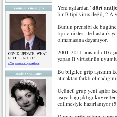
dört antij
Yeni aşılardan “
TABİBAN-I CİHAN İÇÜN
bir B tipi virüs değil, 2 A v
Bunun prensibi de bugüne 
tipi virüsleri ile hastalık 
olmamasına dayanıyor.
2001-2011 arasında 10 aşıd
COVID UPDATE: WHAT
yapan B virüsünün uyumlu 
IS THE TRUTH?
» Yazıyı okumak için tıklayın
Bu bilgiler, grip aşısının
BENİM ŞARKILARIM
atmaktan farklı olmadığını 
Üçüncü grup yeni aşılar ise
aşıya bağışıklığı kuvvetle
edilmesiyle hazırlanıyor (5
Domuz gribi salgını sıras