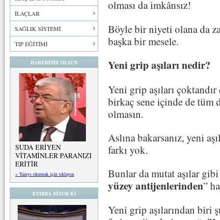
olması da imkânsız!
İLAÇLAR
Böyle bir niyeti olana da z
SAĞLIK SİSTEMİ
başka bir mesele.
TIP EĞİTİMİ
Yeni grip aşıları nedir?
HABERİNİZ OLSUN
Yeni grip aşıları çoktandı
birkaç sene içinde de tüm 
olmasın.
Aslına bakarsanız, yeni aşı
SUDA ERİYEN
farkı yok.
VİTAMİNLER PARANIZI
ERİTİR
Bunlar da mutat aşılar gibi
» Yazıyı okumak için tıklayın
yüzey antijenlerinden
” ha
ETİBBA DİYOR Kİ
Yeni grip aşılarından biri 