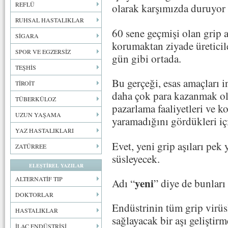
REFLÜ
olarak karşımızda duruyor 
RUHSAL HASTALIKLAR
60 sene geçmişi olan grip a
SİGARA
korumaktan ziyade üreticil
SPOR VE EGZERSİZ
gün gibi ortada.
TEŞHİS
Bu gerçeği, esas amaçları i
TİROİT
daha çok para kazanmak olan
TÜBERKÜLOZ
pazarlama faaliyetleri ve 
UZUN YAŞAMA
yaramadığını gördükleri için
YAZ HASTALIKLARI
Evet, yeni grip aşıları pek 
ZATÜRREE
süsleyecek.
ELEŞTİREL YAZILAR
ALTERNATİF TIP
yeni
Adı “
” diye de bunları
DOKTORLAR
Endüstrinin tüm grip virü
HASTALIKLAR
sağlayacak bir aşı geliştirm
İLAÇ ENDÜSTRİSİ