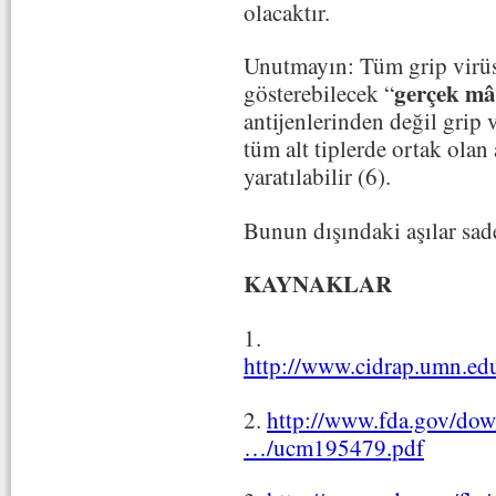
olacaktır.
Unutmayın: Tüm grip virüs
gerçek mâ
gösterebilecek “
antijenlerinden değil grip
tüm alt tiplerde ortak olan
yaratılabilir (6).
Bunun dışındaki aşılar sade
KAYNAKLAR
1.
http://www.cidrap.umn.edu
2.
http://www.fda.gov/dow
…/ucm195479.pdf