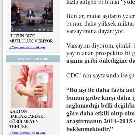
yüks
fazla antijen bulunan “
Bunlar, mutat aşıların yet
bunun daha yüksek miktarda
varsayımına dayanıyor.
HÜZÜN BİZE
MUTLULUK VERİYOR
Varsayım diyorum, çünkü b
» Yazıyı okumak için tıklayın
yayınlanan prospektüs bil
aşının gribi önlediğine d
DERDİME BİR ÇARE
CDC’ nin sayfasında ise şu b
“Bu aşı ile daha fazla an
bunun gribe karşı daha i
sağlamadığı belli değildir
KARTON
göre daha etkili olup ol
BARDAKLARDAKİ
araştırmanın 2014-2015 
GÖRÜLMEYEN
TEHLİKE
beklenmektedir.”
» Yazıyı okumak için tıklayın