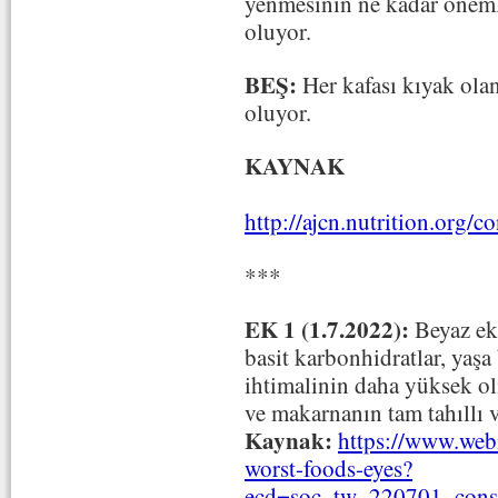
yenmesinin ne kadar öneml
oluyor.
BEŞ:
Her kafası kıyak olan
oluyor.
KAYNAK
http://ajcn.nutrition.org/
***
EK 1 (1.7.2022):
Beyaz ek
basit karbonhidratlar, yaş
ihtimalinin daha yüksek ol
ve makarnanın tam tahıllı v
Kaynak:
https://www.web
worst-foods-eyes?
ecd=soc_tw_220701_cons