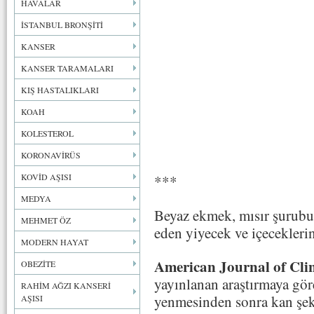
HAVALAR
İSTANBUL BRONŞİTİ
KANSER
KANSER TARAMALARI
KIŞ HASTALIKLARI
KOAH
KOLESTEROL
KORONAVİRÜS
KOVİD AŞISI
***
MEDYA
Beyaz ekmek, mısır şurubu v
MEHMET ÖZ
eden yiyecek ve içeceklerin
MODERN HAYAT
American Journal of Clin
OBEZİTE
yayınlanan araştırmaya göre
RAHİM AĞZI KANSERİ
yenmesinden sonra kan şek
AŞISI