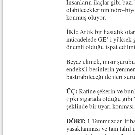
İnsanların ilaçlar gibi bazı
olabileceklerinin nöro-biyo
konmuş oluyor.
İKİ:
Artık bir hastalık olar
mücadelede GE’ i yüksek 
önemli olduğu ispat edilmi
Beyaz ekmek, mısır şurubu 
endeksli besinlerin yenmem
bastırabileceği de ileri sür
ÜÇ:
Rafine şekerin ve bunl
tıpkı sigarada olduğu gibi 
şeklinde bir uyarı konması
DÖRT:
1 Temmuzdan itiba
yasaklanması ve tam tahıl