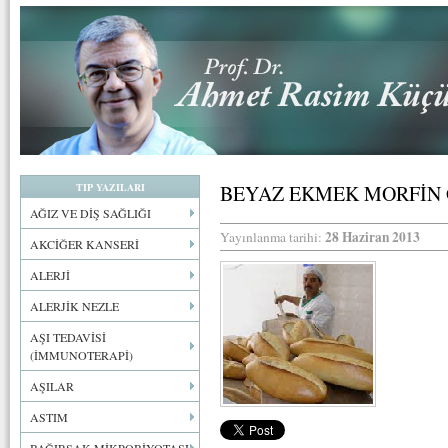
TIP YAZILARI
BEYAZ EKMEK MORFİN 
AĞIZ VE DİŞ SAĞLIĞI
28 Haziran 2013
Yayınlanma tarihi:
AKCİĞER KANSERİ
ALERJİ
ALERJİK NEZLE
AŞI TEDAVİSİ
(İMMUNOTERAPİ)
AŞILAR
ASTIM