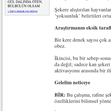
GÜL DALINDA ÖTEN,
BÜLBÜLÜN OLSAM
Şekere alıştırılan hayvanl
» Yazıyı okumak için tıklayın
‘yoksunluk’ belirtileri orta
Araştırmanın eksik tarafl
Bir kere denek sayısı çok a
obez.
İkincisi, bu bir sebep-sonuç
da değil; sadece kan şekeri
aktivasyonu arasında bir il
Gelelim neticeye
BİR:
Bu çalışma, rafine şe
özelliklerini bilimsel yönt