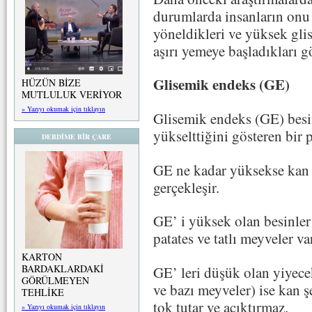
durumlarda insanların onu 
yöneldikleri ve yüksek glis
aşırı yemeye başladıkları gö
Glisemik endeks (GE)
HÜZÜN BİZE
MUTLULUK VERİYOR
» Yazıyı okumak için tıklayın
Glisemik endeks (GE) besi
yükselttiğini gösteren bir 
DERDİME BİR ÇARE
GE ne kadar yüksekse kan 
gerçekleşir.
GE’ i yüksek olan besinler
patates ve tatlı meyveler va
KARTON
BARDAKLARDAKİ
GE’ leri düşük olan yiyecek
GÖRÜLMEYEN
ve bazı meyveler) ise kan ş
TEHLİKE
tok tutar ve acıktırmaz.
» Yazıyı okumak için tıklayın