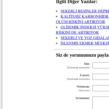
İlgili Diğer Yazılar:
ŞEKERLİ BESİNLER DEP
KALİTESİZ KARBONHİDR
ÖLÜM RİSKİNİ ARTIRIYOR
GLİSEMİK İNDEKSİ YÜKS
RİSKİNİ DE ARTIRIYOR
ŞEKERLİ VE YOZ GIDALA
İŞLENMİŞ EKMEK Mİ EKŞ
Siz de yorumunuzu payla
İsim:
(Doldurmak zorunludur)
E-posta:
(Doldurmak zorunludur)
Websiteniz:
(Opsiyonel)
Yorumunuz: