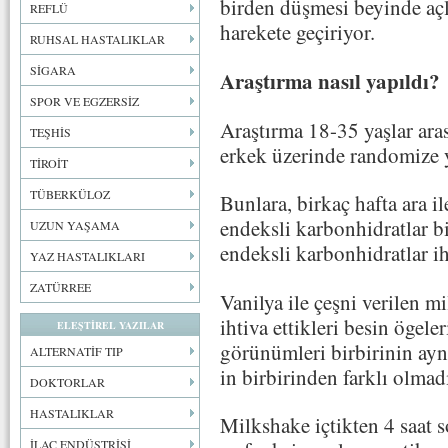
birden düşmesi beyinde açl
REFLÜ
harekete geçiriyor.
RUHSAL HASTALIKLAR
SİGARA
Araştırma nasıl yapıldı?
SPOR VE EGZERSİZ
Araştırma 18-35 yaşlar ara
TEŞHİS
erkek üzerinde randomize y
TİROİT
TÜBERKÜLOZ
Bunlara, birkaç hafta ara i
endeksli karbonhidratlar bi
UZUN YAŞAMA
endeksli karbonhidratlar ih
YAZ HASTALIKLARI
ZATÜRREE
Vanilya ile çeşni verilen mi
ihtiva ettikleri besin ögele
ELEŞTİREL YAZILAR
görünümleri birbirinin aynı
ALTERNATİF TIP
in birbirinden farklı olmadı
DOKTORLAR
HASTALIKLAR
Milkshake içtikten 4 saat so
İLAÇ ENDÜSTRİSİ