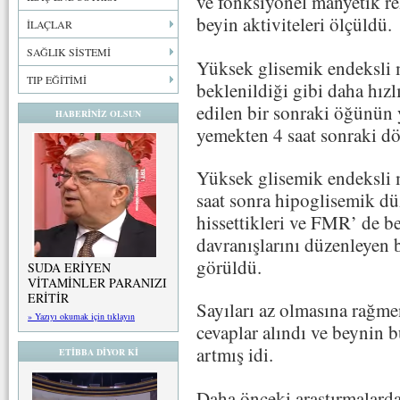
ve fonksiyonel manyetik r
beyin aktiviteleri ölçüldü.
İLAÇLAR
SAĞLIK SİSTEMİ
Yüksek glisemik endeksli 
TIP EĞİTİMİ
beklenildiği gibi daha hız
edilen bir sonraki öğünün 
HABERİNİZ OLSUN
yemekten 4 saat sonraki d
Yüksek glisemik endeksli 
saat sonra hipoglisemik düz
hissettikleri ve FMR’ de b
davranışlarını düzenleyen 
görüldü.
SUDA ERİYEN
VİTAMİNLER PARANIZI
ERİTİR
Sayıları az olmasına rağm
» Yazıyı okumak için tıklayın
cevaplar alındı ve beynin 
artmış idi.
ETİBBA DİYOR Kİ
Daha önceki araştırmalarda