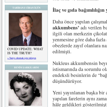
TABİBAN-I CİHAN İÇÜN
İlaç ve gıda bağımlılığın 
Daha önce yapılan çalışmal
akkumbens’
adı verilen b
ilgili olan merkezin çikola
yenmesine göre daha fazla 
obezlerde zayıf olanlara na
COVID UPDATE: WHAT
edilmişti.
IS THE TRUTH?
» Yazıyı okumak için tıklayın
Nukleus akkumbensin beyn
istismarında da sorumlu o
BENİM ŞARKILARIM
endeksli besinlerin de “bağ
düşündürüyor.
Yeni yayınlanan başka bir 
yapılan farelerin aynı zam
hâle geldikleri gösterilmişt