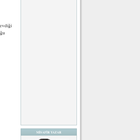
evdiği
uğu
MİSAFİR YAZAR