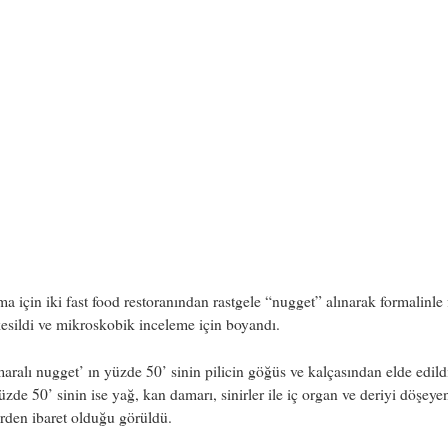
ma için iki fast food restoranından rastgele “nugget” alınarak formalinle 
kesildi ve mikroskobik inceleme için boyandı.
aralı nugget’ ın yüzde 50’ sinin pilicin göğüs ve kalçasından elde edild
üzde 50’ sinin ise yağ, kan damarı, sinirler ile iç organ ve deriyi döşeye
rden ibaret olduğu görüldü.