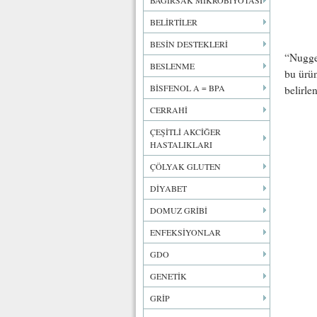
BAĞIRSAK MİKROBİYOTASI
BELİRTİLER
BESİN DESTEKLERİ
“Nugget
BESLENME
bu ürün
BİSFENOL A = BPA
belirlen
CERRAHİ
ÇEŞİTLİ AKCİĞER
HASTALIKLARI
ÇÖLYAK GLUTEN
DİYABET
DOMUZ GRİBİ
ENFEKSİYONLAR
GDO
GENETİK
GRİP