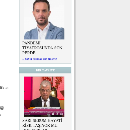
PANDEMİ
TİYATROSUNDA SON
PERDE
» Yazıyı okumak için tıklayın
BİR TAVSİYE
fikse
iği
n
SARI SERUM HAYATİ
RİSK TAŞIYOR MU,