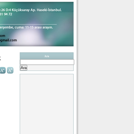
R
Ara
Arama: