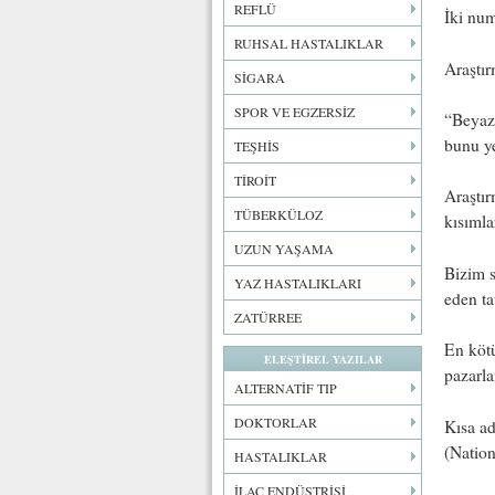
REFLÜ
İki num
RUHSAL HASTALIKLAR
Araştı
SİGARA
SPOR VE EGZERSİZ
“Beyaz 
bunu ye
TEŞHİS
TİROİT
Araştır
TÜBERKÜLOZ
kısımla
UZUN YAŞAMA
Bizim s
YAZ HASTALIKLARI
eden t
ZATÜRREE
En kötü
ELEŞTİREL YAZILAR
pazarla
ALTERNATİF TIP
DOKTORLAR
Kısa ad
(Nation
HASTALIKLAR
İLAÇ ENDÜSTRİSİ