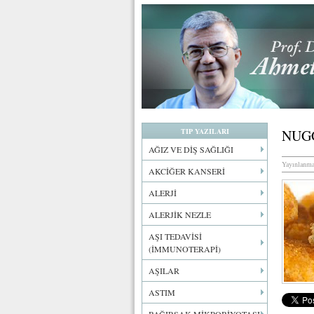
TIP YAZILARI
NUGG
AĞIZ VE DİŞ SAĞLIĞI
Yayınlanma
AKCİĞER KANSERİ
ALERJİ
ALERJİK NEZLE
AŞI TEDAVİSİ
(İMMUNOTERAPİ)
AŞILAR
ASTIM