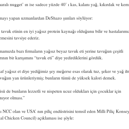
aralı nugget’ ın ise sadece yüzde 40’ ı kas, kalanı yağ, kıkırdak ve kemi
rmayı yapan uzmanlardan DeShazo şunları söylüyor:
tavuk etinin en iyi yağsız protein kaynağı olduğunu bilir ve hastalarımı
mesini tavsiye ederiz.
mamızda bazı firmaların yağsız beyaz tavuk eti yerine tavuğun çeşitli
rının bir karışımını “tavuk eti” diye yedirdiklerini gördük.
af yağsız et diye yediğimiz şey meğerse esas olarak tuz, şeker ve yağ ih
avuğun yan ürünleriymiş; bunların tümü de yüksek kalori demek.
sü de bunların lezzetli ve nispeten ucuz oldukları için çocuklar için
nıyor olması.”
ı NCC olan ve USA’ nın piliç endüstrisini temsil eden Milli Piliç Konse
al Chicken Council) açıklaması ise şöyle: