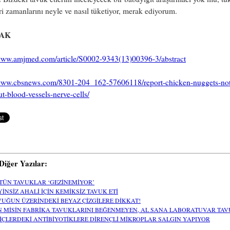
ri zamanlarını neyle ve nasıl tüketiyor, merak ediyorum.
AK
/www.amjmed.com/article/S0002-9343(13)00396-3/abstract
/www.cbsnews.com/8301-204_162-57606118/report-chicken-nuggets-not-
t-blood-vessels-nerve-cells/
i Diğer Yazılar:
TÜN TAVUKLAR ‘GEZİNEMİYOR’
YİNSİZ AHALİ İÇİN KEMİKSİZ TAVUK ETİ
VUĞUN ÜZERİNDEKİ BEYAZ ÇİZGİLERE DİKKAT!
N MİSİN FABRİKA TAVUKLARINI BEĞENMEYEN, AL SANA LABORATUVAR TAV
LİÇLERDEKİ ANTİBİYOTİKLERE DİRENÇLİ MİKROPLAR SALGIN YAPIYOR