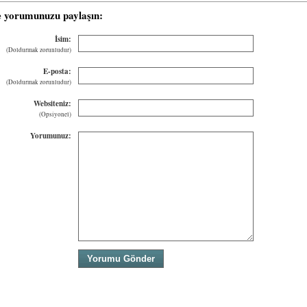
e yorumunuzu paylaşın:
İsim:
(Doldurmak zorunludur)
E-posta:
(Doldurmak zorunludur)
Websiteniz:
(Opsiyonel)
Yorumunuz: