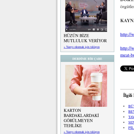
örgütle
KAYN
http:/
HÜZÜN BİZE
MUTLULUK VERİYOR
» Yazıyı okumak için tıklayın
http:/
meat-bu
DERDİME BİR ÇARE
İlgil
BÜ
KARTON
BE
BARDAKLARDAKİ
TA
GÖRÜLMEYEN
SE
TEHLİKE
Pİ
» Yazıyı okumak için tıklayın