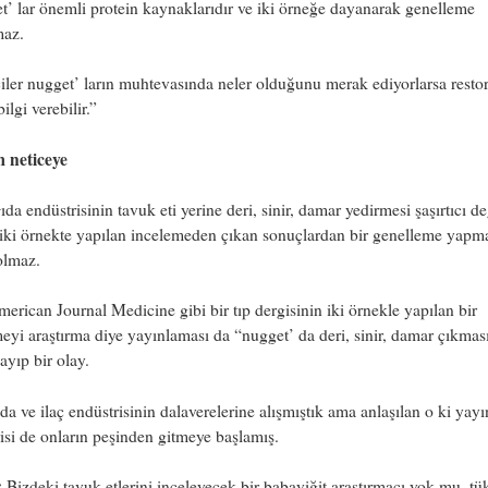
’ lar önemli protein kaynaklarıdır ve iki örneğe dayanarak genelleme
maz.
iler nugget’ ların muhtevasında neler olduğunu merak ediyorlarsa resto
ilgi verebilir.”
m neticeye
da endüstrisinin tavuk eti yerine deri, sinir, damar yedirmesi şaşırtıcı d
 iki örnekte yapılan incelemeden çıkan sonuçlardan bir genelleme yapm
olmaz.
erican Journal Medicine gibi bir tıp dergisinin iki örnekle yapılan bir
eyi araştırma diye yayınlaması da “nugget’ da deri, sinir, damar çıkmas
ayıp bir olay.
a ve ilaç endüstrisinin dalaverelerine alışmıştık ama anlaşılan o ki yayı
isi de onların peşinden gitmeye başlamış.
:
Bizdeki tavuk etlerini inceleyecek bir babayiğit araştırmacı yok mu, tük