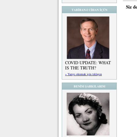
Siz d
TABİBAN-I CİHAN İÇÜN
COVID UPDATE: WHAT
IS THE TRUTH?
» Yazıyı okumak için tıklayın
BENİM ŞARKILARIM