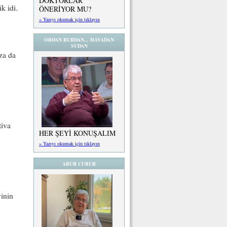
DOKTORLAR
k idi.
ÖNERİYOR MU?
» Yazıyı okumak için tıklayın
ORDAN BURDAN... HAVADAN
SUDAN
za da
tiva
HER ŞEYİ KONUŞALIM
» Yazıyı okumak için tıklayın
ABUR CUBUR
yinin