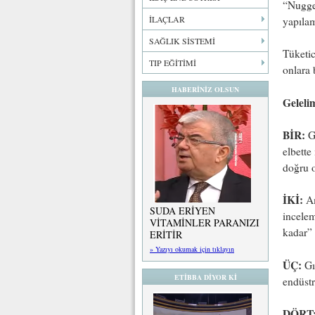
“Nugget
İLAÇLAR
yapıla
SAĞLIK SİSTEMİ
Tüketic
TIP EĞİTİMİ
onlara b
HABERİNİZ OLSUN
Geleli
BİR:
Gı
elbette
doğru 
İKİ:
Am
SUDA ERİYEN
incelem
VİTAMİNLER PARANIZI
kadar” 
ERİTİR
» Yazıyı okumak için tıklayın
ÜÇ:
Gıd
ETİBBA DİYOR Kİ
endüstr
DÖRT