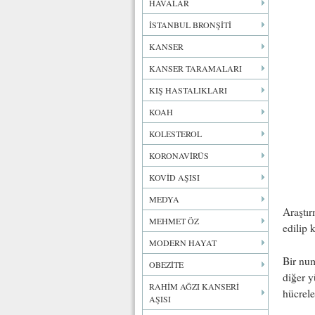
HAVALAR
İSTANBUL BRONŞİTİ
KANSER
KANSER TARAMALARI
KIŞ HASTALIKLARI
KOAH
KOLESTEROL
KORONAVİRÜS
KOVİD AŞISI
MEDYA
Araştır
MEHMET ÖZ
edilip 
MODERN HAYAT
Bir num
OBEZİTE
diğer y
RAHİM AĞZI KANSERİ
hücrele
AŞISI