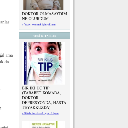
DOKTOR OLMASAYDIM
NE OLURDUM
ranlar
» Yazıyı okumak için tıklayın
YENİ KİTAPLAR
eğil ama
ak da
ı
BİR İKİ ÜÇ TIP
(TABABET KOMADA,
DOKTOR
DEPRESYONDA, HASTA
TEYAKKUZDA)
n
» Kitabı incelemek için tıklayın
etici