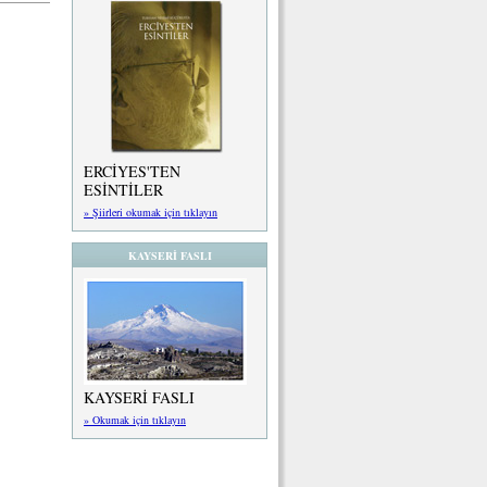
ERCİYES'TEN
ESİNTİLER
» Şiirleri okumak için tıklayın
KAYSERİ FASLI
KAYSERİ FASLI
» Okumak için tıklayın