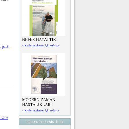
NEFES HAYATTIR
» Kitabı incelemek için tıklayın
just-
MODERN ZAMAN
HASTALIKLARI
» Kitabı incelemek için tıklayın
UĞU!
ERCİYES'TEN ESİNTİLER