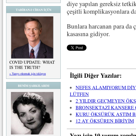
diye yapılan gereksiz tetki
çeşitli komplikasyonlara da
TABİBAN-I CİHAN İÇÜN
Bunlara harcanan para da ç
kasasına gidiyor.
COVID UPDATE: WHAT
IS THE TRUTH?
İlgili Diğer Yazılar:
» Yazıyı okumak için tıklayın
BENİM ŞARKILARIM
NEFES ALAMIYORUM DİY
LÜTFEN
2 YILDIR GEÇMEYEN ÖK
BRONŞEKTAZİ KANSERE Ç
KURU ÖKSÜRÜK ASTIM BE
12 AY ÖKSÜREN BİRİYİM
Yazı için 10 yorum yapıl