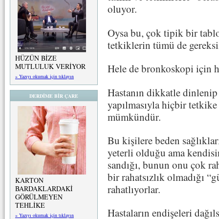
oluyor.
Oysa bu, çok tipik bir tab
tetkiklerin tümü de gereksi
HÜZÜN BİZE
MUTLULUK VERİYOR
Hele de bronkoskopi için h
» Yazıyı okumak için tıklayın
Hastanın dikkatle dinlenip
DERDİME BİR ÇARE
yapılmasıyla hiçbir tetkik
mümkündür.
Bu kişilere beden sağlıklar
yeterli olduğu ama kendisi
sandığı, bunun onu çok raha
bir rahatsızlık olmadığı “gü
KARTON
rahatlıyorlar.
BARDAKLARDAKİ
GÖRÜLMEYEN
TEHLİKE
Hastaların endişeleri dağıls
» Yazıyı okumak için tıklayın