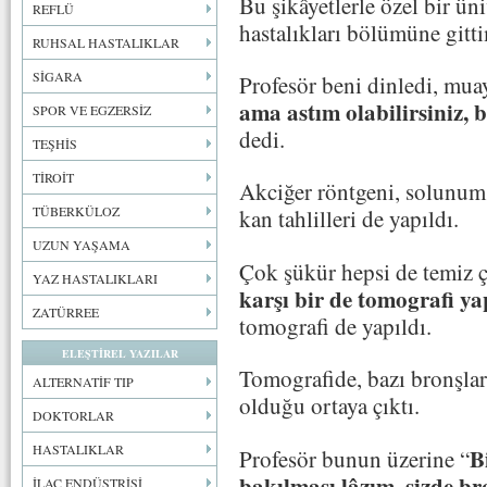
Bu şikâyetlerle özel bir ün
REFLÜ
hastalıkları bölümüne gitt
RUHSAL HASTALIKLAR
SİGARA
Profesör beni dinledi, muay
ama astım olabilirsiniz, 
SPOR VE EGZERSİZ
dedi.
TEŞHİS
TİROİT
Akciğer röntgeni, solunum ne
TÜBERKÜLOZ
kan tahlilleri de yapıldı.
UZUN YAŞAMA
Çok şükür hepsi de temiz ç
YAZ HASTALIKLARI
karşı bir de tomografi yap
ZATÜRREE
tomografi de yapıldı.
ELEŞTİREL YAZILAR
Tomografide, bazı bronşlar
ALTERNATİF TIP
olduğu ortaya çıktı.
DOKTORLAR
HASTALIKLAR
B
Profesör bunun üzerine “
bakılması lâzım, sizde br
İLAÇ ENDÜSTRİSİ