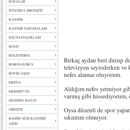
HAVALAR
İSTANBUL BRONŞİTİ
KANSER
KANSER TARAMALARI
KIŞ HASTALIKLARI
KOAH
KOLESTEROL
Birkaç aydan beri durup d
KORONAVİRÜS
televizyon seyrederken ve 
nefes alamaz oluyorum.
KOVİD AŞISI
MEDYA
Aldığım nefes yetmiyor gi
MEHMET ÖZ
varmış gibi hissediyorum,
MODERN HAYAT
Oysa düzenli de spor yapan
OBEZİTE
sıkıntım olmuyor.
RAHİM AĞZI KANSERİ
AŞISI