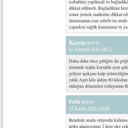
(sabahlar) yapilmali ve bağladi
dikkat edilmeli. Bagladiktan h
sonra yemek saatlerine dikkat ed
durumunun esas sebebi ise mide 
yaparken sağlik kurumuna ve ya 
Kerem
dedi ki:
02 Ağustos 2016, 08:17
Daha daha önce gittiğim iki göğ
yönünde teşhis koyuldu aynı şeki
geliyor açıkçası kalp yetmezliği
yılda Aşırı kilo aldım 80 kilodan
olduğun dönemleri özlüyorum Be
Fatih
dedi ki:
15 Kasım 2016, 14:08
Bendede arada oluyordu kafama t
nefes alamıyorum 2 kere ekg çek