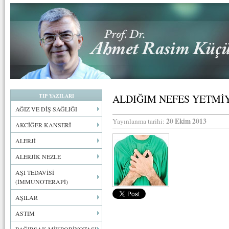
TIP YAZILARI
ALDIĞIM NEFES YETMİY
AĞIZ VE DİŞ SAĞLIĞI
20 Ekim 2013
Yayınlanma tarihi:
AKCİĞER KANSERİ
ALERJİ
ALERJİK NEZLE
AŞI TEDAVİSİ
(İMMUNOTERAPİ)
AŞILAR
ASTIM