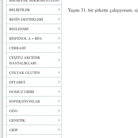
BAĞIRSAK MİKROBİYOTASI
Yaşım 31, bir şirkette çalışıyorum, 
BELİRTİLER
BESİN DESTEKLERİ
BESLENME
BİSFENOL A = BPA
CERRAHİ
ÇEŞİTLİ AKCİĞER
HASTALIKLARI
ÇÖLYAK GLUTEN
DİYABET
DOMUZ GRİBİ
ENFEKSİYONLAR
GDO
GENETİK
GRİP