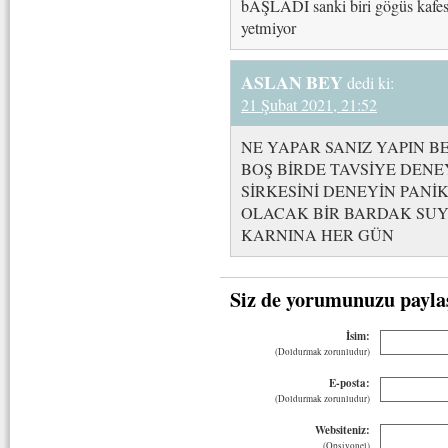
bAŞLADI sanki biri gögüs kafes
yetmiyor
ASLAN BEY
dedi ki:
21 Şubat 2021, 21:52
NE YAPAR SANIZ YAPIN BE
BOŞ BİRDE TAVSİYE DEN
SİRKESİNİ DENEYİN PANİ
OLACAK BİR BARDAK SUYA
KARNINA HER GÜN
Siz de yorumunuzu payla
İsim:
(Doldurmak zorunludur)
E-posta:
(Doldurmak zorunludur)
Websiteniz:
(Opsiyonel)