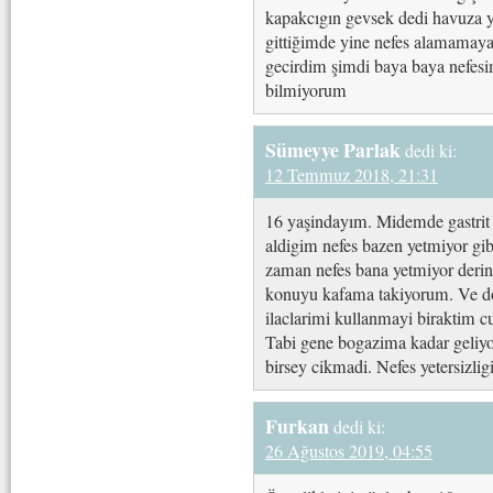
kapakcıgın gevsek dedi havuza y
gittiğimde yine nefes alamamaya
gecirdim şimdi baya baya nefesi
bilmiyorum
Sümeyye Parlak
dedi ki:
12 Temmuz 2018, 21:31
16 yaşindayım. Midemde gastrit r
aldigim nefes bazen yetmiyor gi
zaman nefes bana yetmiyor derin 
konuyu kafama takiyorum. Ve d
ilaclarimi kullanmayi biraktim cu
Tabi gene bogazima kadar geliyor
birsey cikmadi. Nefes yetersizlig
Furkan
dedi ki:
26 Ağustos 2019, 04:55