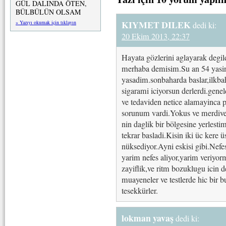
GÜL DALINDA ÖTEN,
BÜLBÜLÜN OLSAM
KIYMET DILEK
» Yazıyı okumak için tıklayın
dedi ki:
20 Ekim 2013, 22:37
Hayata gözlerini aglayarak degi
merhaba demisim.Su an 54 yasin
yasadim.sonbaharda baslar,ilkb
sigarami iciyorsun derlerdi.genel
ve tedaviden netice alamayinca pe
sorunum vardi.Yokus ve merdiv
nin daglik bir bölgesine yerlest
tekrar basladi.Kisin iki üc kere ü
nüksediyor.Ayni eskisi gibi.Nef
yarim nefes aliyor,yarim veriyo
zayiflik,ve ritm bozuklugu icin d
muayeneler ve testlerde hic bir b
tesekkürler.
lokman yavaş
dedi ki: