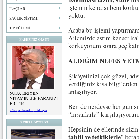
işlemin kendisi beni kork
İLAÇLAR
yoktu.
SAĞLIK SİSTEMİ
TIP EĞİTİMİ
Acaba bu işlemi yaptırmam
Ailemizde astım kanser kal
HABERİNİZ OLSUN
korkuyorum sonra geç kalı
ALDIĞIM NEFES YETM
Şikâyetinizi çok güzel, ade
verdiğiniz kısa bilgilerden 
anlaşılıyor.
SUDA ERİYEN
VİTAMİNLER PARANIZI
ERİTİR
Ben de nerdeyse her gün si
» Yazıyı okumak için tıklayın
“insanlarla” karşılaşıyorum
ETİBBA DİYOR Kİ
Hepsinin de ellerinde sizin 
tahlil ve tetkiklerle
” bera