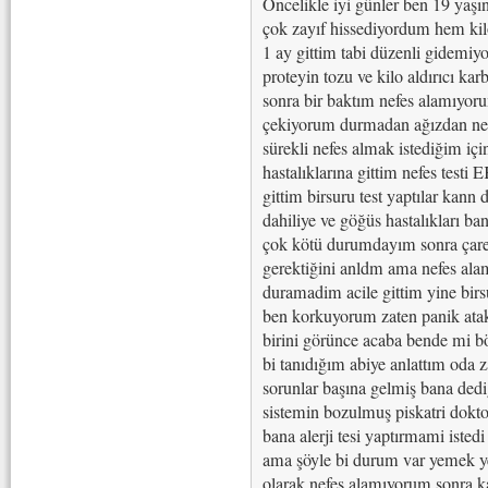
Öncelikle iyi günler ben 19 ya
çok zayıf hissediyordum hem ki
1 ay gittim tabi düzenli gidemi
proteyin tozu ve kilo aldırıcı ka
sonra bir baktım nefes alamıyoru
çekiyorum durmadan ağızdan ne
sürekli nefes almak istediğim iç
hastalıklarına gittim nefes test
gittim birsuru test yaptılar kann
dahiliye ve göğüs hastalıkları 
çok kötü durumdayım sonra çar
gerektiğini anldm ama nefes ala
duramadim acile gittim yine birs
ben korkuyorum zaten panik atak
birini görünce acaba bende mi b
bi tanıdığım abiye anlattım oda 
sorunlar başına gelmiş bana dediğ
sistemin bozulmuş piskatri dokt
bana alerji tesi yaptırmami iste
ama şöyle bi durum var yemek y
olarak nefes alamıyorum sonra 