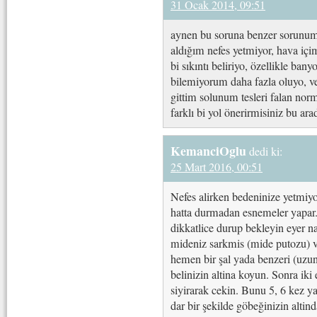
31 Ocak 2014, 09:51
aynen bu soruna benzer sorunum
aldığım nefes yetmiyor, hava iç
bi sıkıntı beliriyo, özellikle ban
bilemiyorum daha fazla oluyo, v
gittim solunum tesleri falan norm
farklı bi yol önerirmisiniz bu ar
KemanciOglu
dedi ki:
25 Mart 2016, 00:51
Nefes alirken bedeninize yetmiyor
hatta durmadan esnemeler yapar
dikkatlice durup bekleyin eyer n
mideniz sarkmis (mide putozu) ve
hemen bir şal yada benzeri (uzun
belinizin altina koyun. Sonra iki
siyirarak cekin. Bunu 5, 6 kez ya
dar bir şekilde göbeğinizin alti